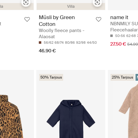
lla
Villa
Müsli by Green
name it
t
Cotton
NBNMILY SUI
Fleecehaalar
Woolly fleece pants -
Alaosat
50-56
62-68
56/62
68/74
80/86
92/98
44/50
27.50 €
54.99
46.90 €
50% Tarjous
25% Tarjous