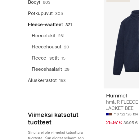
Bodyt
603
Potkupuvut
305
Fleece-vaatteet
321
Fleecetakit
261
Fleecehousut
20
Fleece -setit
15
Fleecehaalarit
29
Aluskerrastot
153
Hummel
hmlJR FLEECE
JACKET BEE
Viimeksi katsotut
116
122
128
134
tuotteet
25.97 €
39.95 €
Sinulla ei ole viimeksi katsottuja
tuotteita. Kun aloitat selaamisen,