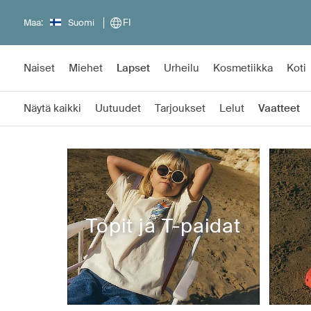
Maa:
Suomi
FI
Naiset
Miehet
Lapset
Urheilu
Kosmetiikka
Koti
Näytä kaikki
Uutuudet
Tarjoukset
Lelut
Vaatteet
Topit ja T-paidat