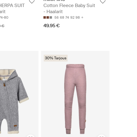
ERPA SUIT
Cotton Fleece Baby Suit
rit
- Haalarit
74-80
56
68
74
92
98
49.95 €
9 €
30% Tarjous