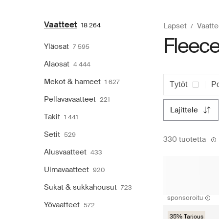
Vaatteet
18 264
Lapset
Vaatte
Fleece
Yläosat
7 595
Alaosat
4 444
Mekot & hameet
1 627
Tytöt
Po
Pellavavaatteet
221
lajittele
Takit
1 441
Setit
529
330 tuotetta
Alusvaatteet
433
Uimavaatteet
920
Sukat & sukkahousut
723
sponsoroitu
Yövaatteet
572
35% Tarjous