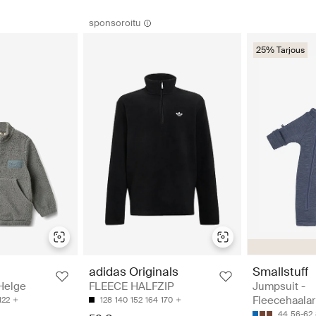
sponsoroitu
25% Tarjous
Smallstuff
adidas Originals
Jumpsuit -
Helge
FLEECE HALFZIP
Fleecehaalar
122
128
140
152
164
170
44
56-62