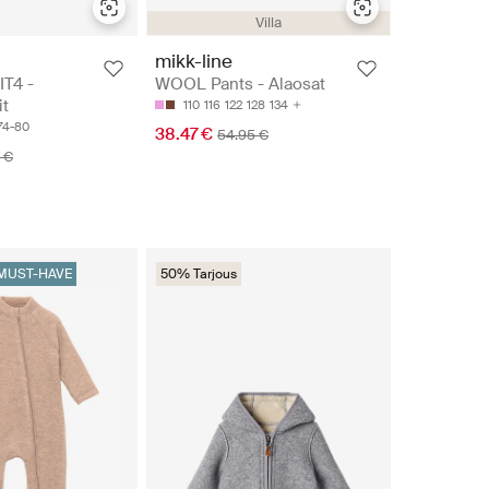
Villa
mikk-line
T4 -
WOOL Pants - Alaosat
it
110
116
122
128
134
74-80
38.47 €
54.95 €
 €
MUST-HAVE
50% Tarjous