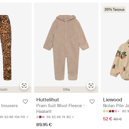
35% Tarjous
mium
Villa
Huttelihut
Liewood
 trousers
Pram Suit Wool Fleece -
Nolan Pile Ja
Haalarit
80
86
92-98
104-110
56
62
68
74
80
52 €
80 €
89.95 €