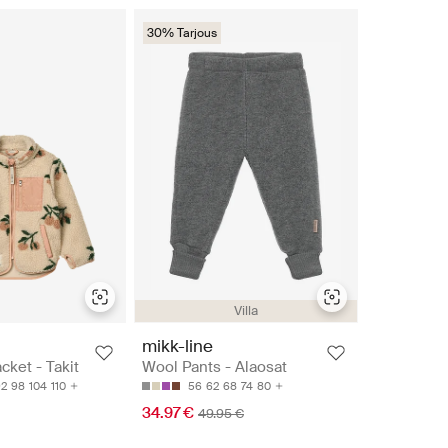
30% Tarjous
Villa
mikk-line
cket - Takit
Wool Pants - Alaosat
92
98
104
110
56
62
68
74
80
34.97 €
49.95 €