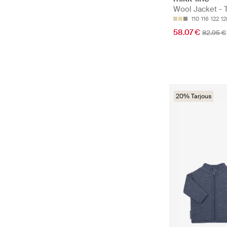
Wool Jacket - T
110
116
122
12
58.07 €
82.95 €
20% Tarjous