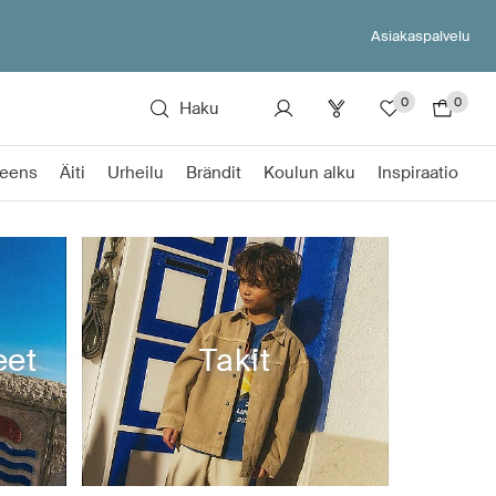
Asiakaspalvelu
0
0
Haku
eens
Äiti
Urheilu
Brändit
Koulun alku
Inspiraatio
eet
Takit