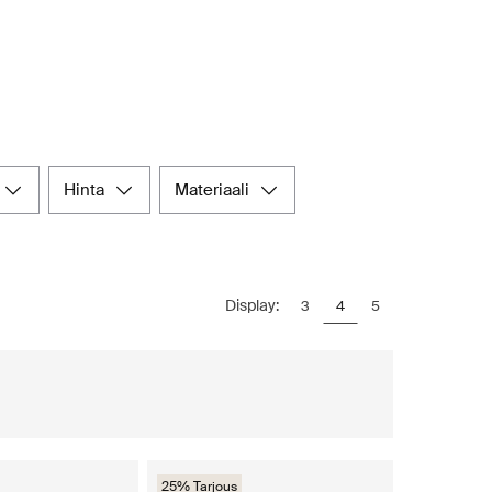
hinta
materiaali
Display:
3
4
5
25% Tarjous