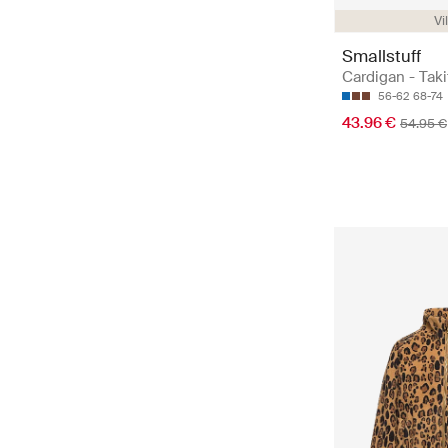
Vi
Smallstuff
Cardigan - Taki
56-62
68-74
43.96 €
54.95 €