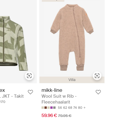
Villa
rex
mikk-line
JKT - Takit
Wool Suit w Rib -
Fleecehaalarit
170
56
62
68
74
80
59.96 €
79.95 €