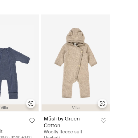
Villa
Villa
Müsli by Green
Cotton
it
Woolly fleece suit -
80-86
92-98
48-80
Haalarit