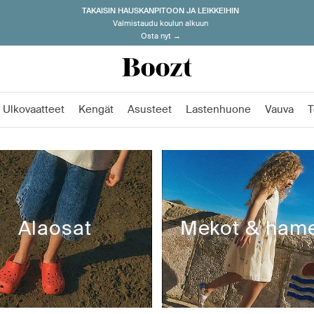
TAKAISIN HAUSKANPITOON JA LEIKKEIHIN
Valmistaudu koulun alkuun
Osta nyt →
Ulkovaatteet
Kengät
Asusteet
Lastenhuone
Vauva
T
Alaosat
Mekot & ham