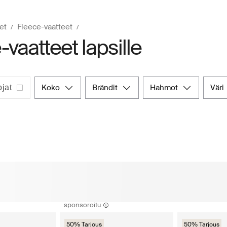
et
Fleece-vaatteet
-vaatteet lapsille
koko
brändit
hahmot
väri
jat
sponsoroitu
50% Tarjous
50% Tarjous