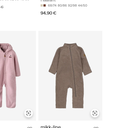
68/74
80/86
92/98
44/50
 €
94.90 €
mikk-line