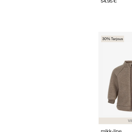
54.95 €
30% Tarjous
Vi
mikk-line