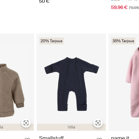
50 €
59.96 €
79.95
20% Tarjous
35% Tarjous
lla
Villa
Smallstuff
name it