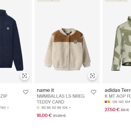
adidas Ter
name it
K MT AOP FL 
 ZIP
NMMBALLAS LS NREG
TEDDY CARD
128
140
164
140
80
86
92
98
104
27.50 €
55 €
16.00 €
31.99 €