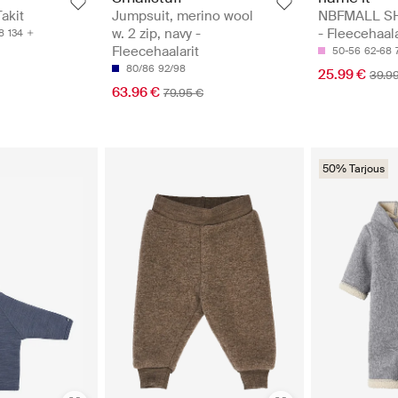
akit
Jumpsuit, merino wool
NBFMALL SH
w. 2 zip, navy -
- Fleecehaala
8
134
Fleecehaalarit
50-56
62-68
80/86
92/98
25.99 €
39.9
63.96 €
79.95 €
50% Tarjous