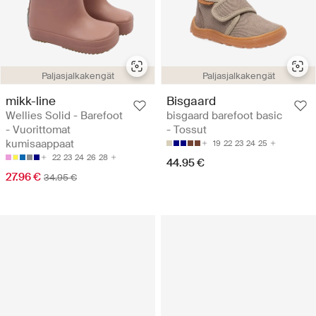
Paljasjalkakengät
Paljasjalkakengät
mikk-line
Bisgaard
Wellies Solid - Barefoot
bisgaard barefoot basic
- Vuorittomat
- Tossut
kumisaappaat
19
22
23
24
25
22
23
24
26
28
44.95 €
27.96 €
34.95 €