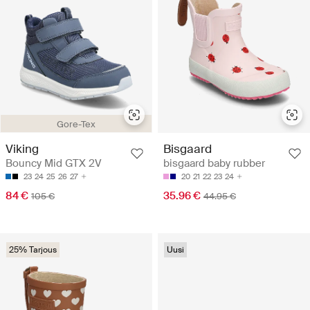
Gore-Tex
Viking
Bisgaard
Bouncy Mid GTX 2V
bisgaard baby rubber
23
24
25
26
27
20
21
22
23
24
84 €
35.96 €
105 €
44.95 €
25% Tarjous
Uusi