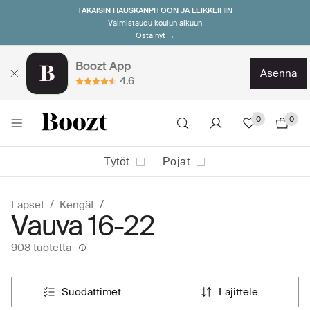
TAKAISIN HAUSKANPITOON JA LEIKKEIHIN
Valmistaudu koulun alkuun
Osta nyt →
Boozt App
asenna
4.6
0
0
Tytöt
Pojat
Lapset
Kengät
Vauva 16-22
908 tuotetta
suodattimet
lajittele