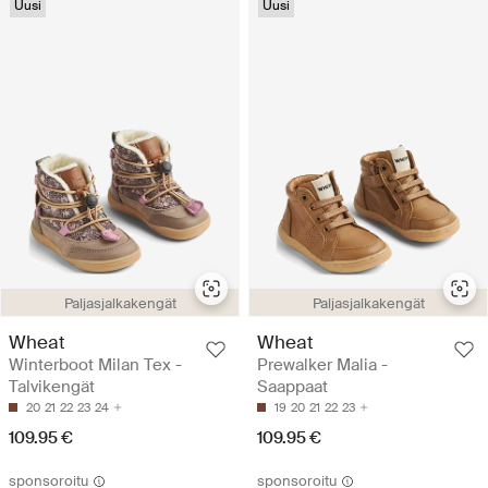
Uusi
Uusi
Paljasjalkakengät
Paljasjalkakengät
Wheat
Wheat
Winterboot Milan Tex -
Prewalker Malia -
Talvikengät
Saappaat
20
21
22
23
24
19
20
21
22
23
109.95 €
109.95 €
sponsoroitu
sponsoroitu