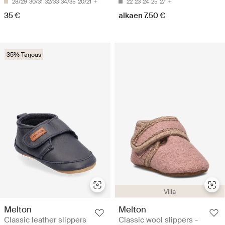
28/29
30/31
32/33
34/35
20/21
22
23
24
25
27
35 €
alkaen 7.50 €
35% Tarjous
Villa
Melton
Melton
Classic leather slippers
Classic wool slippers -