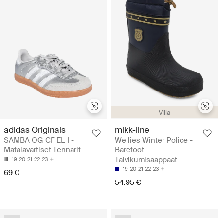
Villa
adidas Originals
mikk-line
SAMBA OG CF EL I -
Wellies Winter Police -
Matalavartiset Tennarit
Barefoot -
Talvikumisaappaat
19
20
21
22
23
19
20
21
22
23
69 €
54.95 €