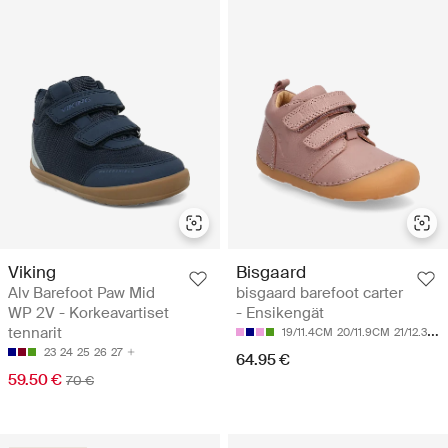
Viking
Bisgaard
Alv Barefoot Paw Mid
bisgaard barefoot carter
WP 2V - Korkeavartiset
- Ensikengät
tennarit
19/11.4CM
20/11.9CM
21/12.3CM
23
24
25
26
27
64.95 €
59.50 €
70 €