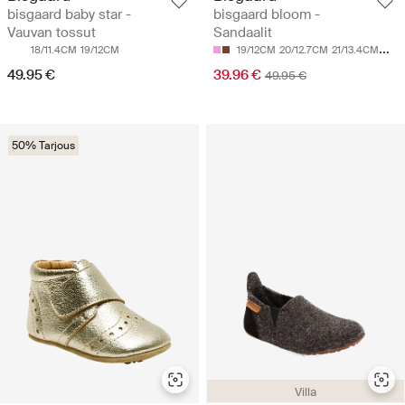
bisgaard baby star -
bisgaard bloom -
Vauvan tossut
Sandaalit
18/11.4CM
19/12CM
19/12CM
20/12.7CM
21/13.4CM
22/
49.95 €
39.96 €
49.95 €
50% Tarjous
Villa