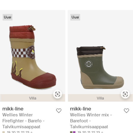
Uusi
Uusi
Villa
Villa
mikk-line
mikk-line
Wellies Winter
Wellies Winter mix -
Firefighter - Barefo -
Barefoot -
Talvikumisaappaat
Talvikumisaappaat
19
20
21
22
23
19
20
21
22
23