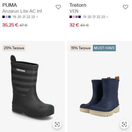
PUMA
Tretorn
Anzarun Lite AC Inf
VEN
19
20
21
22
23
19
20
21
22
23
35.25 €
32 €
47 €
40 €
25% Tarjous
15% Tarjous
MUST-HAVE