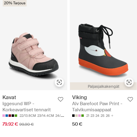
20% Tarjous
Paljasjalkakengät
Kavat
Viking
Iggesund WP -
Alv Barefoot Paw Print -
Korkeavartiset tennarit
Talvikumisaappaat
22/13.8CM
23/14.4CM
24/15.1CM
25/15.8CM
21
23
26/16.5CM
24
25
26
79.92 €
50 €
99.90 €