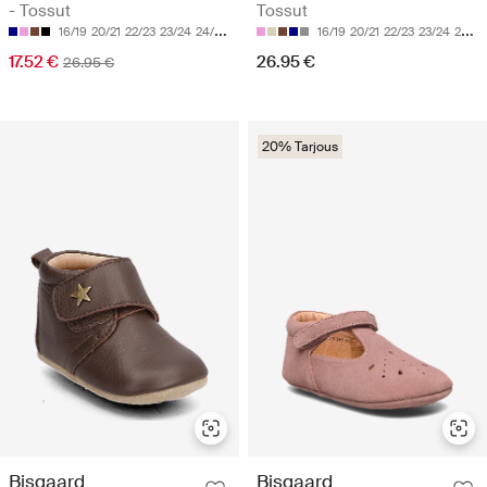
- Tossut
Tossut
16/19
20/21
22/23
23/24
24/25
16/19
20/21
22/23
23/24
24/25
17.52 €
26.95 €
26.95 €
20% Tarjous
Bisgaard
Bisgaard