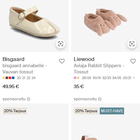
Bisgaard
Liewood
bisgaard annabelle -
Aviaja Rabbit Slippers -
Vauvan tossut
Tossut
20
21
22
24
28/29
30/31
32/33
34/35
20/21
49.95 €
35 €
sponsoroitu
sponsoroitu
20% Tarjous
20% Tarjous
MUST-HAVE