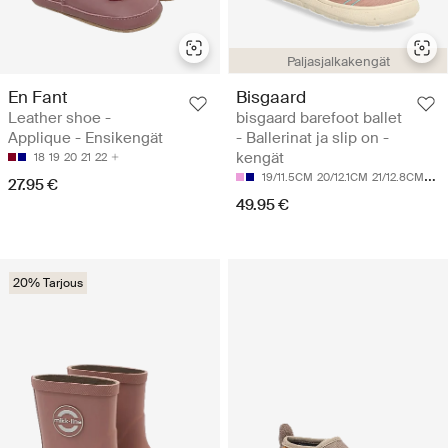
Paljasjalkakengät
En Fant
Bisgaard
Leather shoe -
bisgaard barefoot ballet
Applique - Ensikengät
- Ballerinat ja slip on -
kengät
18
19
20
21
22
19/11.5CM
20/12.1CM
21/12.8CM
22/
27.95 €
49.95 €
20% Tarjous