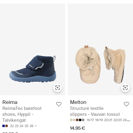
Reima
Melton
ReimaTec barefoot
Structure textile
shoes, Hyppii -
slippers - Vauvan tossut
Talvikengät
16/17
18/19
20/21
22/23
24/25
22
23
24
25
26
14.95 €