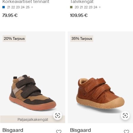
Korkeavartiset tennarit
Talvikengät
21
22
23
24
25
20
21
22
23
24
79.95 €
109.95 €
20% Tarjous
35% Tarjous
Paljasjalkakengät
Bisgaard
Bisgaard