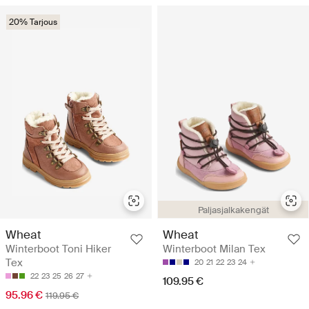
20% Tarjous
Paljasjalkakengät
Wheat
Wheat
Winterboot Toni Hiker
Winterboot Milan Tex
Tex
20
21
22
23
24
22
23
25
26
27
109.95 €
95.96 €
119.95 €