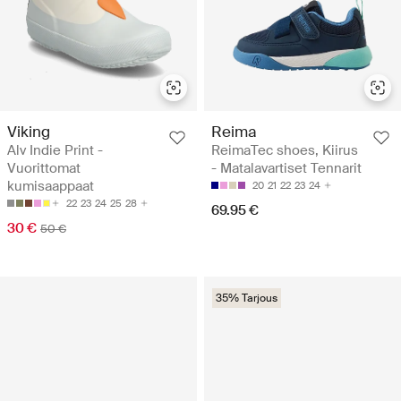
Viking
Reima
Alv Indie Print -
ReimaTec shoes, Kiirus
Vuorittomat
- Matalavartiset Tennarit
kumisaappaat
20
21
22
23
24
22
23
24
25
28
69.95 €
30 €
50 €
35% Tarjous