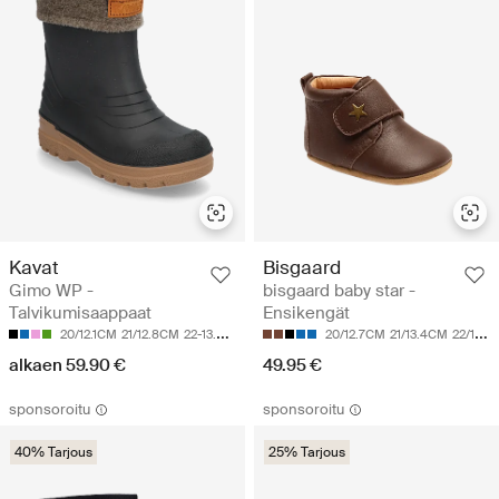
Kavat
Bisgaard
Gimo WP -
bisgaard baby star -
Talvikumisaappaat
Ensikengät
20/12.1CM
21/12.8CM
22-13.5CM
23-14.2CM
24-14.7CM
20/12.7CM
21/13.4CM
22/14CM
alkaen 59.90 €
49.95 €
sponsoroitu
sponsoroitu
40% Tarjous
25% Tarjous