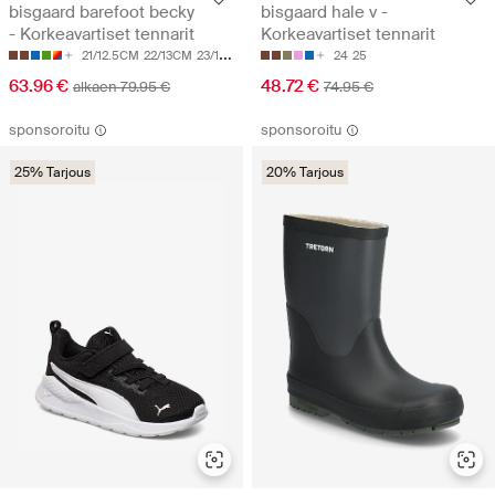
bisgaard barefoot becky
bisgaard hale v -
- Korkeavartiset tennarit
Korkeavartiset tennarit
21/12.5CM
22/13CM
23/13.5CM
24/14.2CM
25/15CM
24
25
63.96 €
48.72 €
alkaen 79.95 €
74.95 €
sponsoroitu
sponsoroitu
25% Tarjous
20% Tarjous