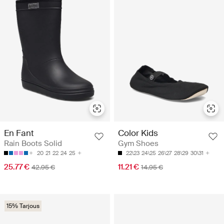
En Fant
Color Kids
Rain Boots Solid
Gym Shoes
20
21
22
24
25
22\23
24\25
26\27
28\29
30\31
25.77 €
11.21 €
42.95 €
14.95 €
15% Tarjous