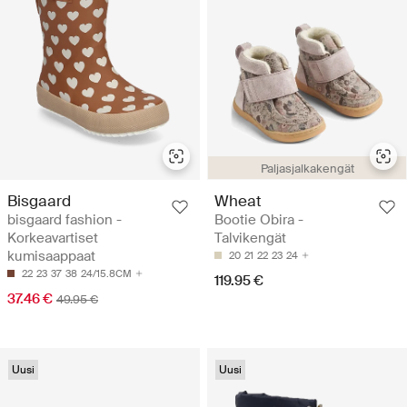
Paljasjalkakengät
Bisgaard
Wheat
bisgaard fashion -
Bootie Obira -
Korkeavartiset
Talvikengät
kumisaappaat
20
21
22
23
24
22
23
37
38
24/15.8CM
119.95 €
37.46 €
49.95 €
Uusi
Uusi