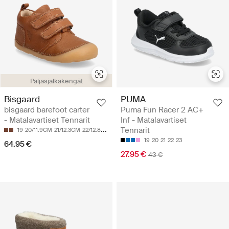
Paljasjalkakengät
Bisgaard
PUMA
bisgaard barefoot carter
Puma Fun Racer 2 AC+
- Matalavartiset Tennarit
Inf - Matalavartiset
Tennarit
19
20/11.9CM
21/12.3CM
22/12.8CM
23/13.2CM
19
20
21
22
23
64.95 €
27.95 €
43 €