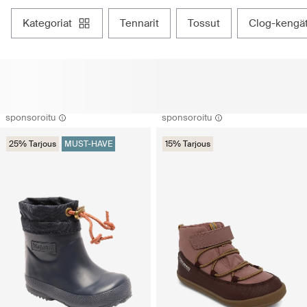
kategoriat
tennarit
tossut
clog-kengä
sponsoroitu
sponsoroitu
25% Tarjous
MUST-HAVE
15% Tarjous