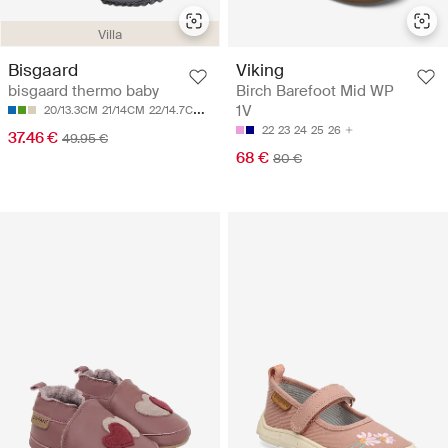
Villa
Bisgaard
Viking
bisgaard thermo baby
Birch Barefoot Mid WP
1V
20/13.3CM
21/14CM
22/14.7CM
23/15.4CM
24/16CM
22
23
24
25
26
37.46 €
49.95 €
68 €
80 €