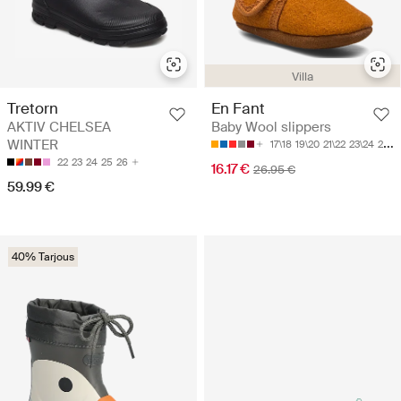
Villa
Tretorn
En Fant
AKTIV CHELSEA
Baby Wool slippers
WINTER
17\18
19\20
21\22
23\24
25\26
22
23
24
25
26
16.17 €
26.95 €
59.99 €
40% Tarjous