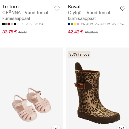
Tretorn
Kavat
GRÄNNA - Vuorittomat
Grytgöl - Vuorittomat
kumisaappaat
kumisaappaat
19
20
21
22
23
21/14CM
22/14.6CM
23/15.2CM
33.75 €
42.42 €
45 €
49.90 €
35% Tarjous