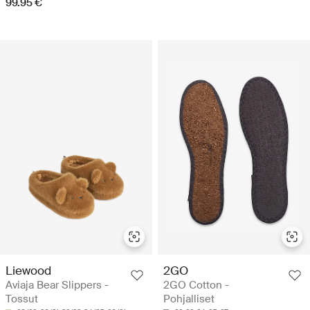
99.95 €
Liewood
2GO
Aviaja Bear Slippers -
2GO Cotton -
Tossut
Pohjalliset