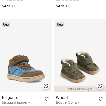
54.95 €
54.95 €
Uusi
Uusi
Paljasjalkakengät
Bisgaard
Wheat
bisgaard jagger -
Bootie Obira -