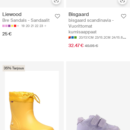
Liewood
Bisgaard
Bre Sandals - Sandaalit
bisgaard scandinavia -
Vuorittomat
19
20
21
22
23
kumisaappaat
25 €
20/13.1CM
23/15.2CM
24/15.8CM
32.47 €
49.95 €
35% Tarjous