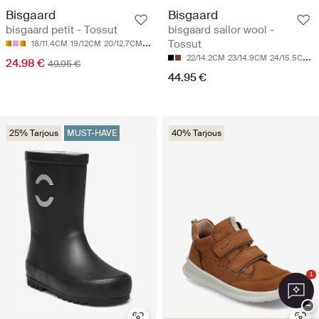
Bisgaard
Bisgaard
bisgaard petit - Tossut
bisgaard sailor wool -
Tossut
18/11.4CM
19/12CM
20/12.7CM
21/13.4CM
22/14.2CM
23/14.9CM
24/15.5CM
2
24.98 €
49.95 €
44.95 €
25% Tarjous
MUST-HAVE
40% Tarjous
1
−