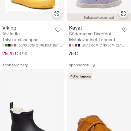
Paljasjalkakengät
Viking
Kavat
Alv Indie -
Söderhamn Barefoot -
Talvikumisaappaat
Matalavartiset Tennarit
20/13.5CM
24/16.1CM
25/16.8CM
28/18.8CM
20/12.6CM
29/19.4CM
21/13.3CM
22/13.9CM
29.25 €
75 €
45 €
sponsoroitu
sponsoroitu
40% Tarjous