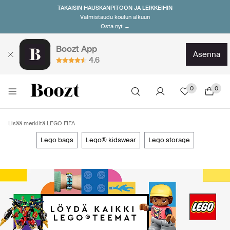
TAKAISIN HAUSKANPITOON JA LEIKKEIHIN
Valmistaudu koulun alkuun
Osta nyt →
Boozt App
asenna
4.6
0
0
Lisää merkiltä LEGO FIFA
lego bags
lego® kidswear
lego storage