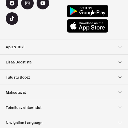
Apu & Tuki
Asiakaspalvelu
Toimitus
Lisää Booztista
Palautukset
Maksu
Tietoa Meista
Virallinen alennuskoodi
Tutustu Boozt
Lahjakortit
Sovelluksemme
Urat
Yrityksen tiedot
Club Boozt
Maksutavat
Investor relations
Vastuullisuus
Lehdistö ja palkinnot
Boozt Outlet
Toimitusvaihtoehdot
Navigation Language