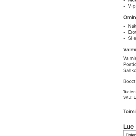
Muk
V-p
Omin
Näk
Ero
Sil
Valmi
Valmis
Posti
Sähkö
Boozt
Tuoten
SKU:
L
Toimi
Lue 
finl