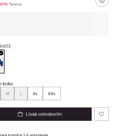
30%
Tarjous
HITE
se koko
M
L
XL
XXL
lisää ostoskoriin
pea toimitus 1-5 arkipäivää