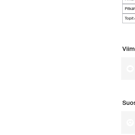
pitk
topit
Viim
Suos