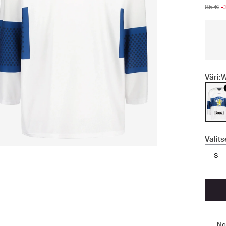
85 €
-
Väri:
W
Valit
S
No