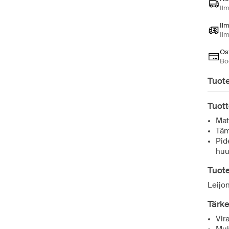
Ilm
Il
Il
Ost
Bo
Tuote
Tuott
Mat
Täm
Pid
huu
Tuote
Leijon
Tärk
Vir