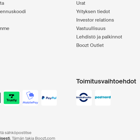
ta
Urat
alennuskoodi
Yrityksen tiedot
Investor relations
emme
Vastuullisuus
Lehdistö ja palkinnot
Boozt Outlet
Toimitusvaihtoehdot
ltä sähköpostitse
isesti
. Tämän takia Boozt.com