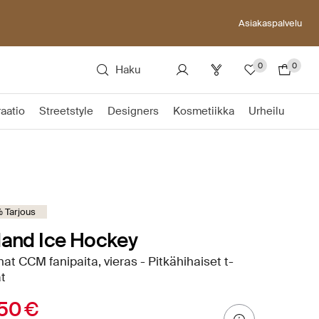
Asiakaspalvelu
0
0
Haku
raatio
Streetstyle
Designers
Kosmetiikka
Urheilu
 Tarjous
land Ice Hockey
nat CCM fanipaita, vieras - Pitkähihaiset t-
t
50 €