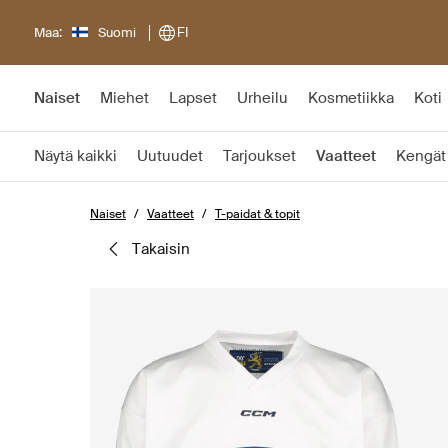
Maa:
Suomi
FI
Naiset
Miehet
Lapset
Urheilu
Kosmetiikka
Koti
Näytä kaikki
Uutuudet
Tarjoukset
Vaatteet
Kengät
Naiset
Vaatteet
T-paidat & topit
takaisin