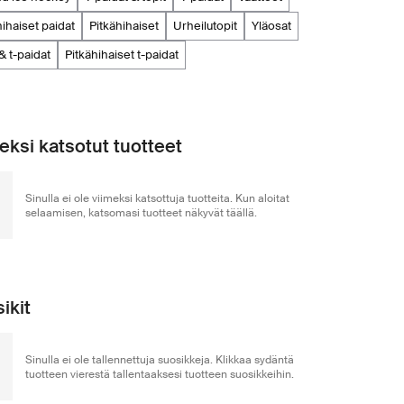
ähihaiset paidat
pitkähihaiset
urheilutopit
yläosat
 & t-paidat
pitkähihaiset t-paidat
eksi katsotut tuotteet
Sinulla ei ole viimeksi katsottuja tuotteita. Kun aloitat
selaamisen, katsomasi tuotteet näkyvät täällä.
ikit
Sinulla ei ole tallennettuja suosikkeja. Klikkaa sydäntä
tuotteen vierestä tallentaaksesi tuotteen suosikkeihin.