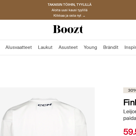
TAKAISIN TÖIHIN, TYYLILLÄ
Aloita uusi kausi tyylillä
Klikkaa ja osta nyt →
Alusvaatteet
Laukut
Asusteet
Young
Brändit
Inspi
30%
Fin
Leijo
paida
59.