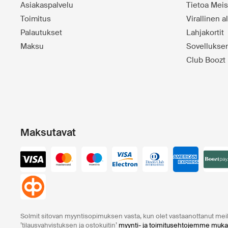
Asiakaspalvelu
Tietoa Meis
Toimitus
Virallinen 
Palautukset
Lahjakortit
Maksu
Sovelluks
Club Boozt
Maksutavat
Solmit sitovan myyntisopimuksen vasta, kun olet vastaanottanut mei
’tilausvahvistuksen ja ostokuitin’
myynti- ja toimitusehtojemme muka