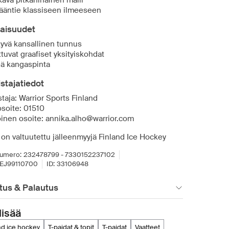
ava pitkähihainen malli
ääntie klassiseen ilmeeseen
aisuudet
yvä kansallinen tunnus
ttuvat graafiset yksityiskohdat
eä kangaspinta
stajatiedot
taja: Warrior Sports Finland
osoite: 01510
inen osoite: annika.alho@warrior.com
 on valtuutettu jälleenmyyjä Finland Ice Hockey
umero:
232478799 - 7330152237102
EJ99110700
ID:
33106948
tus & Palautus
lisää
and ice hockey
t-paidat & topit
t-paidat
vaatteet