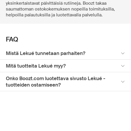
yksinkertaistavat päivittäisiä rutiineja. Boozt takaa
saumattoman ostokokemuksen nopeilla toimituksilla,
helpoilla palautuksilla ja luotettavalla palvelulla.
FAQ
Mistä Lekué tunnetaan parhaiten?
Mitä tuotteita Lekué myy?
Onko Boozt.com luotettava sivusto Lekué -
tuotteiden ostamiseen?