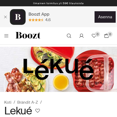
Ilmainen toimitus yli 59€ tilauksista
Boozt App
asenna
4.6
0
0
Koti
Brändit A-Z
Lekué