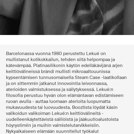
Barcelonassa vuonna 1980 perustettu Lekué on
mullistanut kotikokkailun, tehden siitä helpompaa ja
kätevämpää. Platinasilikonin käytön edelläkävijänä arjen
keittiövälineissä brändi mullisti mikroaaltouunissa
kypsentämisen tunnusomaisella Steam Case -laatikollaan
ja on sittemmin jatkanut innovointia leivonnassa,
aterioiden valmistuksessa ja säilytyksessä. Lekué:n
filosofia perustuu hyvän olon elämäntavan edistämiseen
ruoan avulla - auttaa luomaan aterioita luopumatta
mukavuudesta tai luovuudesta. Booztista löydät käsin
valikoidun valikoiman Lekué:n keittiövälineitä -
uudelleenkäytettävistä säiliöistä ja jääkuutioalustoista
höyrystimiin ja muihin valmistelutarvikkeisiin.
Nykyaikaiseen elämään suunnitellut työkalut