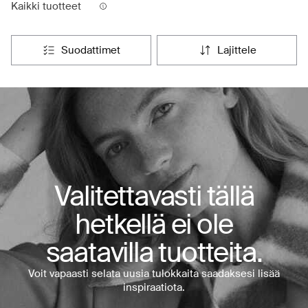
Kaikki tuotteet
suodattimet
lajittele
Valitettavasti tällä
hetkellä ei ole
saatavilla tuotteita.
Voit vapaasti selata uusia tulokkaita saadaksesi lisää
inspiraatiota.