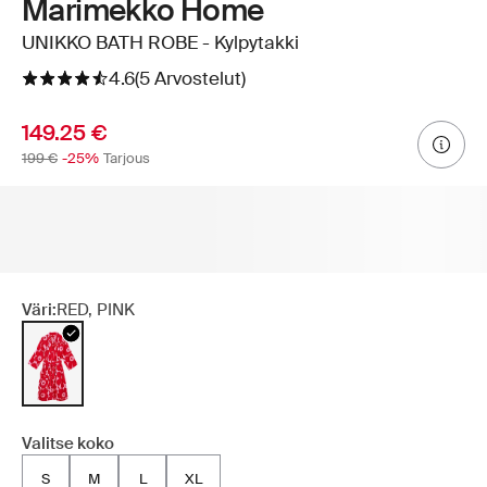
Marimekko Home
UNIKKO BATH ROBE - Kylpytakki
4.6
(5 Arvostelut)
149.25 €
199 €
-25%
Tarjous
Väri:
RED, PINK
Valitse koko
S
M
L
XL