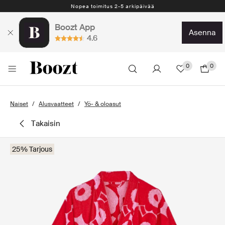
Nopea toimitus 2-5 arkipäivää
Boozt App
asenna
4.6
0
0
Naiset
Alusvaatteet
Yö- & oloasut
takaisin
25% Tarjous