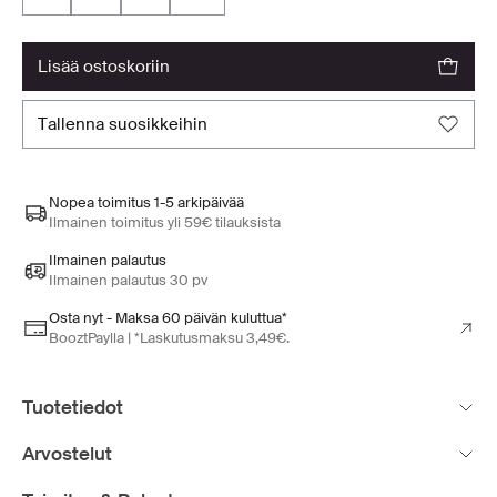
lisää ostoskoriin
tallenna suosikkeihin
Nopea toimitus 1-5 arkipäivää
Ilmainen toimitus yli 59€ tilauksista
Ilmainen palautus
Ilmainen palautus 30 pv
Osta nyt - Maksa 60 päivän kuluttua*
BooztPaylla | *Laskutusmaksu 3,49€.
Tuotetiedot
Arvostelut