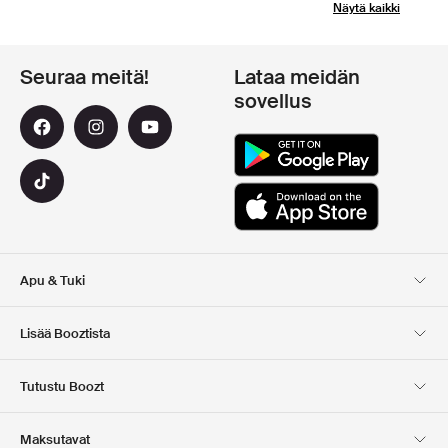
Näytä kaikki
Seuraa meitä!
Lataa meidän
sovellus
Apu & Tuki
Asiakaspalvelu
Toimitus
Lisää Booztista
Palautukset
Maksu
Tietoa Meista
Virallinen alennuskoodi
Tutustu Boozt
Lahjakortit
Sovelluksemme
Urat
Yrityksen tiedot
Club Boozt
Maksutavat