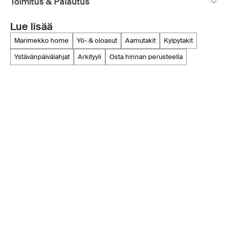
Toimitus & Palautus
Lue lisää
marimekko home
yö- & oloasut
aamutakit
kylpytakit
ystävänpäivälahjat
arkityyli
osta hinnan perusteella