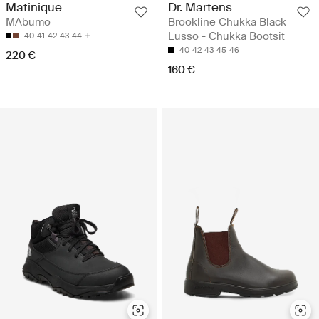
Dr. Martens
Matinique
Brookline Chukka Black
MAbumo
Lusso - Chukka Bootsit
40
41
42
43
44
40
42
43
45
46
220 €
160 €