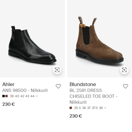
Ahler
Blundstone
ANS 98500 - Nilkkurit
BL 2581 DRESS
CHISELED TOE BOOT -
39
40
42
43
44
Nilkkurit
230 €
35.5
36
37
37.5
38
230 €