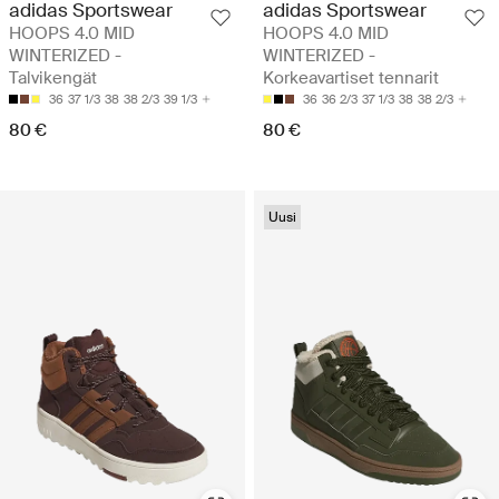
adidas Sportswear
adidas Sportswear
HOOPS 4.0 MID
HOOPS 4.0 MID
WINTERIZED -
WINTERIZED -
Talvikengät
Korkeavartiset tennarit
36
37 1/3
38
38 2/3
39 1/3
36
36 2/3
37 1/3
38
38 2/3
80 €
80 €
Uusi