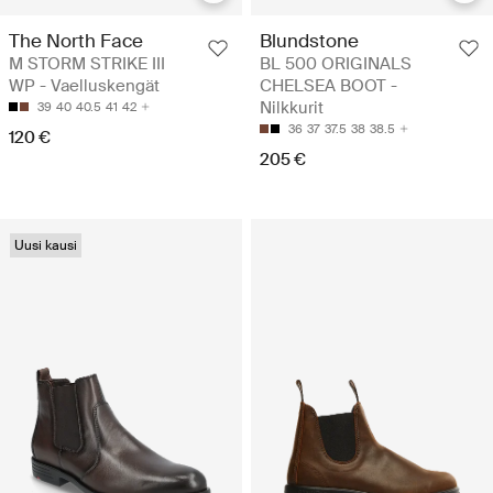
The North Face
Blundstone
M STORM STRIKE III
BL 500 ORIGINALS
WP - Vaelluskengät
CHELSEA BOOT -
Nilkkurit
39
40
40.5
41
42
36
37
37.5
38
38.5
120 €
205 €
Uusi kausi