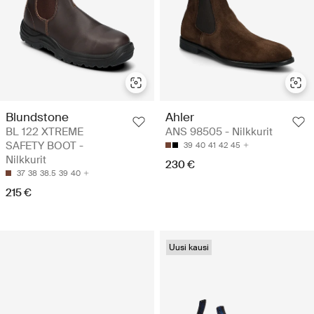
Blundstone
Ahler
BL 122 XTREME
ANS 98505 - Nilkkurit
SAFETY BOOT -
39
40
41
42
45
Nilkkurit
230 €
37
38
38.5
39
40
215 €
Uusi kausi