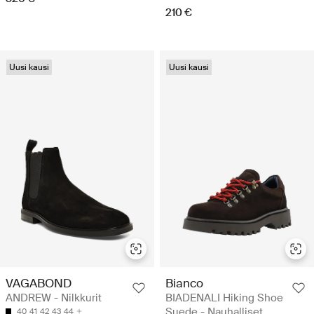
210 €
Uusi kausi
Uusi kausi
VAGABOND
Bianco
ANDREW - Nilkkurit
BIADENALI Hiking Shoe
Suede - Nauhalliset
40
41
42
43
44