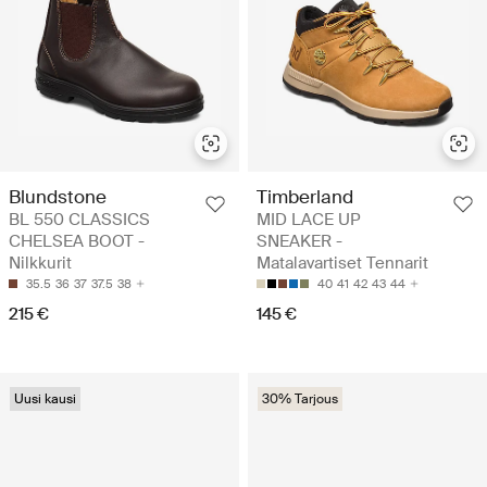
Blundstone
Timberland
BL 550 CLASSICS
MID LACE UP
CHELSEA BOOT -
SNEAKER -
Nilkkurit
Matalavartiset Tennarit
35.5
36
37
37.5
38
40
41
42
43
44
215 €
145 €
Uusi kausi
30% Tarjous