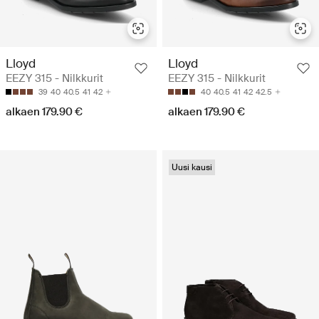
Lloyd
Lloyd
EEZY 315 - Nilkkurit
EEZY 315 - Nilkkurit
39
40
40.5
41
42
40
40.5
41
42
42.5
alkaen 179.90 €
alkaen 179.90 €
Uusi kausi