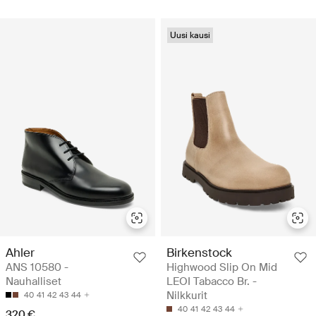
Uusi kausi
Ahler
Birkenstock
ANS 10580 -
Highwood Slip On Mid
Nauhalliset
LEOI Tabacco Br. -
Nilkkurit
40
41
42
43
44
40
41
42
43
44
320 €