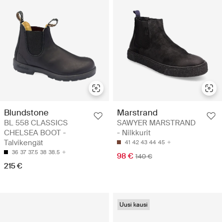
Blundstone
Marstrand
BL 558 CLASSICS
SAWYER MARSTRAND
CHELSEA BOOT -
- Nilkkurit
Talvikengät
41
42
43
44
45
36
37
37.5
38
38.5
98 €
140 €
215 €
Uusi kausi