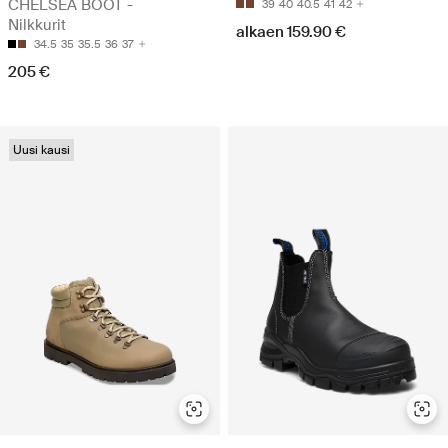
CHELSEA BOOT -
39
40
40.5
41
42
Nilkkurit
alkaen 159.90 €
34.5
35
35.5
36
37
205 €
Uusi kausi