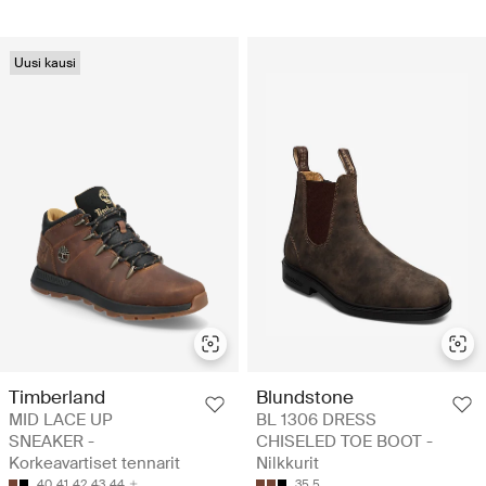
Uusi kausi
Timberland
Blundstone
MID LACE UP
BL 1306 DRESS
SNEAKER -
CHISELED TOE BOOT -
Korkeavartiset tennarit
Nilkkurit
40
41
42
43
44
35.5