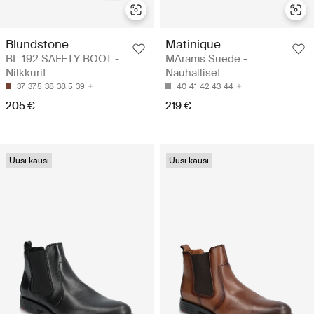
Blundstone
Matinique
BL 192 SAFETY BOOT -
MArams Suede -
Nilkkurit
Nauhalliset
37
37.5
38
38.5
39
40
41
42
43
44
205 €
219 €
Uusi kausi
Uusi kausi