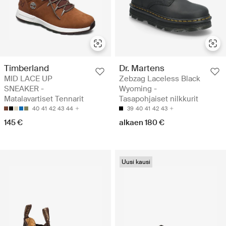
Timberland
Dr. Martens
MID LACE UP
Zebzag Laceless Black
SNEAKER -
Wyoming -
Matalavartiset Tennarit
Tasapohjaiset nilkkurit
40
41
42
43
44
39
40
41
42
43
145 €
alkaen 180 €
Uusi kausi