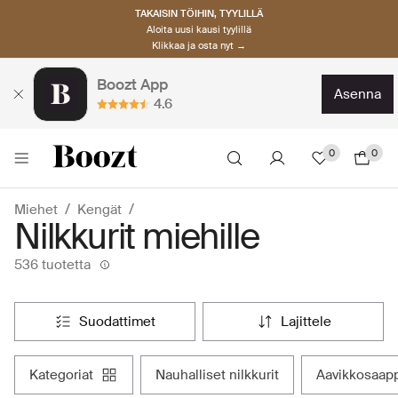
TAKAISIN TÖIHIN, TYYLILLÄ
Aloita uusi kausi tyylillä
Klikkaa ja osta nyt →
Boozt App
asenna
4.6
0
0
Miehet
Kengät
Nilkkurit miehille
536 tuotetta
suodattimet
lajittele
kategoriat
nauhalliset nilkkurit
aavikkosaap