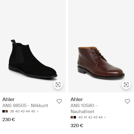
Ahler
Ahler
ANS 98505 - Nilkkurit
ANS 10580 -
Nauhalliset
39
40
43
44
45
40
41
42
43
44
230 €
320 €