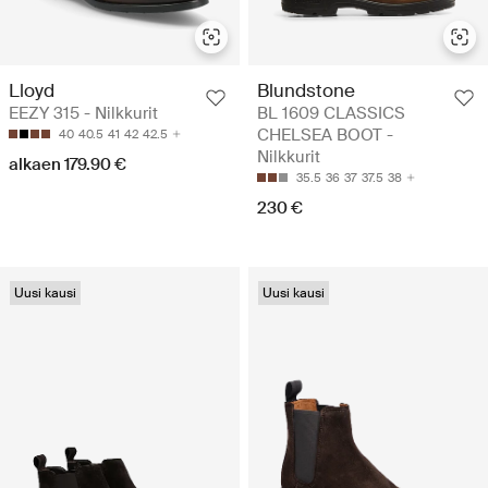
Lloyd
Blundstone
EEZY 315 - Nilkkurit
BL 1609 CLASSICS
CHELSEA BOOT -
40
40.5
41
42
42.5
Nilkkurit
alkaen 179.90 €
35.5
36
37
37.5
38
230 €
Uusi kausi
Uusi kausi