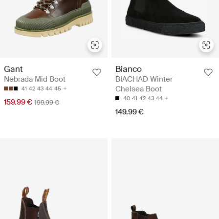
Gant
Bianco
Nebrada Mid Boot
BIACHAD Winter
Chelsea Boot
41
42
43
44
45
40
41
42
43
44
159.99 €
199.99 €
149.99 €