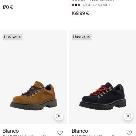
40
41
42
43
44
170 €
169.99 €
Uusi kausi
Uusi kausi
Bianco
Bianco