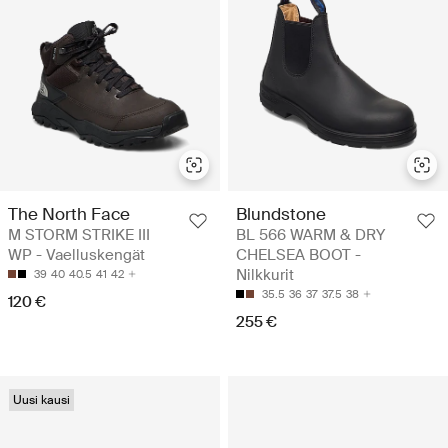
The North Face
Blundstone
M STORM STRIKE III
BL 566 WARM & DRY
WP - Vaelluskengät
CHELSEA BOOT -
Nilkkurit
39
40
40.5
41
42
35.5
36
37
37.5
38
120 €
255 €
Uusi kausi