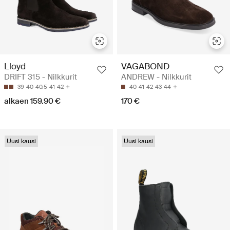
Lloyd
VAGABOND
DRIFT 315 - Nilkkurit
ANDREW - Nilkkurit
39
40
40.5
41
42
40
41
42
43
44
alkaen 159.90 €
170 €
Uusi kausi
Uusi kausi