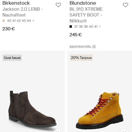
Birkenstock
Blundstone
Jackson 2.0 LENB -
BL 910 XTREME
Nauhalliset
SAFETY BOOT -
Nilkkurit
40
41
42
43
44
37
38
39
40
41
230 €
245 €
sponsoroitu
Uusi kausi
20% Tarjous