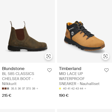
Blundstone
Timberland
BL 585 CLASSICS
MID LACE UP
CHELSEA BOOT -
WATERPROOF
Nilkkurit
SNEAKER - Nauhalliset
35.5
36
37
37.5
38
40
41
42
43
44
215 €
190 €