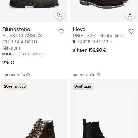
Blundstone
Lloyd
BL 587 CLASSICS
DRIFT 325 - Nauhalliset
CHELSEA BOOT -
40
40.5
41
42
42.5
Nilkkurit
alkaen 159.90 €
35.5
36
37
37.5
38
215 €
sponsoroitu
sponsoroitu
20% Tarjous
Uusi kausi