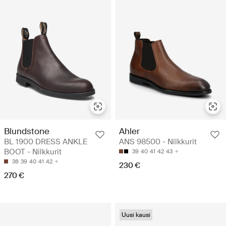
Blundstone
Ahler
BL 1900 DRESS ANKLE
ANS 98500 - Nilkkurit
BOOT - Nilkkurit
39
40
41
42
43
38
39
40
41
42
230 €
270 €
Uusi kausi