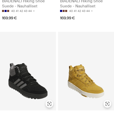
BIADENALI Hiking Shoe
BIADENALI Hiking Shoe
Suede - Nauhalliset
Suede - Nauhalliset
40
41
42
43
44
40
41
42
43
44
169.99 €
169.99 €