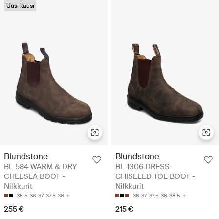
Uusi kausi
Blundstone
Blundstone
BL 584 WARM & DRY
BL 1306 DRESS
CHELSEA BOOT -
CHISELED TOE BOOT -
Nilkkurit
Nilkkurit
35.5
36
37
37.5
38
36
37
37.5
38
38.5
255 €
215 €