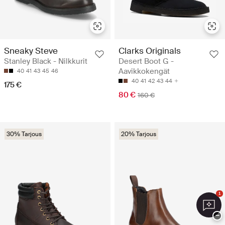
Sneaky Steve
Clarks Originals
Stanley Black - Nilkkurit
Desert Boot G -
Aavikkokengät
40
41
43
45
46
40
41
42
43
44
175 €
80 €
160 €
30% Tarjous
20% Tarjous
1
−