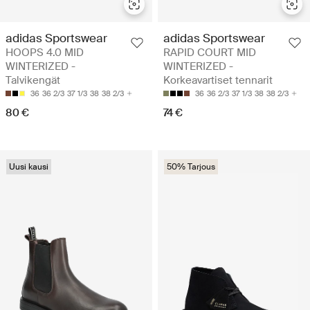
adidas Sportswear
adidas Sportswear
HOOPS 4.0 MID
RAPID COURT MID
WINTERIZED -
WINTERIZED -
Talvikengät
Korkeavartiset tennarit
36
36 2/3
37 1/3
38
38 2/3
36
36 2/3
37 1/3
38
38 2/3
80 €
74 €
Uusi kausi
50% Tarjous