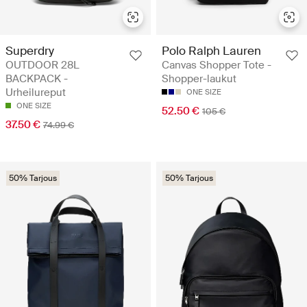
Superdry
Polo Ralph Lauren
OUTDOOR 28L
Canvas Shopper Tote -
BACKPACK -
Shopper-laukut
Urheilureput
ONE SIZE
ONE SIZE
52.50 €
105 €
37.50 €
74.99 €
50% Tarjous
50% Tarjous