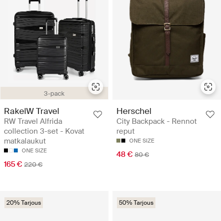
3-pack
RakelW Travel
Herschel
RW Travel Alfrida
City Backpack - Rennot
collection 3-set - Kovat
reput
matkalaukut
ONE SIZE
ONE SIZE
48 €
80 €
165 €
220 €
20% Tarjous
50% Tarjous