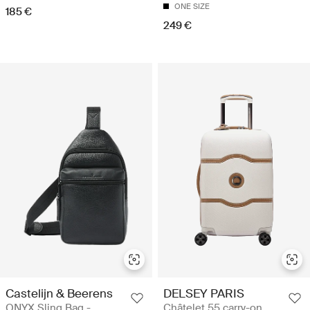
ONE SIZE
185 €
249 €
Castelijn & Beerens
DELSEY PARIS
ONYX Sling Bag -
Châtelet 55 carry-on