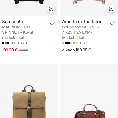
Samsonite
American Tourister
MAGNUM ECO
Soundbox SPINNER
SPINNER - Kovat
77/20 TSA EXP -
matkalaukut
Matkalaukut
55
75
69
81
67
77
199.20 €
alkaen 189.95 €
249 €