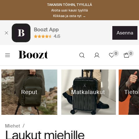
TAKAISIN TÖIHIN, TYYLILLÄ
Aloita uusi kausi tyylillä
Klikkaa ja osta nyt →
Boozt App
asenna
4.6
0
0
Reput
Matkalaukut
Tiet
Miehet
Laukut miehille