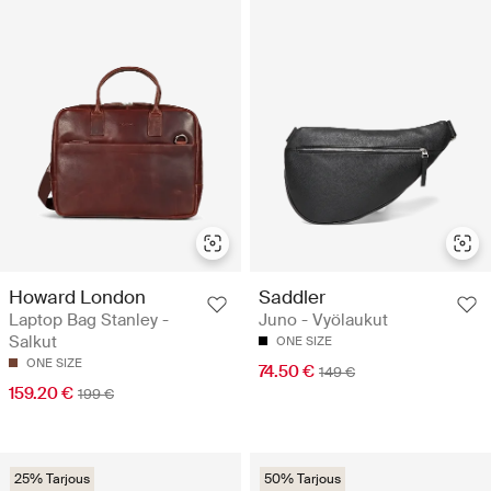
Howard London
Saddler
Laptop Bag Stanley -
Juno - Vyölaukut
Salkut
ONE SIZE
ONE SIZE
74.50 €
149 €
159.20 €
199 €
25% Tarjous
50% Tarjous