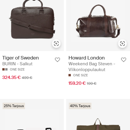
Tiger of Sweden
Howard London
BURIN - Salkut
Weekend Bag Steven -
Viikonloppulaukut
ONE SIZE
ONE SIZE
324.35 €
499 €
159.20 €
199 €
25% Tarjous
40% Tarjous