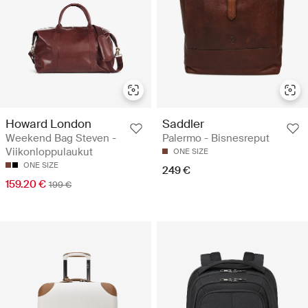
Howard London
Saddler
Weekend Bag Steven -
Palermo - Bisnesreput
Viikonloppulaukut
ONE SIZE
ONE SIZE
249 €
159.20 €
199 €