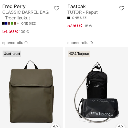
Fred Perry
Eastpak
CLASSIC BARREL BAG
TUTOR - Reput
- Treenilaukut
ONE SIZE
ONE SIZE
57.50 €
115 €
54.50 €
109 €
sponsoroitu
sponsoroitu
Uusi kausi
40% Tarjous