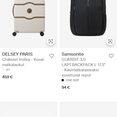
DELSEY PARIS
Samsonite
Châtelet trolley - Kovat
GUARDIT 3.0
matkalaukut
LAPT.BACKPACK L 17.3"
- Käsimatkatavaraksi
67
soveltuvat reput
459 €
ONE SIZE
94 €