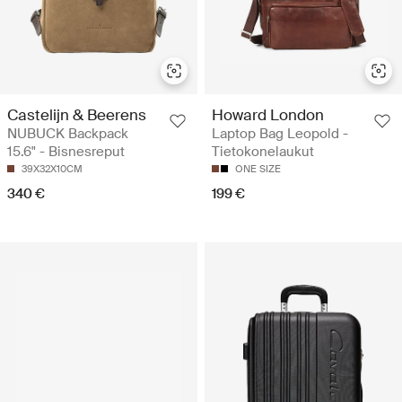
Castelijn & Beerens
Howard London
NUBUCK Backpack
Laptop Bag Leopold -
15.6" - Bisnesreput
Tietokonelaukut
39X32X10CM
ONE SIZE
340 €
199 €