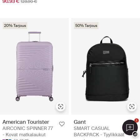
90.93 €
129.90 €
20% Tarjous
50% Tarjous
American Tourister
Gant
1
AIRCONIC SPINNER 77
SMART CASUAL
- Kovat matkalaukut
BACKPACK - Tyylikkäät
−