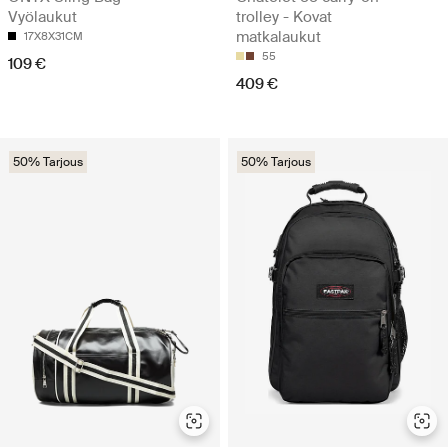
Vyölaukut
trolley - Kovat
matkalaukut
17X8X31CM
55
109 €
409 €
50% Tarjous
50% Tarjous