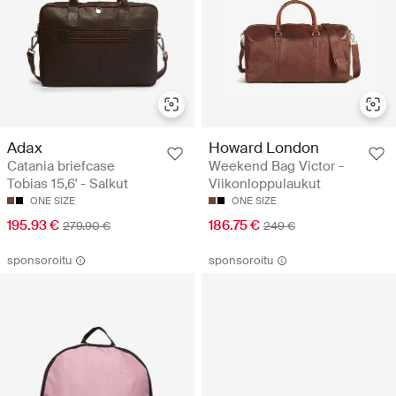
Adax
Howard London
Catania briefcase
Weekend Bag Victor -
Tobias 15,6' - Salkut
Viikonloppulaukut
ONE SIZE
ONE SIZE
195.93 €
186.75 €
279.90 €
249 €
sponsoroitu
sponsoroitu