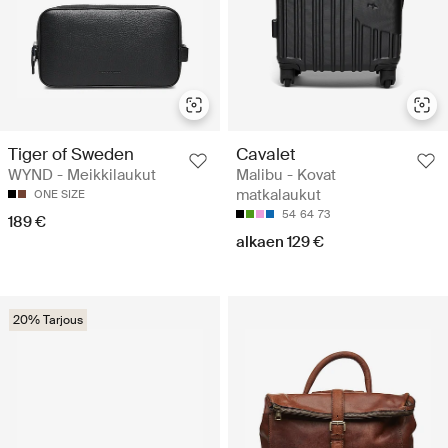
Tiger of Sweden
Cavalet
WYND - Meikkilaukut
Malibu - Kovat
matkalaukut
ONE SIZE
54
64
73
189 €
alkaen 129 €
20% Tarjous