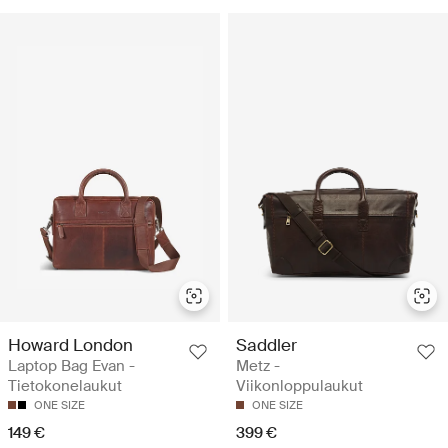
Howard London
Saddler
Laptop Bag Evan -
Metz -
Tietokonelaukut
Viikonloppulaukut
ONE SIZE
ONE SIZE
149 €
399 €