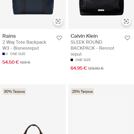
Rains
Calvin Klein
2 Way Tote Backpack
SLEEK ROUND
W3 - Bisnesreput
BACKPACK - Rennot
reput
ONE SIZE
ONE SIZE
54.50 €
109 €
64.95 €
129.90 €
30% Tarjous
25% Tarjous