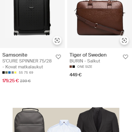
Samsonite
Tiger of Sweden
S'CURE SPINNER 75/28
BURIN - Salkut
- Kovat matkalaukut
ONE SIZE
55
75
69
449 €
179.25 €
239 €
Matkusta fiksusti. Matkusta tyylillä.