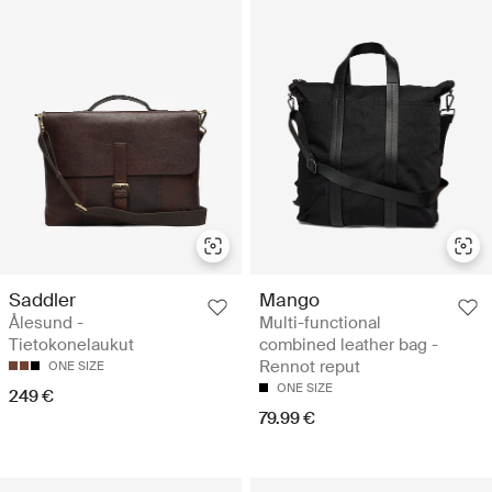
Saddler
Mango
Ålesund -
Multi-functional
Tietokonelaukut
combined leather bag -
Rennot reput
ONE SIZE
ONE SIZE
249 €
79.99 €