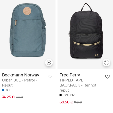
Beckmann Norway
Fred Perry
Urban 30L - Petrol -
TIPPED TAPE
Reput
BACKPACK - Rennot
reput
30L
ONE SIZE
74.25 €
99 €
59.50 €
119 €