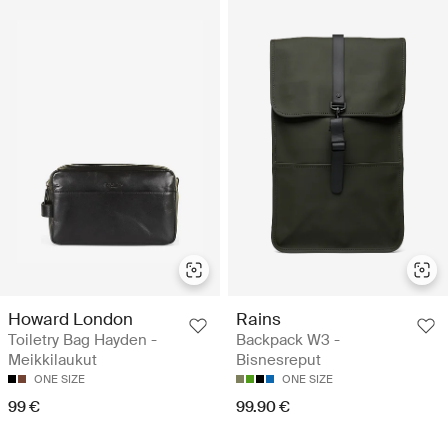
Howard London
Rains
Toiletry Bag Hayden -
Backpack W3 -
Meikkilaukut
Bisnesreput
ONE SIZE
ONE SIZE
99 €
99.90 €