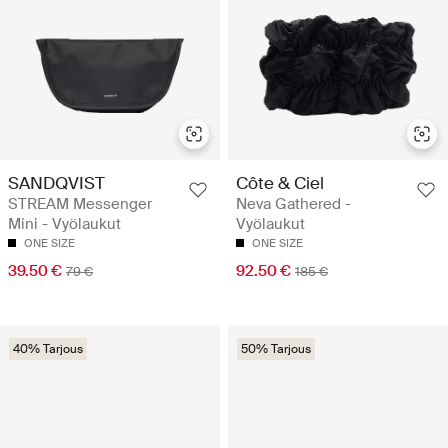
SANDQVIST
Côte & Ciel
STREAM Messenger
Neva Gathered -
Mini - Vyölaukut
Vyölaukut
ONE SIZE
ONE SIZE
39.50 €
92.50 €
79 €
185 €
40% Tarjous
50% Tarjous