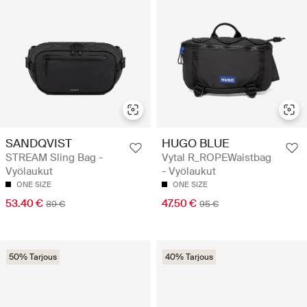
SANDQVIST
HUGO BLUE
STREAM Sling Bag -
Vytal R_ROPEWaistbag
Vyölaukut
- Vyölaukut
ONE SIZE
ONE SIZE
53.40 €
47.50 €
89 €
95 €
50% Tarjous
40% Tarjous