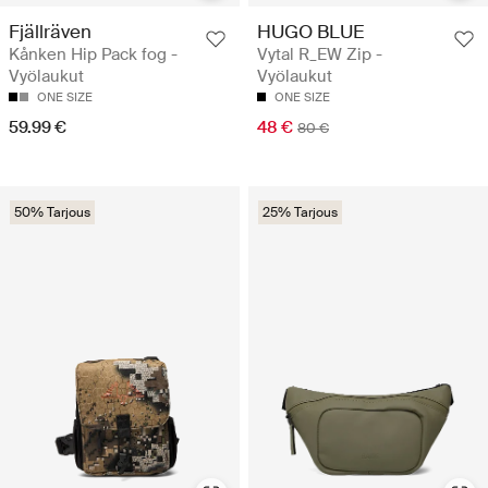
Fjällräven
HUGO BLUE
Kånken Hip Pack fog -
Vytal R_EW Zip -
Vyölaukut
Vyölaukut
ONE SIZE
ONE SIZE
59.99 €
48 €
80 €
50% Tarjous
25% Tarjous