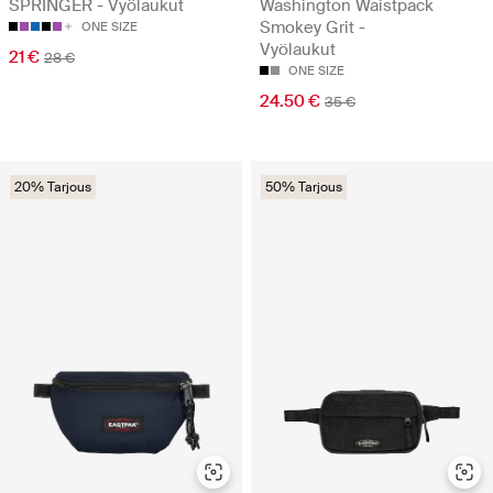
SPRINGER - Vyölaukut
Washington Waistpack
Smokey Grit -
ONE SIZE
Vyölaukut
21 €
28 €
ONE SIZE
24.50 €
35 €
20% Tarjous
50% Tarjous