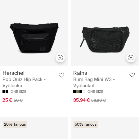
Herschel
Rains
Pop Quiz Hip Pack -
Bum Bag Mini W3 -
Vyölaukut
Vyölaukut
ONE SIZE
ONE SIZE
25 €
35.94 €
50 €
59.90 €
20% Tarjous
50% Tarjous