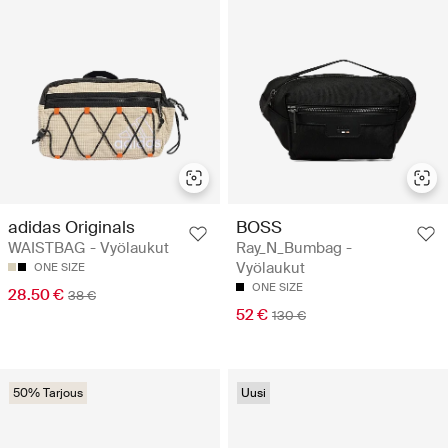
adidas Originals
BOSS
WAISTBAG - Vyölaukut
Ray_N_Bumbag -
Vyölaukut
ONE SIZE
ONE SIZE
28.50 €
38 €
52 €
130 €
50% Tarjous
Uusi