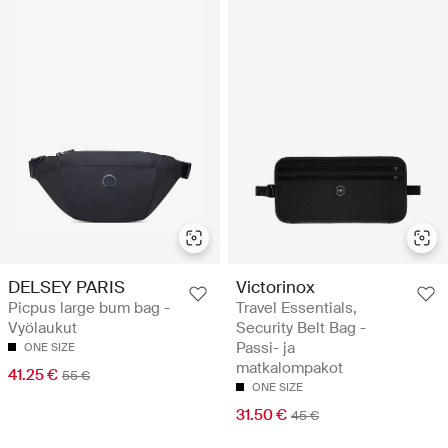
DELSEY PARIS
Victorinox
Picpus large bum bag -
Travel Essentials,
Vyölaukut
Security Belt Bag -
Passi- ja
ONE SIZE
matkalompakot
41.25 €
55 €
ONE SIZE
31.50 €
45 €