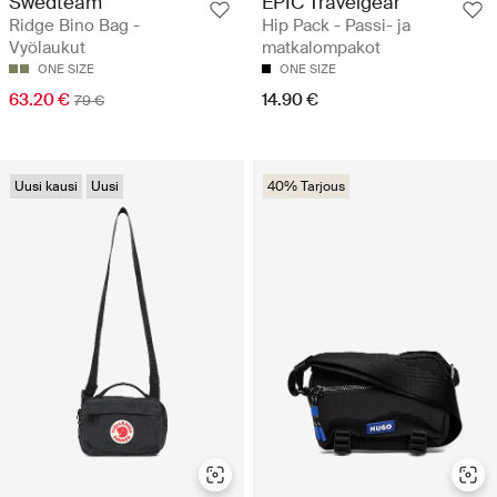
Swedteam
EPIC Travelgear
Ridge Bino Bag -
Hip Pack - Passi- ja
Vyölaukut
matkalompakot
ONE SIZE
ONE SIZE
63.20 €
14.90 €
79 €
Uusi kausi
Uusi
40% Tarjous