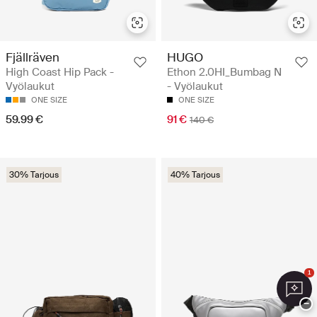
Fjällräven
HUGO
High Coast Hip Pack -
Ethon 2.0HI_Bumbag N
Vyölaukut
- Vyölaukut
ONE SIZE
ONE SIZE
59.99 €
91 €
140 €
30% Tarjous
40% Tarjous
1
−