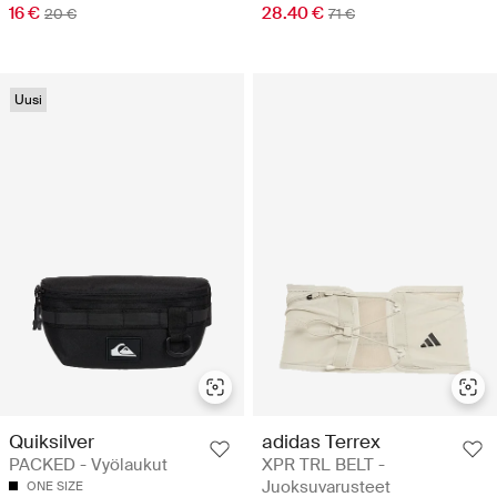
16 €
28.40 €
20 €
71 €
Uusi
Quiksilver
adidas Terrex
PACKED - Vyölaukut
XPR TRL BELT -
Juoksuvarusteet
ONE SIZE