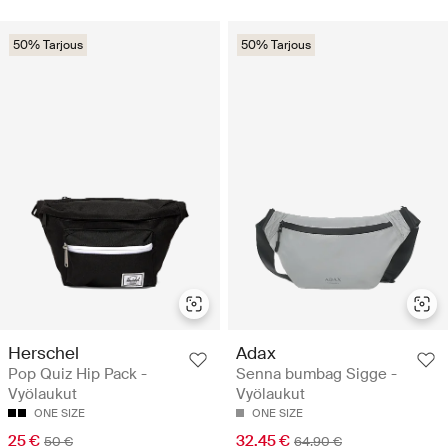
50% Tarjous
50% Tarjous
Herschel
Adax
Pop Quiz Hip Pack -
Senna bumbag Sigge -
Vyölaukut
Vyölaukut
ONE SIZE
ONE SIZE
25 €
32.45 €
50 €
64.90 €