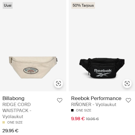
Uusi
50% Tarjous
Billabong
Reebok Performance
RIDGE CORD
RIÑONER - Vyölaukut
WAISTPACK -
ONE SIZE
Vyölaukut
9.98 €
19.95 €
ONE SIZE
29.95 €