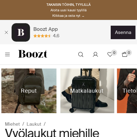
TAKAISIN TÖIHIN, TYYLILLÄ
Aloita uusi kausi tyylillä
Klikkaa ja osta nyt →
Boozt App
asenna
4.6
0
0
Reput
Matkalaukut
Tiet
Miehet
Laukut
Vyölaukut miehille