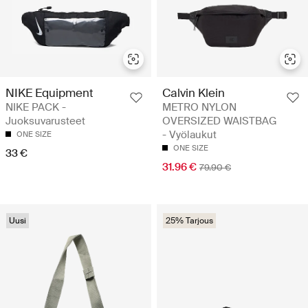
NIKE Equipment
Calvin Klein
NIKE PACK -
METRO NYLON
Juoksuvarusteet
OVERSIZED WAISTBAG
- Vyölaukut
ONE SIZE
ONE SIZE
33 €
31.96 €
79.90 €
Uusi
25% Tarjous