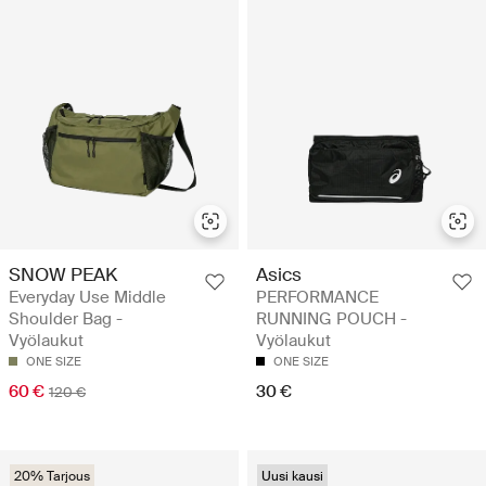
SNOW PEAK
Asics
Everyday Use Middle
PERFORMANCE
Shoulder Bag -
RUNNING POUCH -
Vyölaukut
Vyölaukut
ONE SIZE
ONE SIZE
60 €
30 €
120 €
20% Tarjous
Uusi kausi