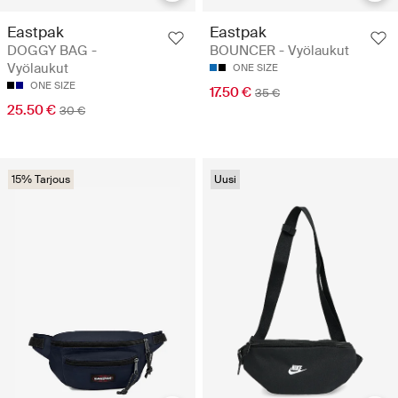
Eastpak
Eastpak
DOGGY BAG -
BOUNCER - Vyölaukut
Vyölaukut
ONE SIZE
ONE SIZE
17.50 €
35 €
25.50 €
30 €
15% Tarjous
Uusi