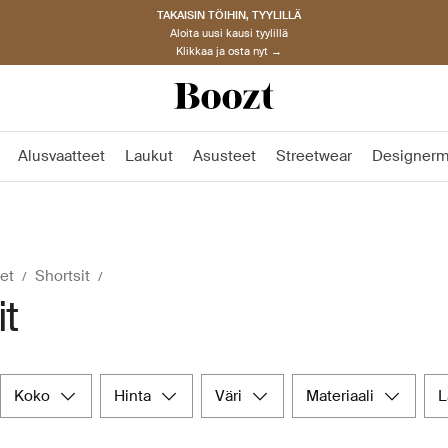
TAKAISIN TÖIHIN, TYYLILLÄ
Aloita uusi kausi tyylillä
Klikkaa ja osta nyt →
Alusvaatteet
Laukut
Asusteet
Streetwear
Designerm
et
Shortsit
it
koko
hinta
väri
materiaali