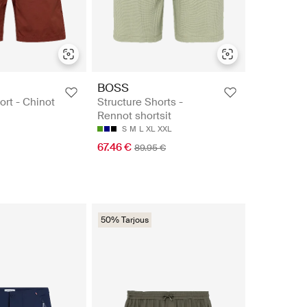
BOSS
hort - Chinot
Structure Shorts -
Rennot shortsit
S
M
L
XL
XXL
67.46 €
89.95 €
50% Tarjous