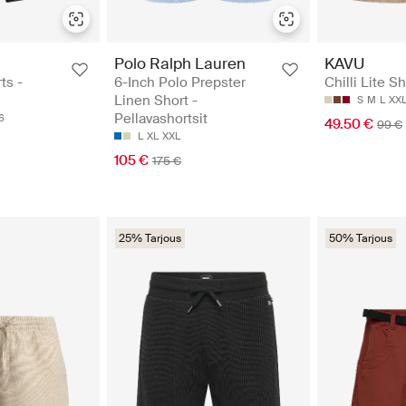
Polo Ralph Lauren
KAVU
ts -
6-Inch Polo Prepster
Chilli Lite S
Linen Short -
S
M
L
XX
Pellavashortsit
6
49.50 €
99 €
L
XL
XXL
105 €
175 €
25% Tarjous
50% Tarjous