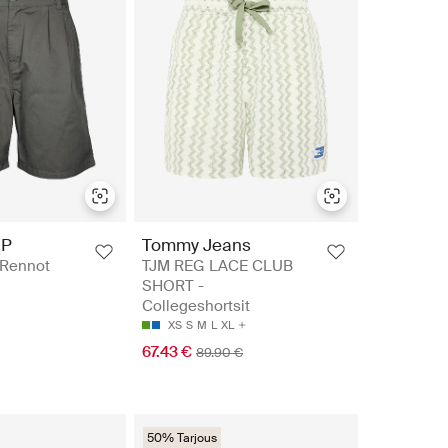
IP
Tommy Jeans
 Rennot
TJM REG LACE CLUB
SHORT -
Collegeshortsit
XS
S
M
L
XL
67.43 €
89.90 €
50% Tarjous