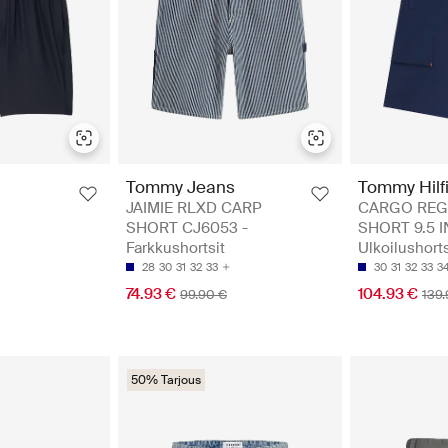
Tommy Jeans
Tommy Hilf
JAIMIE RLXD CARP
CARGO REG
SHORT CJ6053 -
SHORT 9.5 I
Farkkushortsit
Ulkoilushorts
28
30
31
32
33
30
31
32
33
3
74.93 €
104.93 €
99.90 €
139.
50% Tarjous