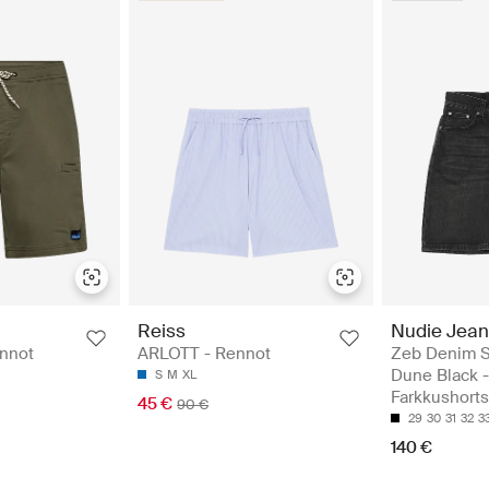
Reiss
Nudie Jean
ennot
ARLOTT - Rennot
Zeb Denim S
Dune Black -
S
M
XL
Farkkushorts
45 €
90 €
29
30
31
32
3
140 €