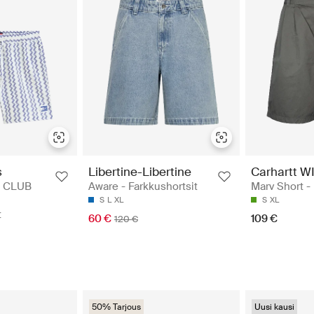
s
Libertine-Libertine
Carhartt W
E CLUB
Aware - Farkkushortsit
Marv Short -
S
L
XL
S
XL
t
60 €
109 €
120 €
50% Tarjous
Uusi kausi