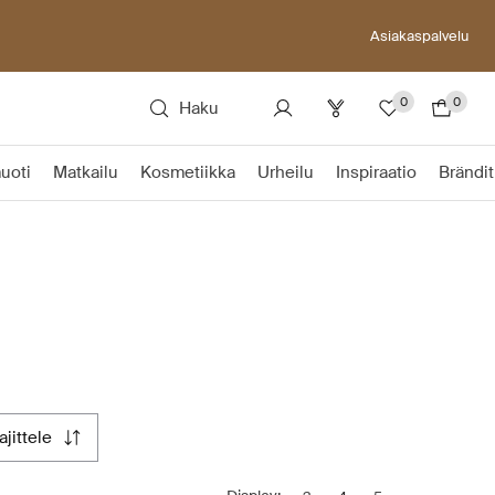
Asiakaspalvelu
0
0
Haku
uoti
Matkailu
Kosmetiikka
Urheilu
Inspiraatio
Brändit
lajittele