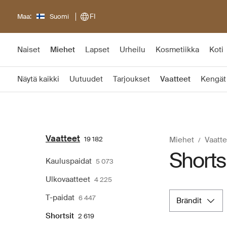
Maa:
Suomi
FI
Naiset
Miehet
Lapset
Urheilu
Kosmetiikka
Koti
Näytä kaikki
Uutuudet
Tarjoukset
Vaatteet
Kengät
Vaatteet
19 182
Miehet
Vaatte
Shorts
Kauluspaidat
5 073
Ulkovaatteet
4 225
T-paidat
6 447
brändit
Shortsit
2 619