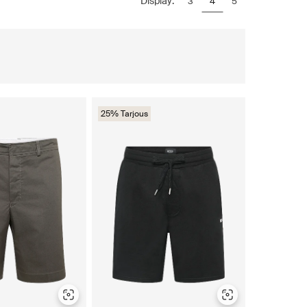
Display:
3
4
5
25% Tarjous