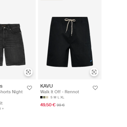
s
KAVU
horts Night
Walk It Off - Rennot
S
M
L
XL
it
49.50 €
99 €
3