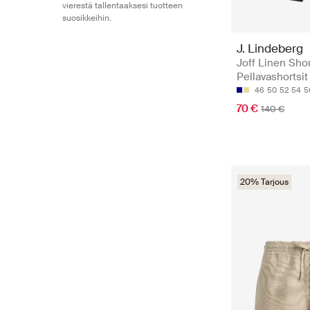
vierestä tallentaaksesi tuotteen
suosikkeihin.
J. Lindeberg
Joff Linen Shor
Pellavashortsit
46
50
52
54
5
70 €
140 €
20% Tarjous