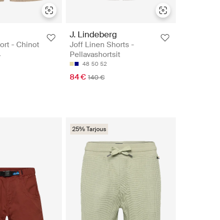
J. Lindeberg
hort - Chinot
Joff Linen Shorts -
Pellavashortsit
L
48
50
52
84 €
140 €
25% Tarjous