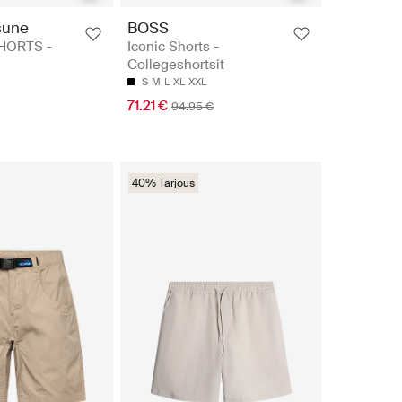
sune
BOSS
HORTS -
Iconic Shorts -
Collegeshortsit
S
M
L
XL
XXL
71.21 €
94.95 €
40% Tarjous