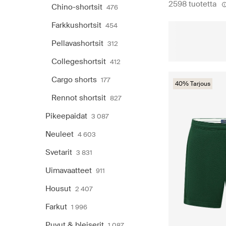
2598 tuotetta
Chino-shortsit
476
Farkkushortsit
454
Pellavashortsit
312
Collegeshortsit
412
Cargo shorts
177
40% Tarjous
Rennot shortsit
827
Pikeepaidat
3 087
Neuleet
4 603
Svetarit
3 831
Uimavaatteet
911
Housut
2 407
Farkut
1 996
Puvut & bleiserit
1 087