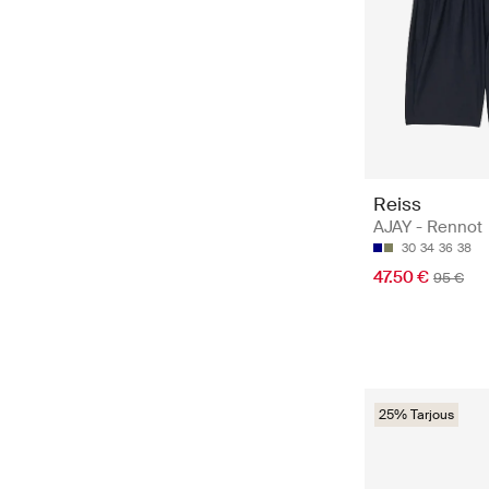
Reiss
AJAY - Rennot
30
34
36
38
47.50 €
95 €
25% Tarjous