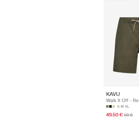
KAVU
Walk It Off - R
S
M
XL
49.50 €
99 €