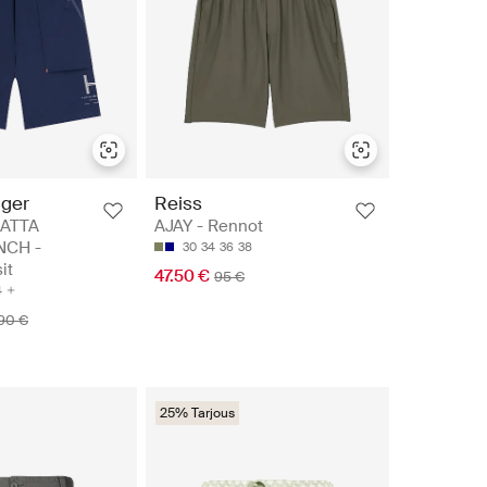
iger
Reiss
ATTA
AJAY - Rennot
NCH -
30
34
36
38
it
47.50 €
95 €
4
90 €
25% Tarjous