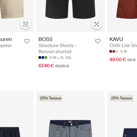
auren
BOSS
KAVU
epster
Structure Shorts -
Chilli Lite S
Rennot shortsit
S
M
S
M
L
XL
XXL
49.50 €
99 €
67.46 €
89.95 €
25% Tarjous
25% Tarjous