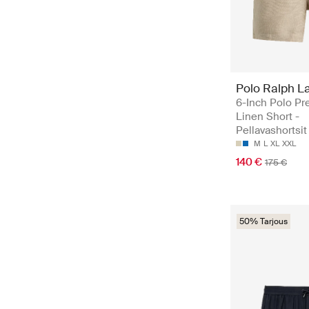
Polo Ralph L
6-Inch Polo Pr
Linen Short -
Pellavashortsit
M
L
XL
XXL
140 €
175 €
50% Tarjous