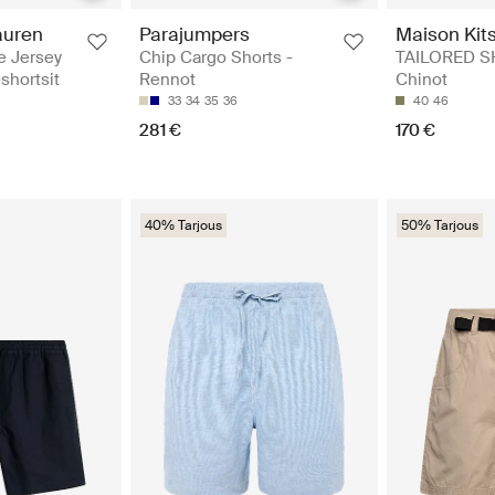
auren
Parajumpers
Maison Kit
e Jersey
Chip Cargo Shorts -
TAILORED S
shortsit
Rennot
Chinot
33
34
35
36
40
46
281 €
170 €
40% Tarjous
50% Tarjous