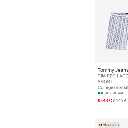
Tommy Jean
TJM REG LAC
SHORT -
Collegeshortsi
XS
L
XL
XXL
67.43 €
89.90 €
50% Tarjous