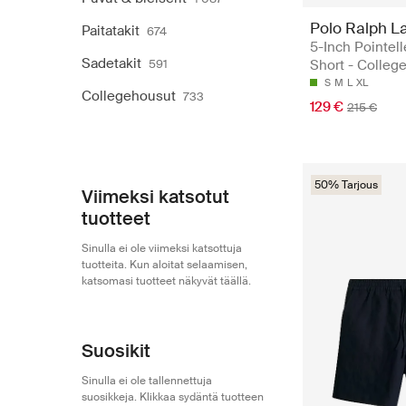
Polo Ralph L
Paitatakit
674
5-Inch Pointell
Sadetakit
591
Short - College
S
M
L
XL
Collegehousut
733
129 €
215 €
50% Tarjous
Viimeksi katsotut
tuotteet
Sinulla ei ole viimeksi katsottuja
tuotteita. Kun aloitat selaamisen,
katsomasi tuotteet näkyvät täällä.
Suosikit
Sinulla ei ole tallennettuja
suosikkeja. Klikkaa sydäntä tuotteen