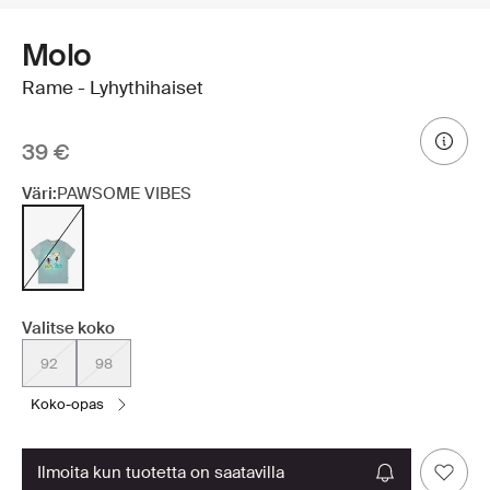
Molo
Rame - Lyhythihaiset
39 €
Väri:
PAWSOME VIBES
Valitse koko
92
98
koko-opas
ilmoita kun tuotetta on saatavilla