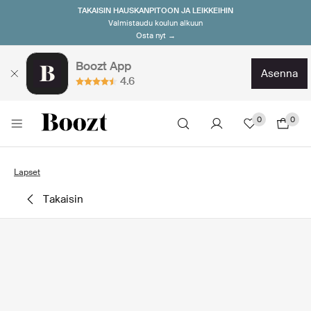
TAKAISIN HAUSKANPITOON JA LEIKKEIHIN
Valmistaudu koulun alkuun
Osta nyt →
Boozt App
asenna
4.6
0
0
Lapset
takaisin