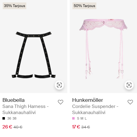
35% Tarjous
50% Tarjous
Bluebella
Hunkemöller
Sana Thigh Harness -
Cordelie Suspender -
Sukkanauhaliivi
Sukkanauhaliivi
36
38
S
M
L
26 €
17 €
40 €
34 €