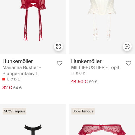
Hunkemöller
Hunkemöller
Marianna Bustier -
MILLIEBUSTIER - Topit
Plunge-rintaliivit
B
C
D
B
C
D
E
44.50 €
89 €
32 €
64 €
50% Tarjous
35% Tarjous