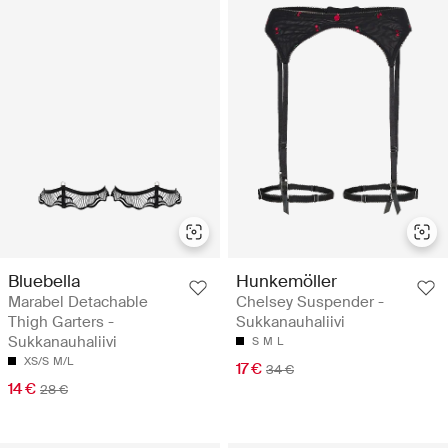
Bluebella
Hunkemöller
Marabel Detachable
Chelsey Suspender -
Thigh Garters -
Sukkanauhaliivi
Sukkanauhaliivi
S
M
L
XS/S
M/L
17 €
34 €
14 €
28 €