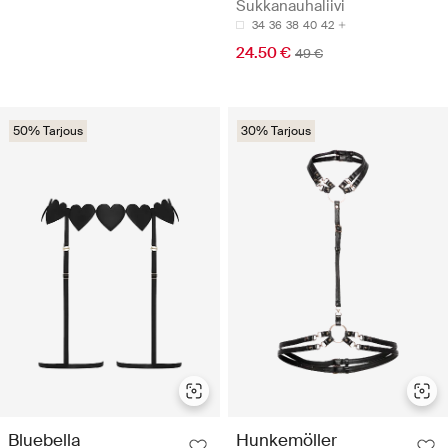
Sukkanauhaliivi
34
36
38
40
42
24.50 €
49 €
50% Tarjous
30% Tarjous
Bluebella
Hunkemöller