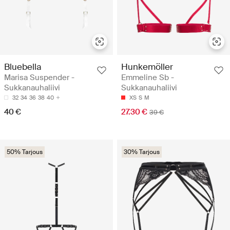
Bluebella
Hunkemöller
Marisa Suspender -
Emmeline Sb -
Sukkanauhaliivi
Sukkanauhaliivi
32
34
36
38
40
XS
S
M
40 €
27.30 €
39 €
50% Tarjous
30% Tarjous