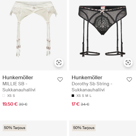
Hunkemöller
Hunkemöller
MILLIE SB -
Dorothy Sb String -
Sukkanauhaliivi
Sukkanauhaliivi
XS
S
XS
S
M
L
19.50 €
17 €
39 €
34 €
50% Tarjous
50% Tarjous