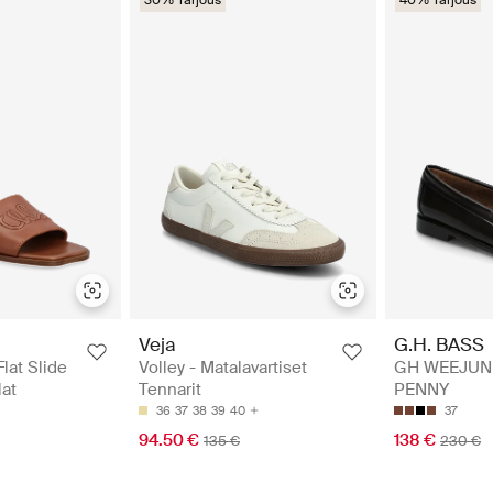
Veja
G.H. BASS
Flat Slide
Volley - Matalavartiset
GH WEEJU
lat
Tennarit
PENNY
36
37
38
39
40
37
94.50 €
138 €
135 €
230 €