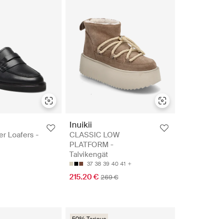
Inuikii
r Loafers -
CLASSIC LOW
PLATFORM -
Talvikengät
37
38
39
40
41
215.20 €
269 €
50% Tarjous