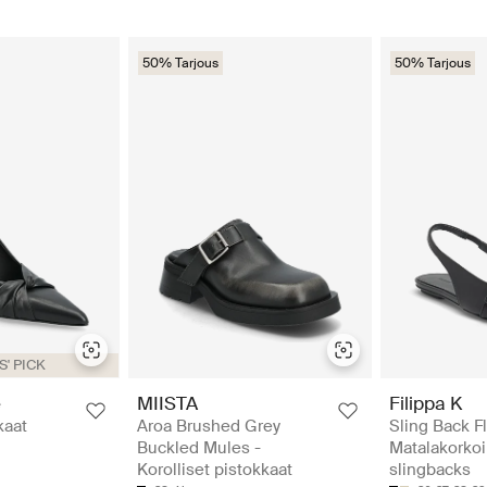
50% Tarjous
50% Tarjous
' PICK
e
MIISTA
Filippa K
kaat
Aroa Brushed Grey
Sling Back Fl
Buckled Mules -
Matalakorko
Korolliset pistokkaat
slingbacks