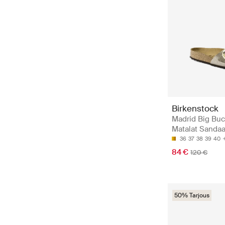
Birkenstock
Madrid Big Buc
Matalat Sandaal
36
37
38
39
40
84 €
120 €
50% Tarjous