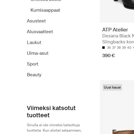
Kumisaappaat
Asusteet
ATP Atelier
Alusvaatteet
Desana Black 
Slingbacks kor
Laukut
36
37
38
39
40
Uima-asut
390 €
Sport
Beauty
Uusi kausi
Viimeksi katsotut
tuotteet
Sinulla ei ole viimeksi katsottuja
tuotteita. Kun aloitat selaamisen,