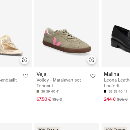
e
Veja
Malina
Sandaalit
Volley - Matalavartiset
Leona Leathe
Tennarit
Loaferit
36
39
40
41
38
39
40
41
67.50 €
244 €
135 €
305 €
30% Tarjous
40% Tarjous