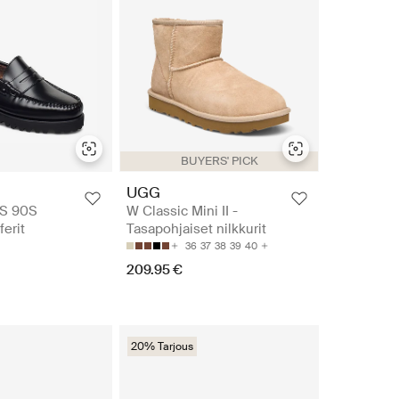
BUYERS' PICK
UGG
S 90S
W Classic Mini II -
erit
Tasapohjaiset nilkkurit
36
37
38
39
40
209.95 €
20% Tarjous