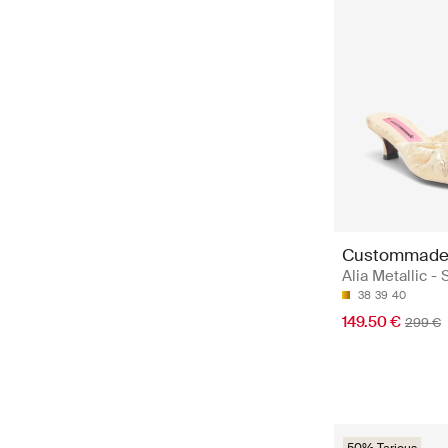
Custommad
Alia Metallic - 
38
39
40
149.50 €
299 €
50% Tarjous