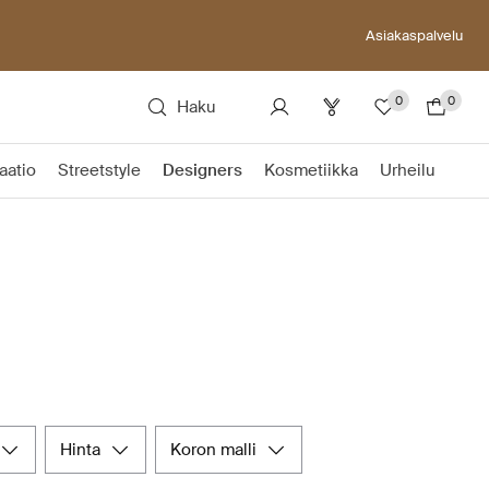
Asiakaspalvelu
0
0
Haku
aatio
Streetstyle
Designers
Kosmetiikka
Urheilu
hinta
koron malli