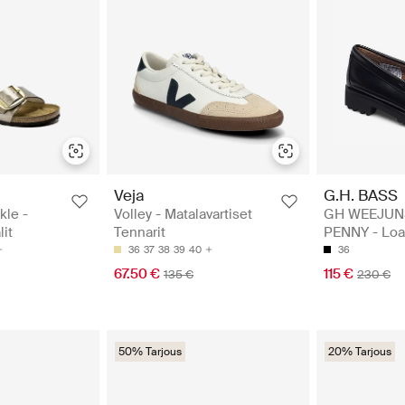
Veja
G.H. BASS
kle -
Volley - Matalavartiset
GH WEEJUN
it
Tennarit
PENNY - Loaf
36
37
38
39
40
36
67.50 €
115 €
135 €
230 €
50% Tarjous
20% Tarjous