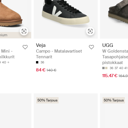
mium
Veja
UGG
 Mini -
Campo - Matalavartiset
W Goldensta
ilkkurit
Tennarit
Tasapohjaise
pistokkaat
9
40
36
36
37
40
41
84 €
140 €
115.47 €
164.9
50% Tarjous
50% Tarjous