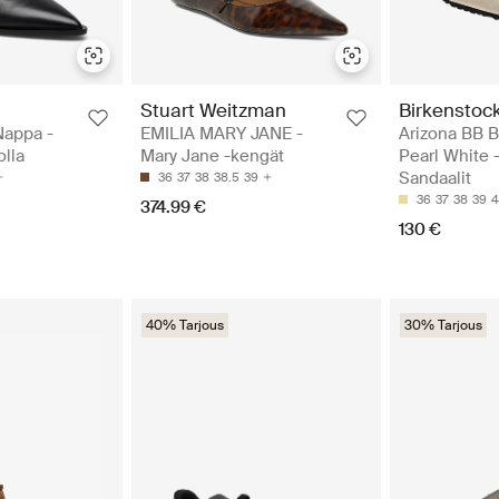
Stuart Weitzman
Birkenstoc
Nappa -
EMILIA MARY JANE -
Arizona BB B
olla
Mary Jane -kengät
Pearl White 
Sandaalit
36
37
38
38.5
39
36
37
38
39
4
374.99 €
130 €
40% Tarjous
30% Tarjous