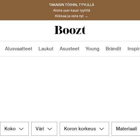
TAKAISIN TÖIHIN, TYYLILLÄ
Aloita uusi kausi tyylillä
Klikkaa ja osta nyt →
Alusvaatteet
Laukut
Asusteet
Young
Brändit
Inspir
koko
väri
koron korkeus
materiaali