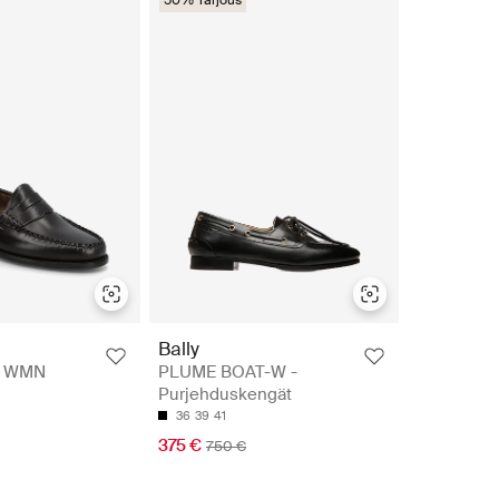
Bally
N WMN
PLUME BOAT-W -
Purjehduskengät
36
39
41
375 €
750 €