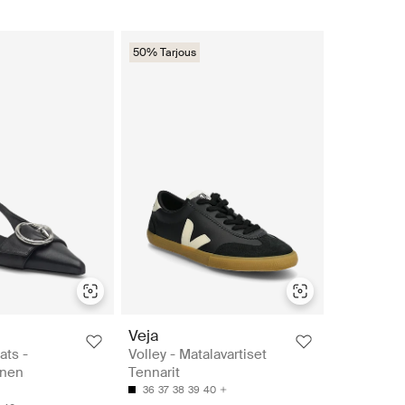
50% Tarjous
Veja
ats -
Volley - Matalavartiset
inen
Tennarit
36
37
38
39
40