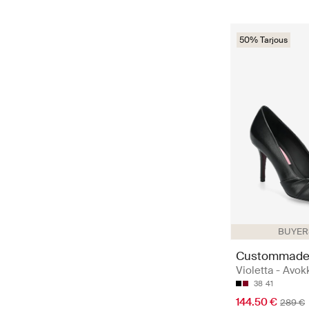
50% Tarjous
BUYERS
Custommad
Violetta - Avok
38
41
144.50 €
289 €