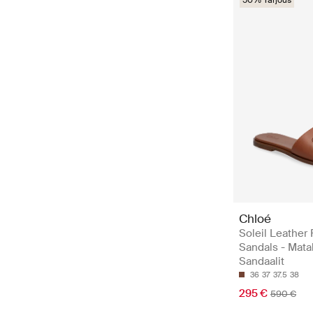
Chloé
Soleil Leather 
Sandals - Mata
Sandaalit
36
37
37.5
38
295 €
590 €