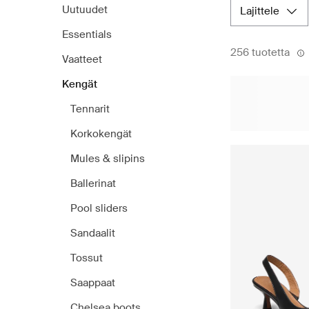
Uutuudet
lajittele
Essentials
256 tuotetta
Vaatteet
Kengät
Tennarit
Korkokengät
Mules & slipins
Ballerinat
Pool sliders
Sandaalit
Tossut
Saappaat
Chelsea boots