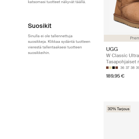
katsomasi tuotteet näkyvät täällä.
Suosikit
Sinulla ei ole tallennettuja
Pre
suosikkeja. Klikkaa sydäntä tuotteen
vierestä tallentaaksesi tuotteen
UGG
suosikkeihin.
W Classic Ultra
Tasapohjaiset n
36
37
38
3
189.95 €
30% Tarjous