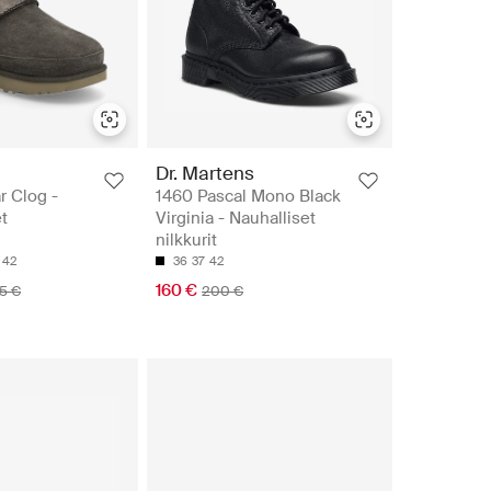
Dr. Martens
r Clog -
1460 Pascal Mono Black
t
Virginia - Nauhalliset
nilkkurit
42
36
37
42
160 €
5 €
200 €