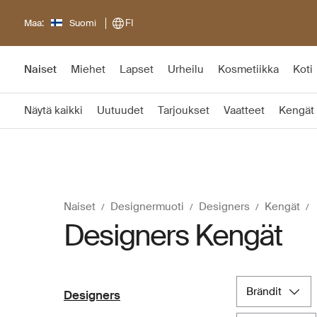
Maa:
Suomi
FI
Naiset
Miehet
Lapset
Urheilu
Kosmetiikka
Koti
Näytä kaikki
Uutuudet
Tarjoukset
Vaatteet
Kengät
Naiset
Designermuoti
Designers
Kengät
Designers Kengät
brändit
Designers