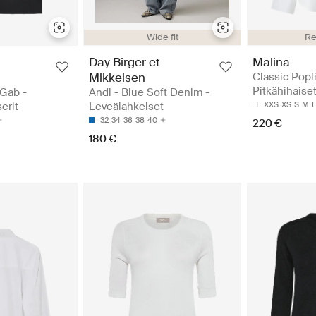
Wide fit
Re
Day Birger et
Malina
Mikkelsen
Classic Popli
Pitkähihaise
 Gab -
Andi - Blue Soft Denim -
serit
Leveälahkeiset
XXS
XS
S
M
L
32
34
36
38
40
220 €
180 €