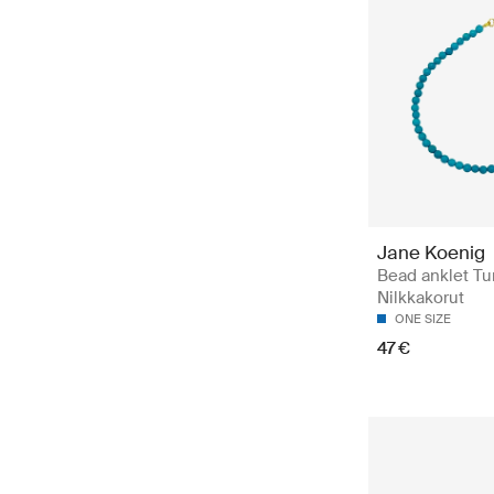
Jane Koenig
Bead anklet Tu
Nilkkakorut
ONE SIZE
47 €