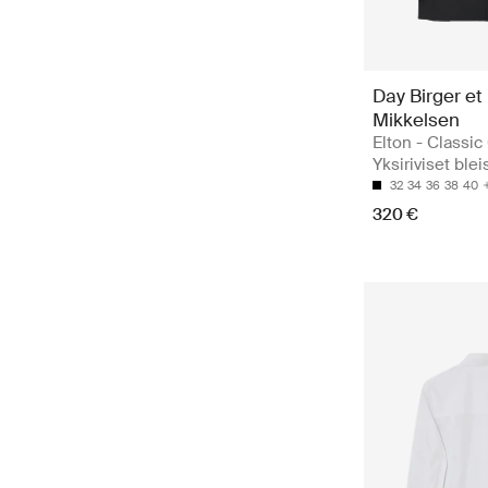
Day Birger et
Mikkelsen
Elton - Classic
Yksiriviset blei
32
34
36
38
40
320 €