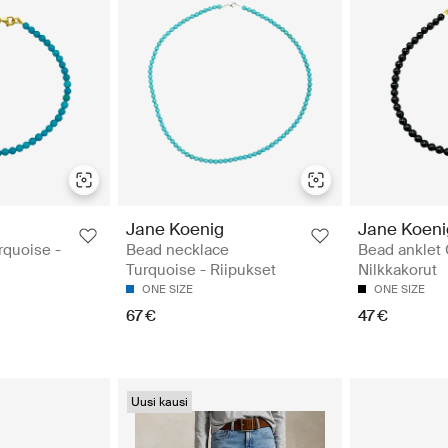
Jane Koenig
Jane Koeni
rquoise -
Bead necklace
Bead anklet 
Turquoise - Riipukset
Nilkkakorut
ONE SIZE
ONE SIZE
67 €
47 €
Uusi kausi