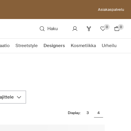
Asiakaspalvelu
0
0
Haku
aatio
Streetstyle
Designers
Kosmetiikka
Urheilu
lajittele
3
4
Display: