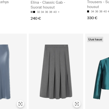
kehys
Trousers - S
Elina - Classic Gab -
housut
Suorat housut
34
36
38
40
32
34
36
38
40
330 €
240 €
Uusi kausi