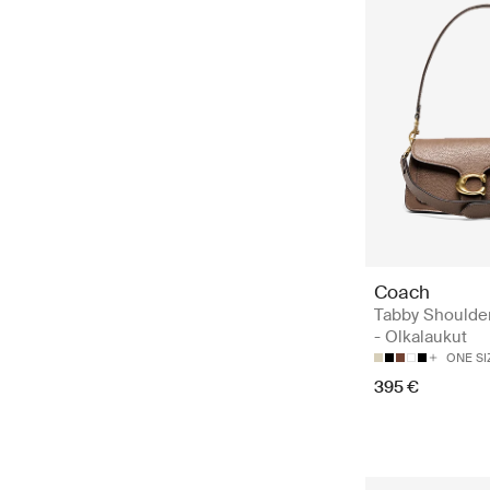
Coach
Tabby Shoulde
- Olkalaukut
ONE SI
395 €