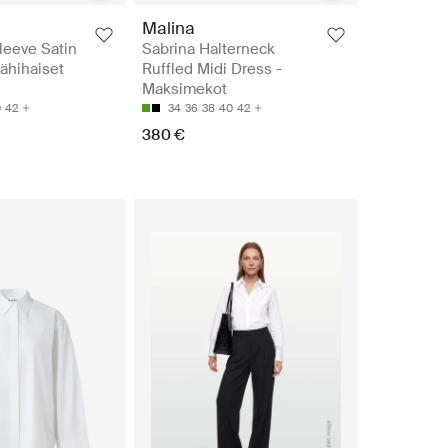
Malina
Sleeve Satin
Sabrina Halterneck
kähihaiset
Ruffled Midi Dress -
Maksimekot
0
42
34
36
38
40
42
380 €