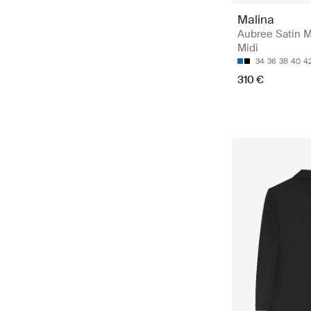
Malina
Aubree Satin Mi
Midi
34
36
38
40
4
310 €