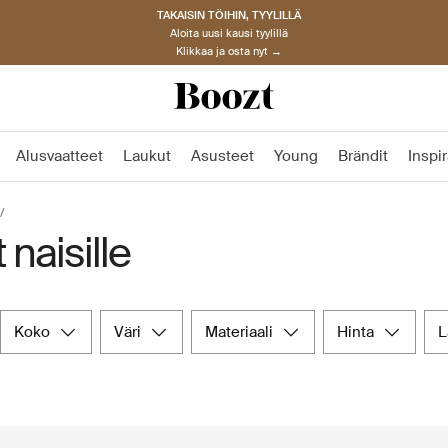
TAKAISIN TÖIHIN, TYYLILLÄ
Aloita uusi kausi tyylillä
Klikkaa ja osta nyt →
Alusvaatteet
Laukut
Asusteet
Young
Brändit
Inspir
naisille
koko
väri
materiaali
hinta