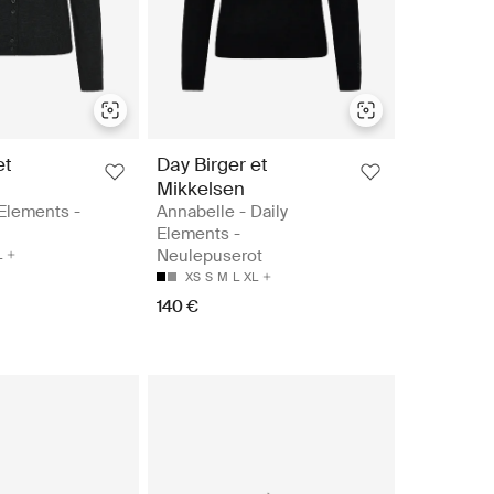
et
Day Birger et
Mikkelsen
 Elements -
Annabelle - Daily
Elements -
Neulepuserot
L
XS
S
M
L
XL
140 €