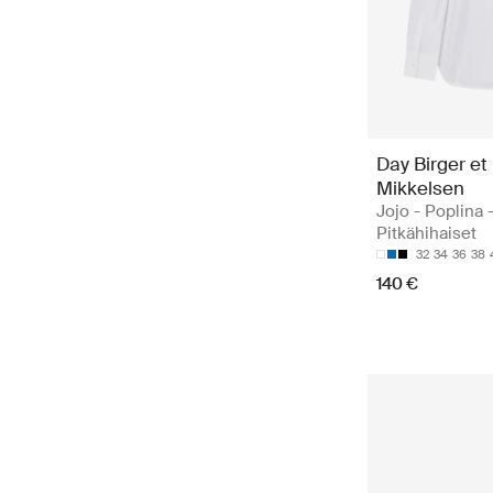
Day Birger et
Mikkelsen
Jojo - Poplina 
Pitkähihaiset
32
34
36
38
140 €