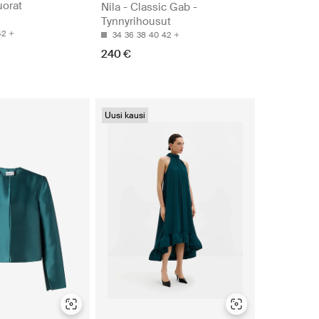
uorat
Nila - Classic Gab -
Tynnyrihousut
42
34
36
38
40
42
240 €
Uusi kausi