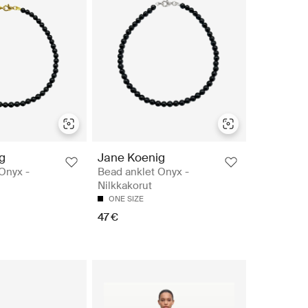
g
Jane Koenig
Onyx -
Bead anklet Onyx -
Nilkkakorut
ONE SIZE
47 €