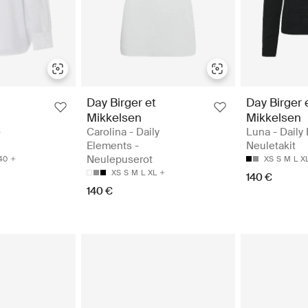
Day Birger et
Day Birger 
Mikkelsen
Mikkelsen
-
Carolina - Daily
Luna - Daily
Elements -
Neuletakit
Neulepuserot
40
XS
S
M
L
X
XS
S
M
L
XL
140 €
140 €