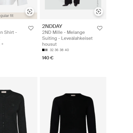
gular fit
2NDDAY
n Shirt -
2ND Mille - Melange
t
Suiting - Leveälahkeiset
housut
32
36
38
40
140 €