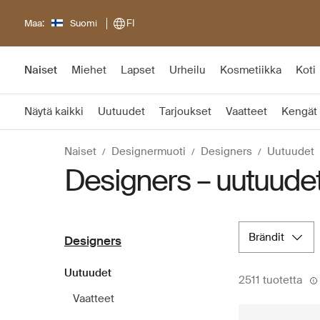
Maa:
Suomi
FI
Naiset
Miehet
Lapset
Urheilu
Kosmetiikka
Koti
Näytä kaikki
Uutuudet
Tarjoukset
Vaatteet
Kengät
Naiset
Designermuoti
Designers
Uutuudet
Designers – uutuudet 
brändit
Designers
Uutuudet
2511 tuotetta
Vaatteet