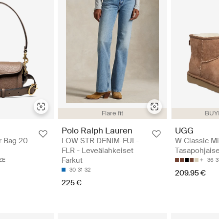
Flare fit
BUYE
Polo Ralph Lauren
UGG
r Bag 20
LOW STR DENIM-FUL-
W Classic Min
FLR - Leveälahkeiset
Tasapohjaiset
Farkut
ZE
36
3
30
31
32
209.95 €
225 €