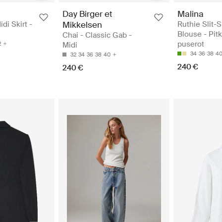
Day Birger et
Malina
di Skirt -
Mikkelsen
Ruthie Slit-
Blouse - Pit
Chai - Classic Gab -
puserot
2
Midi
34
36
38
4
32
34
36
38
40
240 €
240 €