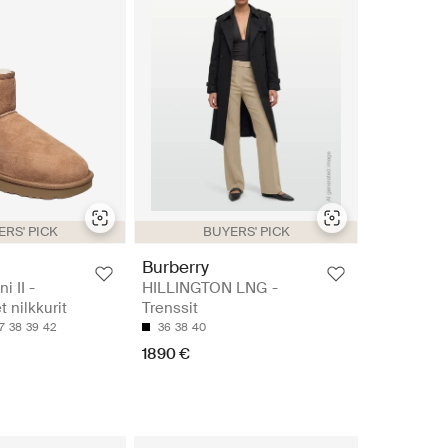
RS' PICK
BUYERS' PICK
Burberry
i II -
HILLINGTON LNG -
 nilkkurit
Trenssit
7
38
39
42
36
38
40
1890 €