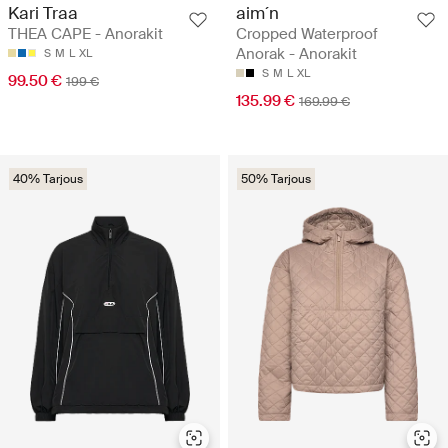
Kari Traa
aim´n
THEA CAPE - Anorakit
Cropped Waterproof
Anorak - Anorakit
S
M
L
XL
S
M
L
XL
99.50 €
199 €
135.99 €
169.99 €
40% Tarjous
50% Tarjous