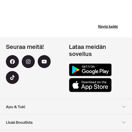
Näytä kaikki
Seuraa meitä!
Lataa meidän
sovellus
Apu & Tuki
Asiakaspalvelu
Toimitus
Lisää Booztista
Palautukset
Maksu