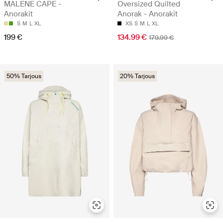
MALENE CAPE -
Oversized Quilted
Anorakit
Anorak - Anorakit
S
M
L
XL
XS
S
M
L
XL
199 €
134.99 €
179.99 €
50% Tarjous
20% Tarjous