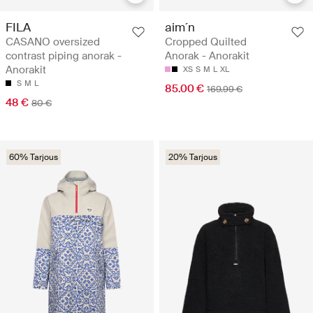
FILA
aim´n
CASANO oversized
Cropped Quilted
contrast piping anorak -
Anorak - Anorakit
Anorakit
XS
S
M
L
XL
S
M
L
85.00 €
169.99 €
48 €
80 €
60% Tarjous
20% Tarjous