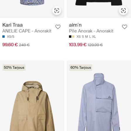
Kari Traa
aim´n
ANELIE CAPE - Anorakit
Pile Anorak - Anorakit
XS/S
XS
S
M
L
XL
99.60 €
103.99 €
249 €
129.99 €
50% Tarjous
60% Tarjous