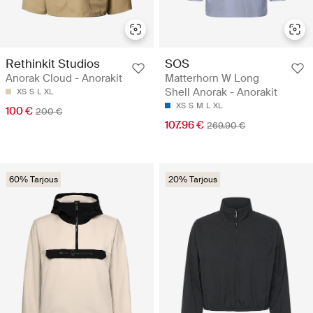
Rethinkit Studios
SOS
Anorak Cloud - Anorakit
Matterhorn W Long
Shell Anorak - Anorakit
XS
S
L
XL
XS
S
M
L
XL
100 €
200 €
107.96 €
269.90 €
60% Tarjous
20% Tarjous