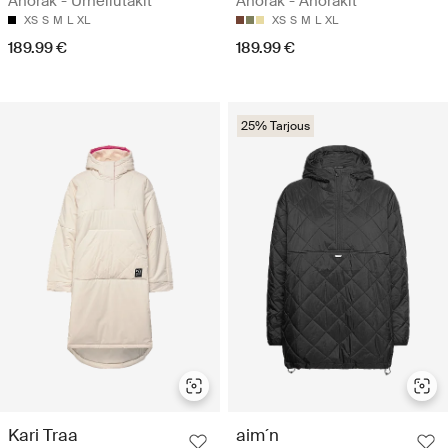
Anorak - Urheilutakit
Anorak - Anorakit
XS
S
M
L
XL
XS
S
M
L
XL
189.99 €
189.99 €
25% Tarjous
Kari Traa
aim´n