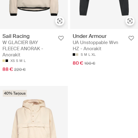
Sail Racing
Under Armour
W GLACIER BAY
UA Unstoppable Wvn
FLEECE ANORAK -
HZ - Anorakit
Anorakit
S
M
L
XL
XS
S
M
L
80 €
100 €
88 €
220 €
40% Tarjous