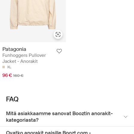
Patagonia
Funhoggers Pullover
Jacket - Anorakit
XL
96 €
160 €
FAQ
Mitä asiakkaamme sanovat Booztin anorakit-
kategoriasta?
Ovatko anorakit naisille Boozt.com -