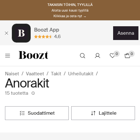
TAKAISIN TÖIHIN, TYYLILLÄ
Aloita uusi kausi tyylillä
Klikkaa ja osta nyt →
Boozt App
asenna
4.6
0
0
Naiset
Vaatteet
Takit
Urheilutakit
Anorakit
15 tuotetta
suodattimet
lajittele