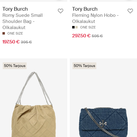
Tory Burch
Tory Burch
Romy Suede Small
Fleming Nylon Hobo -
Shoulder Bag -
Olkalaukut
Olkalaukut
ONE SIZE
ONE SIZE
297.50 €
595 €
197.50 €
395 €
50% Tarjous
50% Tarjous