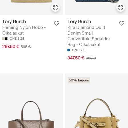
Tory Burch
Tory Burch
Fleming Nylon Hobo -
Kira Diamond Quilt
Olkalaukut
Denim Small
Convertible Shoulder
ONE SIZE
Bag - Olkalaukut
297.50 €
595 €
ONE SIZE
347.50 €
695 €
50% Tarjous