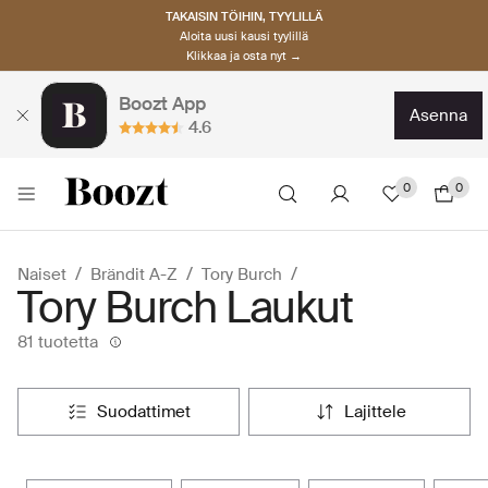
TAKAISIN TÖIHIN, TYYLILLÄ
Aloita uusi kausi tyylillä
Klikkaa ja osta nyt →
Boozt App
asenna
4.6
0
0
Naiset
Brändit A-Z
Tory Burch
Tory Burch Laukut
81 tuotetta
suodattimet
lajittele