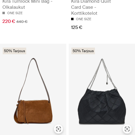
Kira Turnlock Mini Bag -
Kira Diamond Quilt
Olkalaukut
Card Case -
Korttikotelot
ONE SIZE
ONE SIZE
220 €
440 €
125 €
50% Tarjous
50% Tarjous