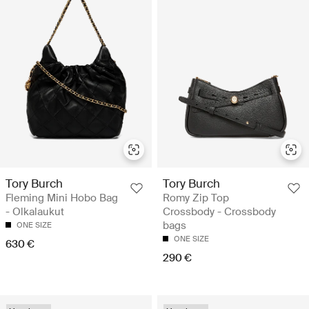
Tory Burch
Tory Burch
Fleming Mini Hobo Bag
Romy Zip Top
- Olkalaukut
Crossbody - Crossbody
bags
ONE SIZE
ONE SIZE
630 €
290 €