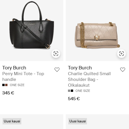
Tory Burch
Tory Burch
Perry Mini Tote - Top
Charlie Quilted Small
handle
Shoulder Bag -
Olkalaukut
ONE SIZE
ONE SIZE
345 €
545 €
Uusi kausi
Uusi kausi