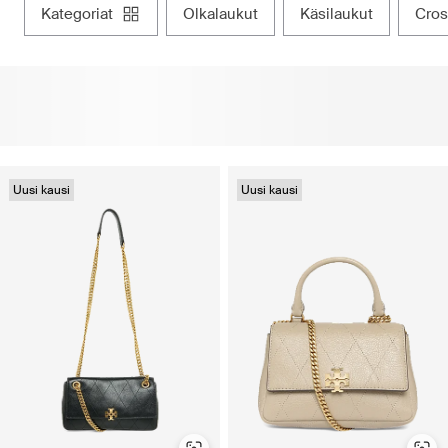
kategoriat
olkalaukut
käsilaukut
cro
Uusi kausi
Uusi kausi