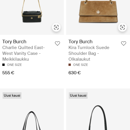
Tory Burch
Tory Burch
Charlie Quilted East-
Kira Turnlock Suede
West Vanity Case -
Shoulder Bag -
Meikkilaukku
Olkalaukut
ONE SIZE
ONE SIZE
555 €
630 €
Uusi kausi
Uusi kausi