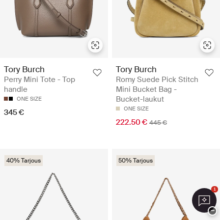
Tory Burch
Tory Burch
Perry Mini Tote - Top
Romy Suede Pick Stitch
handle
Mini Bucket Bag -
Bucket-laukut
ONE SIZE
ONE SIZE
345 €
222.50 €
445 €
40% Tarjous
50% Tarjous
1
−