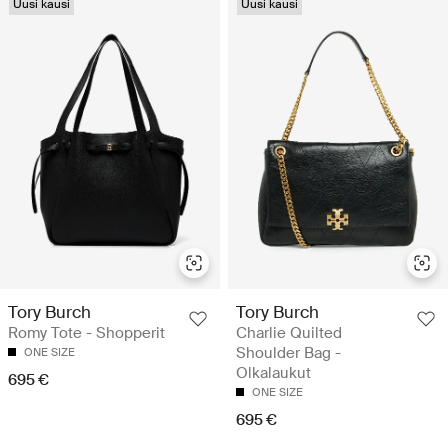
Uusi kausi
Uusi kausi
Tory Burch
Tory Burch
Romy Tote - Shopperit
Charlie Quilted
Shoulder Bag -
ONE SIZE
Olkalaukut
695 €
ONE SIZE
695 €