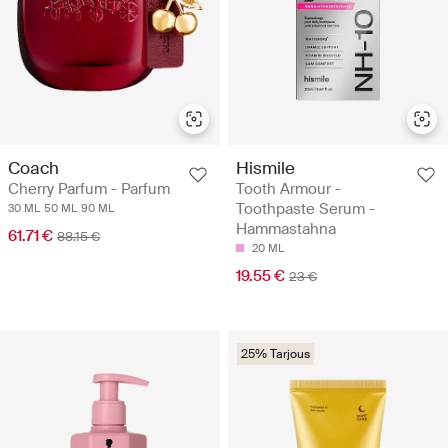
Coach
Hismile
Cherry Parfum - Parfum
Tooth Armour -
Toothpaste Serum -
30 ML
50 ML
90 ML
Hammastahna
61.71 €
88.15 €
20 ML
19.55 €
23 €
25% Tarjous