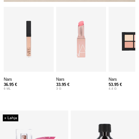
Nars
Nars
Nars
36.95 €
33.95 €
53.95 €
6 ML
3 G
4.4 G
+ Lahja