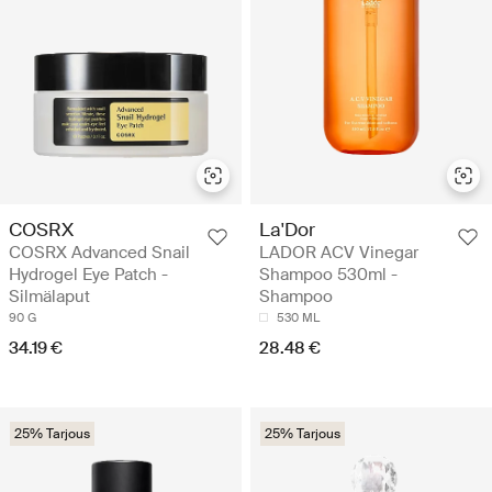
COSRX
La'Dor
COSRX Advanced Snail
LADOR ACV Vinegar
Hydrogel Eye Patch -
Shampoo 530ml -
Silmälaput
Shampoo
90 G
530 ML
34.19 €
28.48 €
25% Tarjous
25% Tarjous