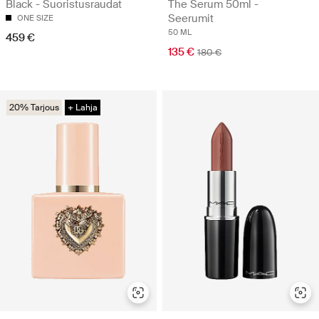
Black - Suoristusraudat
The Serum 50ml -
Seerumit
ONE SIZE
50 ML
459 €
135 €
180 €
20% Tarjous
+ Lahja