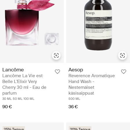
Lancôme
Aesop
Lancôme La Vie est
Reverence Aromatique
Belle L'Elixir Very
Hand Wash -
Cherry 30 ml - Eau de
Nestemäiset
parfum
käsisaippuat
30 ML
50 ML
100 ML
500 ML
90 €
36 €
25% Tarjous
20% Tarjous