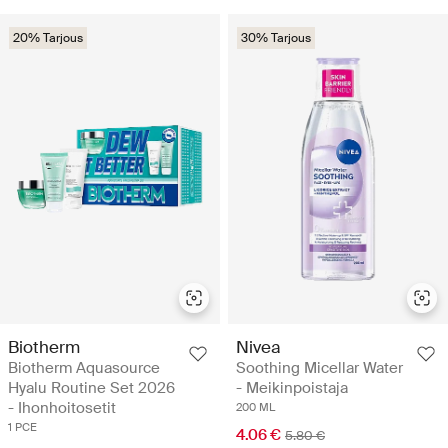
20% Tarjous
30% Tarjous
Biotherm
Nivea
Biotherm Aquasource
Soothing Micellar Water
Hyalu Routine Set 2026
- Meikinpoistaja
- Ihonhoitosetit
200 ML
1 PCE
4.06 €
5.80 €