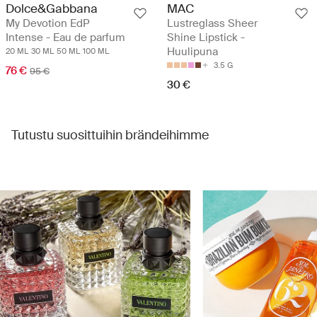
Dolce&Gabbana
MAC
My Devotion EdP
Lustreglass Sheer
Intense - Eau de parfum
Shine Lipstick -
Huulipuna
20 ML
30 ML
50 ML
100 ML
3.5 G
76 €
95 €
30 €
Tutustu suosittuihin brändeihimme