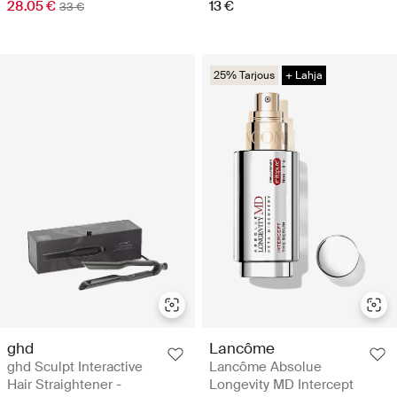
28.05 €
13 €
33 €
25% Tarjous
+ Lahja
ghd
Lancôme
ghd Sculpt Interactive
Lancôme Absolue
Hair Straightener -
Longevity MD Intercept