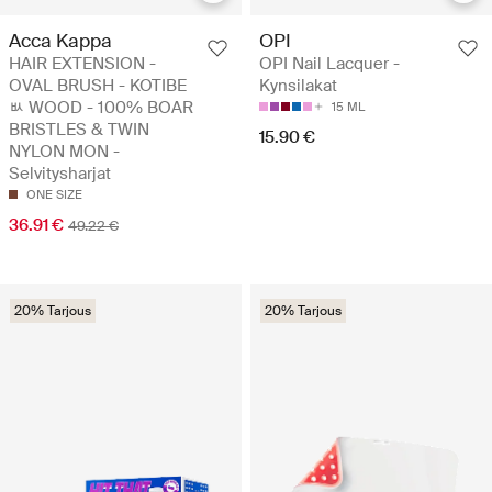
Acca Kappa
OPI
HAIR EXTENSION -
OPI Nail Lacquer -
OVAL BRUSH - KOTIBE
Kynsilakat
ﾴ WOOD - 100% BOAR
15 ML
BRISTLES & TWIN
15.90 €
NYLON MON -
Selvitysharjat
ONE SIZE
36.91 €
49.22 €
20% Tarjous
20% Tarjous