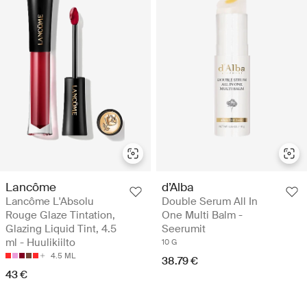
Lancôme
d’Alba
Lancôme L'Absolu
Double Serum All In
Rouge Glaze Tintation,
One Multi Balm -
Glazing Liquid Tint, 4.5
Seerumit
ml - Huulikiilto
10 G
4.5 ML
38.79 €
43 €