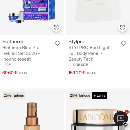
Biotherm
Stylpro
Biotherm Blue Pro
STYLPRO Red Light
Retinol Set 2026 -
Full Body Panel -
Ihonhoitosetit
Beauty Tech
1 PCE
ONE SIZE
69.60 €
159.20 €
87 €
199 €
25% Tarjous
25% Tarjous
+ Lahja
1
−