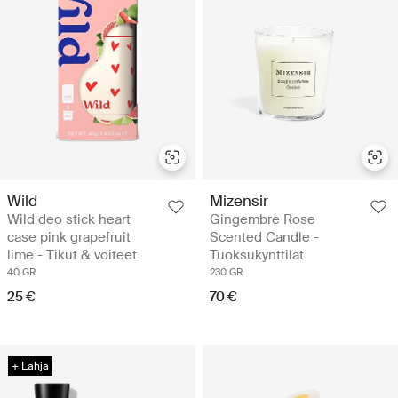
Wild
Mizensir
Wild deo stick heart
Gingembre Rose
case pink grapefruit
Scented Candle -
lime - Tikut & voiteet
Tuoksukynttilät
40 GR
230 GR
25 €
70 €
+ Lahja