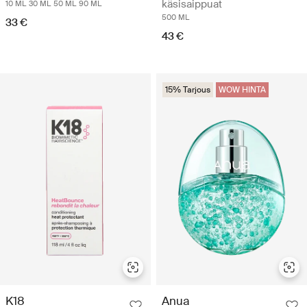
käsisaippuat
10 ML
30 ML
50 ML
90 ML
500 ML
33 €
43 €
15% Tarjous
WOW HINTA
K18
Anua