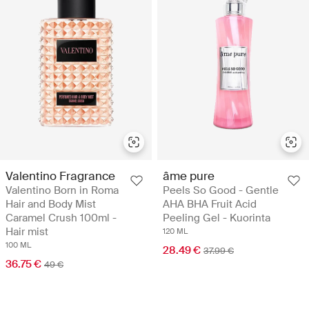
Valentino Fragrance
âme pure
Valentino Born in Roma
Peels So Good - Gentle
Hair and Body Mist
AHA BHA Fruit Acid
Caramel Crush 100ml -
Peeling Gel - Kuorinta
Hair mist
120 ML
100 ML
28.49 €
37.99 €
36.75 €
49 €