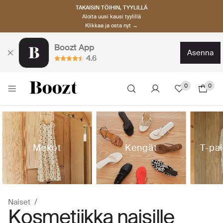
TAKAISIN TÖIHIN, TYYLILLÄ
Aloita uusi kausi tyylillä
Klikkaa ja osta nyt →
Boozt App
asenna
4.6
0
0
Mekot
Kengät
T-pai
Naiset
Kosmetiikka naisille