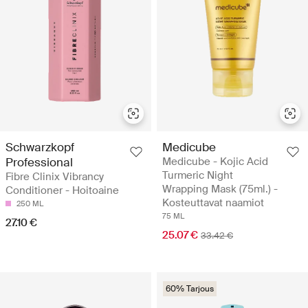
Schwarzkopf
Medicube
Professional
Medicube - Kojic Acid
Turmeric Night
Fibre Clinix Vibrancy
Wrapping Mask (75ml.) -
Conditioner - Hoitoaine
Kosteuttavat naamiot
250 ML
75 ML
27.10 €
25.07 €
33.42 €
60% Tarjous