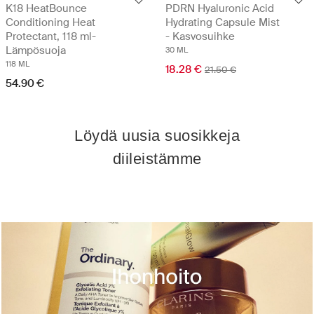
K18 HeatBounce
PDRN Hyaluronic Acid
Conditioning Heat
Hydrating Capsule Mist
Protectant, 118 ml-
- Kasvosuihke
Lämpösuoja
30 ML
118 ML
18.28 €
21.50 €
54.90 €
Löydä uusia suosikkeja
diileistämme