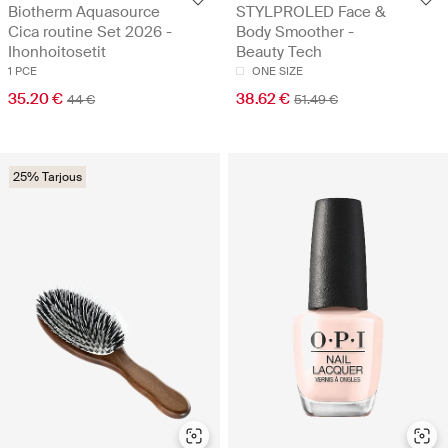
Biotherm Aquasource
STYLPROLED Face &
Cica routine Set 2026 -
Body Smoother -
Ihonhoitosetit
Beauty Tech
1 PCE
ONE SIZE
35.20 €
38.62 €
44 €
51.49 €
25% Tarjous