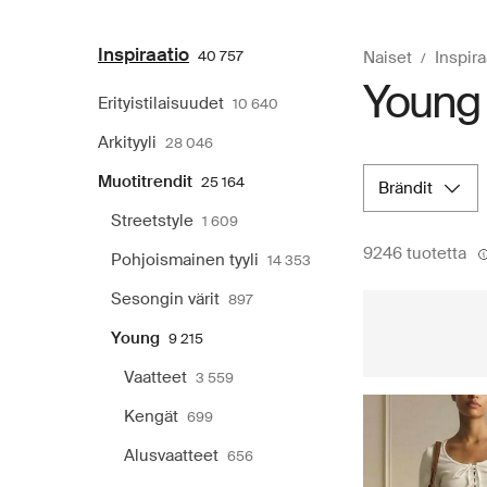
Inspiraatio
40 757
Naiset
Inspira
Young
Erityistilaisuudet
10 640
Arkityyli
28 046
Muotitrendit
25 164
brändit
Streetstyle
1 609
9246 tuotetta
Pohjoismainen tyyli
14 353
Sesongin värit
897
Young
9 215
Vaatteet
3 559
Kengät
699
Alusvaatteet
656