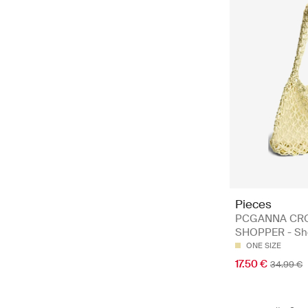
Pieces
PCGANNA CR
SHOPPER - Sh
ONE SIZE
17.50 €
34.99 €