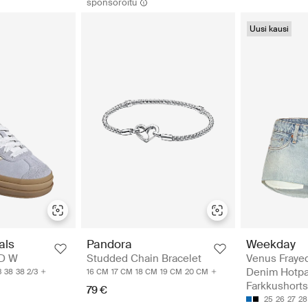
sponsoroitu
Uusi kausi
Weekday
als
Pandora
Venus Fraye
D W
Studded Chain Bracelet
Denim Hotpa
3
38
38 2/3
16 CM
17 CM
18 CM
19 CM
20 CM
Farkkushorts
79 €
25
26
27
28