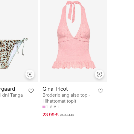
rgaard
Gina Tricot
ikini Tanga
Broderie anglaise top -
Hihattomat topit
S
M
L
23.99 €
29.99 €