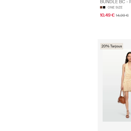
BUNDLE BC - Pi
ONE SIZE
10.49 €
14.99 €
20% Tarjous