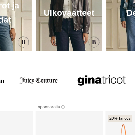
ot ja
Ulkovaatteet
D
dat
sponsoroitu
20% Tarjous