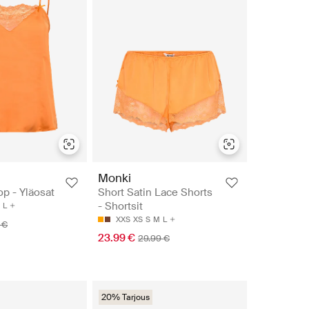
Monki
op - Yläosat
Short Satin Lace Shorts
- Shortsit
L
XXS
XS
S
M
L
 €
23.99 €
29.99 €
20% Tarjous