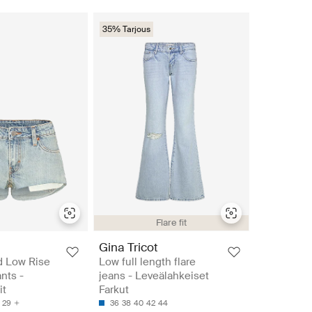
35% Tarjous
Flare fit
Gina Tricot
d Low Rise
Low full length flare
nts -
jeans - Leveälahkeiset
it
Farkut
29
36
38
40
42
44