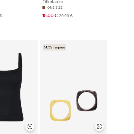
Olkalaukut
ONE SIZE
15.00 €
 €
29.99 €
50% Tarjous