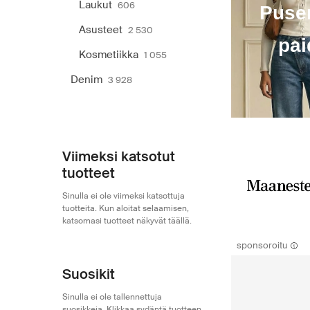
Laukut
606
Puser
Asusteet
2 530
pai
Kosmetiikka
1 055
Denim
3 928
Viimeksi katsotut
tuotteet
Sinulla ei ole viimeksi katsottuja
tuotteita. Kun aloitat selaamisen,
katsomasi tuotteet näkyvät täällä.
sponsoroitu
Suosikit
Sinulla ei ole tallennettuja
suosikkeja. Klikkaa sydäntä tuotteen