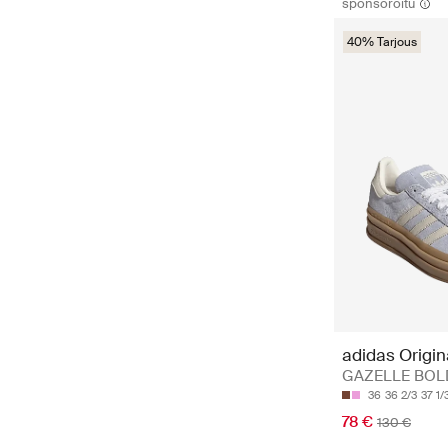
sponsoroitu
40% Tarjous
adidas Origin
GAZELLE BOL
36
36 2/3
37 1/
78 €
130 €