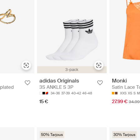
3-pack
Monki
adidas Originals
Satin Lace T
-plated
3S ANKLE S 3P
XXS
XS
S
M
34-36
37-39
40-42
46-48
27.99 €
15 €
34.99
50% Tarjous
30% Tarjous