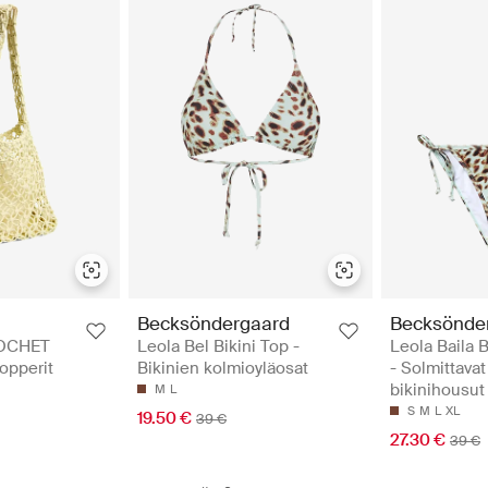
Becksöndergaard
Becksönde
OCHET
Leola Bel Bikini Top -
Leola Baila B
opperit
Bikinien kolmioyläosat
- Solmittavat
bikinihousut
M
L
S
M
L
XL
19.50 €
39 €
27.30 €
39 €