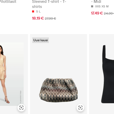
lottilasit
Sleeved T-shirt - T-
- Midi
shirts
XXS
XS
M
S
L
17.49 €
24.99
18.19 €
27.99 €
Uusi kausi