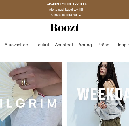
TAKAISIN TÖIHIN, TYYLILLÄ
Aloita uusi kausi tyylillä
Klikkaa ja osta nyt →
Alusvaatteet
Laukut
Asusteet
Young
Brändit
Inspi