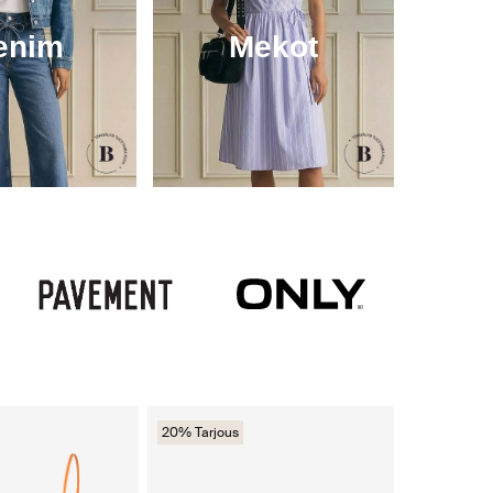
enim
Mekot
20% Tarjous