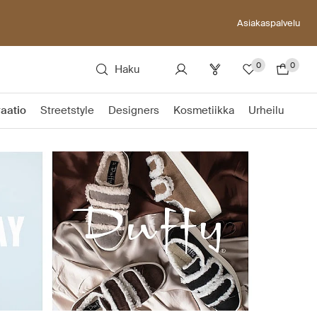
Asiakaspalvelu
0
0
Haku
raatio
Streetstyle
Designers
Kosmetiikka
Urheilu