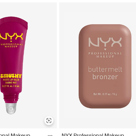
ional Makeup
NYX Professional Makeup