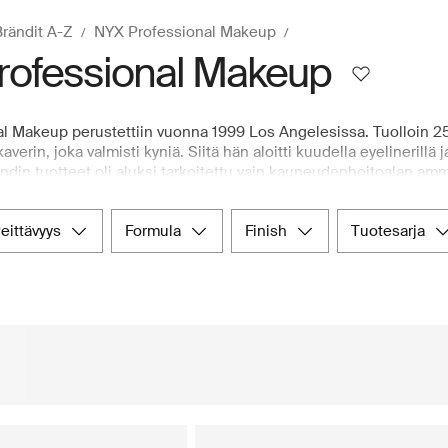
Brändit A-Z
NYX Professional Makeup
rofessional Makeup
l Makeup perustettiin vuonna 1999 Los Angelesissa. Tuolloin 25
averin, joka valmisti kyniä. Siitä hän aloitti kuudella eyelinerillä 
ndin tuotteet oli aluksi tarkoitettu vain kauneudenhoitoalan amma
e. Nykyään NYX Professional Makeup erottuu edukseen laajalla va
idetta, pitkäkestoisia kulmaliimoja sekä erilaisilla pohjustus- ja m
peittävyys
formula
finish
tuotesarja
aajaan NYX Professional Makeup-valikoimaan osoitteessa Boozt.c
n räätälöityjä tuotteita ja saumattoman ostokokemuksen, mikä te
essional Makeup:n korkeapigmenttisellä ja suorituskykyisellä ko