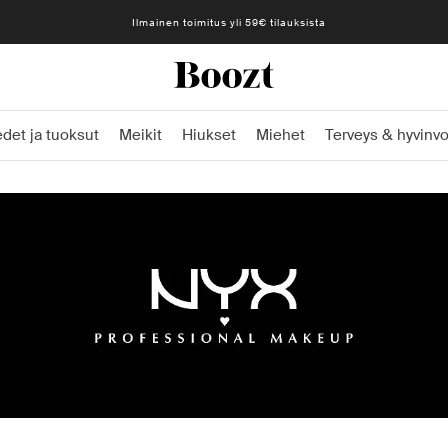
Ilmainen toimitus yli 59€ tilauksista
det ja tuoksut
Meikit
Hiukset
Miehet
Terveys & hyvinvo