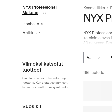
NYX Professional
Kosmetiikka
Makeup
166
NYX P
Ihonhoito
9
Meikit
NYX Professiona
157
kotoisin olevan k
30 päivässä. Brä
massamarkkinoill
myydyintä huulivo
väri
Voit tutustua l
laajan valikoima
Viimeksi katsotut
itseäsi NYX Prof
tuotteet
166 tuotetta
Sinulla ei ole viimeksi katsottuja
tuotteita. Kun aloitat selaamisen,
katsomasi tuotteet näkyvät täällä.
Suosikit