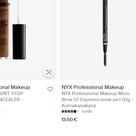
ional Makeup
NYX Professional Makeup
ON'T STOP
NYX Professional Makeup Micro
CEALER -
Brow 07 Espresso brow pen 0,1g -
Kulmakarvakynä
G
10.43G
13.50 €