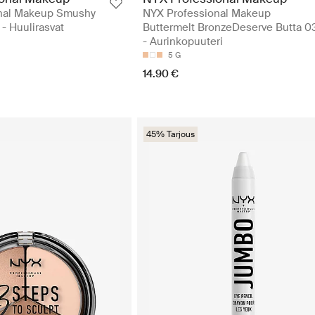
nal Makeup Smushy
NYX Professional Makeup
- Huulirasvat
Buttermelt BronzeDeserve Butta 0
- Aurinkopuuteri
5 G
14.90 €
45% Tarjous