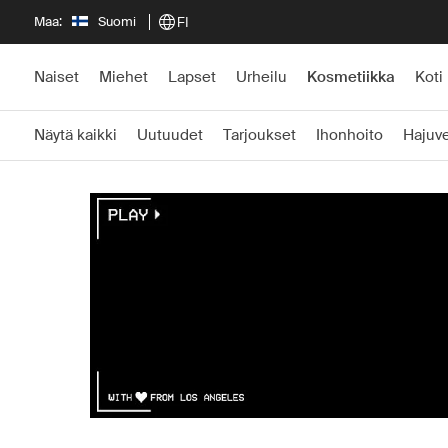
Maa:
Suomi
FI
Naiset
Miehet
Lapset
Urheilu
Kosmetiikka
Koti
Näytä kaikki
Uutuudet
Tarjoukset
Ihonhoito
Hajuve