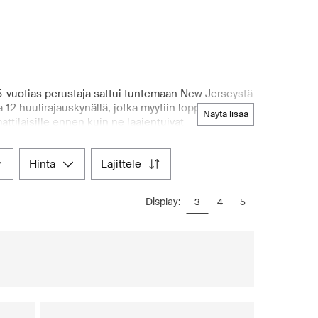
-vuotias perustaja sattui tuntemaan New Jerseystä
ja 12 huulirajauskynällä, jotka myytiin loppuun alle
näytä lisää
ttilaisille ennen kuin ne laajentuivat
likoimalla kauniisti pakattuja tuotteita, kuten
eikkivoiteilla, jotka sopivat kaikille ihotyypeille.
hinta
lajittele
om. Tämä pohjoismainen verkkotavaratalo tarjoaa
kee siitä parhaan alustan, kun haluat hemmotella
smetiikalla.
Display:
3
4
5