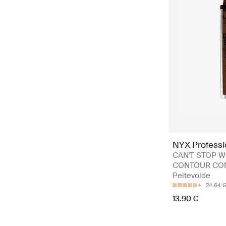
NYX Profess
CAN'T STOP W
CONTOUR CON
Peitevoide
24.64 
13.90 €