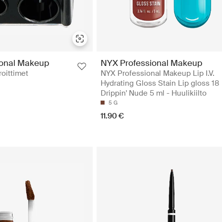
ional Makeup
NYX Professional Makeup
roittimet
NYX Professional Makeup Lip I.V.
Hydrating Gloss Stain Lip gloss 18
Drippin' Nude 5 ml - Huulikiilto
5 G
11.90 €