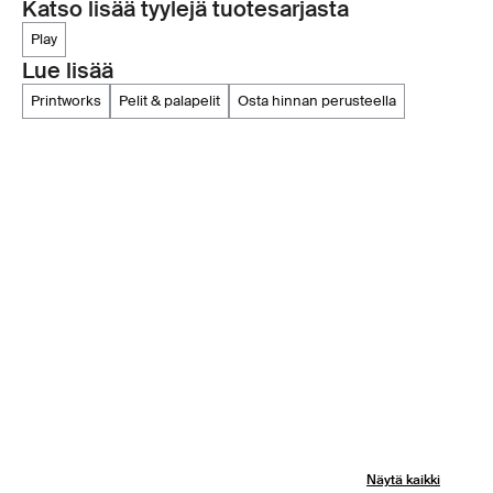
Katso lisää tyylejä tuotesarjasta
play
Lue lisää
printworks
pelit & palapelit
osta hinnan perusteella
Näytä kaikki