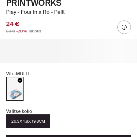
PRINTWORKS
Play - Four in a Ro - Pelit
24 €
30 €
-20%
Tarjous
Väri:
MULTI
Valitse koko
26.3X 1.8X 19.8CM