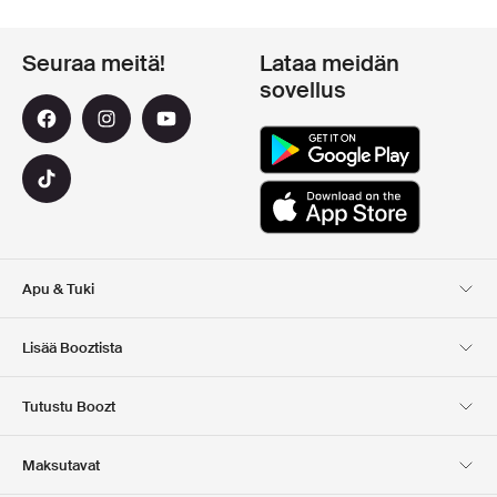
Seuraa meitä!
Lataa meidän
sovellus
Apu & Tuki
Asiakaspalvelu
Toimitus
Lisää Booztista
Palautukset
Maksu
Tietoa Meista
Virallinen alennuskoodi
Tutustu Boozt
Lahjakortit
Sovelluksemme
Urat
Yrityksen tiedot
Club Boozt
Maksutavat
Investor relations
Vastuullisuus