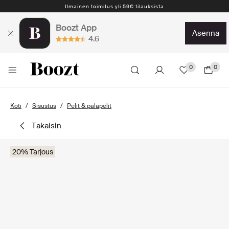
Ilmainen toimitus yli 59€ tilauksista
Boozt App
asenna
4.6
0
0
Koti
Sisustus
Pelit & palapelit
takaisin
20% Tarjous