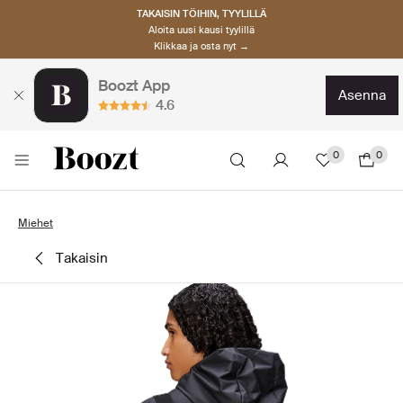
TAKAISIN TÖIHIN, TYYLILLÄ
Aloita uusi kausi tyylillä
Klikkaa ja osta nyt →
Boozt App
asenna
4.6
0
0
Miehet
takaisin