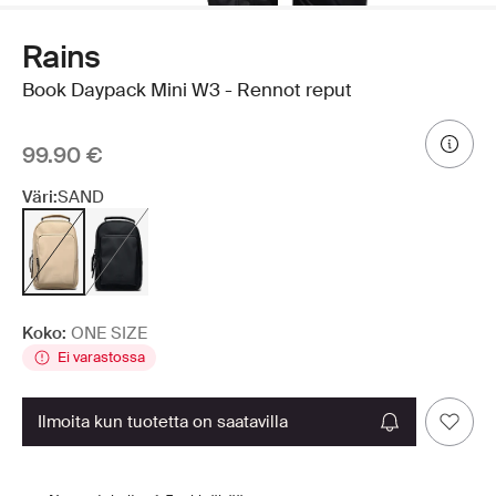
Rains
Book Daypack Mini W3 - Rennot reput
99.90 €
Väri:
SAND
Koko:
ONE SIZE
Ei varastossa
ilmoita kun tuotetta on saatavilla