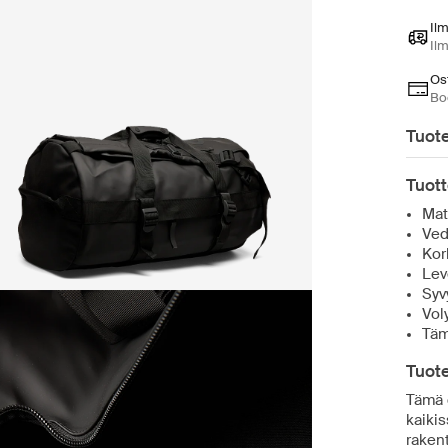
Il
Il
Ost
Bo
Tuote
Tuott
Mat
Ved
Kor
Lev
Syv
Vol
Täm
Tuote
Tämä 
kaikis
raken