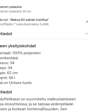
mainen palautus
mainen palautus 30 pv
a nyt - Maksa 60 päivän kuluttua*
oztPaylla | *Laskutusmaksu 3,49€.
tiedot
een yksityiskohdat
eriaali: 100% polyesteri
enkestävä
keus: 34
eys: 34
yys: 62 cm
yymi: 56 l
ä on Unisex-tuote
tiedot
duffelikassi on suunniteltu matkustamiseen
sa olosuhteissa, ja se tarjoaa vedenpitävän
teen ja korkean toiminnallisuuden. Sen