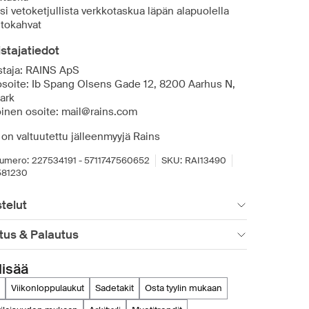
si vetoketjullista verkkotaskua läpän alapuolella
tokahvat
stajatiedot
staja: RAINS ApS
osoite: Ib Spang Olsens Gade 12, 8200 Aarhus N,
ark
inen osoite: mail@rains.com
 on valtuutettu jälleenmyyjä Rains
umero:
227534191 - 5711747560652
SKU:
RAI13490
581230
telut
tus & Palautus
lisää
viikonloppulaukut
sadetakit
osta tyylin mukaan