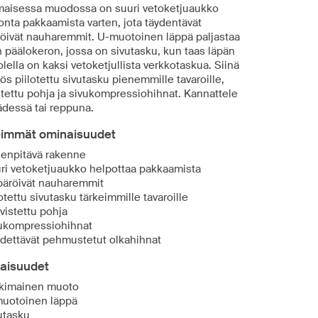
maisessa muodossa on suuri vetoketjuaukko
onta pakkaamista varten, jota täydentävät
öivät nauharemmit. U-muotoinen läppä paljastaa
n päälokeron, jossa on sivutasku, kun taas läpän
lella on kaksi vetoketjullista verkkotaskua. Siinä
s piilotettu sivutasku pienemmille tavaroille,
stettu pohja ja sivukompressiohihnat. Kannattele
ädessä tai reppuna.
eimmät ominaisuudet
enpitävä rakenne
ri vetoketjuaukko helpottaa pakkaamista
äröivät nauharemmit
lotettu sivutasku tärkeimmille tavaroille
vistettu pohja
ukompressiohihnat
dettävät pehmustetut olkahihnat
aisuudet
kimainen muoto
uotoinen läppä
utasku