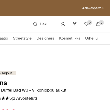
Asiakaspalvelu
0
0
Haku
aatio
Streetstyle
Designers
Kosmetiikka
Urheilu
 Tarjous
ns
 Duffel Bag W3 - Viikonloppulaukut
5
(2 Arvostelut)