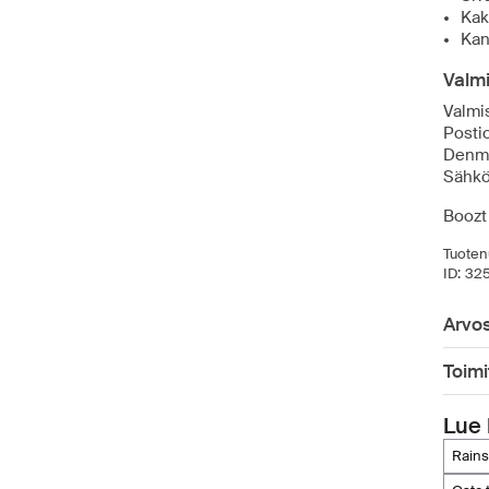
Kak
Kan
Valmi
Valmi
Posti
Denm
Sähkö
Boozt
Tuoten
ID:
32
Arvos
Toimi
Lue 
rains