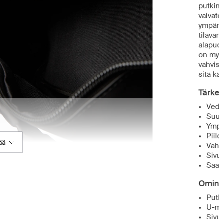
putki
vaivat
ympär
tilava
alapuo
on myö
vahvi
sitä k
Tärk
Ved
Suu
Ymp
Pii
ää
Vah
Siv
Sää
Omin
Put
U-m
Siv