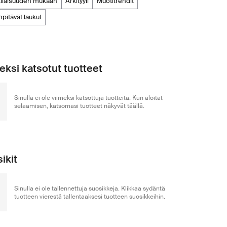
 tilaisuuden mukaan
arkityyli
muotitrendit
npitävät laukut
eksi katsotut tuotteet
Sinulla ei ole viimeksi katsottuja tuotteita. Kun aloitat
selaamisen, katsomasi tuotteet näkyvät täällä.
ikit
Sinulla ei ole tallennettuja suosikkeja. Klikkaa sydäntä
tuotteen vierestä tallentaaksesi tuotteen suosikkeihin.