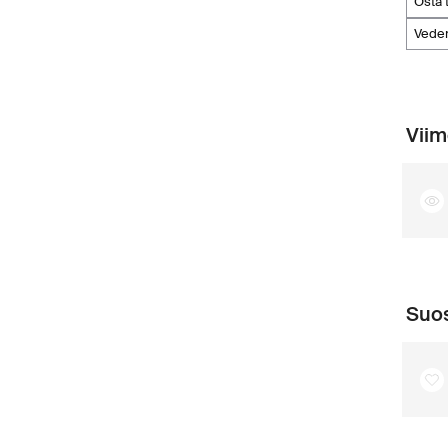
osta
vede
Viim
Suos