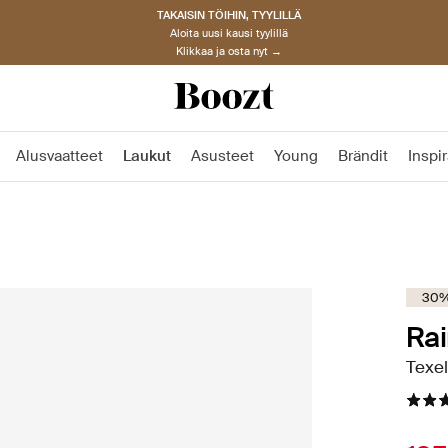
TAKAISIN TÖIHIN, TYYLILLÄ
Aloita uusi kausi tyylillä
Klikkaa ja osta nyt →
Alusvaatteet
Laukut
Asusteet
Young
Brändit
Inspir
30%
Rai
Texel