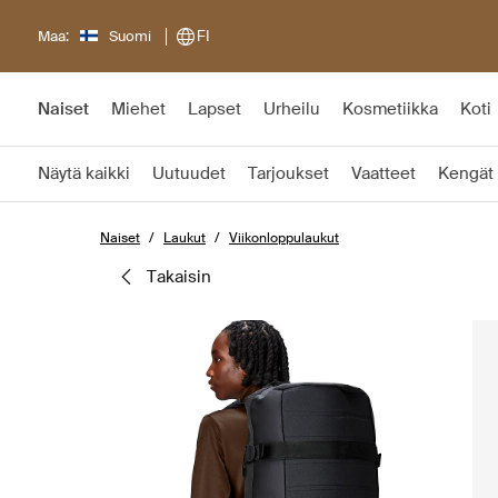
Maa:
Suomi
FI
Naiset
Miehet
Lapset
Urheilu
Kosmetiikka
Koti
Näytä kaikki
Uutuudet
Tarjoukset
Vaatteet
Kengät
Naiset
Laukut
Viikonloppulaukut
takaisin