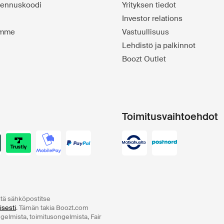
alennuskoodi
Yrityksen tiedot
Investor relations
emme
Vastuullisuus
Lehdistö ja palkinnot
Boozt Outlet
Toimitusvaihtoehdot
ltä sähköpostitse
isesti
. Tämän takia Boozt.com
ngelmista, toimitusongelmista, Fair