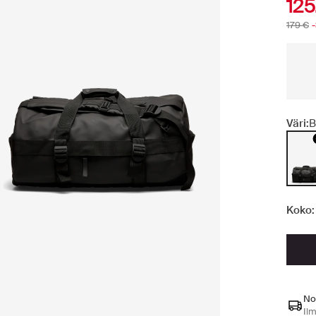
125
179 €
Väri:
B
Koko:
No
Ilm