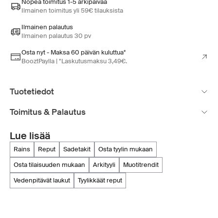
Nopea toimitus 1-5 arkipäivää
Ilmainen toimitus yli 59€ tilauksista
Ilmainen palautus
Ilmainen palautus 30 pv
Osta nyt - Maksa 60 päivän kuluttua*
BooztPaylla | *Laskutusmaksu 3,49€.
Tuotetiedot
Toimitus & Palautus
Lue lisää
rains
reput
sadetakit
osta tyylin mukaan
osta tilaisuuden mukaan
arkityyli
muotitrendit
vedenpitävät laukut
tyylikkäät reput