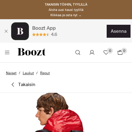
TAKAISIN TÖIHIN, TYYLILLÄ
Aloita uusi kausi tyylillä
Klikkaa ja osta nyt →
Boozt App
asenna
4.6
0
0
Naiset
Laukut
Reput
takaisin