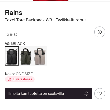
Rains
Texel Tote Backpack W3 - Tyylikkäät reput
139 €
Väri:
BLACK
Koko:
ONE SIZE
Ei varastossa
ilmoita kun tuotetta on saatavilla