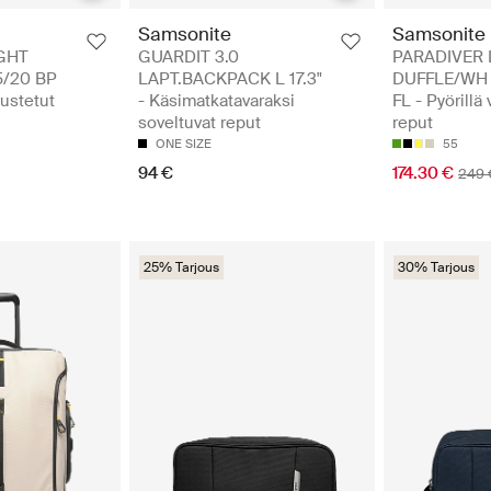
Samsonite
Samsonite
GHT
GUARDIT 3.0
PARADIVER 
/20 BP
LAPT.BACKPACK L 17.3"
DUFFLE/WH 
rustetut
- Käsimatkatavaraksi
FL - Pyörillä
soveltuvat reput
reput
ONE SIZE
55
94 €
174.30 €
249 
25% Tarjous
30% Tarjous