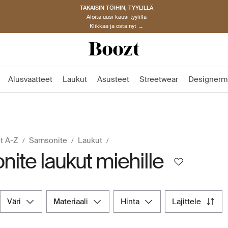
TAKAISIN TÖIHIN, TYYLILLÄ
Aloita uusi kausi tyylillä
Klikkaa ja osta nyt →
Alusvaatteet
Laukut
Asusteet
Streetwear
Designerm
t A-Z
Samsonite
Laukut
ite laukut miehille
väri
materiaali
hinta
lajittele