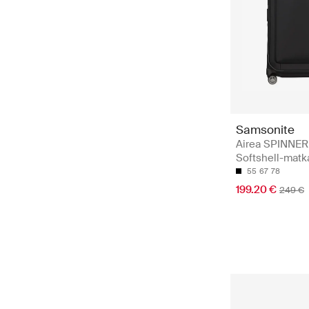
Samsonite
Airea SPINNER
Softshell-matk
55
67
78
199.20 €
249 €