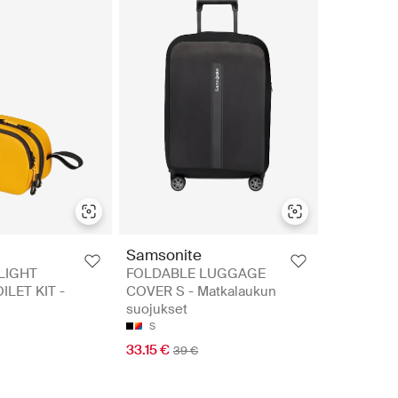
Samsonite
LIGHT
FOLDABLE LUGGAGE
LET KIT -
COVER S - Matkalaukun
suojukset
S
33.15 €
39 €