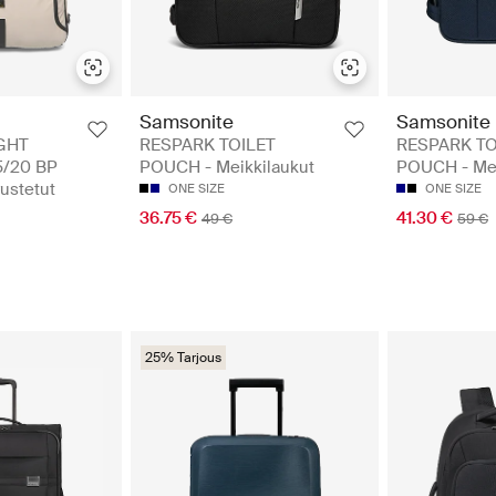
Samsonite
Samsonite
GHT
RESPARK TOILET
RESPARK TO
/20 BP
POUCH - Meikkilaukut
POUCH - Mei
rustetut
ONE SIZE
ONE SIZE
36.75 €
41.30 €
49 €
59 €
25% Tarjous