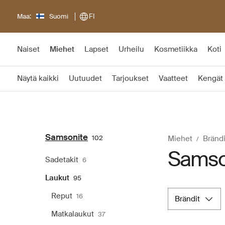
Maa:
Suomi
FI
Naiset
Miehet
Lapset
Urheilu
Kosmetiikka
Koti
Näytä kaikki
Uutuudet
Tarjoukset
Vaatteet
Kengät
Samsonite
102
Miehet
Brändi
Samson
Sadetakit
6
Laukut
95
Reput
16
brändit
Matkalaukut
37