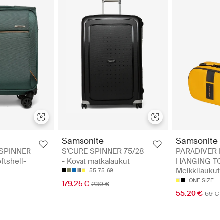
Samsonite
Samsonite
 SPINNER
S'CURE SPINNER 75/28
PARADIVER 
ftshell-
- Kovat matkalaukut
HANGING TOI
Meikkilaukut
55
75
69
ONE SIZE
179.25 €
239 €
55.20 €
69 €