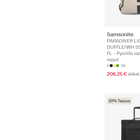
Samsonite
PARADIVER LI
DUFFLE/WH 55
FL - Pyörillä va
reput
55
206.25 €
275 €
20% Tarjous