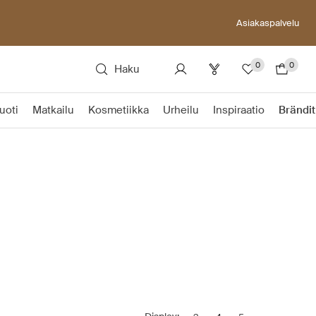
Asiakaspalvelu
0
0
Haku
uoti
Matkailu
Kosmetiikka
Urheilu
Inspiraatio
Brändit