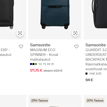
Samsonite
Samsonite
 EXP -
MAGNUM ECO
GUARDIT 3.
alaukut
SPINNER - Kovat
UNDERSEAT
matkalaukut
BACKPACK M
Käsimatkatav
55
75
69
81
soveltuvat r
171.75 €
alkaen 229 €
ONE SIZE
94 €
25% Tarjous
20% Tarjous