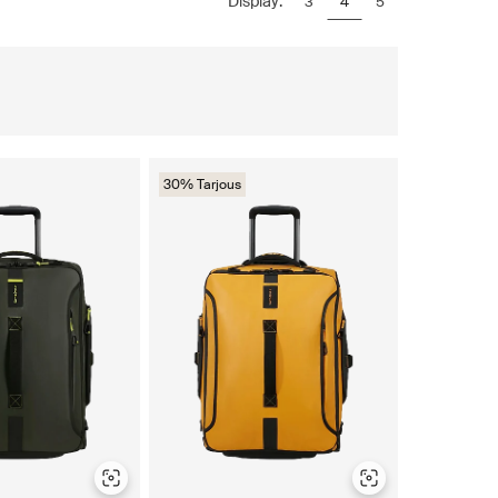
Display:
3
4
5
30% Tarjous