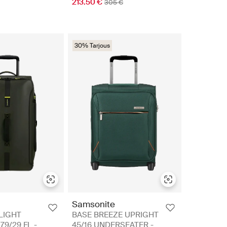
213.50 €
305 €
30% Tarjous
Samsonite
LIGHT
BASE BREEZE UPRIGHT
9/29 FL -
45/16 UNDERSEATER -