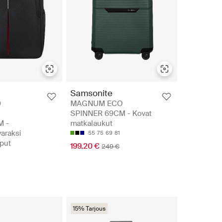
Samsonite
0
MAGNUM ECO
SPINNER 69CM - Kovat
 -
matkalaukut
araksi
55
75
69
81
eput
199.20 €
249 €
15% Tarjous