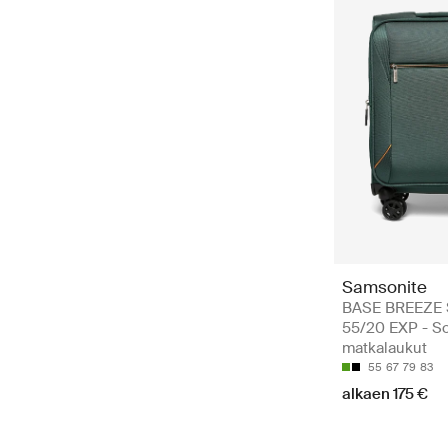
Samsonite
BASE BREEZE
55/20 EXP - So
matkalaukut
55
67
79
83
alkaen 175 €