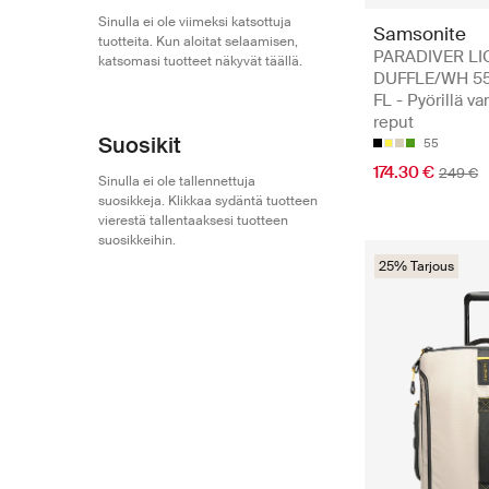
Sinulla ei ole viimeksi katsottuja
Samsonite
tuotteita. Kun aloitat selaamisen,
PARADIVER LI
katsomasi tuotteet näkyvät täällä.
DUFFLE/WH 55
FL - Pyörillä va
reput
Suosikit
55
174.30 €
249 €
Sinulla ei ole tallennettuja
suosikkeja. Klikkaa sydäntä tuotteen
vierestä tallentaaksesi tuotteen
suosikkeihin.
25% Tarjous