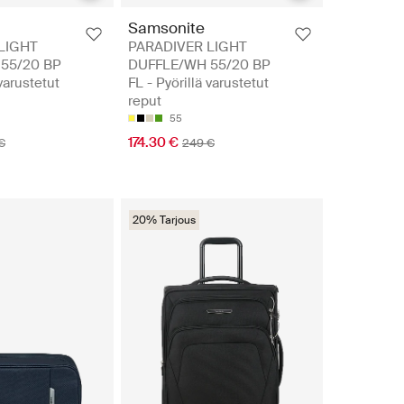
Samsonite
LIGHT
PARADIVER LIGHT
55/20 BP
DUFFLE/WH 55/20 BP
 varustetut
FL - Pyörillä varustetut
reput
55
174.30 €
€
249 €
20% Tarjous