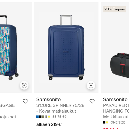
20% Tarjous
Samsonite
Samsonite
UGGAGE
S'CURE SPINNER 75/28
PARADIVER 
- Kovat matkalaukut
HANGING TOI
uojukset
Meikkilaukut
55
75
69
ONE SIZE
alkaen 219 €