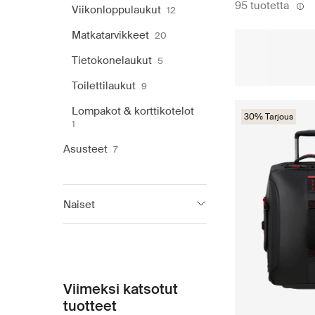
95 tuotetta
Viikonloppulaukut
12
Matkatarvikkeet
20
Tietokonelaukut
5
Toilettilaukut
9
Lompakot & korttikotelot
30% Tarjous
1
Asusteet
7
Naiset
Samsonite
102
Viimeksi katsotut
tuotteet