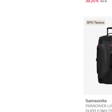
39.20 €
49 €
30% Tarjous
Samsonite
PARADIVER LI
DUFFLE/WH 79/