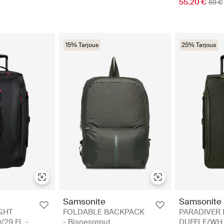
55.20 €
69 €
15% Tarjous
25% Tarjous
Samsonite
Samsonite
GHT
FOLDABLE BACKPACK
PARADIVER 
29 FL -
- Bisnesreput
DUFFLE/WH 7