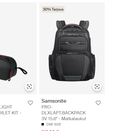
30% Tarjous
Samsonite
LIGHT
PRO-
LET KIT -
DLXLAPT.BACKPACK
3V 15.6'' - Matkalaukut
ONE SIZE