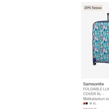
20% Tarjous
Samsonite
FOLDABLE L
COVER XL -
Matkalaukun s
M
XL