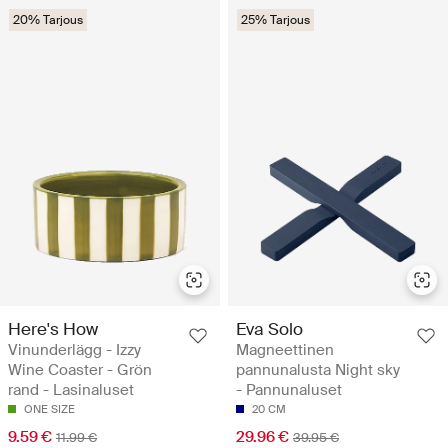
20% Tarjous
25% Tarjous
Here's How
Eva Solo
Vinunderlägg - Izzy
Magneettinen
Wine Coaster - Grön
pannunalusta Night sky
rand - Lasinaluset
- Pannunaluset
ONE SIZE
20 CM
9.59 €
29.96 €
11.99 €
39.95 €