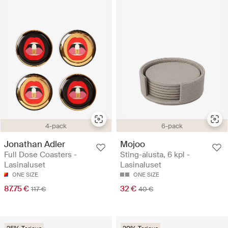
4-pack
6-pack
Jonathan Adler
Mojoo
Full Dose Coasters -
Sting-alusta, 6 kpl -
Lasinaluset
Lasinaluset
ONE SIZE
ONE SIZE
87.75 €
32 €
117 €
40 €