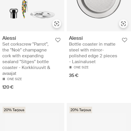
Alessi
Alessi
Set corkscrew "Parrot”,
Bottle coaster in matte
the "Noè" champagne
steel with mirror-
cork with expanding
polished edge 2 pieces
sealand "Sitges" bottle
- Lasinaluset
coaster - Korkkiruuvit &
ONE SIZE
avaajat
35 €
ONE SIZE
120 €
20% Tarjous
20% Tarjous