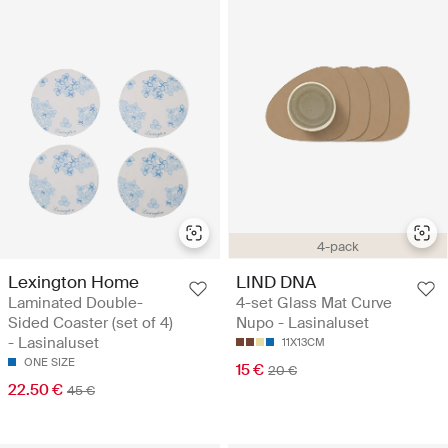
4-pack
Lexington Home
LIND DNA
Laminated Double-
4-set Glass Mat Curve
Sided Coaster (set of 4)
Nupo - Lasinaluset
- Lasinaluset
11X13CM
ONE SIZE
15 €
20 €
22.50 €
45 €