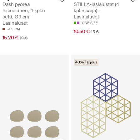
Dash pyöreä
STILLA-lasialustat (4
lasinalunen, 4 kpl:n
kpl:n sarja) -
setti, Ø9 cm -
Lasinaluset
Lasinaluset
ONE SIZE
Ø 9 CM
10.50 €
15 €
15.20 €
19 €
40% Tarjous