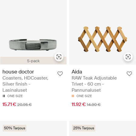
5-pack
house doctor
Aida
Coasters, HDCoaster,
RAW Teak Adjustable
Silver finish -
Trivet - 60 cm -
Lasinaluset
Pannunaluset
ONE SIZE
ONE SIZE
15.71 €
11.92 €
20.95 €
14.90 €
50% Tarjous
25% Tarjous