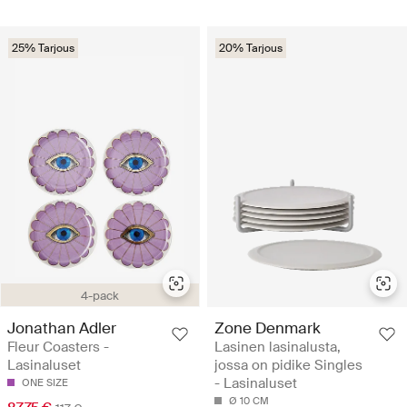
25% Tarjous
20% Tarjous
4-pack
Jonathan Adler
Zone Denmark
Fleur Coasters -
Lasinen lasinalusta,
Lasinaluset
jossa on pidike Singles
- Lasinaluset
ONE SIZE
Ø 10 CM