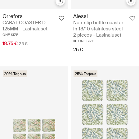
Orrefors
Alessi
CARAT COASTER D
Non-slip bottle coaster
125MM - Lasinaluset
in 18/10 stainless steel
2 pieces - Lasinaluset
ONE SIZE
ONE SIZE
18.75 €
25 €
25 €
20% Tarjous
25% Tarjous