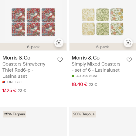
6-pack
6-pack
Morris & Co
Morris & Co
Coasters Strawberry
Simply Mixed Coasters
Thief Red6-p -
- set of 6 - Lasinaluset
Lasinaluset
40.1X29.8CM
ONE SIZE
18.40 €
23 €
17.25 €
23 €
25% Tarjous
20% Tarjous