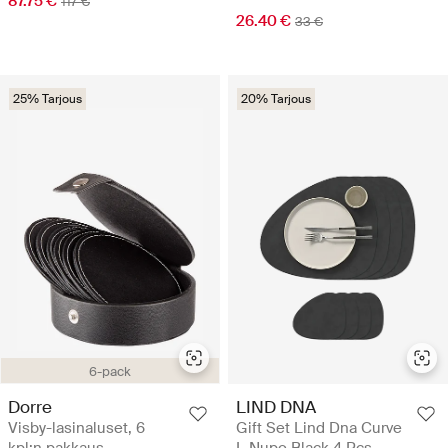
87.75 €
117 €
26.40 €
33 €
25% Tarjous
20% Tarjous
6-pack
Dorre
LIND DNA
Visby-lasinaluset, 6
Gift Set Lind Dna Curve