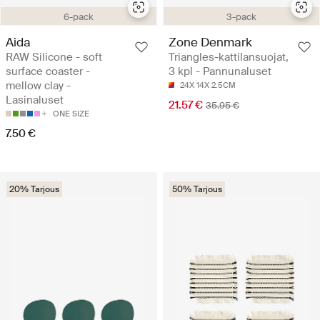
6-pack
3-pack
Aida
Zone Denmark
RAW Silicone - soft
Triangles-kattilansuojat,
surface coaster -
3 kpl - Pannunaluset
mellow clay -
24X 14X 2.5CM
Lasinaluset
21.57 €
35.95 €
ONE SIZE
7.50 €
20% Tarjous
50% Tarjous