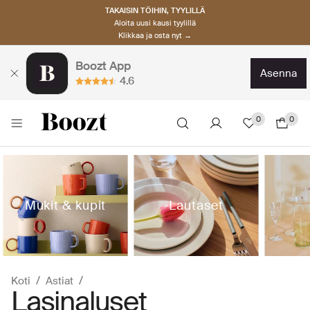
TAKAISIN TÖIHIN, TYYLILLÄ
Aloita uusi kausi tyylillä
Klikkaa ja osta nyt →
Boozt App
asenna
4.6
0
0
Mukit & kupit
Lautaset
Koti
Astiat
Lasinaluset