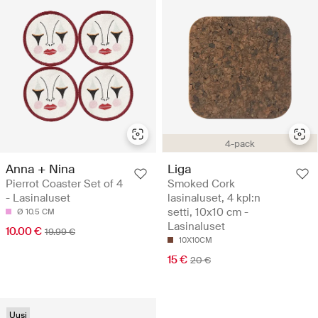
4-pack
Anna + Nina
Liga
Pierrot Coaster Set of 4
Smoked Cork
- Lasinaluset
lasinaluset, 4 kpl:n
setti, 10x10 cm -
Ø 10.5 CM
Lasinaluset
10.00 €
19.99 €
10X10CM
15 €
20 €
Uusi