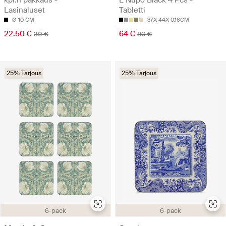
kpl:n pakkaus -
L Nupo Black 4 Pcs -
Lasinaluset
Tabletti
Ø 10 CM
37X 44X 0.16CM
22.50 €
64 €
30 €
80 €
25% Tarjous
25% Tarjous
6-pack
6-pack