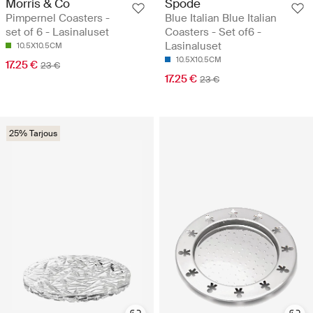
Morris & Co
Spode
Pimpernel Coasters -
Blue Italian Blue Italian
set of 6 - Lasinaluset
Coasters - Set of6 -
Lasinaluset
10.5X10.5CM
10.5X10.5CM
17.25 €
23 €
17.25 €
23 €
25% Tarjous