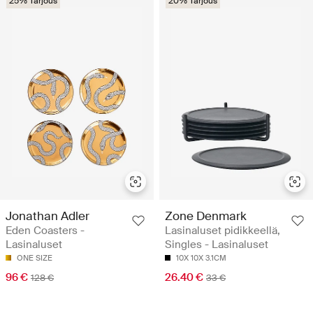
25% Tarjous
20% Tarjous
Jonathan Adler
Zone Denmark
Eden Coasters -
Lasinaluset pidikkeellä,
Lasinaluset
Singles - Lasinaluset
ONE SIZE
10X 10X 3.1CM
96 €
26.40 €
128 €
33 €