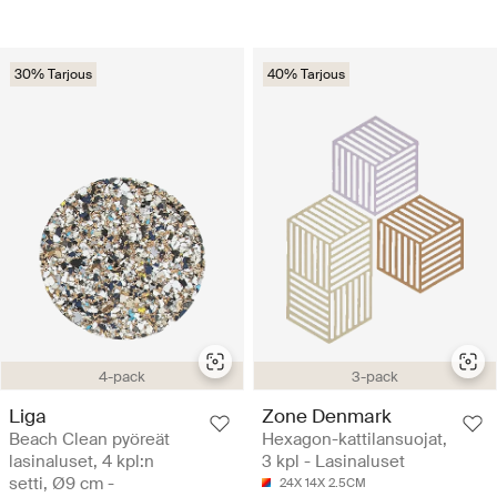
30% Tarjous
40% Tarjous
4-pack
3-pack
Liga
Zone Denmark
Beach Clean pyöreät
Hexagon-kattilansuojat,
lasinaluset, 4 kpl:n
3 kpl - Lasinaluset
setti, Ø9 cm -
24X 14X 2.5CM