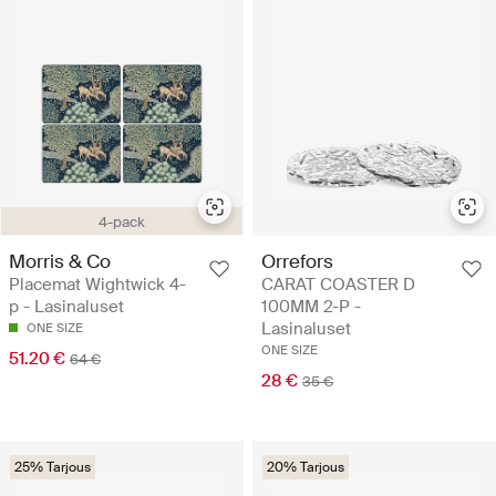
4-pack
Morris & Co
Orrefors
Placemat Wightwick 4-
CARAT COASTER D
p - Lasinaluset
100MM 2-P -
Lasinaluset
ONE SIZE
ONE SIZE
51.20 €
64 €
28 €
35 €
25% Tarjous
20% Tarjous