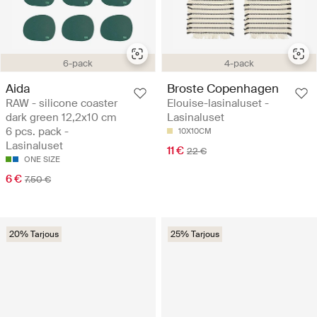
6-pack
4-pack
Aida
Broste Copenhagen
RAW - silicone coaster
Elouise-lasinaluset -
dark green 12,2x10 cm
Lasinaluset
6 pcs. pack -
10X10CM
Lasinaluset
11 €
22 €
ONE SIZE
6 €
7.50 €
20% Tarjous
25% Tarjous