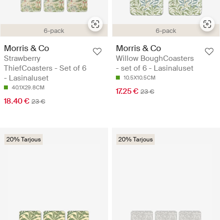
6-pack
6-pack
Morris & Co
Morris & Co
Strawberry
Willow BoughCoasters
ThiefCoasters - Set of 6
- set of 6 - Lasinaluset
- Lasinaluset
10.5X10.5CM
40.1X29.8CM
17.25 €
23 €
18.40 €
23 €
20% Tarjous
20% Tarjous