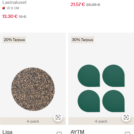
Lasinaluset
21.57 €
35.95 €
Ø 9 CM
13.30 €
19 €
20% Tarjous
30% Tarjous
4-pack
4-pack
Liga
AYTM