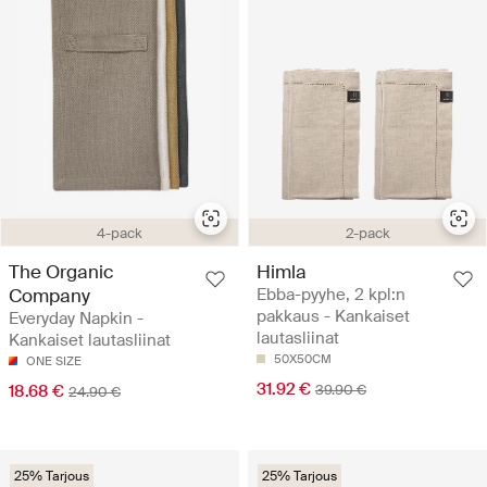
4-pack
2-pack
The Organic
Himla
Company
Ebba-pyyhe, 2 kpl:n
pakkaus - Kankaiset
Everyday Napkin -
lautasliinat
Kankaiset lautasliinat
50X50CM
ONE SIZE
31.92 €
18.68 €
39.90 €
24.90 €
25% Tarjous
25% Tarjous