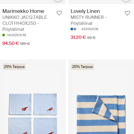
Marimekko Home
Lovely Linen
UNIKKO JACQ.TABLE
MISTY RUNNER -
CLOTH140X250 -
Pöytäliinat
Pöytäliinat
45X150CM
140X250CM
31.20 €
39 €
94.50 €
189 €
25% Tarjous
25% Tarjous