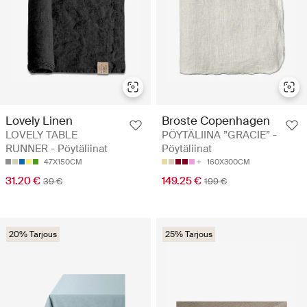
Lovely Linen
Broste Copenhagen
LOVELY TABLE
PÖYTÄLIINA ”GRACIE” -
RUNNER - Pöytäliinat
Pöytäliinat
47X150CM
160X300CM
31.20 €
149.25 €
39 €
199 €
20% Tarjous
25% Tarjous