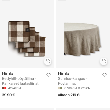
Himla
Himla
Bettyhill-pöytäliina -
Sunrise-kangas -
Kankaiset lautasliinat
Pöytäliinat
42X42CM
Ø 160 CM
Ø 220 CM
39.90 €
alkaen 219 €