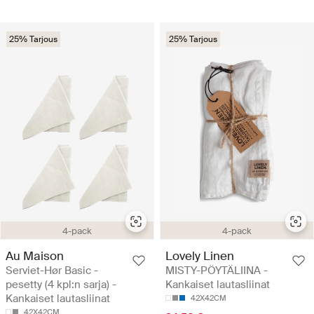
25% Tarjous
25% Tarjous
4-pack
4-pack
Au Maison
Lovely Linen
Serviet-Hør Basic -
MISTY-PÖYTÄLIINA -
pesetty (4 kpl:n sarja) -
Kankaiset lautasliinat
Kankaiset lautasliinat
42X42CM
42X42CM