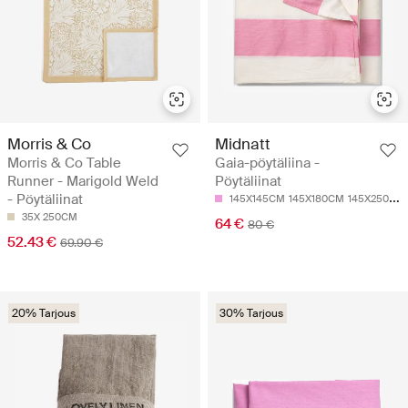
Morris & Co
Midnatt
Morris & Co Table
Gaia-pöytäliina -
Runner - Marigold Weld
Pöytäliinat
- Pöytäliinat
145X145CM
145X180CM
145X250CM
35X 250CM
64 €
80 €
52.43 €
69.90 €
20% Tarjous
30% Tarjous