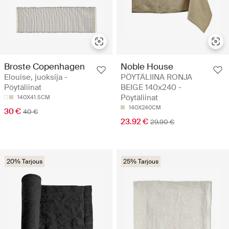
Broste Copenhagen
Noble House
Elouise, juoksija -
PÖYTÄLIINA RONJA
Pöytäliinat
BEIGE 140x240 -
Pöytäliinat
140X41.5CM
140X240CM
30 €
40 €
23.92 €
29.90 €
20% Tarjous
25% Tarjous