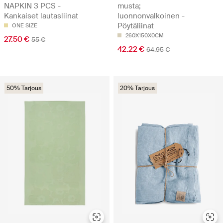
NAPKIN 3 PCS -
musta;
Kankaiset lautasliinat
luonnonvalkoinen -
Pöytäliinat
ONE SIZE
260X150X0CM
27.50 €
55 €
42.22 €
64.95 €
50% Tarjous
20% Tarjous