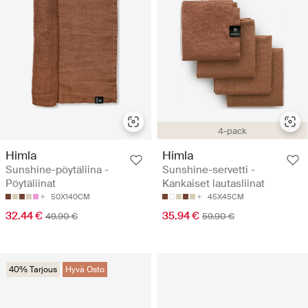
4-pack
Himla
Himla
Sunshine-pöytäliina -
Sunshine-servetti -
Pöytäliinat
Kankaiset lautasliinat
50X140CM
45X45CM
32.44 €
35.94 €
49.90 €
59.90 €
40% Tarjous
Hyvä Osto