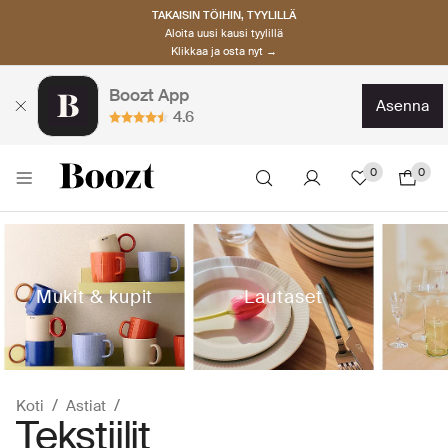
TAKAISIN TÖIHIN, TYYLILLÄ
Aloita uusi kausi tyylillä
Klikkaa ja osta nyt →
Boozt App
asenna
4.6
0
0
Mukit & kupit
Lautaset
Koti
Astiat
Tekstiilit