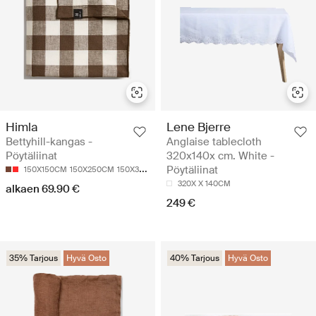
Himla
Lene Bjerre
Bettyhill-kangas -
Anglaise tablecloth
Pöytäliinat
320x140x cm. White -
Pöytäliinat
150X150CM
150X250CM
150X330CM
320X X 140CM
alkaen 69.90 €
249 €
35% Tarjous
Hyvä Osto
40% Tarjous
Hyvä Osto