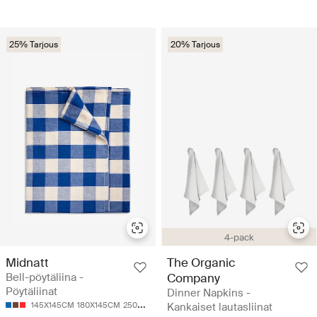
25% Tarjous
20% Tarjous
4-pack
Midnatt
The Organic
Bell-pöytäliina -
Company
Pöytäliinat
Dinner Napkins -
145X145CM
180X145CM
250X145CM
Kankaiset lautasliinat
330X145CM