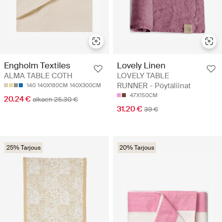
Lovely Linen
Engholm Textiles
LOVELY TABLE
ALMA TABLE COTH
RUNNER - Pöytäliinat
140
140X180CM
140X300CM
47X150CM
20.24 €
alkaen 25.30 €
31.20 €
39 €
25% Tarjous
20% Tarjous