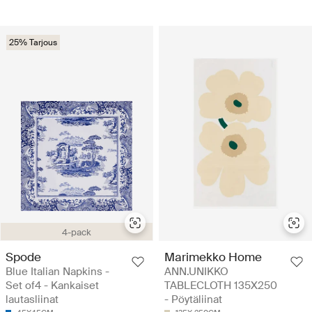
25% Tarjous
4-pack
Spode
Marimekko Home
Blue Italian Napkins -
ANN.UNIKKO
Set of4 - Kankaiset
TABLECLOTH 135X250
lautasliinat
- Pöytäliinat