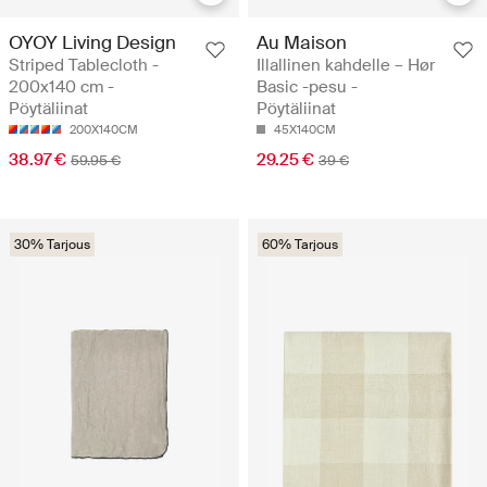
OYOY Living Design
Au Maison
Striped Tablecloth -
Illallinen kahdelle – Hør
200x140 cm -
Basic -pesu -
Pöytäliinat
Pöytäliinat
200X140CM
45X140CM
38.97 €
29.25 €
59.95 €
39 €
30% Tarjous
60% Tarjous