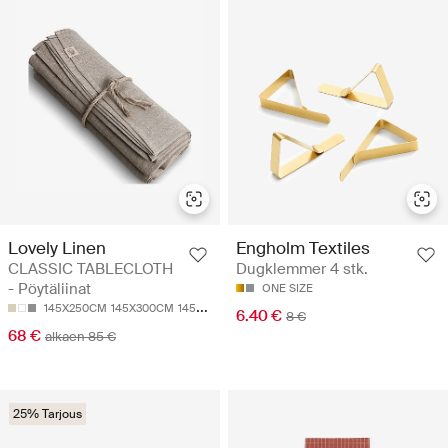
Lovely Linen
Engholm Textiles
CLASSIC TABLECLOTH
Dugklemmer 4 stk.
- Pöytäliinat
ONE SIZE
145X250CM
145X300CM
145X380CM
6.40 €
8 €
68 €
alkaen 85 €
25% Tarjous