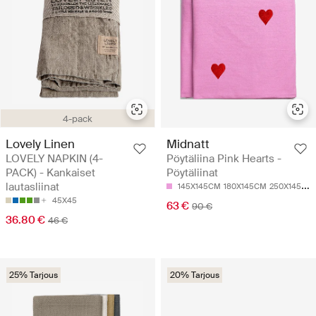
4-pack
Lovely Linen
Midnatt
LOVELY NAPKIN (4-
Pöytäliina Pink Hearts -
PACK) - Kankaiset
Pöytäliinat
lautasliinat
145X145CM
180X145CM
250X145CM
45X45
63 €
90 €
36.80 €
46 €
25% Tarjous
20% Tarjous