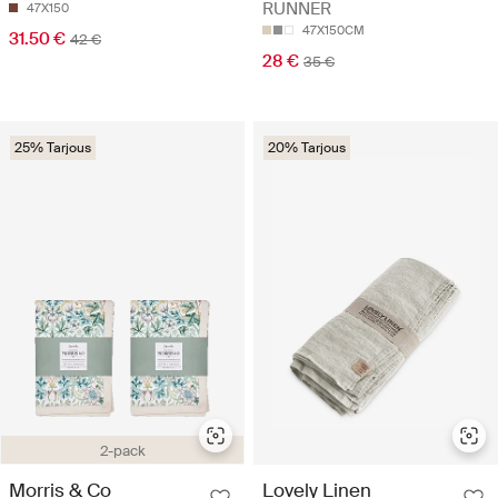
RUNNER
47X150
47X150CM
31.50 €
42 €
28 €
35 €
25% Tarjous
20% Tarjous
2-pack
Morris & Co
Lovely Linen