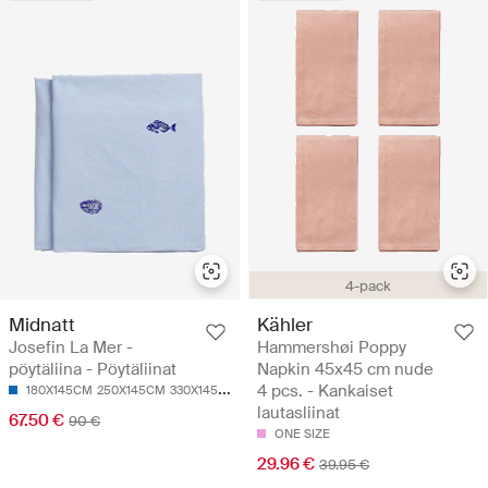
4-pack
Midnatt
Kähler
Josefin La Mer -
Hammershøi Poppy
pöytäliina - Pöytäliinat
Napkin 45x45 cm nude
4 pcs. - Kankaiset
180X145CM
250X145CM
330X145CM
lautasliinat
67.50 €
90 €
ONE SIZE
29.96 €
39.95 €