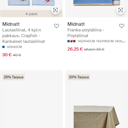
4-pack
Midnatt
Midnatt
Lautasliinat, 4 kpl:n
Franka-pöytäliina -
pakkaus, Crayfish -
Pöytäliinat
Kankaiset lautasliinat
145X145CM
145X180CM
145X250CM
40X40CM
26.25 €
alkaen 35 €
30 €
40 €
25% Tarjous
20% Tarjous