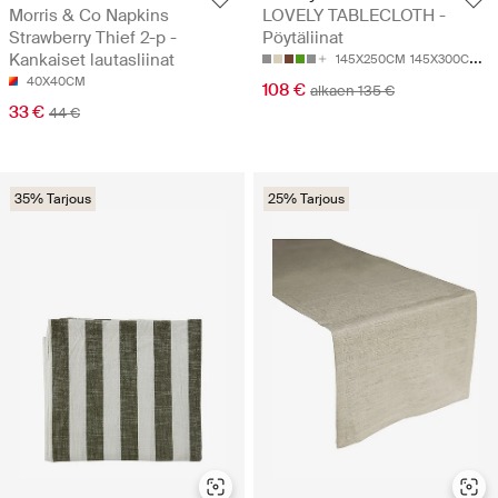
Morris & Co Napkins
LOVELY TABLECLOTH -
Strawberry Thief 2-p -
Pöytäliinat
Kankaiset lautasliinat
145X250CM
145X300CM
1
40X40CM
108 €
alkaen 135 €
33 €
44 €
35% Tarjous
25% Tarjous