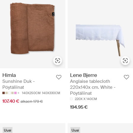
Himla
Lene Bjerre
Sunshine Duk -
Anglaise tablecloth
Pöytäliinat
220x140x cm. White -
Pöytäliinat
140X250CM
140X330CM
220X X 140CM
107.40 €
alkaen 179 €
194.95 €
Uusi
Uusi