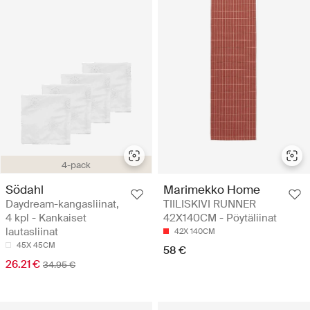
4-pack
Södahl
Marimekko Home
Daydream-kangasliinat,
TIILISKIVI RUNNER
4 kpl - Kankaiset
42X140CM - Pöytäliinat
lautasliinat
42X 140CM
45X 45CM
58 €
26.21 €
34.95 €