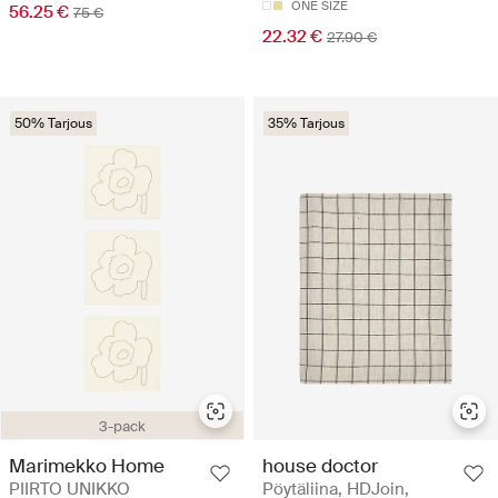
ONE SIZE
56.25 €
75 €
22.32 €
27.90 €
50% Tarjous
35% Tarjous
3-pack
Marimekko Home
house doctor
PIIRTO UNIKKO
Pöytäliina, HDJoin,