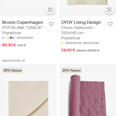
Broste Copenhagen
OYOY Living Design
PÖYTÄLIINA ”GRACIE” -
Chess Tablecloth -
Pöytäliinat
260x140 cm -
Pöytäliinat
160X200CM
200X140CM
260X140CM
90.30 €
129 €
24.00 €
alkaen 59.99 €
sponsoroitu
20% Tarjous
20% Tarjous