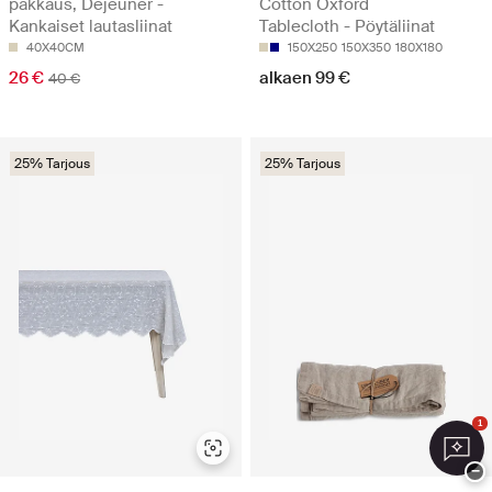
pakkaus, Déjeuner -
Cotton Oxford
Kankaiset lautasliinat
Tablecloth - Pöytäliinat
40X40CM
150X250
150X350
180X180
26 €
alkaen 99 €
40 €
25% Tarjous
25% Tarjous
1
−