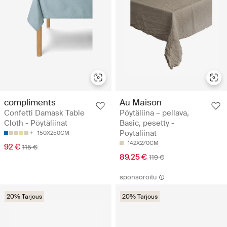
compliments
Au Maison
Confetti Damask Table
Pöytäliina – pellava,
Cloth - Pöytäliinat
Basic, pesetty -
Pöytäliinat
150X250CM
142X270CM
92 €
115 €
89.25 €
119 €
sponsoroitu
20% Tarjous
20% Tarjous