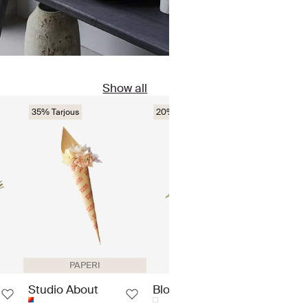
Show all
35% Tarjous
20% Tarjous
30% Ta
PAPERI
Studio About
Bloomingville
LEG