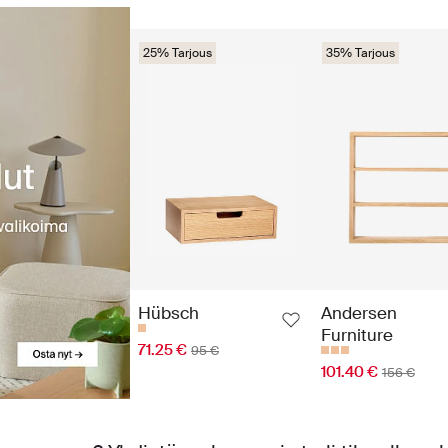
25% Tarjous
35% Tarjous
Hübsch
Andersen
Furniture
71.25 €
95 €
101.40 €
156 €