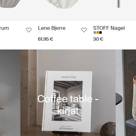
trum
Lene Bjerre
STOFF Nagel
61.95 €
30 €