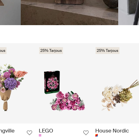
ous
25% Tarjous
25% Tarjous
gville
LEGO
House Nordic