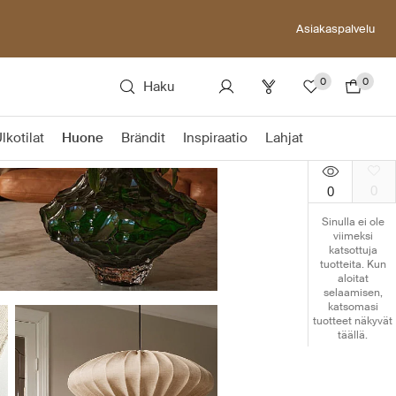
Asiakaspalvelu
0
0
Haku
lkotilat
Huone
Brändit
Inspiraatio
Lahjat
0
0
Sinulla ei ole
viimeksi
katsottuja
tuotteita. Kun
aloitat
selaamisen,
katsomasi
tuotteet näkyvät
täällä.