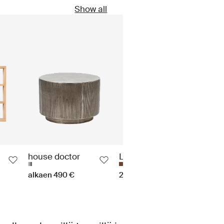
Show all
25%
house doctor
Lene Bjerre
Ho
alkaen 490 €
259 €
112