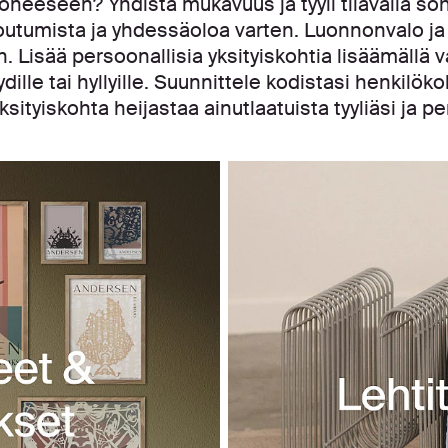
oneeseen? Yhdistä mukavuus ja tyyli tilavalla sohv
toutumista ja yhdessäoloa varten. Luonnonvalo ja 
Lisää persoonallisia yksityiskohtia lisäämällä val
ydille tai hyllyille. Suunnittele kodistasi henkilö
ksityiskohta heijastaa ainutlaatuista tyyliäsi ja p