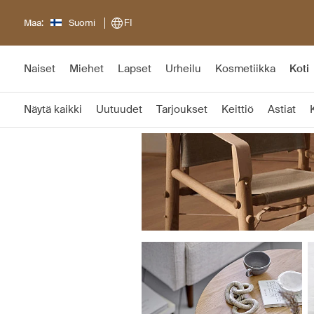
Maa:
Suomi
FI
Naiset
Miehet
Lapset
Urheilu
Kosmetiikka
Koti
Näytä kaikki
Uutuudet
Tarjoukset
Keittiö
Astiat