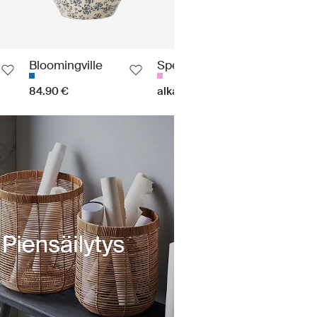
Bloomingville
Specktrum
Lene 
84.90 €
alkaen 82 €
41.95 