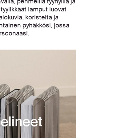
alla, pehmeillä tyynyillä ja
tyylikkäät lamput luovat
okuvia, koristeita ja
kohtainen pyhäkkösi, jossa
ersoonaasi.