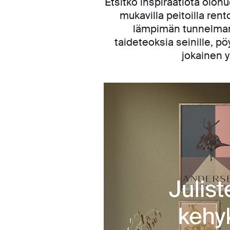
Etsitkö inspiraatiota olohu
mukavilla peitoilla ren
lämpimän tunnelman. 
taideteoksia seinille, pö
jokainen y