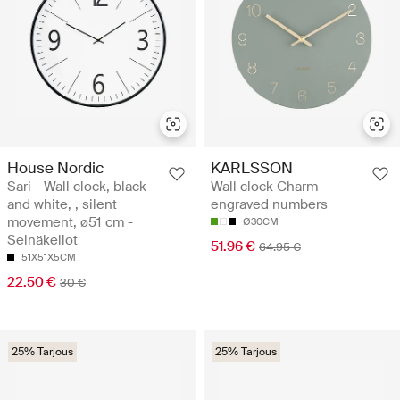
House Nordic
KARLSSON
Sari - Wall clock, black
Wall clock Charm
and white, , silent
engraved numbers
movement, ø51 cm -
Ø30CM
Seinäkellot
51.96 €
64.95 €
51X51X5CM
22.50 €
30 €
25% Tarjous
25% Tarjous