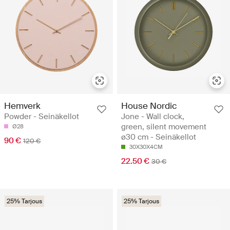
Hemverk
House Nordic
Powder - Seinäkellot
Jone - Wall clock,
green, silent movement
Ø28
ø30 cm - Seinäkellot
90 €
120 €
30X30X4CM
22.50 €
30 €
25% Tarjous
25% Tarjous