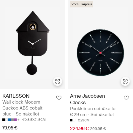
25% Tarjous
KARLSSON
Arne Jacobsen
Wall clock Modern
Clocks
Cuckoo ABS cobalt
Pankkiirien seinäkello
blue - Seinäkellot
Ø29 cm - Seinäkellot
41X8.5X21.5CM
Ø29CM
79.95 €
224.96 €
299.95 €