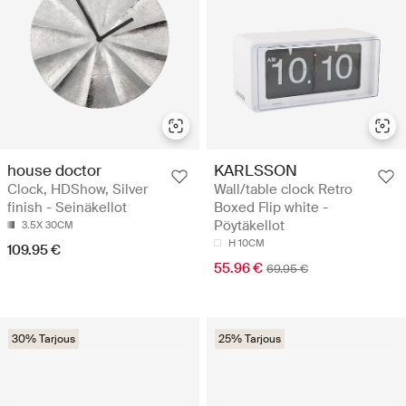
house doctor
KARLSSON
Clock, HDShow, Silver
Wall/table clock Retro
finish - Seinäkellot
Boxed Flip white -
Pöytäkellot
3.5X 30CM
H 10CM
109.95 €
55.96 €
69.95 €
30% Tarjous
25% Tarjous