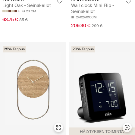
Light Oak - Seinäkellot
Wall clock Mini Flip -
Seinäkellot
Ø 28 CM
24X24X10CM
63.75 €
85 €
209.30 €
299 €
25% Tarjous
20% Tarjous
HÄLYTYKSEN TOIMINTA