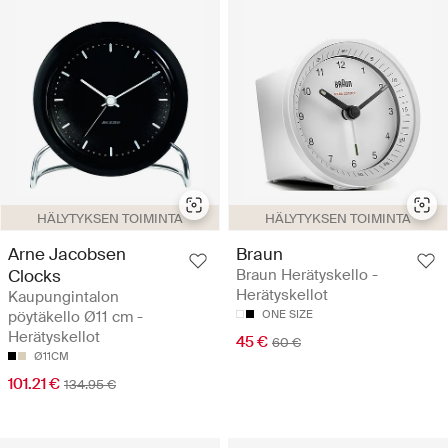
HÄLYTYKSEN TOIMINTA
HÄLYTYKSEN TOIMINTA
Arne Jacobsen
Braun
Clocks
Braun Herätyskello -
Herätyskellot
Kaupungintalon
pöytäkello Ø11 cm -
ONE SIZE
Herätyskellot
45 €
60 €
Ø11CM
101.21 €
134.95 €