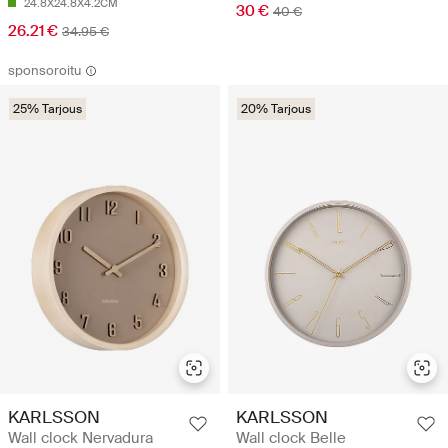
24.8X24.8X4.2CM
30 €
40 €
26.21 €
34.95 €
sponsoroitu
25% Tarjous
20% Tarjous
KARLSSON
KARLSSON
Wall clock Belle
Wall clock Nervadura