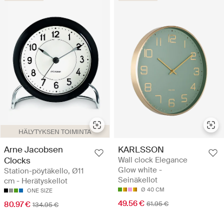
HÄLYTYKSEN TOIMINTA
Arne Jacobsen
KARLSSON
Clocks
Wall clock Elegance
Glow white -
Station-pöytäkello, Ø11
Seinäkellot
cm - Herätyskellot
Ø 40 CM
ONE SIZE
49.56 €
80.97 €
61.95 €
134.95 €