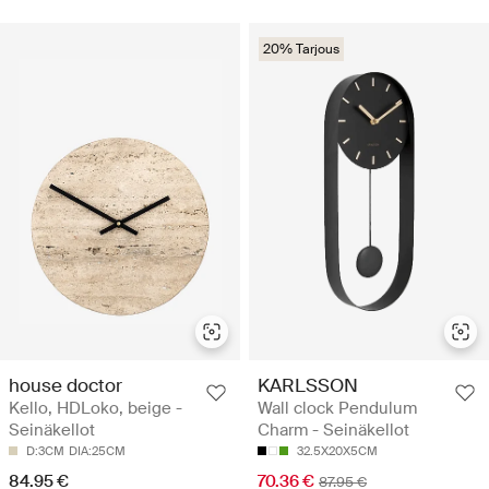
20% Tarjous
house doctor
KARLSSON
Kello, HDLoko, beige -
Wall clock Pendulum
Seinäkellot
Charm - Seinäkellot
D:3CM
DIA:25CM
32.5X20X5CM
84.95 €
70.36 €
87.95 €