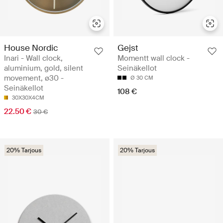
House Nordic
Gejst
Inari - Wall clock,
Momentt wall clock -
aluminium, gold, silent
Seinäkellot
movement, ø30 -
Ø 30 CM
Seinäkellot
108 €
30X30X4CM
22.50 €
30 €
20% Tarjous
20% Tarjous