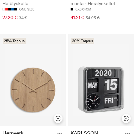
Herätyskellot
musta - Herätyskellot
ONE SIZE
8X8X4CM
27.20 €
41.21 €
34 €
54.95 €
25% Tarjous
30% Tarjous
Hemverk
KARLSSON