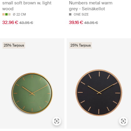
Numbers metal warm
small soft brown w. light
grey - Seinäkellot
wood
ONE SIZE
Ø 22 CM
39.16 €
32.96 €
48.95 €
43.95 €
25% Tarjous
25% Tarjous