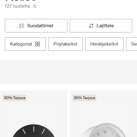
127 tuotetta
suodattimet
lajittele
kategoriat
pöytäkellot
herätyskellot
s
30% Tarjous
30% Tarjous