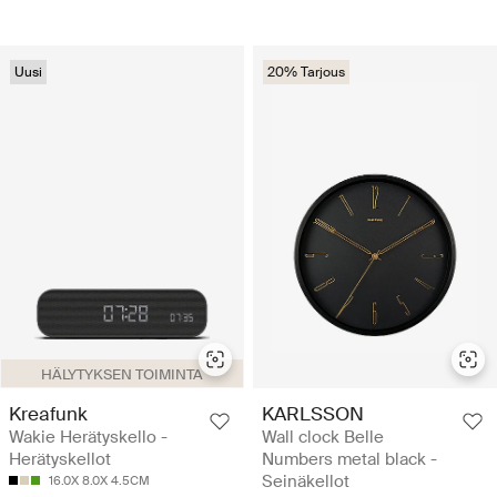
Uusi
20% Tarjous
HÄLYTYKSEN TOIMINTA
Kreafunk
KARLSSON
Wakie Herätyskello -
Wall clock Belle
Herätyskellot
Numbers metal black -
Seinäkellot
16.0X 8.0X 4.5CM