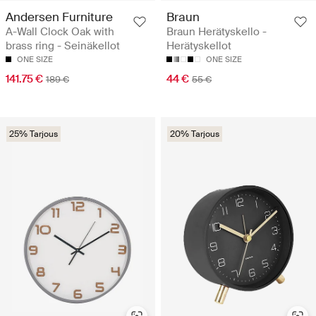
Andersen Furniture
Braun
A-Wall Clock Oak with
Braun Herätyskello -
brass ring - Seinäkellot
Herätyskellot
ONE SIZE
ONE SIZE
141.75 €
44 €
189 €
55 €
25% Tarjous
20% Tarjous