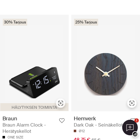
30% Tarjous
25% Tarjous
HÄLYTYKSEN TOIMINTA
Braun
Hemverk
1
Braun Alarm Clock -
Dark Oak - Seinäkellot
Herätyskellot
Ø12
−
ONE SIZE
48.75 €
65 €