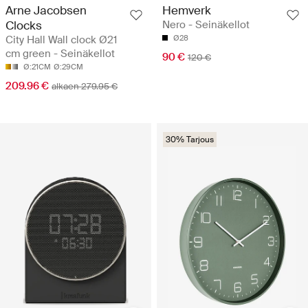
Arne Jacobsen
Hemverk
Clocks
Nero - Seinäkellot
City Hall Wall clock Ø21
Ø28
cm green - Seinäkellot
90 €
120 €
Ø:21CM
Ø:29CM
209.96 €
alkaen 279.95 €
30% Tarjous