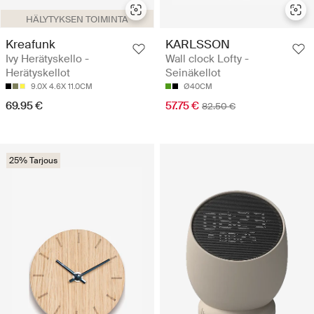
HÄLYTYKSEN TOIMINTA
Kreafunk
KARLSSON
Ivy Herätyskello -
Wall clock Lofty -
Herätyskellot
Seinäkellot
9.0X 4.6X 11.0CM
Ø40CM
69.95 €
57.75 €
82.50 €
25% Tarjous