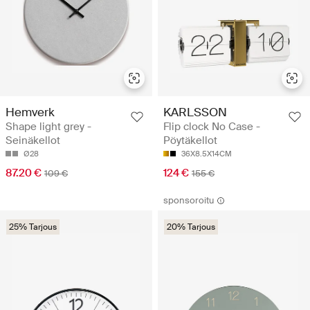
Hemverk
KARLSSON
Shape light grey -
Flip clock No Case -
Seinäkellot
Pöytäkellot
Ø28
36X8.5X14CM
87.20 €
124 €
109 €
155 €
sponsoroitu
25% Tarjous
20% Tarjous