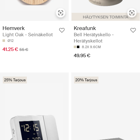
HÄLYTYKSEN TOIMINTA
Hemverk
Kreafunk
Light Oak - Seinäkellot
Bell Herätyskello -
Herätyskellot
Ø12
8.2X 9.6CM
41.25 €
55 €
49.95 €
25% Tarjous
20% Tarjous