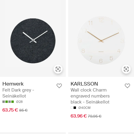
Hemverk
KARLSSON
Felt Dark grey -
Wall clock Charm
Seinäkellot
engraved numbers
black - Seinäkellot
Ø28
Ø40CM
63.75 €
85 €
63.96 €
79.95 €