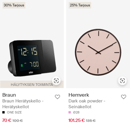
30% Tarjous
25% Tarjous
HÄLYTYKSEN TOIMINTA
Braun
Hemverk
Braun Herätyskello -
Dark oak powder -
Herätyskellot
Seinäkellot
ONE SIZE
Ø28
70 €
101.25 €
100 €
135 €