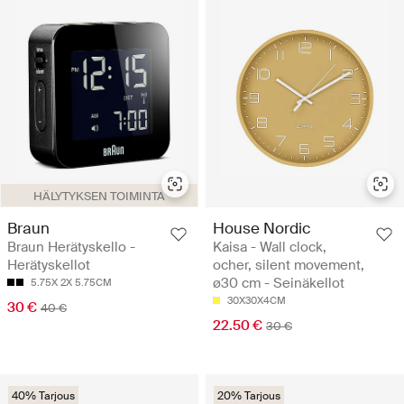
HÄLYTYKSEN TOIMINTA
Braun
House Nordic
Braun Herätyskello -
Kaisa - Wall clock,
Herätyskellot
ocher, silent movement,
ø30 cm - Seinäkellot
5.75X 2X 5.75CM
30X30X4CM
30 €
40 €
22.50 €
30 €
40% Tarjous
20% Tarjous