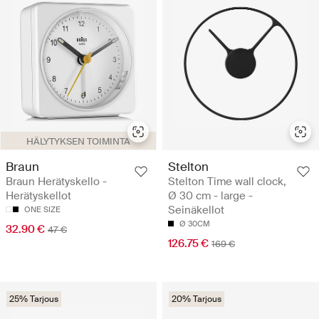
HÄLYTYKSEN TOIMINTA
Braun
Stelton
Braun Herätyskello -
Stelton Time wall clock,
Herätyskellot
Ø 30 cm - large -
Seinäkellot
ONE SIZE
Ø 30CM
32.90 €
47 €
126.75 €
169 €
25% Tarjous
20% Tarjous