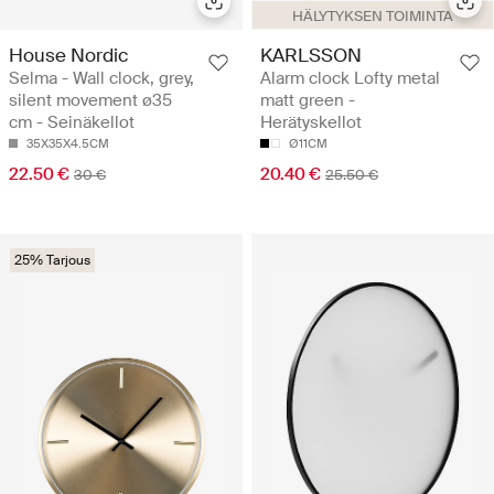
HÄLYTYKSEN TOIMINTA
House Nordic
KARLSSON
Selma - Wall clock, grey,
Alarm clock Lofty metal
silent movement ø35
matt green -
cm - Seinäkellot
Herätyskellot
35X35X4.5CM
Ø11CM
22.50 €
20.40 €
30 €
25.50 €
25% Tarjous