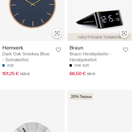
HÄLYTYKSEN TOIMINTA
Hemverk
Braun
Dark Oak Smokey Blue
Braun Herätyskello -
- Seinäkellot
Herätyskellot
Ø28
ONE SIZE
101.25 €
66.50 €
135 €
95 €
20% Tarjous