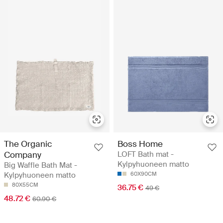
The Organic
Boss Home
Company
LOFT Bath mat -
Kylpyhuoneen matto
Big Waffle Bath Mat -
Kylpyhuoneen matto
60X90CM
80X55CM
36.75 €
49 €
48.72 €
60.90 €