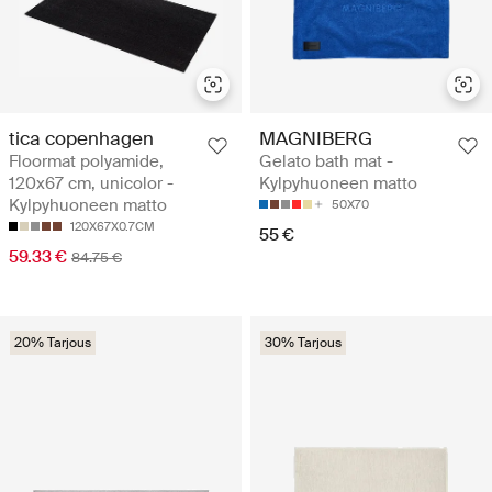
tica copenhagen
MAGNIBERG
Floormat polyamide,
Gelato bath mat -
120x67 cm, unicolor -
Kylpyhuoneen matto
Kylpyhuoneen matto
50X70
120X67X0.7CM
55 €
59.33 €
84.75 €
20% Tarjous
30% Tarjous