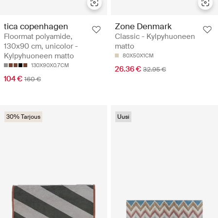
tica copenhagen
Zone Denmark
Floormat polyamide,
Classic - Kylpyhuoneen
130x90 cm, unicolor -
matto
Kylpyhuoneen matto
80X50X1CM
130X90X0.7CM
26.36 €
32.95 €
104 €
160 €
30% Tarjous
Uusi