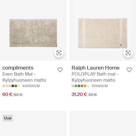
compliments
Ralph Lauren Home
Even Bath Mat -
POLOPLAY Bath mat -
Kylpyhuoneen matto
Kylpyhuoneen matto
60X100CM
55X90CM
60 €
31.20 €
80 €
39 €
Uusi