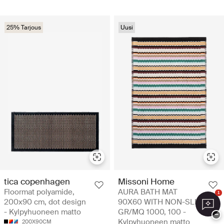
25% Tarjous
Uusi
tica copenhagen
Missoni Home
Floormat polyamide,
AURA BATH MAT
1
200x90 cm, dot design
90X60 WITH NON-SLIP
- Kylpyhuoneen matto
GR/MQ 1000, 100 -
−
Kylpyhuoneen matto
200X90CM