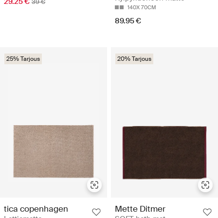
29.25 €
39 €
140X 70CM
89.95 €
25% Tarjous
20% Tarjous
tica copenhagen
Mette Ditmer