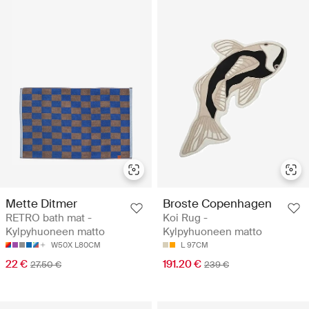
Mette Ditmer
Broste Copenhagen
RETRO bath mat -
Koi Rug -
Kylpyhuoneen matto
Kylpyhuoneen matto
W50X L80CM
L 97CM
22 €
191.20 €
27.50 €
239 €