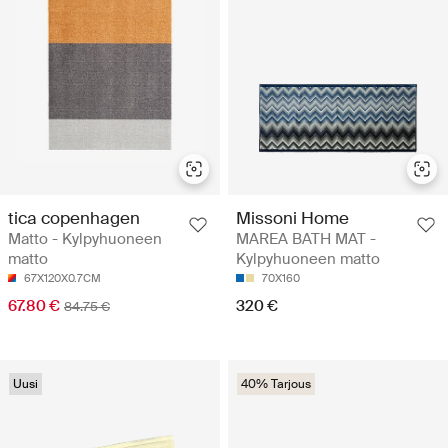
tica copenhagen
Missoni Home
Matto - Kylpyhuoneen
MAREA BATH MAT -
matto
Kylpyhuoneen matto
67X120X0.7CM
70X160
67.80 €
320 €
84.75 €
Uusi
40% Tarjous