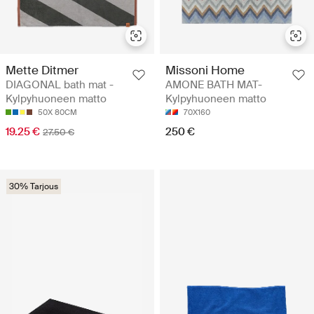
Mette Ditmer
Missoni Home
DIAGONAL bath mat -
AMONE BATH MAT-
Kylpyhuoneen matto
Kylpyhuoneen matto
50X 80CM
70X160
19.25 €
250 €
27.50 €
30% Tarjous