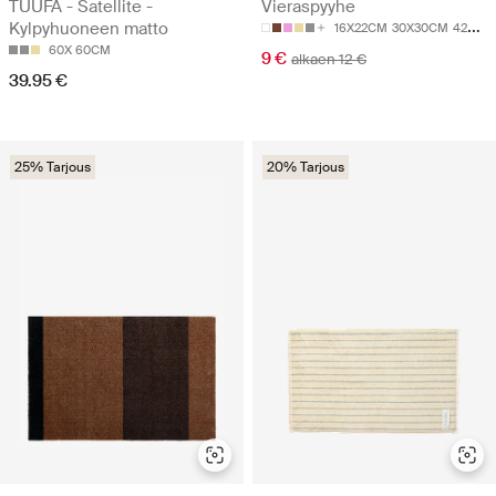
TUUFA - Satellite -
Vieraspyyhe
Kylpyhuoneen matto
16X22CM
30X30CM
42X70CM
60X 60CM
9 €
alkaen 12 €
39.95 €
25% Tarjous
20% Tarjous