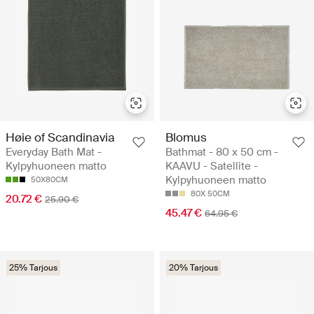
Høie of Scandinavia
Blomus
Everyday Bath Mat -
Bathmat - 80 x 50 cm -
Kylpyhuoneen matto
KAAVU - Satellite -
Kylpyhuoneen matto
50X80CM
80X 50CM
20.72 €
25.90 €
45.47 €
64.95 €
25% Tarjous
20% Tarjous