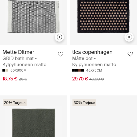
Mette Ditmer
tica copenhagen
GRID bath mat -
Måtte dot -
Kylpyhuoneen matto
Kylpyhuoneen matto
50X80CM
45X75CM
18.75 €
29.70 €
25 €
49.50 €
20% Tarjous
30% Tarjous