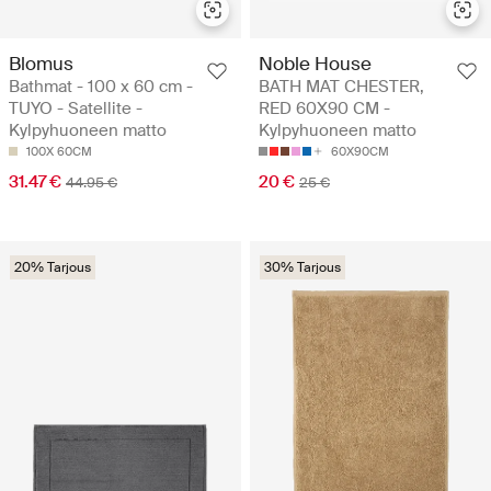
Blomus
Noble House
Bathmat - 100 x 60 cm -
BATH MAT CHESTER,
TUYO - Satellite -
RED 60X90 CM -
Kylpyhuoneen matto
Kylpyhuoneen matto
100X 60CM
60X90CM
31.47 €
20 €
44.95 €
25 €
20% Tarjous
30% Tarjous