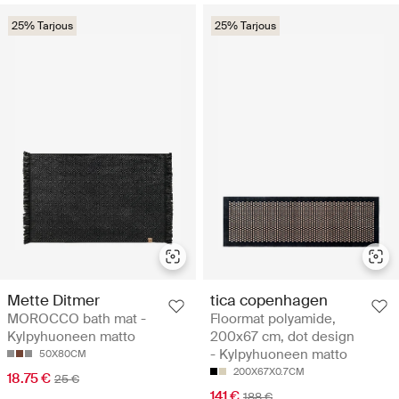
25% Tarjous
25% Tarjous
Mette Ditmer
tica copenhagen
MOROCCO bath mat -
Floormat polyamide,
Kylpyhuoneen matto
200x67 cm, dot design
- Kylpyhuoneen matto
50X80CM
200X67X0.7CM
18.75 €
25 €
141 €
188 €