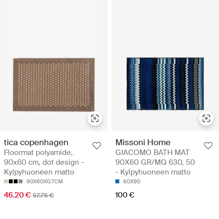
tica copenhagen
Missoni Home
Floormat polyamide,
GIACOMO BATH MAT
90x60 cm, dot design -
90X60 GR/MQ 630, 50
Kylpyhuoneen matto
- Kylpyhuoneen matto
90X60X0.7CM
60X90
46.20 €
100 €
57.75 €