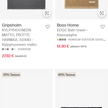
Gripsholm
Boss Home
KYLPYHUONEEN
EDGE Bath towel -
MATTO, FROTTÉ,
Kasvopyyhe
HARMAA, 50X80 -
40X60CM
50X70CM
50X100CM
Kylpyhuoneen matto
13.30 €
alkaen 19 €
50X80CM
27.92 €
34.90 €
25% Tarjous
40% Tarjous