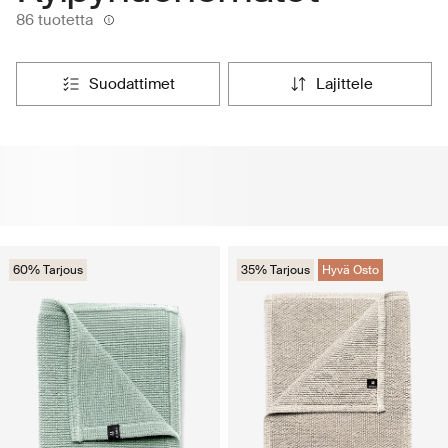
86 tuotetta
suodattimet
lajittele
60% Tarjous
35% Tarjous
Hyvä Osto