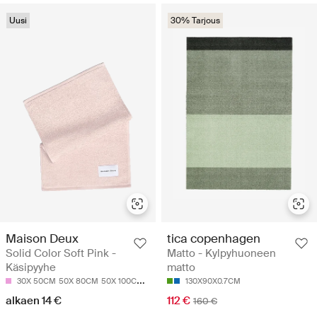
Uusi
30% Tarjous
Maison Deux
tica copenhagen
Solid Color Soft Pink -
Matto - Kylpyhuoneen
Käsipyyhe
matto
30X 50CM
50X 80CM
50X 100CM
70X 140CM
130X90X0.7CM
alkaen 14 €
112 €
160 €