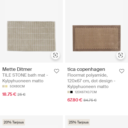
Mette Ditmer
tica copenhagen
TILE STONE bath mat -
Floormat polyamide,
Kylpyhuoneen matto
120x67 cm, dot design -
Kylpyhuoneen matto
50X80CM
120X67X0.7CM
18.75 €
25 €
67.80 €
84.75 €
20% Tarjous
25% Tarjous