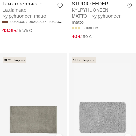
tica copenhagen
STUDIO FEDER
Lattiamatto -
KYLPYHUONEEN
Kylpyhuoneen matto
MATTO - Kylpyhuoneen
matto
60X40X0.7
90X60X0.7
130X90X0.7
50X80CM
43.31 €
57.75 €
40 €
50 €
30% Tarjous
20% Tarjous