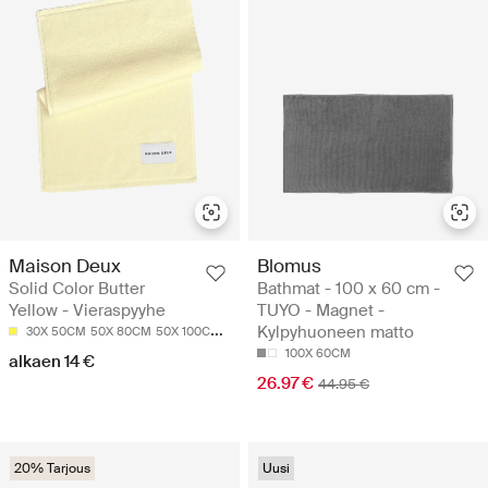
Maison Deux
Blomus
Solid Color Butter
Bathmat - 100 x 60 cm -
Yellow - Vieraspyyhe
TUYO - Magnet -
Kylpyhuoneen matto
30X 50CM
50X 80CM
50X 100CM
70X 140CM
100X 60CM
alkaen 14 €
26.97 €
44.95 €
20% Tarjous
Uusi