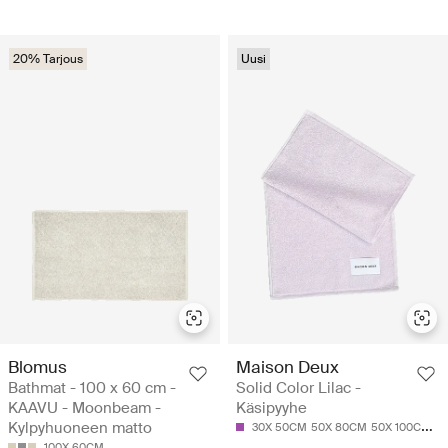
20% Tarjous
Uusi
Blomus
Maison Deux
Bathmat - 100 x 60 cm -
Solid Color Lilac -
KAAVU - Moonbeam -
Käsipyyhe
Kylpyhuoneen matto
30X 50CM
50X 80CM
50X 100CM
7
100X 60CM