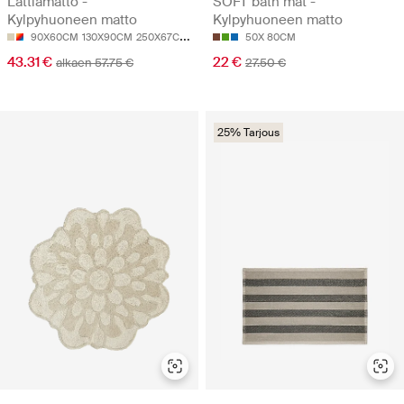
Lattiamatto -
SOFT bath mat -
Kylpyhuoneen matto
Kylpyhuoneen matto
90X60CM
130X90CM
250X67CM
50X 80CM
43.31 €
22 €
alkaen 57.75 €
27.50 €
25% Tarjous