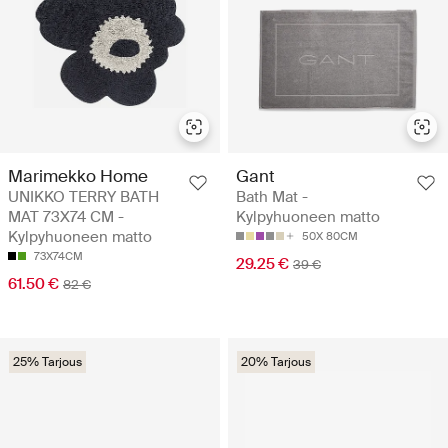
Marimekko Home
Gant
UNIKKO TERRY BATH
Bath Mat -
MAT 73X74 CM -
Kylpyhuoneen matto
Kylpyhuoneen matto
50X 80CM
73X74CM
29.25 €
39 €
61.50 €
82 €
25% Tarjous
20% Tarjous