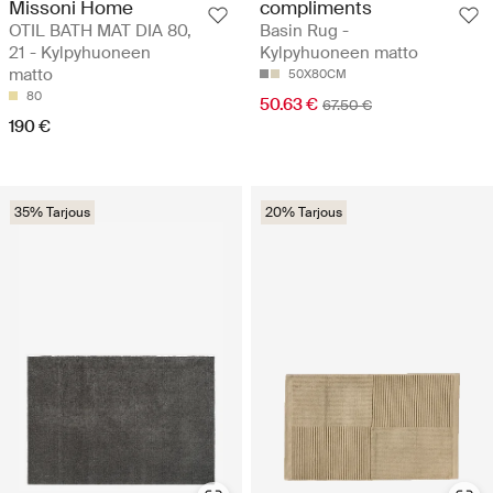
Missoni Home
compliments
OTIL BATH MAT DIA 80,
Basin Rug -
21 - Kylpyhuoneen
Kylpyhuoneen matto
matto
50X80CM
80
50.63 €
67.50 €
190 €
35% Tarjous
20% Tarjous