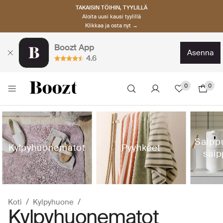
TAKAISIN TÖIHIN, TYYLILLÄ
Aloita uusi kausi tyylillä
Klikkaa ja osta nyt →
Boozt App
asenna
4.6
0
0
Saipp
Kylpyhuonematot
Pyyhkeet
saip
Koti
Kylpyhuone
Kylpyhuonematot