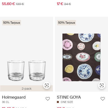
55.60 €
17 €
139 €
34 €
50% Tarjous
50% Tarjous
2-pack
Holmegaard
STINE GOYA
36 CL
ONE SIZE