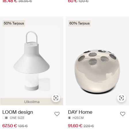
18.48 €
60 €
36.95 €
120 €
50% Tarjous
60% Tarjous
Ulkoilma
LOOM design
DAY Home
ONE SIZE
H25CM
67.50 €
91.60 €
135 €
229 €