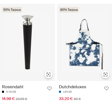
50% Tarjous
60% Tarjous
Rosendahl
Dutchdeluxes
H:14CM
L81CM
14.98 €
33.20 €
29.95 €
83 €