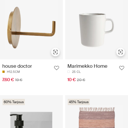
house doctor
Marimekko Home
H12.5CM
25 CL
7.60 €
10 €
19 €
20 €
60% Tarjous
45% Tarjous