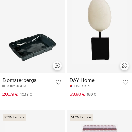
Blomsterbergs
DAY Home
39X25X6CM
ONE SISZE
20.09 €
63.60 €
40.18 €
159 €
60% Tarjous
50% Tarjous