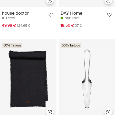
house doctor
DAY Home
H17CM
ONE SISZE
49.98 €
18.50 €
124.95 €
37 €
50% Tarjous
50% Tarjous