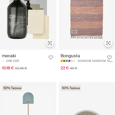
meraki
Bongusta
ONE SIZE
45X60CM
60X90CM
140X200CM
13.18 €
22 €
32.95 €
40 €
50% Tarjous
50% Tarjous