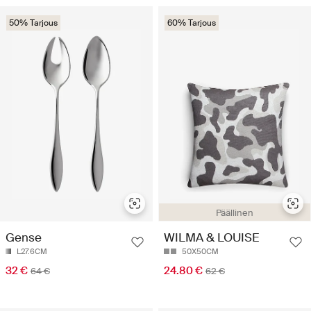
50% Tarjous
60% Tarjous
Päällinen
Gense
WILMA & LOUISE
L27.6CM
50X50CM
32 €
24.80 €
64 €
62 €