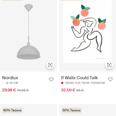
Nordlux
If Walls Could Talk
Ø 30 CM
30X40
50X 70CM
70X100CM
29.98 €
32.50 €
74.95 €
65 €
60% Tarjous
50% Tarjous