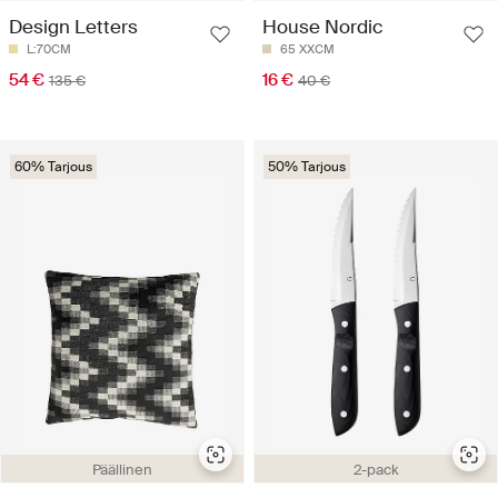
Design Letters
House Nordic
L:70CM
65 XXCM
54 €
16 €
135 €
40 €
60% Tarjous
50% Tarjous
Päällinen
2-pack