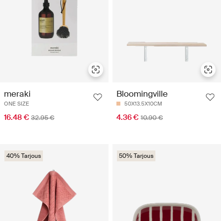
meraki
Bloomingville
ONE SIZE
50X13.5X10CM
16.48 €
4.36 €
32.95 €
10.90 €
40% Tarjous
50% Tarjous