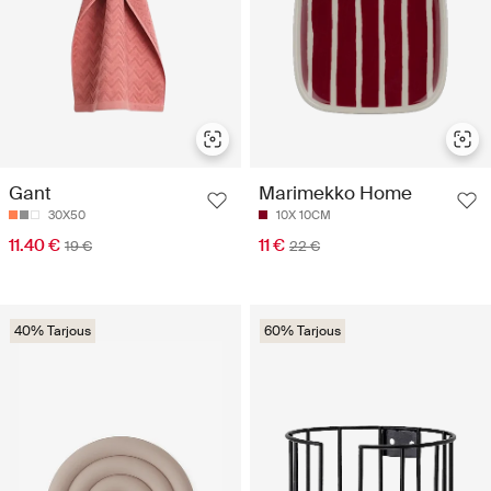
Gant
Marimekko Home
30X50
10X 10CM
11.40 €
11 €
19 €
22 €
40% Tarjous
60% Tarjous