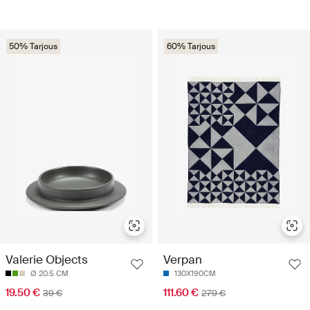
50% Tarjous
60% Tarjous
Valerie Objects
Verpan
Ø 20.5 CM
130X190CM
19.50 €
111.60 €
39 €
279 €