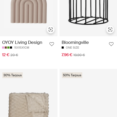
OYOY Living Design
Bloomingville
15X15X1CM
ONE SIZE
12 €
7.96 €
20 €
19.90 €
30% Tarjous
50% Tarjous