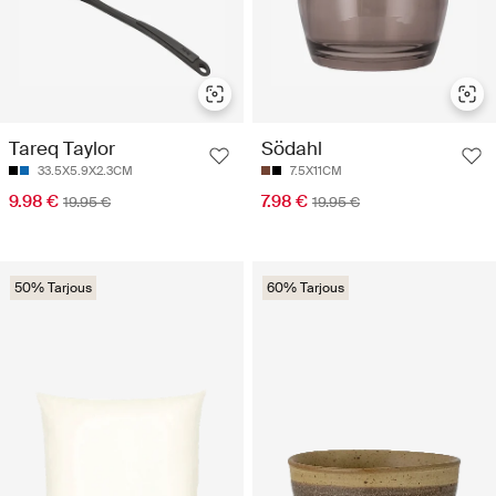
Tareq Taylor
Södahl
33.5X5.9X2.3CM
7.5X11CM
9.98 €
7.98 €
19.95 €
19.95 €
50% Tarjous
60% Tarjous