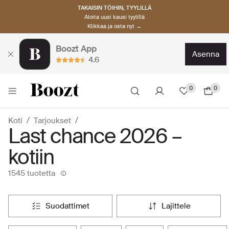
TAKAISIN TÖIHIN, TYYLILLÄ
Aloita uusi kausi tyylillä
Klikkaa ja osta nyt →
Boozt App
asenna
4.6
0
0
Koti
Tarjoukset
Last chance 2026 –
kotiin
1545 tuotetta
suodattimet
lajittele