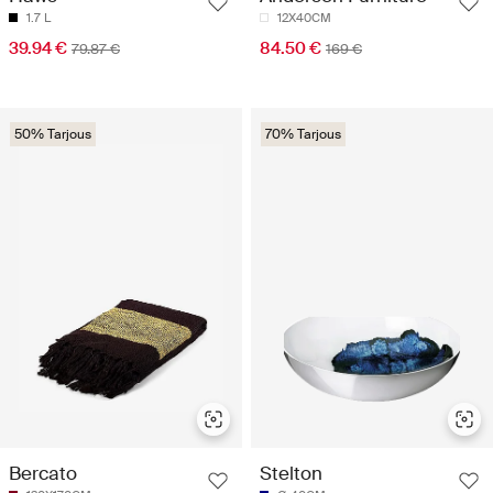
1.7 L
12X40CM
39.94 €
84.50 €
79.87 €
169 €
50% Tarjous
70% Tarjous
Bercato
Stelton