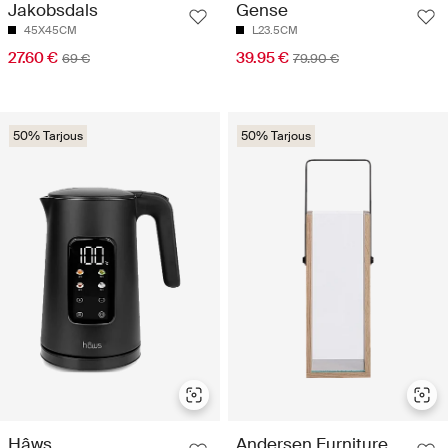
Jakobsdals
Gense
45X45CM
L23.5CM
27.60 €
39.95 €
69 €
79.90 €
50% Tarjous
50% Tarjous
Hâws
Andersen Furniture