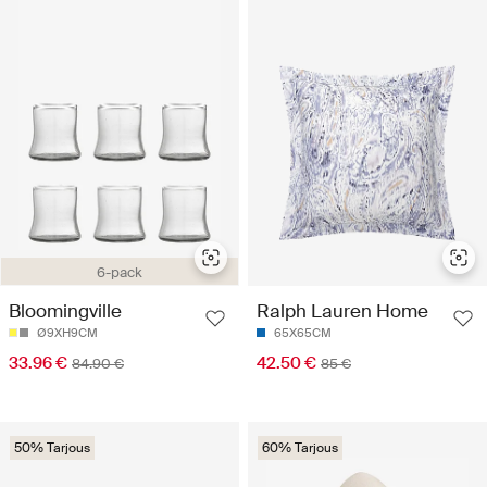
6-pack
Bloomingville
Ralph Lauren Home
Ø9XH9CM
65X65CM
33.96 €
42.50 €
84.90 €
85 €
50% Tarjous
60% Tarjous