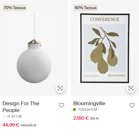
70% Tarjous
60% Tarjous
Design For The
Bloomingville
People
72X52X1CM
Ø 30 CM
27.60 €
69 €
44.99 €
149.95 €