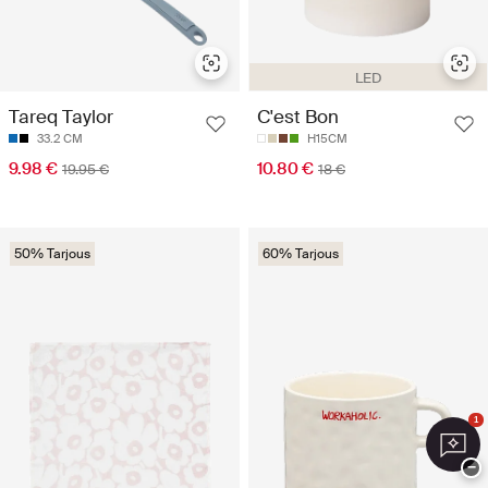
LED
Tareq Taylor
C'est Bon
33.2 CM
H15CM
9.98 €
10.80 €
19.95 €
18 €
50% Tarjous
60% Tarjous
1
−