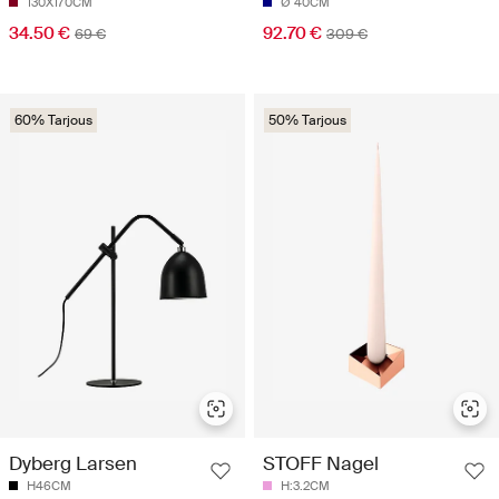
130X170CM
Ø 40CM
34.50 €
92.70 €
69 €
309 €
60% Tarjous
50% Tarjous
Dyberg Larsen
STOFF Nagel
H46CM
H:3.2CM