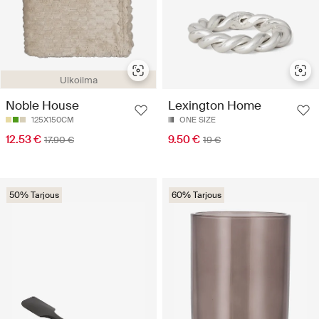
Ulkoilma
Noble House
Lexington Home
125X150CM
ONE SIZE
12.53 €
9.50 €
17.90 €
19 €
50% Tarjous
60% Tarjous