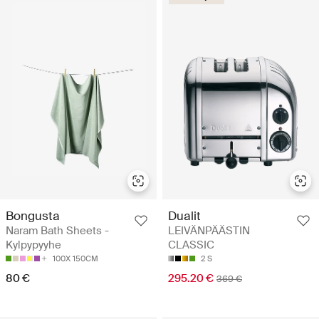
Bongusta
Dualit
Naram Bath Sheets -
LEIVÄNPÄÄSTIN
Kylpypyyhe
CLASSIC
100X 150CM
2 S
80 €
295.20 €
369 €