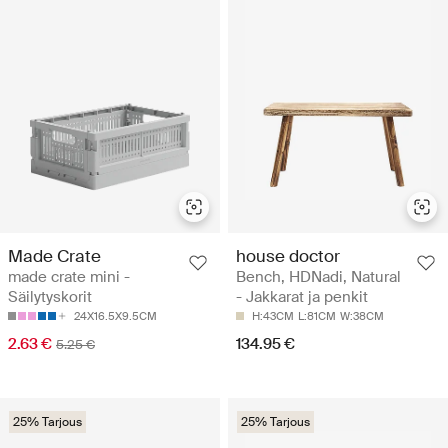
Made Crate
house doctor
made crate mini -
Bench, HDNadi, Natural
Säilytyskorit
- Jakkarat ja penkit
24X16.5X9.5CM
H:43CM
L:81CM
W:38CM
2.63 €
134.95 €
5.25 €
25% Tarjous
25% Tarjous