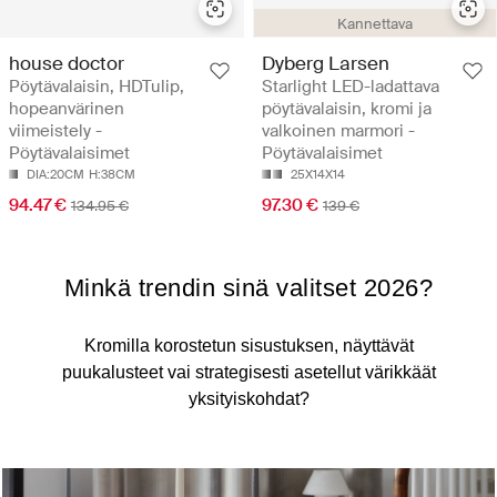
Kannettava
house doctor
Dyberg Larsen
Pöytävalaisin, HDTulip,
Starlight LED-ladattava
hopeanvärinen
pöytävalaisin, kromi ja
viimeistely -
valkoinen marmori -
Pöytävalaisimet
Pöytävalaisimet
DIA:20CM
H:38CM
25X14X14
94.47 €
97.30 €
134.95 €
139 €
Minkä trendin sinä valitset 2026?
Kromilla korostetun sisustuksen, näyttävät
puukalusteet vai strategisesti asetellut värikkäät
yksityiskohdat?