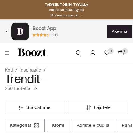
TAKAISIN TÖIHIN, TYYLILLÄ
Aloita uusi kausi tyylillä
Klikkaa ja osta nyt →
Boozt App
asenna
4.6
0
0
Koti
Inspiraatio
Trendit –
256 tuotetta
suodattimet
lajittele
kategoriat
kromi
koristele puulla
puna