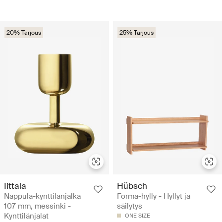
20% Tarjous
25% Tarjous
Iittala
Hübsch
Nappula-kynttilänjalka
Forma-hylly - Hyllyt ja
107 mm, messinki -
säilytys
Kynttilänjalat
ONE SIZE