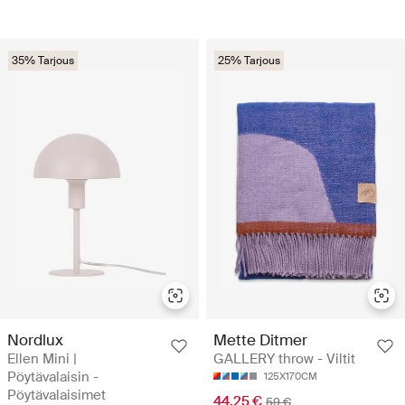
35% Tarjous
25% Tarjous
Nordlux
Mette Ditmer
Ellen Mini |
GALLERY throw - Viltit
Pöytävalaisin -
125X170CM
Pöytävalaisimet
44.25 €
59 €