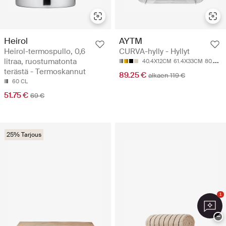
Heirol
AYTM
Heirol-termospullo, 0,6
CURVA-hylly - Hyllyt
litraa, ruostumatonta
40.4X12CM
61.4X33CM
80.4X12CM
terästä - Termoskannut
89.25 €
alkaen 119 €
60 CL
51.75 €
69 €
25% Tarjous
1
−