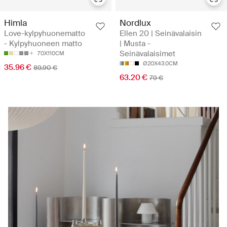
Himla
Nordlux
Love-kylpyhuonematto
Ellen 20 | Seinävalaisin
- Kylpyhuoneen matto
| Musta -
Seinävalaisimet
70X110CM
Ø20X43.0CM
35.96 €
89.90 €
63.20 €
79 €