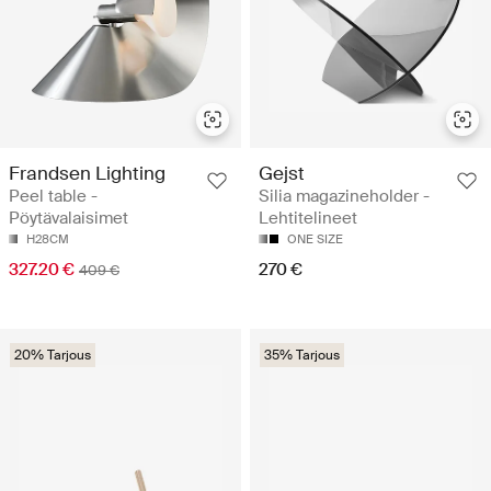
Frandsen Lighting
Gejst
Peel table -
Silia magazineholder -
Pöytävalaisimet
Lehtitelineet
H28CM
ONE SIZE
327.20 €
270 €
409 €
20% Tarjous
35% Tarjous