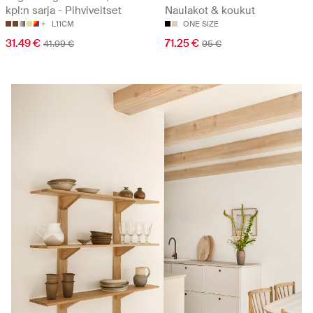
kpl:n sarja - Pihviveitset
Naulakot & koukut
L11CM
ONE SIZE
31.49 €
71.25 €
41.99 €
95 €