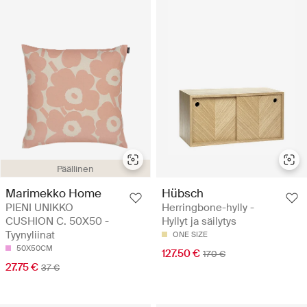
Päällinen
Marimekko Home
Hübsch
PIENI UNIKKO
Herringbone-hylly -
CUSHION C. 50X50 -
Hyllyt ja säilytys
Tyynyliinat
ONE SIZE
50X50CM
127.50 €
170 €
27.75 €
37 €