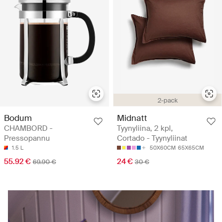
2-pack
Bodum
Midnatt
CHAMBORD -
Tyynyliina, 2 kpl,
Pressopannu
Cortado - Tyynyliinat
1.5 L
50X60CM
65X65CM
55.92 €
24 €
69.90 €
30 €