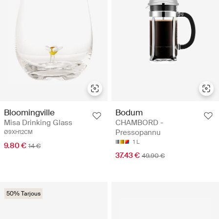
Bodum
Bloomingville
CHAMBORD -
Misa Drinking Glass
Pressopannu
Ø9XH12CM
1 L
9.80 €
14 €
37.43 €
49.90 €
50% Tarjous