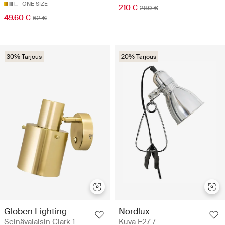
ONE SIZE
210 €
280 €
49.60 €
62 €
30% Tarjous
20% Tarjous
Globen Lighting
Nordlux
Seinävalaisin Clark 1 -
Kuva E27 /