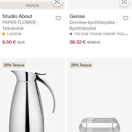
PAPERI
Studio About
Gense
PAPER FLOWER -
Dorotea-kynttilänjalka -
Tekokukat
Kynttilänjalat
L:43.0CM
7X5.5CM
7X12CM
7X18CM
7X23.5CM
6.50 €
38.32 €
10 €
47.90 €
25% Tarjous
25% Tarjous