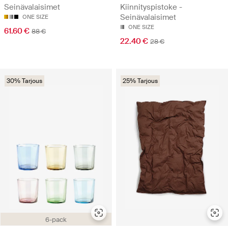
Seinävalaisimet
Kiinnityspistoke -
Seinävalaisimet
ONE SIZE
ONE SIZE
61.60 €
88 €
22.40 €
28 €
30% Tarjous
25% Tarjous
6-pack