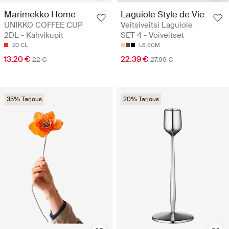
Marimekko Home
Laguiole Style de Vie
UNIKKO COFFEE CUP
Veitsiveitsi Laguiole
2DL - Kahvikupit
SET 4 - Voiveitset
20 CL
L6.5CM
13.20 €
22.39 €
22 €
27.99 €
35% Tarjous
20% Tarjous