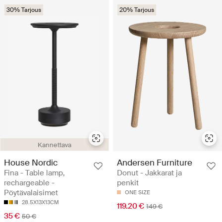
30% Tarjous
20% Tarjous
Kannettava
House Nordic
Andersen Furniture
Fina - Table lamp,
Donut - Jakkarat ja
rechargeable -
penkit
Pöytävalaisimet
ONE SIZE
28.5X13X13CM
119.20 €
149 €
35 €
50 €