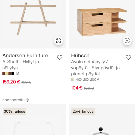
Andersen Furniture
Hübsch
A-Shelf - Hyllyt ja
Avoin seinähylly /
säilytys
yöpöytä - Sivupöydät ja
pienet pöydät
M
40X 20X 20CM
159.20 €
199 €
104 €
160 €
sponsoroitu
30% Tarjous
25% Tarjous