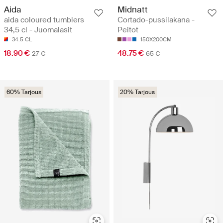
Aida
Midnatt
aida coloured tumblers
Cortado-pussilakana -
34,5 cl - Juomalasit
Peitot
34.5 CL
150X200CM
18.90 €
48.75 €
27 €
65 €
60% Tarjous
20% Tarjous