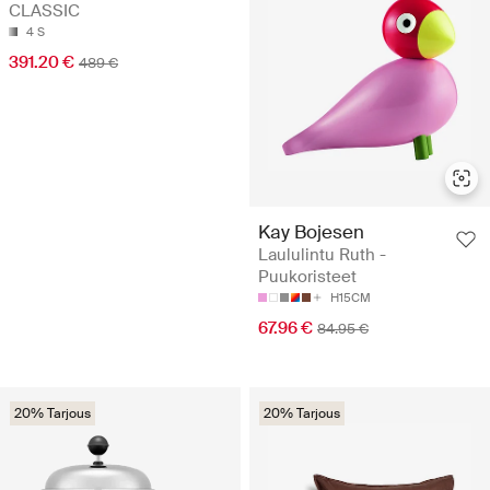
CLASSIC
4 S
391.20 €
489 €
Kay Bojesen
Laululintu Ruth -
Puukoristeet
H15CM
67.96 €
84.95 €
20% Tarjous
20% Tarjous