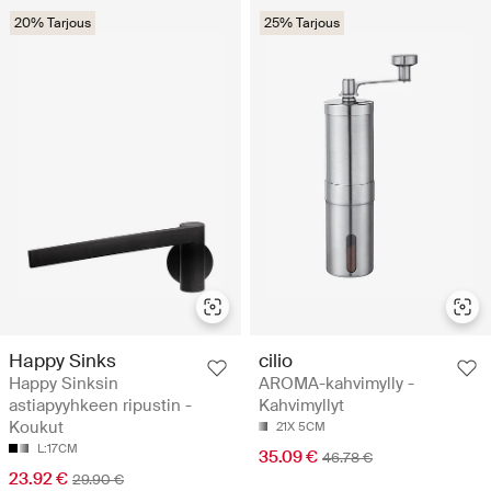
20% Tarjous
25% Tarjous
Happy Sinks
cilio
Happy Sinksin
AROMA-kahvimylly -
astiapyyhkeen ripustin -
Kahvimyllyt
Koukut
21X 5CM
L:17CM
35.09 €
46.78 €
23.92 €
29.90 €