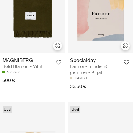
MAGNIBERG
Specialday
Bold Blanket - Viltit
Farmor - minder &
gemmer - Kirjat
150X250
DANISH
500 €
33.50 €
Uusi
Uusi