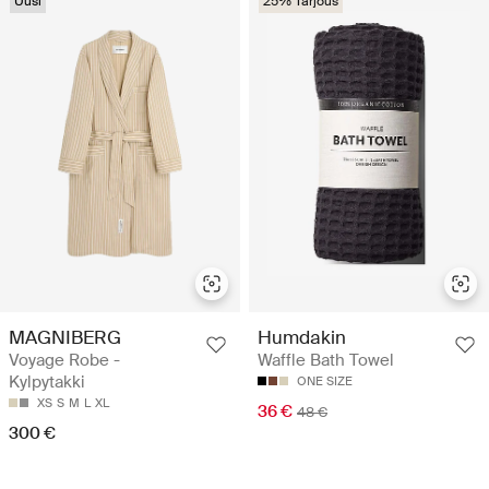
Uusi
25% Tarjous
MAGNIBERG
Humdakin
Voyage Robe -
Waffle Bath Towel
Kylpytakki
ONE SIZE
XS
S
M
L
XL
36 €
48 €
300 €