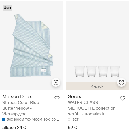
Uusi
4-pack
Maison Deux
Serax
Stripes Color Blue
WATER GLASS
Butter Yellow -
SILHOUETTE collection
Vieraspyyhe
set/4 - Juomalasit
50X 100CM
70X 140CM
90X 180CM
SET
alkaen 24 €
52 €