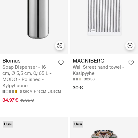
Blomus
MAGNIBERG
Soap Dispenser - 16
Wall Street hand towel -
cm, Ø 5,5 cm, 0,165 L -
Käsipyyhe
MODO - Polished -
80X50
Kylpyhuone
30 €
B 7.6CM
H 16CM
L 5.5CM
34.97 €
49.95 €
Uusi
Uusi