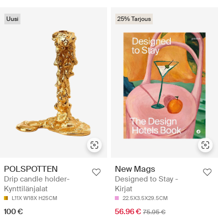
Uusi
25% Tarjous
POLSPOTTEN
New Mags
Drip candle holder-
Designed to Stay -
Kynttilänjalat
Kirjat
L11X W18X H25CM
22.5X3.5X29.5CM
100 €
56.96 €
75.95 €