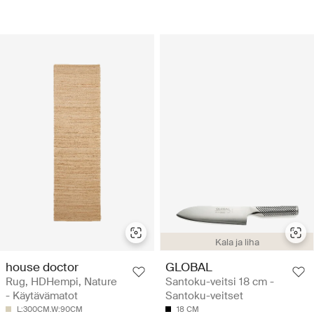
Kala ja liha
house doctor
GLOBAL
Rug, HDHempi, Nature
Santoku-veitsi 18 cm -
- Käytävämatot
Santoku-veitset
L:300CM.W:90CM
18 CM