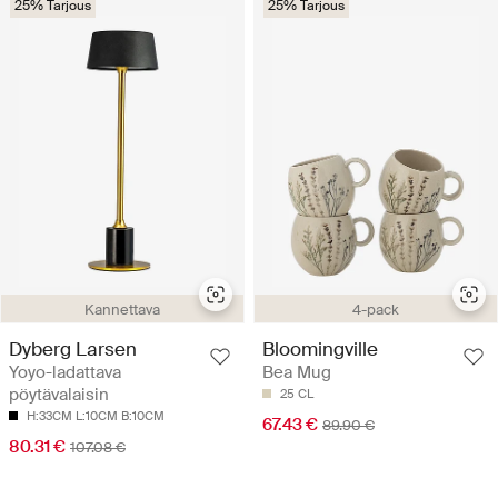
25% Tarjous
25% Tarjous
Kannettava
4-pack
Dyberg Larsen
Bloomingville
Yoyo-ladattava
Bea Mug
pöytävalaisin
25 CL
H:33CM L:10CM B:10CM
67.43 €
89.90 €
80.31 €
107.08 €