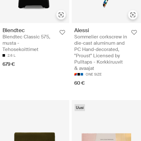
Blendtec
Alessi
Blendtec Classic 575,
Sommelier corkscrew in
musta -
die-cast aluminum and
Tehosekoittimet
PC Hand-decorated,
"Proust" Licensed by
2.6 L
Pulltaps - Korkkiruuvit
679 €
& avaajat
ONE SIZE
60 €
Uusi