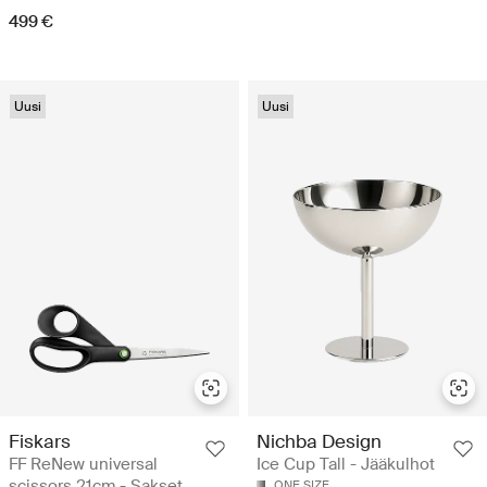
499 €
Uusi
Uusi
Fiskars
Nichba Design
FF ReNew universal
Ice Cup Tall - Jääkulhot
scissors 21cm - Sakset
ONE SIZE