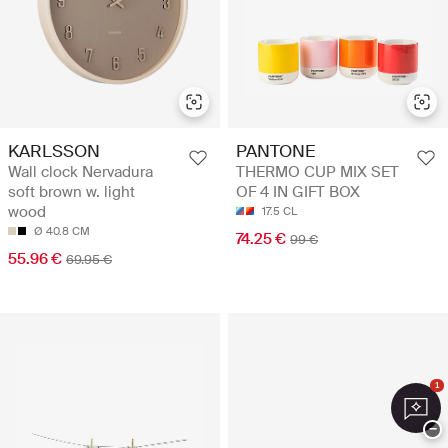
KARLSSON
PANTONE
Wall clock Nervadura
THERMO CUP MIX SET
soft brown w. light
OF 4 IN GIFT BOX
wood
17.5 CL
Ø 40.8 CM
74.25 €
99 €
55.96 €
69.95 €
1
−