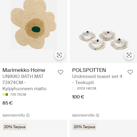
Marimekko Home
POLSPOTTEN
UNIKKO BATH MAT
Undressed teaset set 4
73X74CM -
- Teekupit
Kylpyhuoneen matto
Ø10X H6CM
73X 74CM
100 €
85 €
sponsoroitu
sponsoroitu
20% Tarjous
20% Tarjous