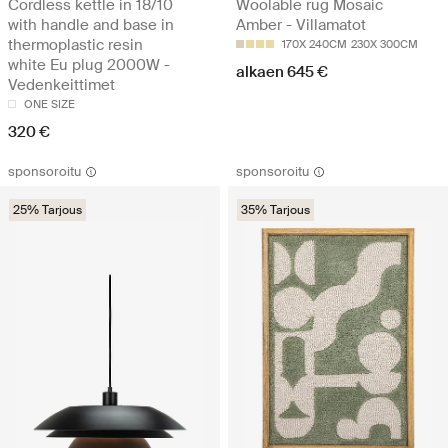
Cordless kettle in 18/10
Woolable rug Mosaic
with handle and base in
Amber - Villamatot
thermoplastic resin
170X 240CM
230X 300CM
white Eu plug 2000W -
alkaen 645 €
Vedenkeittimet
ONE SIZE
320 €
sponsoroitu
sponsoroitu
25% Tarjous
35% Tarjous