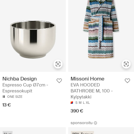
Nichba Design
Missoni Home
Espresso Cup Ø7cm -
EVA HOODED
Espressokupit
BATHROBE M, 100 -
Kylpytakki
ONE SIZE
S
M
L
XL
13 €
390 €
sponsoroitu