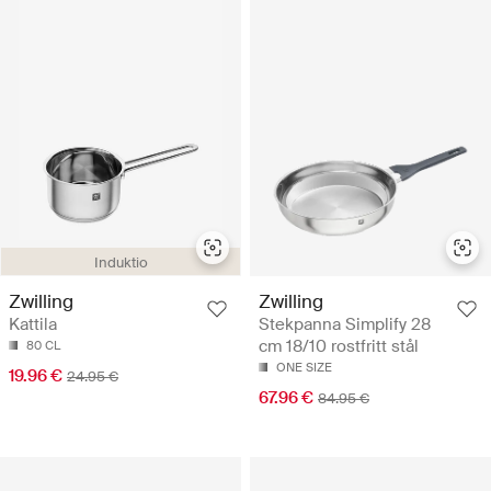
Induktio
Zwilling
Zwilling
Kattila
Stekpanna Simplify 28
cm 18/10 rostfritt stål
80 CL
ONE SIZE
19.96 €
24.95 €
67.96 €
84.95 €