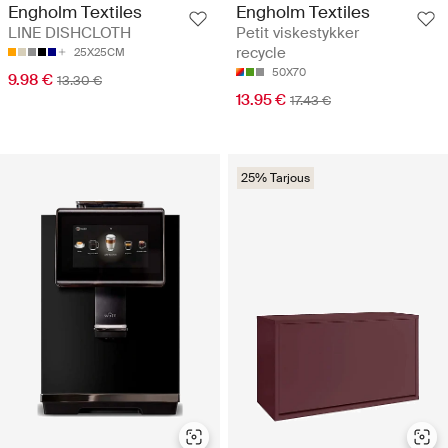
Engholm Textiles
Engholm Textiles
LINE DISHCLOTH
Petit viskestykker
recycle
25X25CM
50X70
9.98 €
13.30 €
13.95 €
17.43 €
25% Tarjous