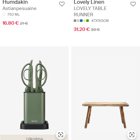
Humdakin
Lovely Linen
Astianpesuaine
LOVELY TABLE
RUNNER
750 ML
47X150CM
16.80 €
21 €
31.20 €
39 €
Ulkoilma