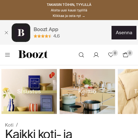
TAKAISIN TÖIHIN, TYYLILLÄ
Aloita uusi kausi tyylillä
Klikkaa ja osta nyt →
Boozt App
asenna
4.6
0
0
Sisustus
Keittiö
T
Koti
Kaikki koti- ja