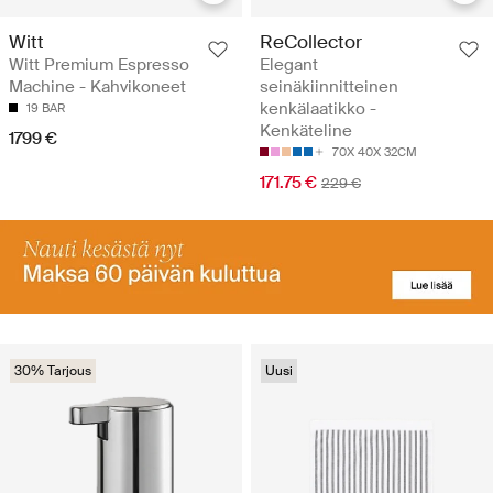
Witt
ReCollector
Witt Premium Espresso
Elegant
Machine - Kahvikoneet
seinäkiinnitteinen
kenkälaatikko -
19 BAR
Kenkäteline
1799 €
70X 40X 32CM
171.75 €
229 €
30% Tarjous
Uusi