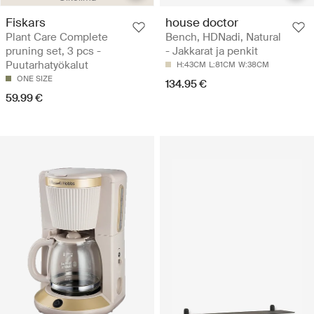
Fiskars
house doctor
Plant Care Complete
Bench, HDNadi, Natural
pruning set, 3 pcs -
- Jakkarat ja penkit
Puutarhatyökalut
H:43CM
L:81CM
W:38CM
ONE SIZE
134.95 €
59.99 €