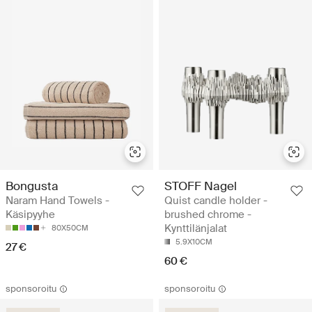
Bongusta
STOFF Nagel
Naram Hand Towels -
Quist candle holder -
Käsipyyhe
brushed chrome -
Kynttilänjalat
80X50CM
5.9X10CM
27 €
60 €
sponsoroitu
sponsoroitu