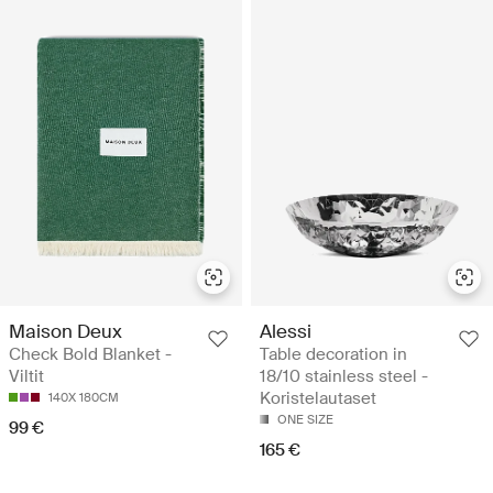
Maison Deux
Alessi
Check Bold Blanket -
Table decoration in
Viltit
18/10 stainless steel -
Koristelautaset
140X 180CM
ONE SIZE
99 €
165 €