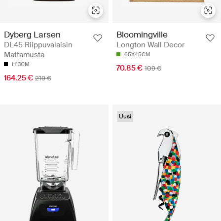
Dyberg Larsen
Bloomingville
DL45 Riippuvalaisin
Longton Wall Decor
Mattamusta
65X45CM
H13CM
70.85 €
109 €
164.25 €
219 €
Uusi