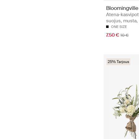
Bloomingville
Atena-kasvipot
suojus, musta, 
ONE SIZE
7.50 €
10 €
25% Tarjous