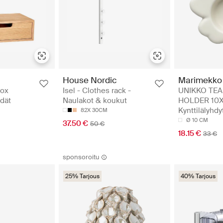
House Nordic
Marimekko
Box
Isel - Clothes rack -
UNIKKO TEA
ydät
Naulakot & koukut
HOLDER 10X
Kynttilälyhdy
82X 30CM
Ø 10 CM
37.50 €
50 €
18.15 €
33 €
sponsoroitu
25% Tarjous
40% Tarjous