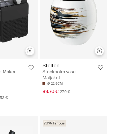
Stelton
e Maker
Stockholm vase -
Maljakot
t
Ø 22.5CM
83.70 €
279 €
53 €
70% Tarjous