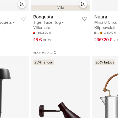
Villa
Bongusta
Nuura
quets -
Tiger Face Rug -
Miira 6 Circul
Villamatot
Riippuvalais
55X52CM
Ø 80 CM
48 €
2367.20 €
80 €
29
sponsoroitu
25% Tarjous
20% Tarjous