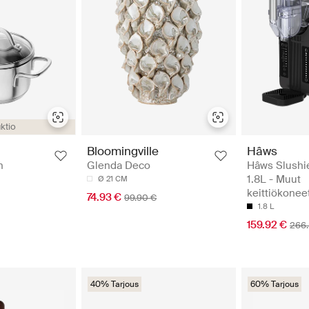
ktio
Hâws
Bloomingville
Hâws Slushi
n
Glenda Deco
1.8L - Muut
Ø 21 CM
keittiökonee
74.93 €
99.90 €
1.8 L
159.92 €
266.
40% Tarjous
60% Tarjous