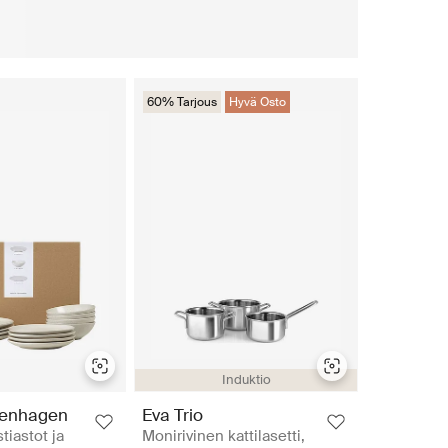
60% Tarjous
Hyvä Osto
Induktio
penhagen
Eva Trio
tiastot ja
Monirivinen kattilasetti,