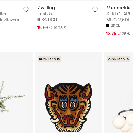
Marimekko
Zwilling
SIIRTOLAP
tien
Lusikka
MUG 2,5DL -
kivitavara
ONE SIZE
25 CL
15.96 €
19.95 €
13.75 €
25 €
40% Tarjous
20% Tarjous