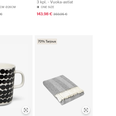
3 kpl. - Vuoka-astiat
0CM
Ø26CM
ONE SIZE
143.98 €
 €
359.95 €
70% Tarjous