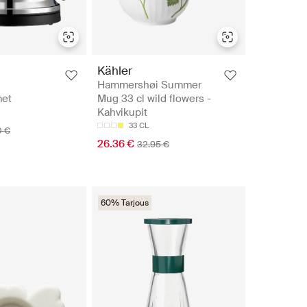
Kähler
Hammershøi Summer
met
Mug 33 cl wild flowers -
Kahvikupit
33 CL
0 €
26.36 €
32.95 €
60% Tarjous