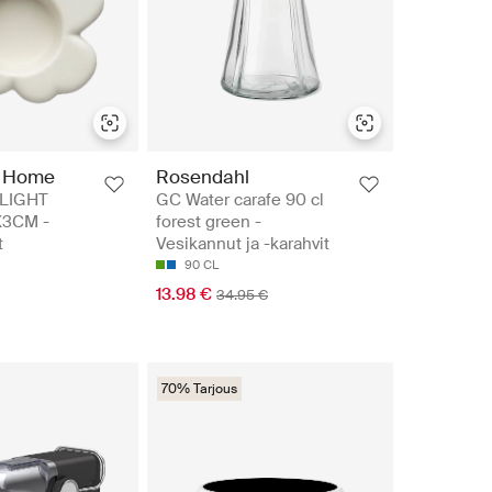
 Home
Rosendahl
LIGHT
GC Water carafe 90 cl
3CM -
forest green -
t
Vesikannut ja -karahvit
90 CL
13.98 €
34.95 €
70% Tarjous