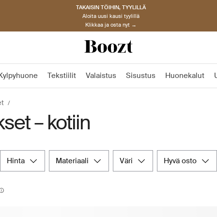
TAKAISIN TÖIHIN, TYYLILLÄ
Aloita uusi kausi tyylillä
Klikkaa ja osta nyt →
Kylpyhuone
Tekstiilit
Valaistus
Sisustus
Huonekalut
et
set – kotiin
hinta
materiaali
väri
hyvä osto