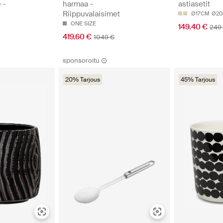
 -
harmaa -
astiasetit
Riippuvalaisimet
Ø17CM
Ø2
ONE SIZE
149.40 €
249
419.60 €
1049 €
sponsoroitu
20% Tarjous
45% Tarjous