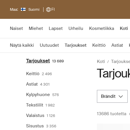
Maa:
Suomi
FI
Naiset
Miehet
Lapset
Urheilu
Kosmetiikka
Koti
Näytä kaikki
Uutuudet
Tarjoukset
Keittiö
Astiat
Tarjoukset
13 689
Koti
Tarjouks
Tarjouk
Keittiö
2 496
Astiat
4 301
Kylpyhuone
576
brändit
Tekstiilit
1 982
13686 tuotetta
Valaistus
1 126
Sisustus
3 356