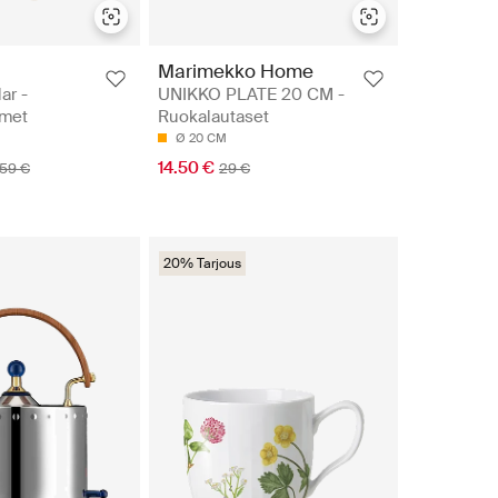
Marimekko Home
ar -
UNIKKO PLATE 20 CM -
imet
Ruokalautaset
Ø 20 CM
14.50 €
59 €
29 €
20% Tarjous