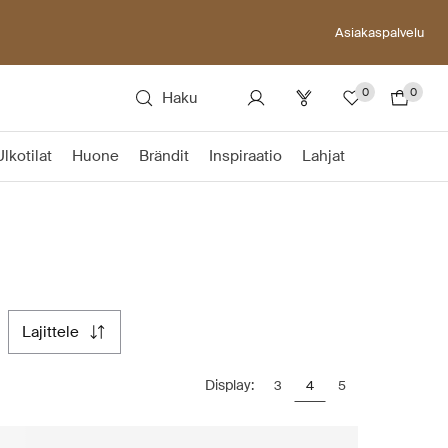
Asiakaspalvelu
0
0
Haku
Ulkotilat
Huone
Brändit
Inspiraatio
Lahjat
lajittele
Display:
3
4
5