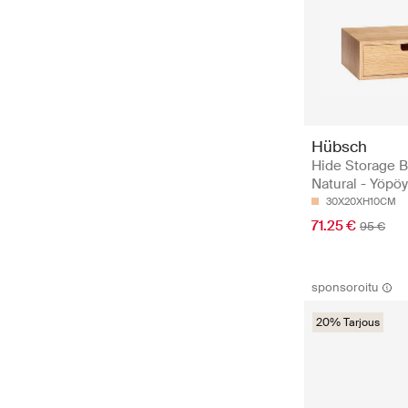
Hübsch
Hide Storage 
Natural - Yöpö
30X20XH10CM
71.25 €
95 €
sponsoroitu
20% Tarjous