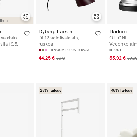
ilma
Bodum
en
Dyberg Larsen
OTTONI -
-valaisin
DL12 seinävalaisin,
Vedenkeitti
sija 19,5,
ruskea
0.5 L
HE:20CM L:12CM B:12CM
55.92 €
44.25 €
69.9
59 €
25% Tarjous
45% Tarjous