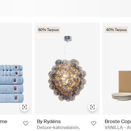
60% Tarjous
40% Tarjous
ome
By Rydéns
Broste Co
Deluxe-kattovalaisin,
VANILLA - As