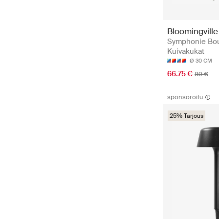
Bloomingville
Symphonie Bou
Kuivakukat
Ø 30 CM
66.75 €
89 €
sponsoroitu
25% Tarjous