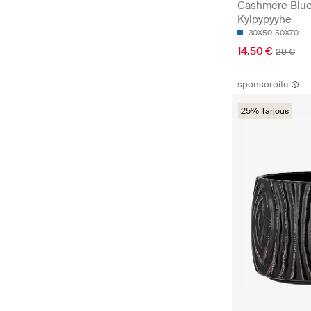
Cashmere Blue
Kylpypyyhe
30X50
50X70
14.50 €
29 €
sponsoroitu
25% Tarjous