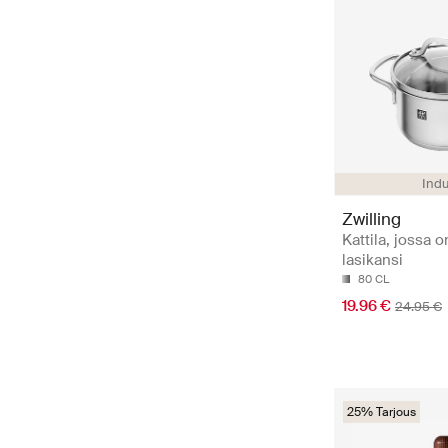
Indu
Zwilling
Kattila, jossa o
lasikansi
80 CL
19.96 €
24.95 €
25% Tarjous