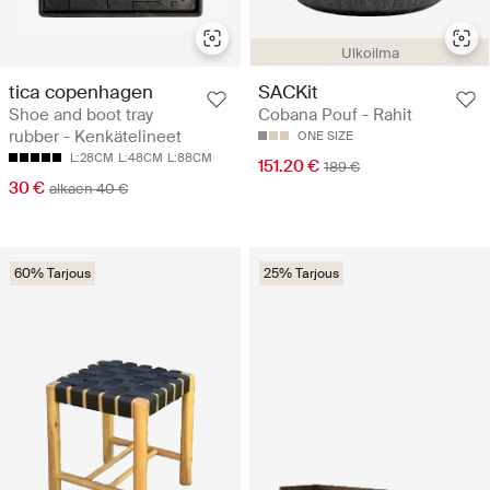
Ulkoilma
tica copenhagen
SACKit
Shoe and boot tray
Cobana Pouf - Rahit
rubber - Kenkätelineet
ONE SIZE
L:28CM
L:48CM
L:88CM
151.20 €
189 €
30 €
alkaen 40 €
60% Tarjous
25% Tarjous