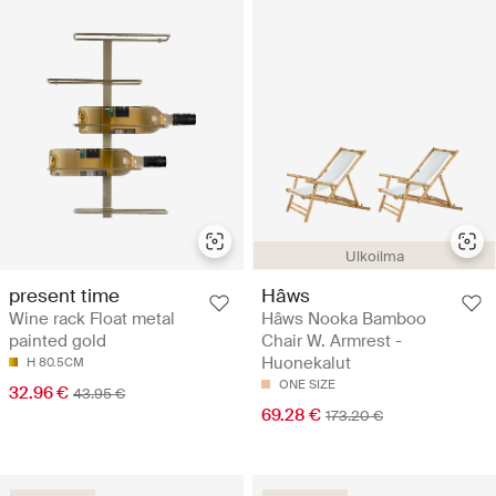
Ulkoilma
Hâws
present time
Hâws Nooka Bamboo
Wine rack Float metal
Chair W. Armrest -
painted gold
Huonekalut
H 80.5CM
ONE SIZE
32.96 €
43.95 €
69.28 €
173.20 €