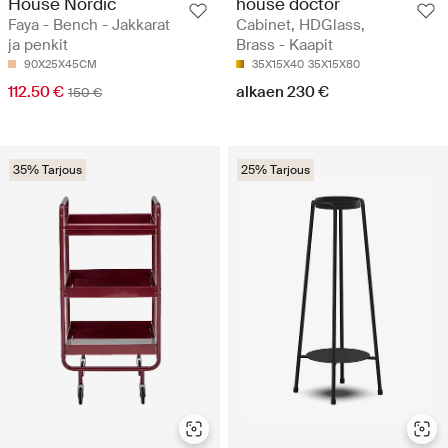
House Nordic
house doctor
Faya - Bench - Jakkarat
Cabinet, HDGlass,
ja penkit
Brass - Kaapit
90X25X45CM
35X15X40
35X15X80
112.50 €
alkaen 230 €
150 €
35% Tarjous
25% Tarjous