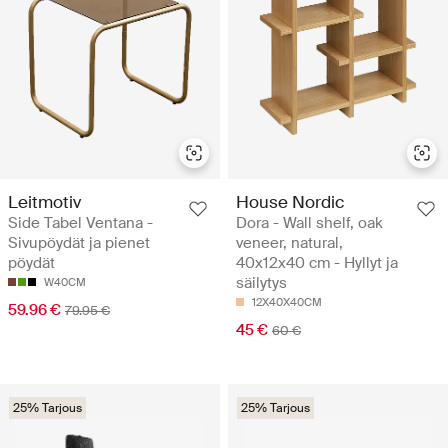
Leitmotiv
House Nordic
Side Tabel Ventana -
Dora - Wall shelf, oak
Sivupöydät ja pienet
veneer, natural,
pöydät
40x12x40 cm - Hyllyt ja
säilytys
W40CM
12X40X40CM
59.96 €
79.95 €
45 €
60 €
25% Tarjous
25% Tarjous