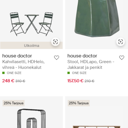
Ulkoilma
house doctor
house doctor
Kahvilasetti, HDHelo,
Stool, HDLapo, Green -
vihreä - Huonekalut
Jakkarat ja penkit
ONE SIZE
ONE SIZE
248 €
157.50 €
310 €
210 €
25% Tarjous
25% Tarjous