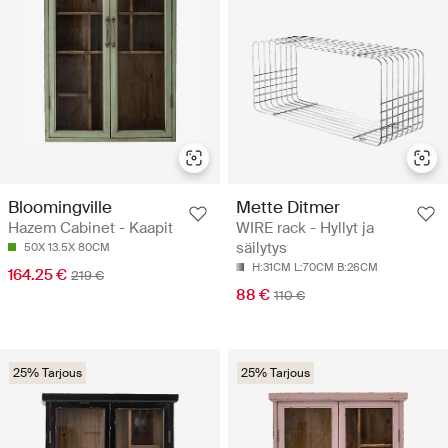
Bloomingville
Mette Ditmer
Hazem Cabinet - Kaapit
WIRE rack - Hyllyt ja
säilytys
50X 13.5X 80CM
H:31CM L:70CM B:26CM
164.25 €
219 €
88 €
110 €
25% Tarjous
25% Tarjous