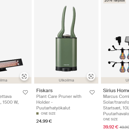
20% Tarjous
ilma
Ulkoilma
U
Fiskars
Sirius Hom
ettava
Plant Care Pruner with
Marcus Com
n, 1500 W,
Holder -
Solar/transf
Puutarhatyökalut
Startsæt, 10L
Puutarhavalo
ONE SIZE
ONE SIZE
24.99 €
39.92 €
49.9