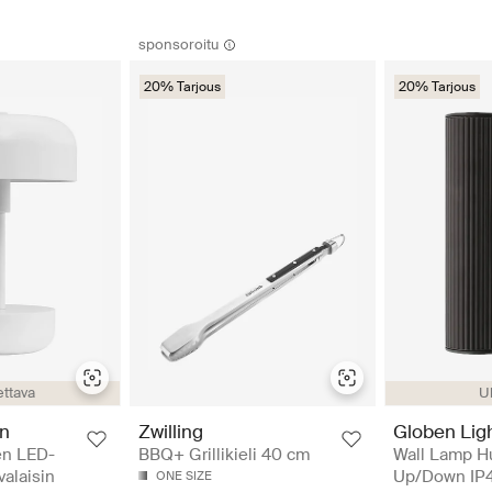
sponsoroitu
20% Tarjous
20% Tarjous
U
ttava
Globen Lig
en
Zwilling
Wall Lamp H
en LED-
BBQ+ Grillikieli 40 cm
Up/Down IP4
valaisin
ONE SIZE