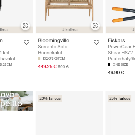
ilma
Ulkoilma
U
en
Bloomingville
Fiskars
Sorrento Sofa -
PowerGear 
 kpl -
Huonekalut
Shear HS72 
rhavalot
Puutarhatyök
132X78X67CM
 B:25CM
ONE SIZE
449.25 €
599 €
49.90 €
20% Tarjous
25% Tarjous