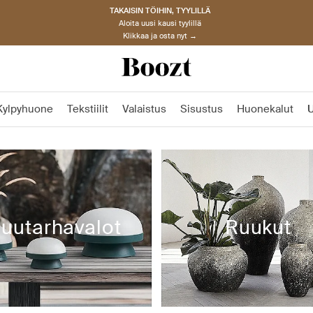
TAKAISIN TÖIHIN, TYYLILLÄ
Aloita uusi kausi tyylillä
Klikkaa ja osta nyt →
Kylpyhuone
Tekstiilit
Valaistus
Sisustus
Huonekalut
U
uutarhavalot
Ruukut