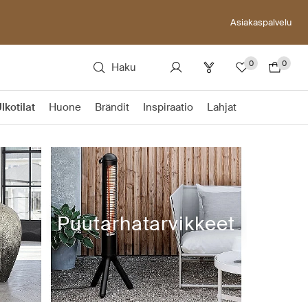
Asiakaspalvelu
0
0
Haku
lkotilat
Huone
Brändit
Inspiraatio
Lahjat
Puutarhatarvikkeet