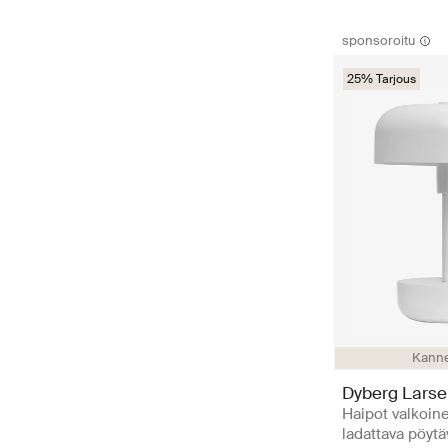
sponsoroitu
25% Tarjous
Kanne
Dyberg Lars
Haipot valkoin
ladattava pöytä