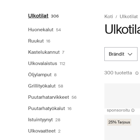
Ulkotilat
306
Koti
Ulkotilat
Ulkotil
Huonekalut
54
Ruukut
16
Kastelukannut
7
brändit
Ulkovalaistus
112
300 tuotetta
Öljylamput
8
Grillityökalut
58
Puutarhatarvikkeet
56
Puutarhatyökalut
16
sponsoroitu
Istuintyynyt
28
25% Tarjous
Ulkovaatteet
2