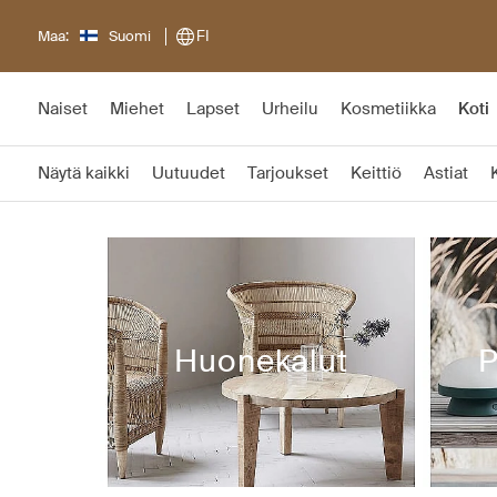
Maa:
Suomi
FI
Naiset
Miehet
Lapset
Urheilu
Kosmetiikka
Koti
Näytä kaikki
Uutuudet
Tarjoukset
Keittiö
Astiat
Huonekalut
P