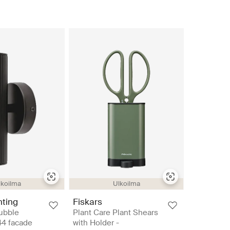
lkoilma
Ulkoilma
hting
Fiskars
ubble
Plant Care Plant Shears
4 facade
with Holder -