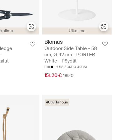
lkoilma
Ulkoilma
Blomus
Hedge
Outdoor Side Table - 58
-
cm, Ø 42 cm - PORTER -
alut
White - Pöydät
H 58.5CM
Ø 42CM
151.20 €
189 €
40% Tarjous