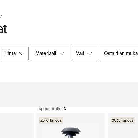
at
hinta
materiaali
väri
osta tilan muk
sponsoroitu
25% Tarjous
60% Tarjous