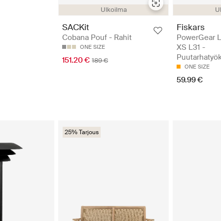
Ulkoilma
U
SACKit
Fiskars
Cobana Pouf - Rahit
PowerGear L
XS L31 -
ONE SIZE
Puutarhatyök
151.20 €
189 €
ONE SIZE
59.99 €
25% Tarjous