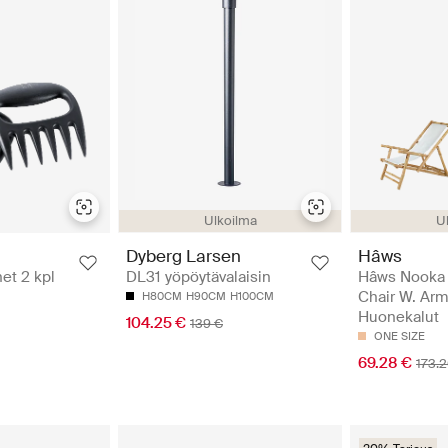
U
Ulkoilma
Hâws
Dyberg Larsen
Hâws Nooka
et 2 kpl
DL31 yöpöytävalaisin
Chair W. Arm
H80CM
H90CM
H100CM
Huonekalut
104.25 €
139 €
ONE SIZE
69.28 €
173.