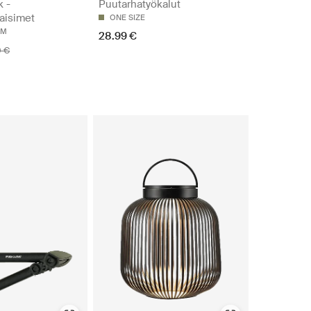
k -
Puutarhatyökalut
aisimet
ONE SIZE
CM
28.99 €
0 €