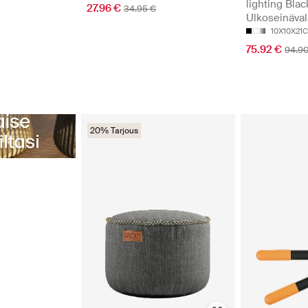
lighting Blac
27.96 €
34.95 €
Ulkoseinäval
10X10X21
75.92 €
94.9
20% Tarjous