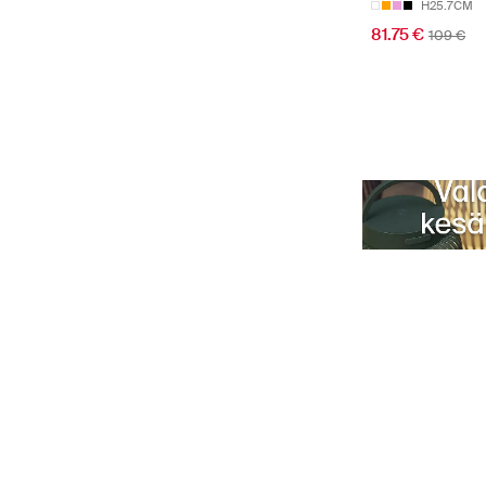
H25.7CM
81.75 €
109 €