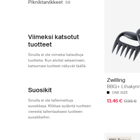
Pikniktarvikkeet
59
Viimeksi katsotut
tuotteet
Sinulla ei ole viimeksi katsottuja
tuotteita. Kun aloitat selaamisen,
katsomasi tuotteet näkyvät täällä.
Zwilling
BBQ+ Lihakynn
Suosikit
ONE SIZE
Sinulla ei ole tallennettuja
13.46 €
17.95 €
suosikkeja. Klikkaa sydäntä tuotteen
vierestä tallentaaksesi tuotteen
suosikkeihin.