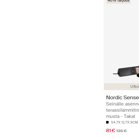
40% Tarjous
Ulko
Nordic Sense
Seinälle asenn
terassilämmiti
musta - Takat
54.7X 12.7X 9CM
81 €
135 €