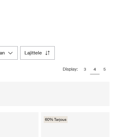
aan
lajittele
Display:
3
4
5
60% Tarjous