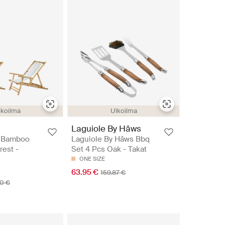
lkoilma
Ulkoilma
Laguiole By Hâws
 Bamboo
Laguiole By Hâws Bbq
rest -
Set 4 Pcs Oak - Takat
ONE SIZE
63.95 €
159.87 €
20 €