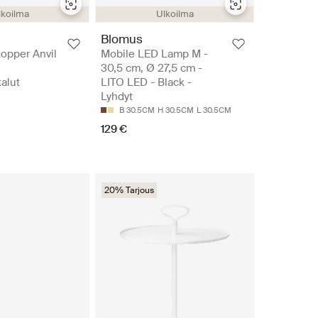
lkoilma
Ulkoilma
Blomus
opper Anvil
Mobile LED Lamp M -
30,5 cm, Ø 27,5 cm -
alut
LITO LED - Black -
Lyhdyt
B 30.5CM
H 30.5CM
L 30.5CM
129 €
20% Tarjous