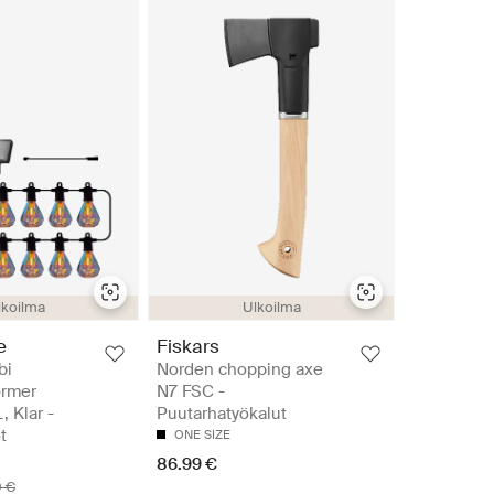
lkoilma
Ulkoilma
e
Fiskars
bi
Norden chopping axe
ormer
N7 FSC -
, Klar -
Puutarhatyökalut
t
ONE SIZE
86.99 €
0 €