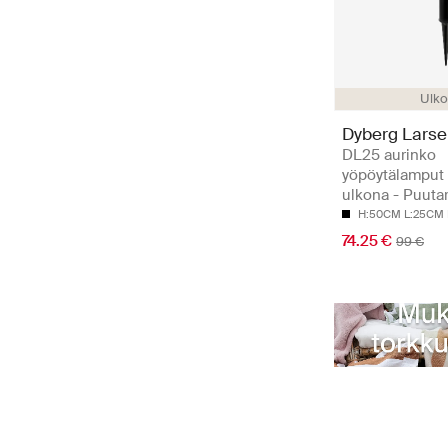
Ulko
Dyberg Lars
DL25 aurinko
yöpöytälamput 1
ulkona - Puuta
H:50CM L:25CM
74.25 €
99 €