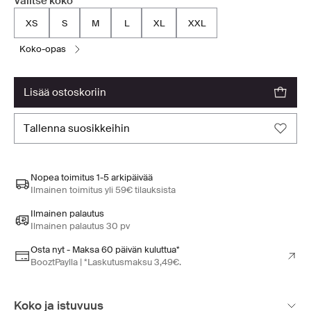
Valitse koko
XS
S
M
L
XL
XXL
koko-opas
lisää ostoskoriin
tallenna suosikkeihin
Nopea toimitus 1-5 arkipäivää
Ilmainen toimitus yli 59€ tilauksista
Ilmainen palautus
Ilmainen palautus 30 pv
Osta nyt - Maksa 60 päivän kuluttua*
BooztPaylla | *Laskutusmaksu 3,49€.
Koko ja istuvuus