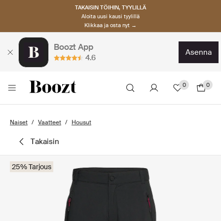
TAKAISIN TÖIHIN, TYYLILLÄ
Aloita uusi kausi tyylillä
Klikkaa ja osta nyt →
Boozt App
asenna
4.6
0
0
Naiset
Vaatteet
Housut
takaisin
25% Tarjous