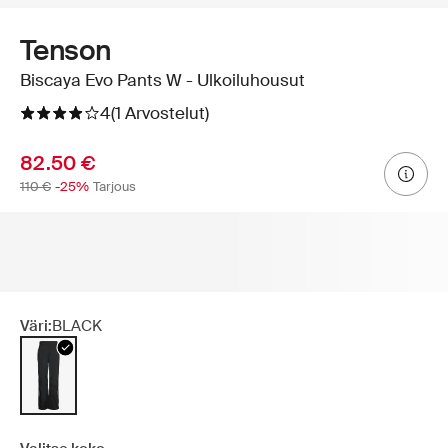
Tenson
Biscaya Evo Pants W - Ulkoiluhousut
4
(1 Arvostelut)
82.50 €
110 €
-25%
Tarjous
Väri:
BLACK