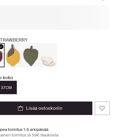
TRAWBERRY
se koko
 37CM
lisää ostoskoriin
pea toimitus 1-5 arkipäivää
ainen toimitus yli 59€ tilauksista