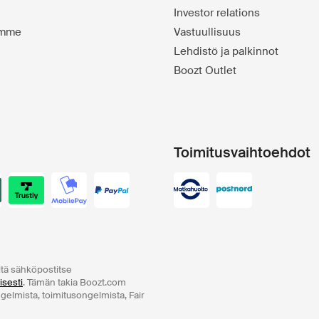
Investor relations
emme
Vastuullisuus
Lehdistö ja palkinnot
Boozt Outlet
Toimitusvaihtoehdot
ltä sähköpostitse
isesti
. Tämän takia Boozt.com
ngelmista, toimitusongelmista, Fair