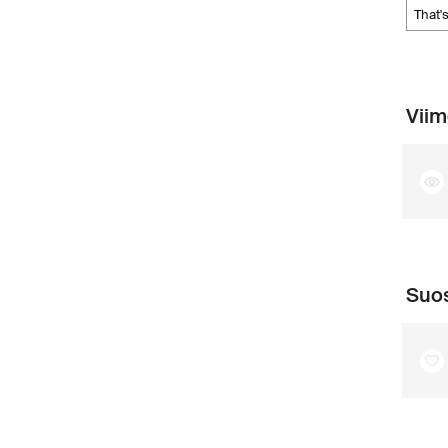
that
Viim
Suos