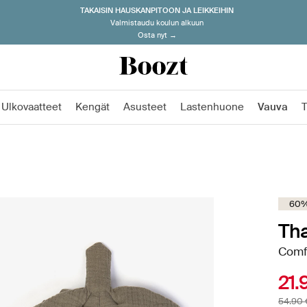
TAKAISIN HAUSKANPITOON JA LEIKKEIHIN
Valmistaudu koulun alkuun
Osta nyt →
Ulkovaatteet
Kengät
Asusteet
Lastenhuone
Vauva
60%
Tha
Comfy
21.
54.90 