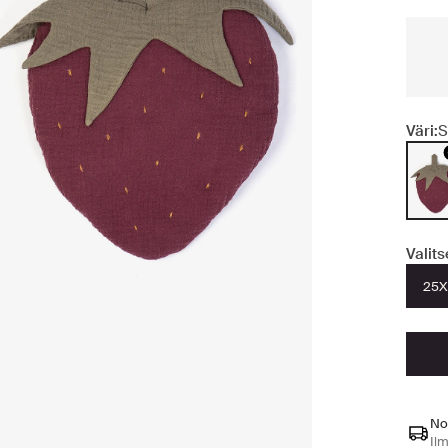
Väri:
S
Valit
25X
No
Ilm