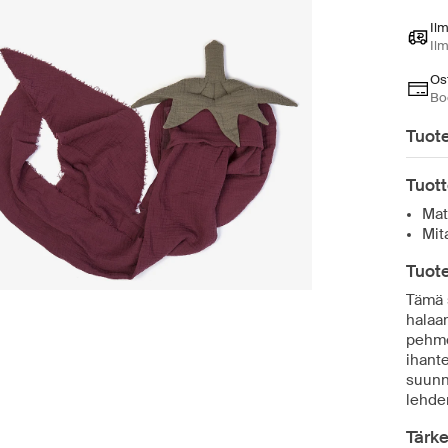
Il
Il
Ost
Bo
Tuote
Tuott
Mat
Mit
Tuote
Tämä 
halaa
pehmei
ihante
suunni
lehden
Tärk