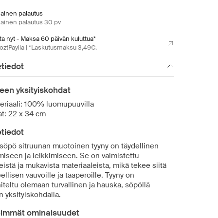
mainen palautus
mainen palautus 30 pv
a nyt - Maksa 60 päivän kuluttua*
oztPaylla | *Laskutusmaksu 3,49€.
tiedot
een yksityiskohdat
eriaali: 100% luomupuuvilla
at: 22 x 34 cm
tiedot
söpö sitruunan muotoinen tyyny on täydellinen
miseen ja leikkimiseen. Se on valmistettu
stä ja mukavista materiaaleista, mikä tekee siitä
ellisen vauvoille ja taaperoille. Tyyny on
teltu olemaan turvallinen ja hauska, söpöllä
 yksityiskohdalla.
eimmät ominaisuudet