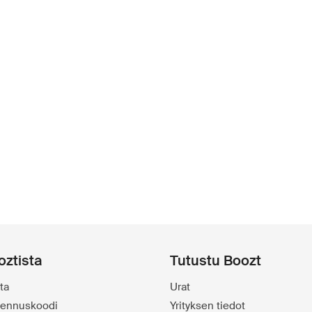
oztista
Tutustu Boozt
ta
Urat
alennuskoodi
Yrityksen tiedot