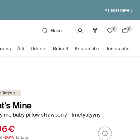
Asiakaspalvelu
0
0
Haku
Teens
Äiti
Urheilu
Brändit
Koulun alku
Inspiraatio
 Tarjous
t's Mine
 me baby pillow strawberry - Imetystyyny
96 €
€
-60%
Tarjous