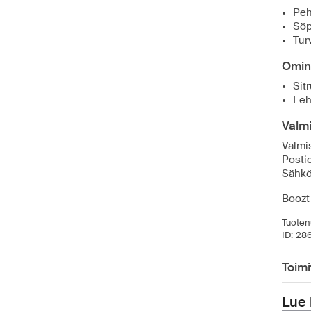
Peh
Söp
Tur
Omin
Sit
Leh
Valmi
Valmis
Posti
Sähkö
Boozt 
Tuoten
ID:
28
Toimi
Lue 