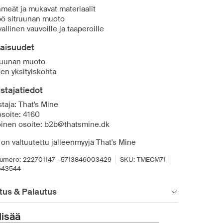
meät ja mukavat materiaalit
ö sitruunan muoto
vallinen vauvoille ja taaperoille
aisuudet
ruunan muoto
en yksityiskohta
stajatiedot
taja: That's Mine
osoite: 4160
inen osoite: b2b@thatsmine.dk
on valtuutettu jälleenmyyjä That's Mine
umero:
222701147 - 5713846003429
SKU:
TMECM71
643544
tus & Palautus
lisää