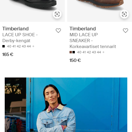
Timberland
Timberland
LACE UP SHOE -
MID LACE UP
Derby-kengät
SNEAKER -
Korkeavartiset tennarit
40
41
42
43
44
40
41
42
43
44
165 €
150 €