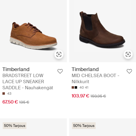
Timberland
Timberland
BRADSTREET LOW
MID CHELSEA BOOT -
LACE UP SNEAKER
Nilkkurit
SADDLE - Nauhakengät
40
41
43
103.97 €
159.95 €
67.50 €
135 €
50% Tarjous
50% Tarjous