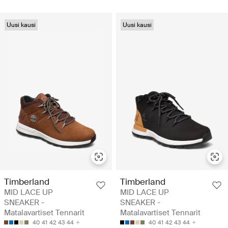
Uusi kausi
Uusi kausi
Timberland
Timberland
MID LACE UP
MID LACE UP
SNEAKER -
SNEAKER -
Matalavartiset Tennarit
Matalavartiset Tennarit
40
41
42
43
44
40
41
42
43
44