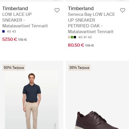
Timberland
Timberland
LOW LACE UP
Seneca Bay LOW LACE
SNEAKER -
UP SNEAKER
Matalavartiset Tennarit
PETRIFIED OAK -
Matalavartiset Tennarit
40
43
40
41
43
57.50 €
115 €
80.50 €
115 €
50% Tarjous
35% Tarjous