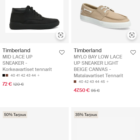
Timberland
Timberland
MID LACE UP
MYLO BAY LOW LACE
SNEAKER -
UP SNEAKER LIGHT
Korkeavartiset tennarit
BEIGE CANVAS -
Matalavartiset Tennarit
40
41
42
43
44
40
42
43
44
45
72 €
120 €
47.50 €
95 €
50% Tarjous
35% Tarjous