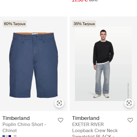
55 €
60% Tarjous
35% Tarjous
Timberland
Timberland
Poplin Chino Short -
EXETER RIVER
Chinot
Loopback Crew Neck
Sweatshirt BLACK -
31