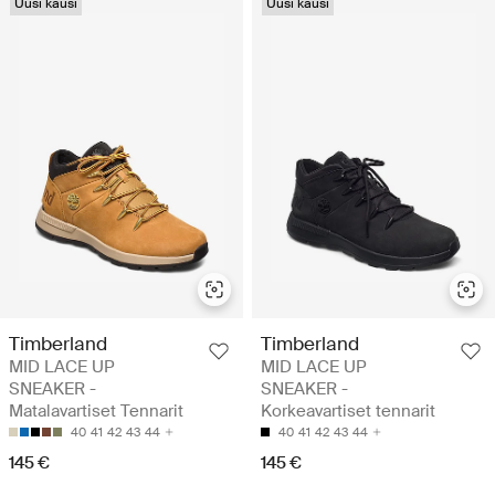
Uusi kausi
Uusi kausi
Timberland
Timberland
MID LACE UP
MID LACE UP
SNEAKER -
SNEAKER -
Matalavartiset Tennarit
Korkeavartiset tennarit
40
41
42
43
44
40
41
42
43
44
145 €
145 €