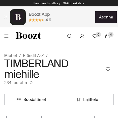
Ilmainen toimitus yli 59€ tilauksista
Nopea toimitus 2-5 arkipäivää
Boozt App
asenna
4.6
0
0
Miehet
Brändit A-Z
TIMBERLAND
miehille
234 tuotetta
suodattimet
lajittele