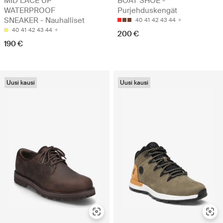
MID LACE UP
BOAT SHOE -
WATERPROOF
Purjehduskengät
SNEAKER - Nauhalliset
40
41
42
43
44
40
41
42
43
44
200 €
190 €
Uusi kausi
Uusi kausi