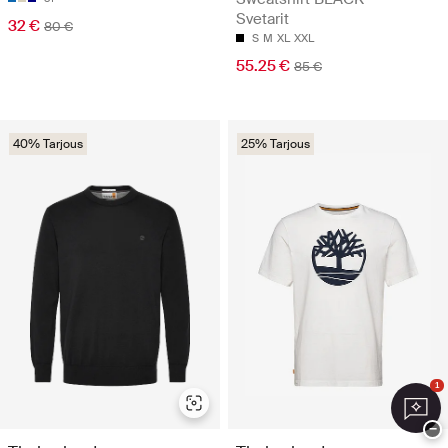
Svetarit
32 €
80 €
S
M
XL
XXL
55.25 €
85 €
40% Tarjous
25% Tarjous
1
−