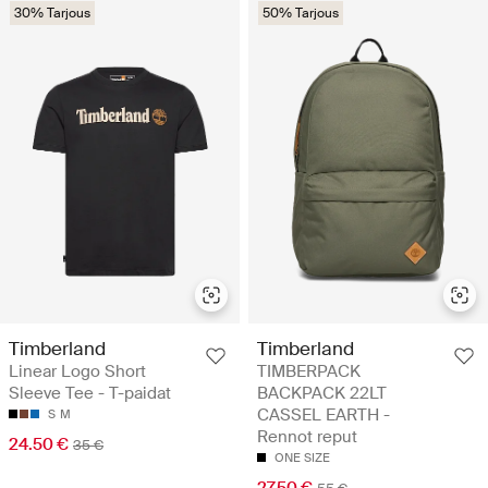
30% Tarjous
50% Tarjous
Timberland
Timberland
Linear Logo Short
TIMBERPACK
Sleeve Tee - T-paidat
BACKPACK 22LT
CASSEL EARTH -
S
M
Rennot reput
24.50 €
35 €
ONE SIZE
27.50 €