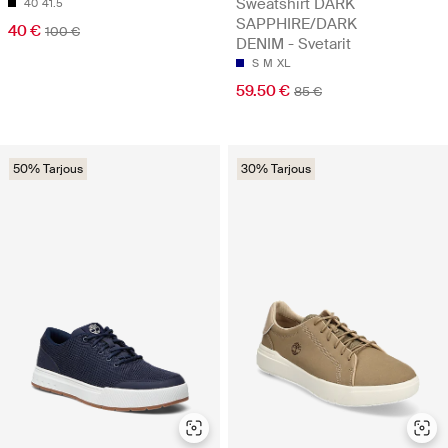
Sweatshirt DARK
40
41.5
SAPPHIRE/DARK
40 €
100 €
DENIM - Svetarit
S
M
XL
59.50 €
85 €
50% Tarjous
30% Tarjous