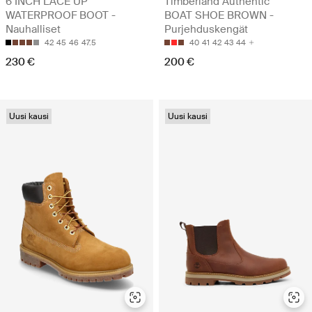
6 INCH LACE UP
Timberland Authentic
WATERPROOF BOOT -
BOAT SHOE BROWN -
Nauhalliset
Purjehduskengät
42
45
46
47.5
40
41
42
43
44
230 €
200 €
Uusi kausi
Uusi kausi