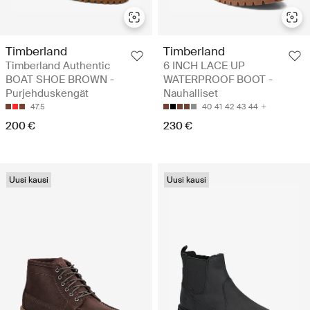
Timberland
Timberland
Timberland Authentic
6 INCH LACE UP
BOAT SHOE BROWN -
WATERPROOF BOOT -
Purjehduskengät
Nauhalliset
47.5
40
41
42
43
44
200 €
230 €
Uusi kausi
Uusi kausi