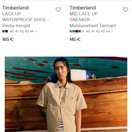
Timberland
Timberland
LACE UP
MID LACE UP
WATERPROOF SHOE -
SNEAKER -
Derby-kengät
Matalavartiset Tennarit
40
41
42
43
44
40
41
42
43
44
165 €
145 €