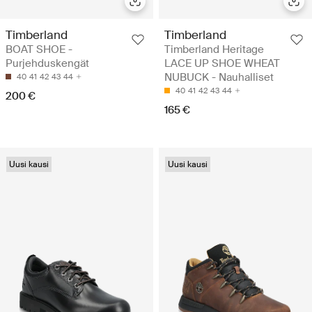
Timberland
Timberland
BOAT SHOE -
Timberland Heritage
Purjehduskengät
LACE UP SHOE WHEAT
NUBUCK - Nauhalliset
40
41
42
43
44
40
41
42
43
44
200 €
165 €
Uusi kausi
Uusi kausi