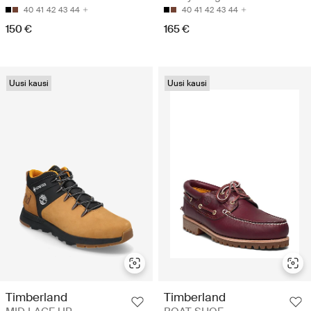
40
41
42
43
44
40
41
42
43
44
150 €
165 €
Uusi kausi
Uusi kausi
Timberland
Timberland