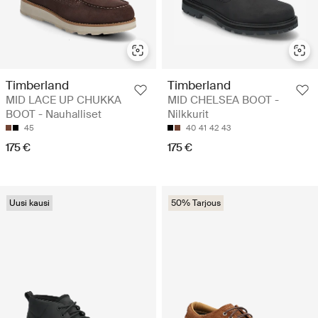
Timberland
Timberland
MID LACE UP CHUKKA
MID CHELSEA BOOT -
BOOT - Nauhalliset
Nilkkurit
45
40
41
42
43
175 €
175 €
Uusi kausi
50% Tarjous