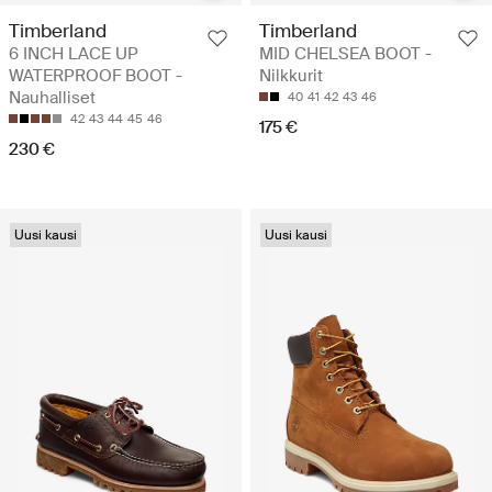
Timberland
Timberland
6 INCH LACE UP
MID CHELSEA BOOT -
WATERPROOF BOOT -
Nilkkurit
Nauhalliset
40
41
42
43
46
42
43
44
45
46
175 €
230 €
Uusi kausi
Uusi kausi