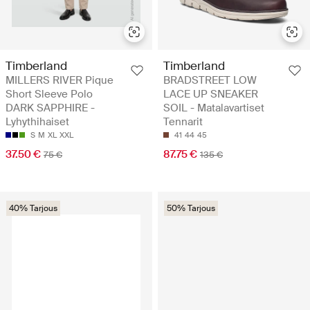
Timberland
Timberland
MILLERS RIVER Pique
BRADSTREET LOW
Short Sleeve Polo
LACE UP SNEAKER
DARK SAPPHIRE -
SOIL - Matalavartiset
Lyhythihaiset
Tennarit
S
M
XL
XXL
41
44
45
37.50 €
87.75 €
75 €
135 €
40% Tarjous
50% Tarjous