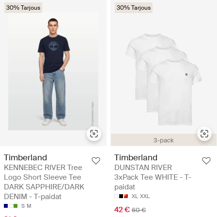
30% Tarjous
30% Tarjous
3-pack
Timberland
Timberland
KENNEBEC RIVER Tree
DUNSTAN RIVER
Logo Short Sleeve Tee
3xPack Tee WHITE - T-
DARK SAPPHIRE/DARK
paidat
DENIM - T-paidat
XL
XXL
S
M
42 €
60 €