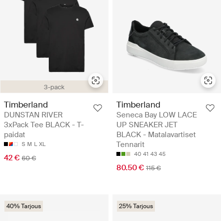
3-pack
Timberland
Timberland
DUNSTAN RIVER
Seneca Bay LOW LACE
3xPack Tee BLACK - T-
UP SNEAKER JET
paidat
BLACK - Matalavartiset
Tennarit
S
M
L
XL
40
41
43
45
42 €
60 €
80.50 €
115 €
40% Tarjous
25% Tarjous