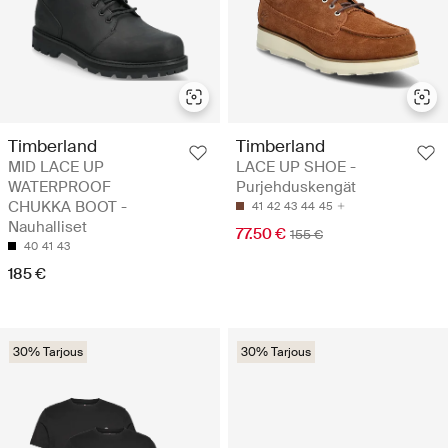
Timberland
Timberland
MID LACE UP
LACE UP SHOE -
WATERPROOF
Purjehduskengät
CHUKKA BOOT -
41
42
43
44
45
Nauhalliset
77.50 €
155 €
40
41
43
185 €
30% Tarjous
30% Tarjous