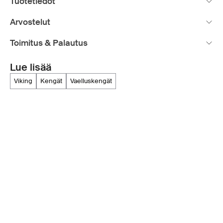
Tuotetiedot
Arvostelut
Toimitus & Palautus
Lue lisää
viking
kengät
vaelluskengät