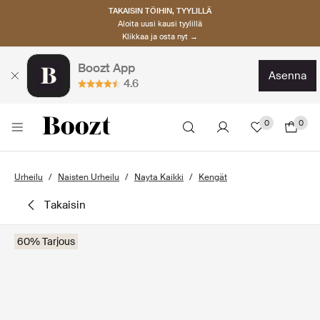
TAKAISIN TÖIHIN, TYYLILLÄ
Aloita uusi kausi tyylillä
Klikkaa ja osta nyt →
Boozt App
asenna
4.6
0
0
Urheilu
Naisten Urheilu
Nayta Kaikki
Kengät
takaisin
60% Tarjous