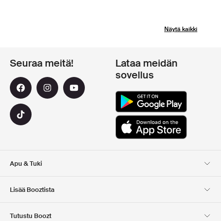
Näytä kaikki
Seuraa meitä!
Lataa meidän
sovellus
Apu & Tuki
Asiakaspalvelu
Toimitus
Lisää Booztista
Palautukset
Maksu
Tietoa Meista
Virallinen alennuskoodi
Tutustu Boozt