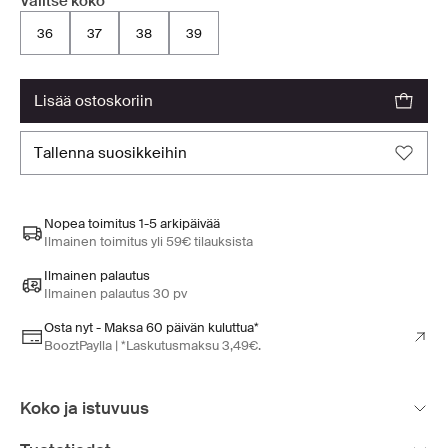
Valitse koko
36
37
38
39
lisää ostoskoriin
tallenna suosikkeihin
Nopea toimitus 1-5 arkipäivää
Ilmainen toimitus yli 59€ tilauksista
Ilmainen palautus
Ilmainen palautus 30 pv
Osta nyt - Maksa 60 päivän kuluttua*
BooztPaylla | *Laskutusmaksu 3,49€.
Koko ja istuvuus