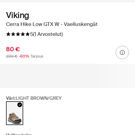
Viking
Cerra Hike Low GTX W - Vaelluskengät
5
(1 Arvostelut)
80 €
200 €
-60%
Tarjous
Väri:
LIGHT BROWN/GREY