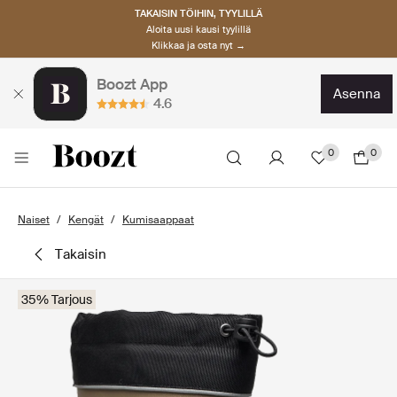
TAKAISIN TÖIHIN, TYYLILLÄ
Aloita uusi kausi tyylillä
Klikkaa ja osta nyt →
Boozt App
asenna
4.6
0
0
Naiset
Kengät
Kumisaappaat
takaisin
35% Tarjous