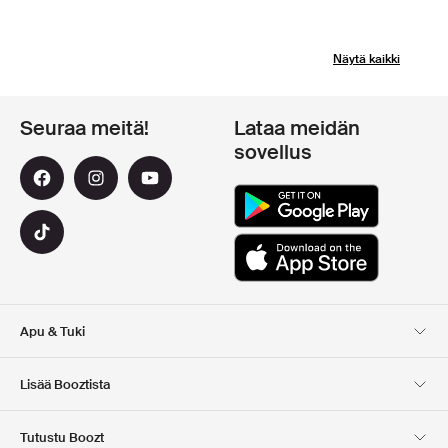
Näytä kaikki
Seuraa meitä!
Lataa meidän
sovellus
Apu & Tuki
Asiakaspalvelu
Toimitus
Lisää Booztista
Palautukset
Maksu
Tietoa Meista
Virallinen alennuskoodi
Tutustu Boozt