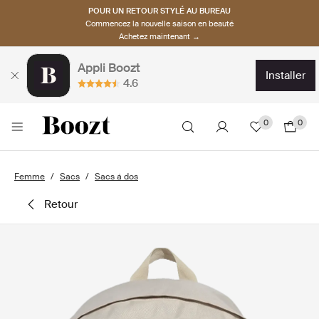
POUR UN RETOUR STYLÉ AU BUREAU
Commencez la nouvelle saison en beauté
Achetez maintenant →
Appli Boozt
installer
4.6
0
0
Femme
Sacs
Sacs á dos
retour