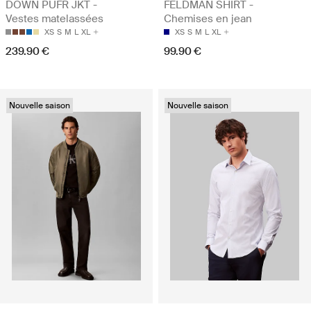
DOWN PUFR JKT -
FELDMAN SHIRT -
Vestes matelassées
Chemises en jean
XS
S
M
L
XL
XS
S
M
L
XL
239.90 €
99.90 €
Nouvelle saison
Nouvelle saison