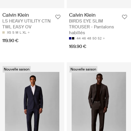
Calvin Klein
Calvin Klein
LS HEAVY UTILITY CTN
BIRDS EYE SLIM
TWL EASY OV
TROUSER - Pantalons
habillés
XS
S
M
L
XL
44
46
48
50
52
119.90 €
169.90 €
Nouvelle saison
Nouvelle saison