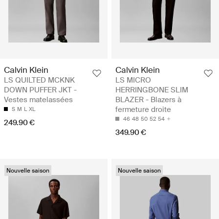
Calvin Klein
Calvin Klein
LS QUILTED MCKNK
LS MICRO
DOWN PUFFER JKT -
HERRINGBONE SLIM
Vestes matelassées
BLAZER - Blazers à
fermeture droite
S
M
L
XL
46
48
50
52
54
249.90 €
349.90 €
Nouvelle saison
Nouvelle saison