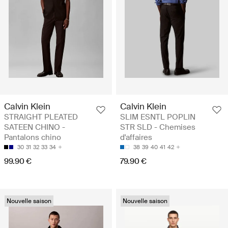
Calvin Klein
Calvin Klein
STRAIGHT PLEATED
SLIM ESNTL POPLIN
SATEEN CHINO -
STR SLD - Chemises
Pantalons chino
d'affaires
30
31
32
33
34
38
39
40
41
42
99.90 €
79.90 €
Nouvelle saison
Nouvelle saison