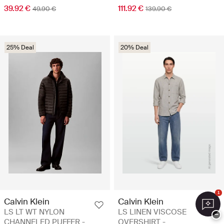
39.92 €
111.92 €
49.90 €
139.90 €
25% Deal
20% Deal
1
Calvin Klein
Calvin Klein
LS LT WT NYLON
LS LINEN VISCOSE
−
CHANNELED PUFFER -
OVERSHIRT -