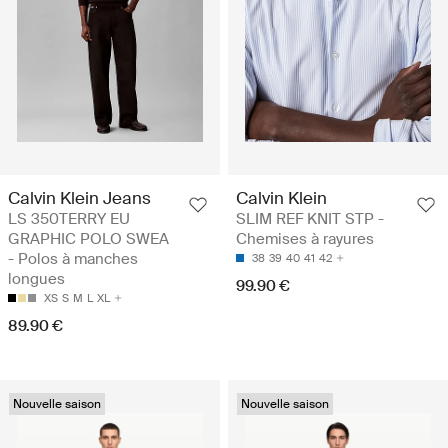
Calvin Klein Jeans
Calvin Klein
LS 350TERRY EU
SLIM REF KNIT STP -
GRAPHIC POLO SWEA
Chemises à rayures
- Polos à manches
38
39
40
41
42
longues
99.90 €
XS
S
M
L
XL
89.90 €
Nouvelle saison
Nouvelle saison