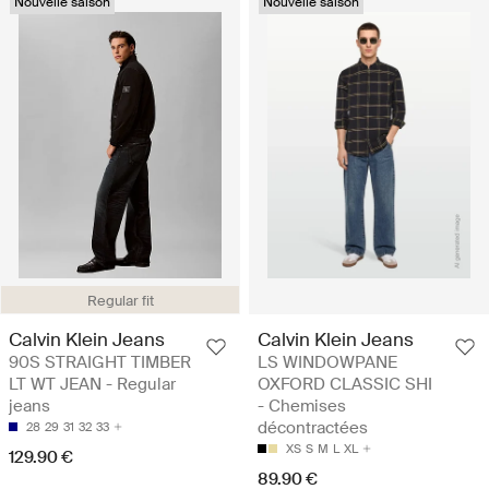
Nouvelle saison
Nouvelle saison
Regular fit
Calvin Klein Jeans
Calvin Klein Jeans
90S STRAIGHT TIMBER
LS WINDOWPANE
LT WT JEAN - Regular
OXFORD CLASSIC SHI
jeans
- Chemises
décontractées
28
29
31
32
33
XS
S
M
L
XL
129.90 €
89.90 €