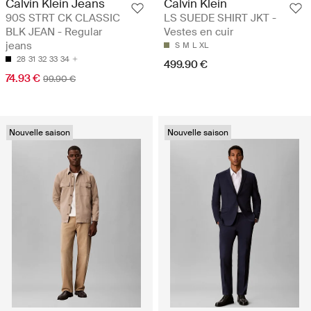
Calvin Klein Jeans
Calvin Klein
90S STRT CK CLASSIC
LS SUEDE SHIRT JKT -
BLK JEAN - Regular
Vestes en cuir
jeans
S
M
L
XL
28
31
32
33
34
499.90 €
74.93 €
99.90 €
Nouvelle saison
Nouvelle saison