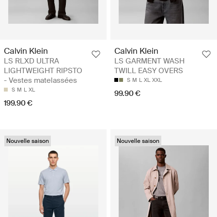
Calvin Klein
Calvin Klein
LS RLXD ULTRA
LS GARMENT WASH
LIGHTWEIGHT RIPSTO
TWILL EASY OVERS
- Vestes matelassées
S
M
L
XL
XXL
S
M
L
XL
99.90 €
199.90 €
Nouvelle saison
Nouvelle saison