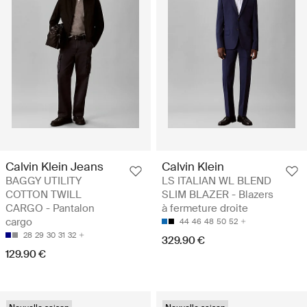
Calvin Klein Jeans
Calvin Klein
BAGGY UTILITY
LS ITALIAN WL BLEND
COTTON TWILL
SLIM BLAZER - Blazers
CARGO - Pantalon
à fermeture droite
cargo
44
46
48
50
52
28
29
30
31
32
329.90 €
129.90 €