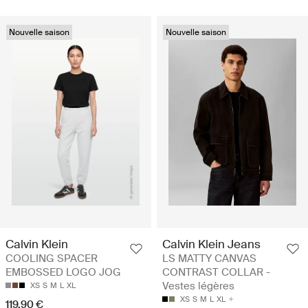
Nouvelle saison
Nouvelle saison
Calvin Klein
Calvin Klein Jeans
COOLING SPACER
LS MATTY CANVAS
EMBOSSED LOGO JOG
CONTRAST COLLAR -
Vestes légères
XS
S
M
L
XL
XS
S
M
L
XL
119.90 €