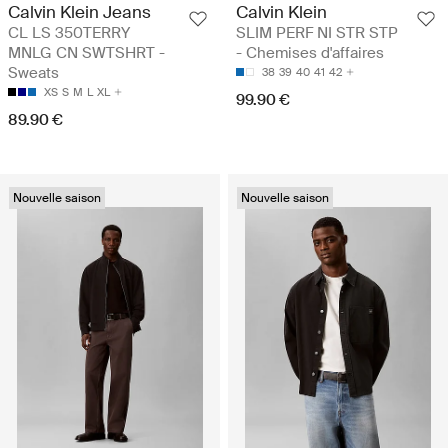
Calvin Klein Jeans
Calvin Klein
CL LS 350TERRY
SLIM PERF NI STR STP
MNLG CN SWTSHRT -
- Chemises d'affaires
Sweats
38
39
40
41
42
XS
S
M
L
XL
99.90 €
89.90 €
Nouvelle saison
Nouvelle saison