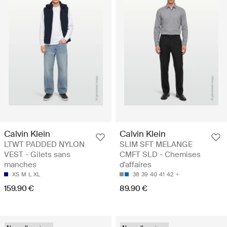
Calvin Klein
Calvin Klein
LTWT PADDED NYLON
SLIM SFT MELANGE
VEST - Gilets sans
CMFT SLD - Chemises
manches
d'affaires
XS
M
L
XL
38
39
40
41
42
159.90 €
89.90 €