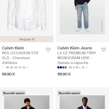
Regular fit
Calvin Klein
Calvin Klein Jeans
REG OCCASION STR
LS EZ PREMIUM TRRY
SLD - Chemises
MONOGRAM HDIE -
d'affaires
Sweats à capuche
38
39
40
41
42
XS
S
M
L
XL
99.90 €
119.90 €
Nouvelle saison
Nouvelle saison