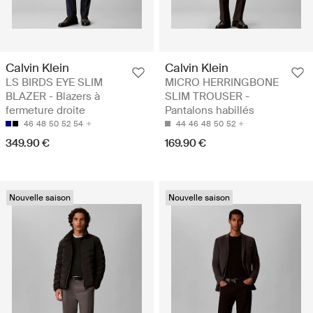
Calvin Klein
Calvin Klein
LS BIRDS EYE SLIM
MICRO HERRINGBONE
BLAZER - Blazers à
SLIM TROUSER -
fermeture droite
Pantalons habillés
46
48
50
52
54
44
46
48
50
52
349.90 €
169.90 €
Nouvelle saison
Nouvelle saison