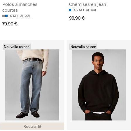
Polos à manches
Chemises en jean
courtes
XS
M
L
XL
XXL
S
M
L
XL
XXL
99.90 €
79.90 €
Nouvelle saison
Nouvelle saison
Regular fit