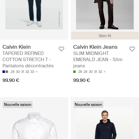
Slim fit
Calvin Klein
Calvin Klein Jeans
TAPERED REFINED
SLIM MIDNIGHT
COTTON STRETCH T -
EMERALD JEAN - Slim
Pantalons décontractés
jeans
29
30
31
32
33
28
29
30
31
32
99.90 €
99.90 €
Nouvelle saison
Nouvelle saison