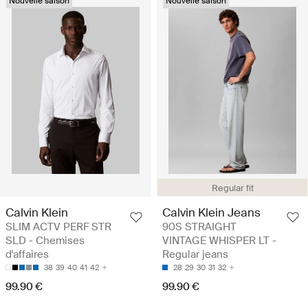
Nouvelle saison
Nouvelle saison
Regular fit
Calvin Klein
Calvin Klein Jeans
SLIM ACTV PERF STR
90S STRAIGHT
SLD - Chemises
VINTAGE WHISPER LT -
d'affaires
Regular jeans
38
39
40
41
42
28
29
30
31
32
99.90 €
99.90 €