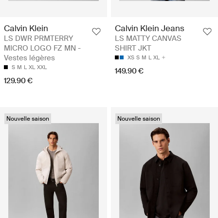
Calvin Klein
Calvin Klein Jeans
LS DWR PRMTERRY
LS MATTY CANVAS
MICRO LOGO FZ MN -
SHIRT JKT
Vestes légères
XS
S
M
L
XL
S
M
L
XL
XXL
149.90 €
129.90 €
Nouvelle saison
Nouvelle saison