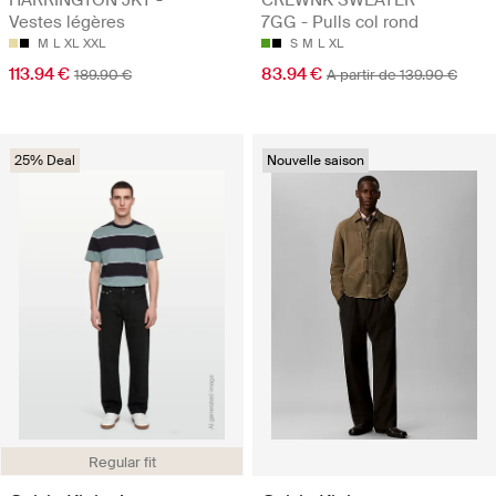
Vestes légères
7GG - Pulls col rond
M
L
XL
XXL
S
M
L
XL
113.94 €
83.94 €
189.90 €
A partir de 139.90 €
25% Deal
Nouvelle saison
Regular fit