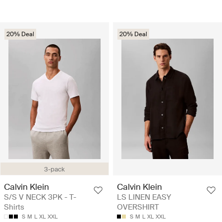
20% Deal
20% Deal
3-pack
Calvin Klein
Calvin Klein
S/S V NECK 3PK - T-
LS LINEN EASY
Shirts
OVERSHIRT
S
M
L
XL
XXL
S
M
L
XL
XXL