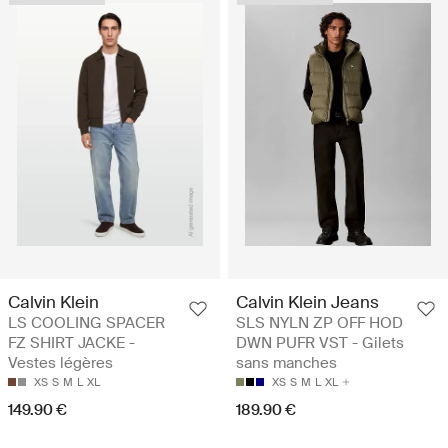
Calvin Klein
Calvin Klein Jeans
LS COOLING SPACER
SLS NYLN ZP OFF HOD
FZ SHIRT JACKE -
DWN PUFR VST - Gilets
Vestes légères
sans manches
XS
S
M
L
XL
XS
S
M
L
XL
149.90 €
189.90 €