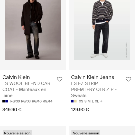
Calvin Klein
Calvin Klein Jeans
LS WOOL BLEND CAR
LS EZ STRIP
COAT - Manteaux en
PREMTERY QTR ZIP -
laine
Sweats
RG/36
RG/38
RG/40
RG/44
XS
S
M
L
XL
349.90 €
129.90 €
Nouvelle saison
Nouvelle saison