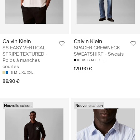
Calvin Klein
Calvin Klein
SS EASY VERTICAL
SPACER CREWNECK
STRIPE TEXTURED -
SWEATSHIRT - Sweats
Polos à manches
XS
S
M
L
XL
courtes
129.90 €
S
M
L
XL
XXL
89.90 €
Nouvelle saison
Nouvelle saison