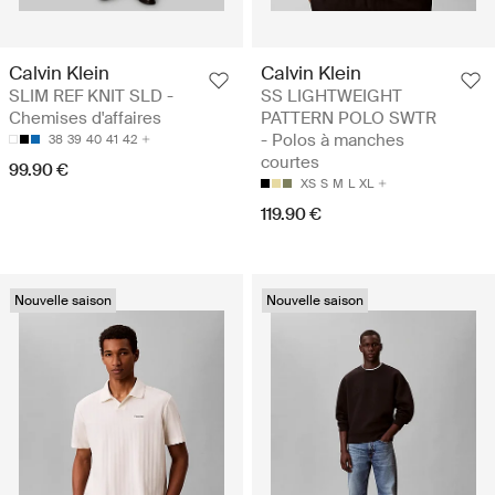
Calvin Klein
Calvin Klein
SLIM REF KNIT SLD -
SS LIGHTWEIGHT
Chemises d'affaires
PATTERN POLO SWTR
- Polos à manches
38
39
40
41
42
courtes
99.90 €
XS
S
M
L
XL
119.90 €
Nouvelle saison
Nouvelle saison