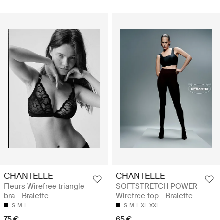
CHANTELLE
CHANTELLE
Fleurs Wirefree triangle
SOFTSTRETCH POWER
bra - Bralette
Wirefree top - Bralette
S
M
L
S
M
L
XL
XXL
75 €
65 €