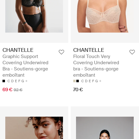
CHANTELLE
CHANTELLE
Graphic Support
Floral Touch Very
Covering Underwired
Covering Underwired
Bra - Soutiens-gorge
bra - Soutiens-gorge
emboîtant
emboîtant
C
D
E
F
G
C
D
E
F
G
69 €
70 €
92 €