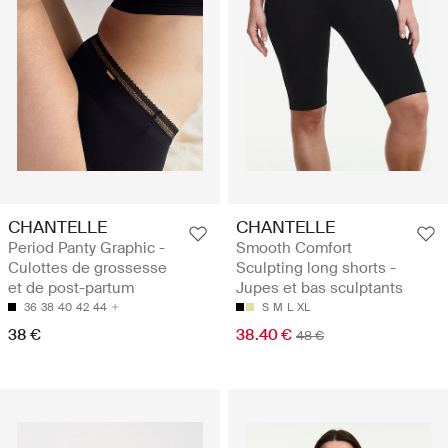
CHANTELLE
CHANTELLE
Period Panty Graphic -
Smooth Comfort
Culottes de grossesse
Sculpting long shorts -
et de post-partum
Jupes et bas sculptants
36
38
40
42
44
S
M
L
XL
38 €
38.40 €
48 €