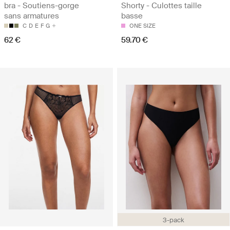
bra - Soutiens-gorge
Shorty - Culottes taille
sans armatures
basse
C
D
E
F
G
ONE SIZE
62 €
59.70 €
3-pack