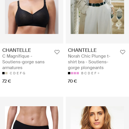
CHANTELLE
CHANTELLE
C Magnifique -
Norah Chic Plunge t-
Soutiens-gorge sans
shirt bra - Soutiens-
armatures
gorge plongeants
C
D
E
F
G
B
C
D
E
F
72 €
70 €