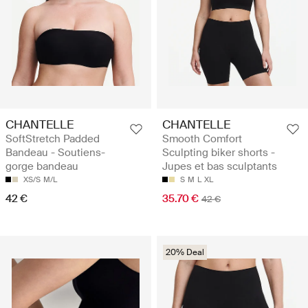
CHANTELLE
CHANTELLE
SoftStretch Padded
Smooth Comfort
Bandeau - Soutiens-
Sculpting biker shorts -
gorge bandeau
Jupes et bas sculptants
XS/S
M/L
S
M
L
XL
42 €
35.70 €
42 €
20% Deal