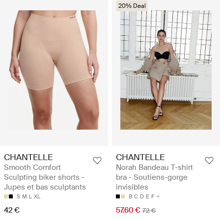
20% Deal
CHANTELLE
CHANTELLE
Smooth Comfort
Norah Bandeau T-shirt
Sculpting biker shorts -
bra - Soutiens-gorge
Jupes et bas sculptants
invisibles
S
M
L
XL
B
C
D
E
F
42 €
57.60 €
72 €