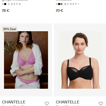
C
D
E
F
G
B
C
D
E
F
78 €
70 €
35% Deal
CHANTELLE
CHANTELLE