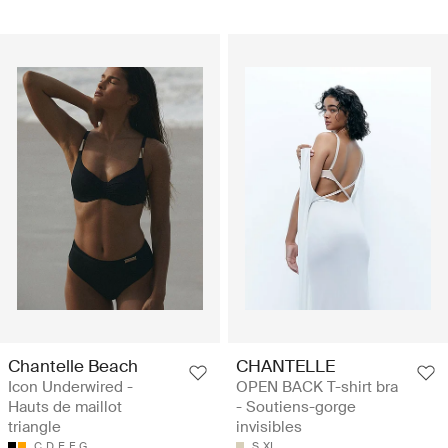
Chantelle Beach
CHANTELLE
Icon Underwired -
OPEN BACK T-shirt bra
Hauts de maillot
- Soutiens-gorge
triangle
invisibles
C
D
E
F
G
S
XL