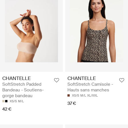
CHANTELLE
CHANTELLE
SoftStretch Padded
SoftStretch Camisole -
Bandeau - Soutiens-
Hauts sans manches
gorge bandeau
XS/S
M/L
XL/XXL
XS/S
M/L
37 €
42 €