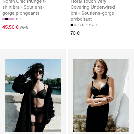
Norah Chic Plunge t-
Floral Touch Very
shirt bra - Soutiens-
Covering Underwired
gorge plongeants
bra - Soutiens-gorge
emboîtant
B
E
C
D
E
F
G
45.50 €
70 €
70 €