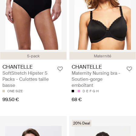
5-pack
Maternité
CHANTELLE
CHANTELLE
SoftStretch Hipster 5
Maternity Nursing bra -
Packs - Culottes taille
Soutien-gorge
basse
emboîtant
ONE SIZE
D
E
F
G
H
99.50 €
68 €
20% Deal