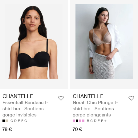
CHANTELLE
CHANTELLE
Essentiall Bandeau t-
Norah Chic Plunge t-
shirt bra - Soutiens-
shirt bra - Soutiens-
gorge invisibles
gorge plongeants
C
D
E
F
G
B
C
D
E
F
78 €
70 €