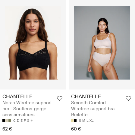
CHANTELLE
CHANTELLE
Norah Wirefree support
Smooth Comfort
bra - Soutiens-gorge
Wirefree support bra -
sans armatures
Bralette
C
D
E
F
G
S
M
L
XL
62 €
60 €