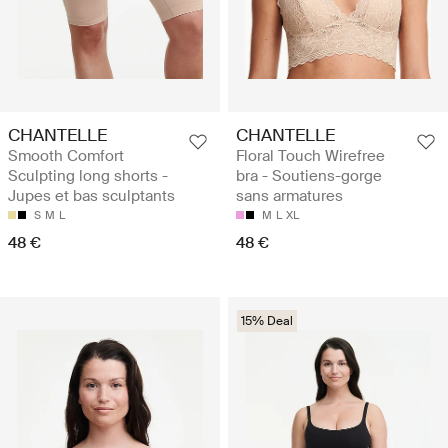
CHANTELLE
CHANTELLE
Smooth Comfort
Floral Touch Wirefree
Sculpting long shorts -
bra - Soutiens-gorge
Jupes et bas sculptants
sans armatures
S
M
L
M
L
XL
48 €
48 €
15% Deal