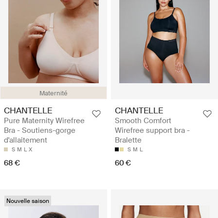
Maternité
CHANTELLE
CHANTELLE
Pure Maternity Wirefree
Smooth Comfort
Bra - Soutiens-gorge
Wirefree support bra -
d'allaitement
Bralette
S
M
L
X
S
M
L
68 €
60 €
Nouvelle saison