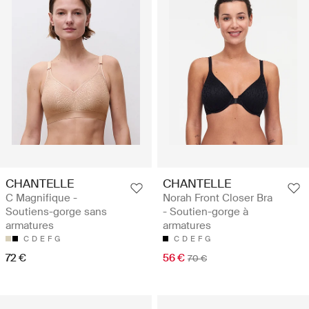
CHANTELLE
CHANTELLE
C Magnifique -
Norah Front Closer Bra
Soutiens-gorge sans
- Soutien-gorge à
armatures
armatures
C
D
E
F
G
C
D
E
F
G
72 €
56 €
70 €