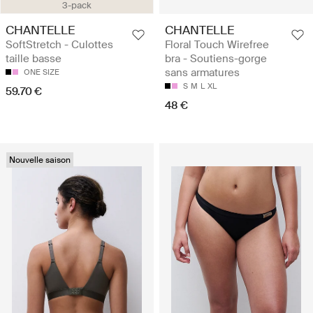
3-pack
CHANTELLE
CHANTELLE
SoftStretch - Culottes
Floral Touch Wirefree
taille basse
bra - Soutiens-gorge
sans armatures
ONE SIZE
S
M
L
XL
59.70 €
48 €
Nouvelle saison