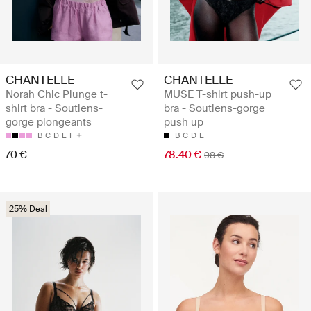
CHANTELLE
CHANTELLE
Norah Chic Plunge t-
MUSE T-shirt push-up
shirt bra - Soutiens-
bra - Soutiens-gorge
gorge plongeants
push up
B
C
D
E
F
B
C
D
E
70 €
78.40 €
98 €
25% Deal