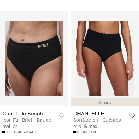
3-pack
Chantelle Beach
CHANTELLE
Icon Full Brief - Bas de
SoftStretch - Culottes
maillot
midi & maxi
36
38
40
42
44
ONE SIZE