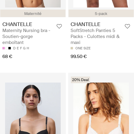
Maternité
5-pack
CHANTELLE
CHANTELLE
Maternity Nursing bra -
SoftStretch Panties 5
Soutien-gorge
Packs - Culottes midi &
emboîtant
maxi
D
E
F
G
H
ONE SIZE
68 €
99.50 €
20% Deal