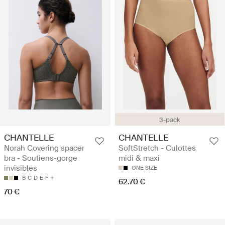
3-pack
CHANTELLE
CHANTELLE
Norah Covering spacer
SoftStretch - Culottes
bra - Soutiens-gorge
midi & maxi
invisibles
ONE SIZE
B
C
D
E
F
62.70 €
70 €