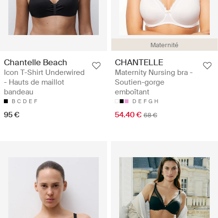
Maternité
Chantelle Beach
CHANTELLE
Icon T-Shirt Underwired
Maternity Nursing bra -
- Hauts de maillot
Soutien-gorge
bandeau
emboîtant
B
C
D
E
F
D
E
F
G
H
95 €
54.40 €
68 €