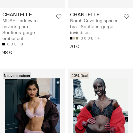
CHANTELLE
CHANTELLE
MUSE Underwire
Norah Covering spacer
covering bra -
bra - Soutiens-gorge
Soutiens-gorge
invisibles
emboîtant
B
C
D
E
F
C
D
E
F
G
70 €
98 €
Nouvelle saison
20% Deal