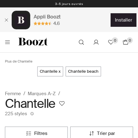
Retours faciles - 30 jours - Étiquette de retour prepayé
Appli Boozt
installer
4.6
0
0
Plus de Chantelle
chantelle x
chantelle beach
Femme
Marques A-Z
Chantelle
225 styles
filtres
trier par