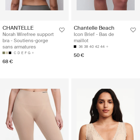
CHANTELLE
Chantelle Beach
Norah Wirefree support
Icon Brief - Bas de
bra - Soutiens-gorge
maillot
sans armatures
36
38
40
42
44
C
D
E
F
G
50 €
68 €