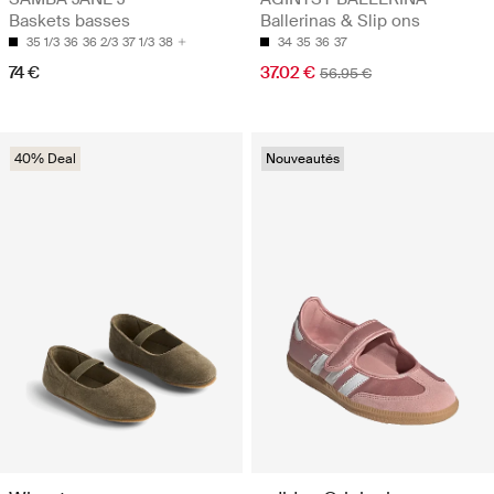
Baskets basses
Ballerinas & Slip ons
35 1/3
36
36 2/3
37 1/3
38
34
35
36
37
74 €
37.02 €
56.95 €
40% Deal
Nouveautés