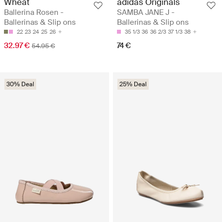
Wheat
adidas Originals
Ballerina Rosen -
SAMBA JANE J -
Ballerinas & Slip ons
Ballerinas & Slip ons
22
23
24
25
26
35 1/3
36
36 2/3
37 1/3
38
32.97 €
74 €
54.95 €
30% Deal
25% Deal