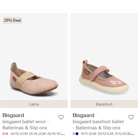
25% Deal
Laine
Barefoot
Bisgaard
Bisgaard
bisgaard ballet wool -
bisgaard barefoot ballet
Ballerinas & Slip ons
- Ballerinas & Slip ons
24/15.5CM
25/16.2CM
26/16.9CM
27/17.5CM
19/11.5CM
28/18.2CM
20/12.1CM
21/12.8CM
22/