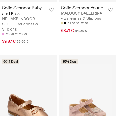
Sofie Schnoor Baby
Sofie Schnoor Young
and Kids
MALOUSY BALLERINA
- Ballerinas & Slip ons
NELIAKB INDOOR
SHOE - Ballerinas &
32
33
35
37
38
Slip ons
63.71 €
84.95 €
25
26
27
28
29
39.87 €
56.95 €
60% Deal
35% Deal