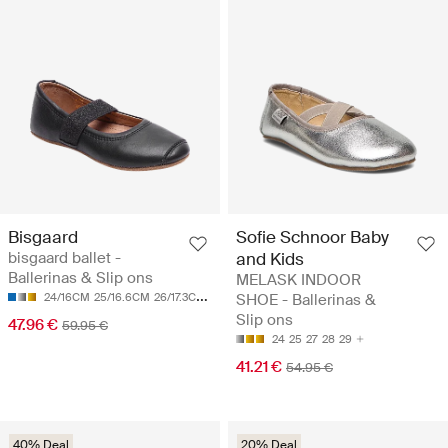
Bisgaard
Sofie Schnoor Baby
bisgaard ballet -
and Kids
Ballerinas & Slip ons
MELASK INDOOR
24/16CM
25/16.6CM
26/17.3CM
27/17.9CM
SHOE - Ballerinas &
28/18.6CM
Slip ons
47.96 €
59.95 €
24
25
27
28
29
41.21 €
54.95 €
40% Deal
20% Deal