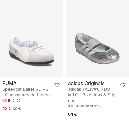
PUMA
adidas Originals
Speedcat Ballet SD PS
adidas TAEKWONDO
- Chaussures de fitness
MJ C - Ballerinas & Slip
ons
31
33
28
29
30
31
32
42 €
60 €
64 €