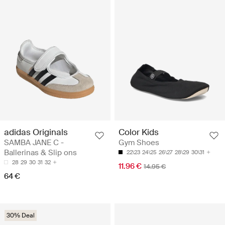
adidas Originals
Color Kids
SAMBA JANE C -
Gym Shoes
Ballerinas & Slip ons
22\23
24\25
26\27
28\29
30\31
28
29
30
31
32
11.96 €
14.95 €
64 €
30% Deal