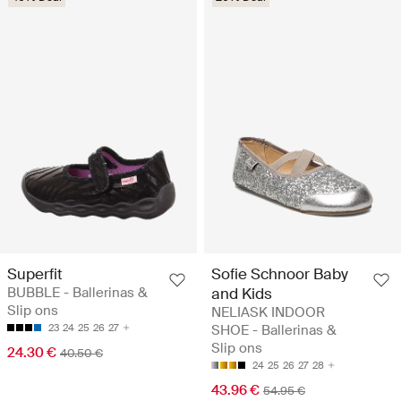
Superfit
Sofie Schnoor Baby
BUBBLE - Ballerinas &
and Kids
Slip ons
NELIASK INDOOR
23
24
25
26
27
SHOE - Ballerinas &
Slip ons
24.30 €
40.50 €
24
25
26
27
28
43.96 €
54.95 €