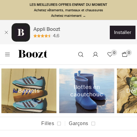
LES MEILLEURES OFFRES ENFANT DU MOMENT
Achetez vêtements, manteaux et chaussures
Achetez maintenant →
Appli Boozt
installer
4.6
0
0
Bottes en
Baskets
Des
caoutchouc
Filles
Garçons