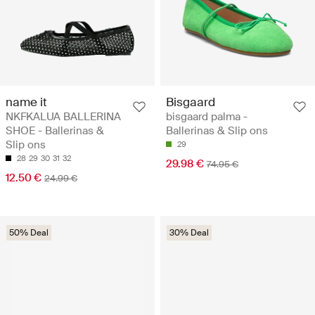
name it
Bisgaard
NKFKALUA BALLERINA
bisgaard palma -
SHOE - Ballerinas &
Ballerinas & Slip ons
Slip ons
29
28
29
30
31
32
29.98 €
74.95 €
12.50 €
24.99 €
50% Deal
30% Deal