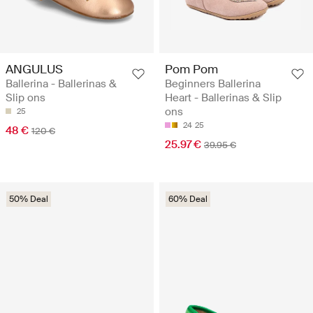
ANGULUS
Pom Pom
Ballerina - Ballerinas &
Beginners Ballerina
Slip ons
Heart - Ballerinas & Slip
ons
25
24
25
48 €
120 €
25.97 €
39.95 €
50% Deal
60% Deal