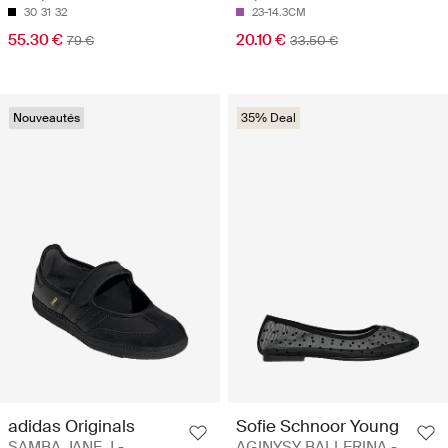
30
31
32
23-14.3CM
55.30 €
20.10 €
79 €
33.50 €
Nouveautés
35% Deal
adidas Originals
Sofie Schnoor Young
SAMBA JANE J -
AGINYSY BALLERINA -