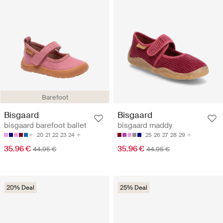
Barefoot
Bisgaard
Bisgaard
bisgaard barefoot ballet
bisgaard maddy
20
21
22
23
24
25
26
27
28
29
35.96 €
35.96 €
44.95 €
44.95 €
20% Deal
25% Deal