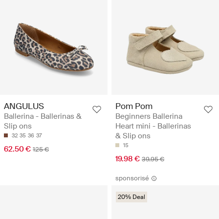
ANGULUS
Pom Pom
Ballerina - Ballerinas &
Beginners Ballerina
Slip ons
Heart mini - Ballerinas
& Slip ons
32
35
36
37
15
62.50 €
125 €
19.98 €
39.95 €
sponsorisé
20% Deal