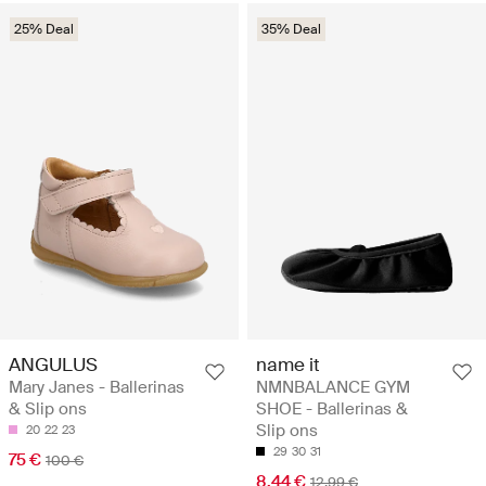
25% Deal
35% Deal
ANGULUS
name it
Mary Janes - Ballerinas
NMNBALANCE GYM
& Slip ons
SHOE - Ballerinas &
Slip ons
20
22
23
29
30
31
75 €
100 €
8.44 €
12.99 €