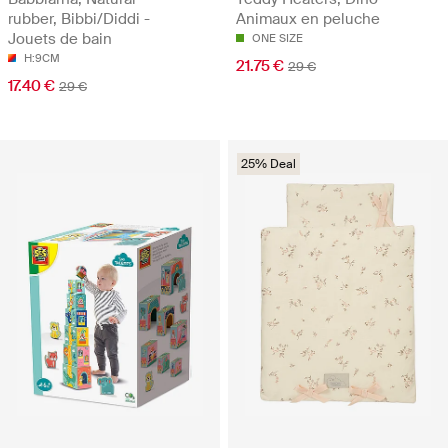
rubber, Bibbi/Diddi -
Animaux en peluche
Jouets de bain
ONE SIZE
H:9CM
21.75 €
29 €
17.40 €
29 €
25% Deal