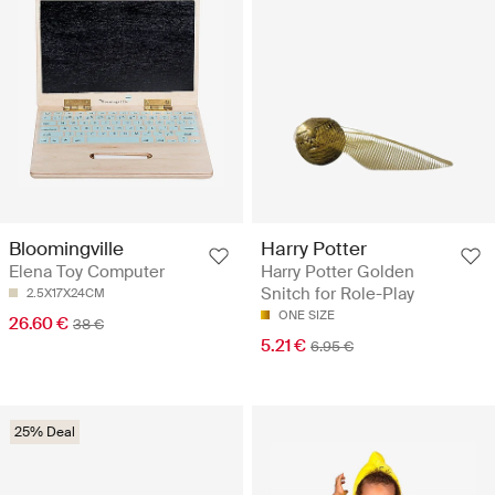
Bloomingville
Harry Potter
Elena Toy Computer
Harry Potter Golden
Snitch for Role-Play
2.5X17X24CM
ONE SIZE
26.60 €
38 €
5.21 €
6.95 €
25% Deal