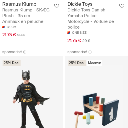
Rasmus Klump
Dickie Toys
Rasmus Klump - SKÆG
Dickie Toys Danish
Plush - 35 cm -
Yamaha Police
Animaux en peluche
Motorcycle - Voiture de
police
35 CM
ONE SIZE
21.75 €
29 €
21.75 €
29 €
sponsorisé
sponsorisé
25% Deal
25% Deal
Moomin