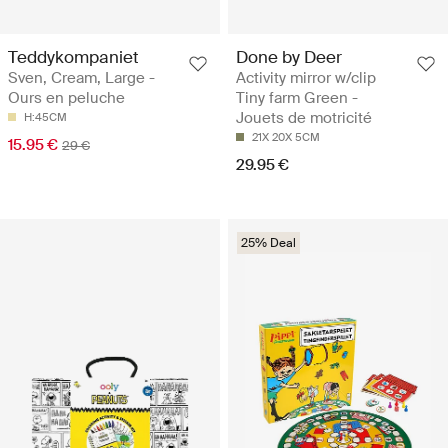
Teddykompaniet
Done by Deer
Sven, Cream, Large -
Activity mirror w/clip
Ours en peluche
Tiny farm Green -
Jouets de motricité
H:45CM
21X 20X 5CM
15.95 €
29 €
29.95 €
25% Deal