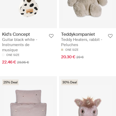
Kid's Concept
Teddykompaniet
Guitar black white -
Teddy Heaters, rabbit -
Instruments de
Peluches
musique
ONE SIZE
ONE SIZE
20.30 €
29 €
22.46 €
29.95 €
25% Deal
30% Deal