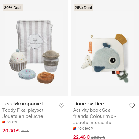
30% Deal
25% Deal
Teddykompaniet
Done by Deer
Teddy Fika, playset -
Activity book Sea
Jouets en peluche
friends Colour mix -
Jouets interactifs
23 CM
18X 16CM
20.30 €
29 €
22.46 €
29.95 €