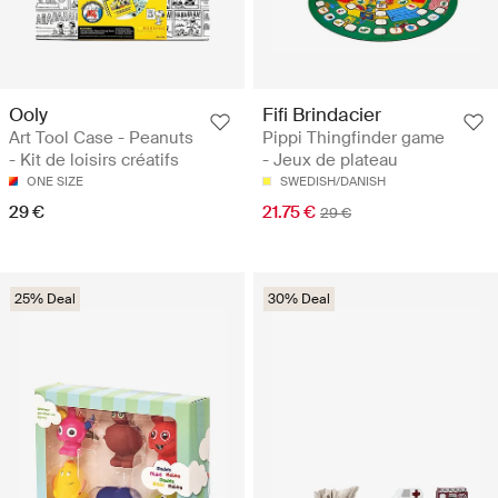
Ooly
Fifi Brindacier
Art Tool Case - Peanuts
Pippi Thingfinder game
- Kit de loisirs créatifs
- Jeux de plateau
ONE SIZE
SWEDISH/DANISH
29 €
21.75 €
29 €
25% Deal
30% Deal