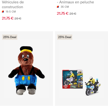
Véhicules de
- Animaux en peluche
construction
35 CM
19.5 CM
21.75 €
29 €
21.75 €
29 €
25% Deal
25% Deal