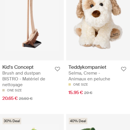
Kid's Concept
Teddykompaniet
Brush and dustpan
Selma, Creme -
BISTRO - Matériel de
Animaux en peluche
nettoyage
ONE SIZE
ONE SIZE
15.95 €
29 €
20.65 €
29.50 €
30% Deal
40% Deal