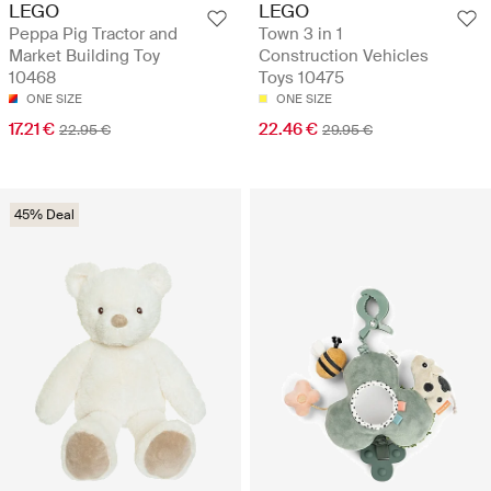
LEGO
LEGO
Peppa Pig Tractor and
Town 3 in 1
Market Building Toy
Construction Vehicles
10468
Toys 10475
ONE SIZE
ONE SIZE
17.21 €
22.46 €
22.95 €
29.95 €
45% Deal