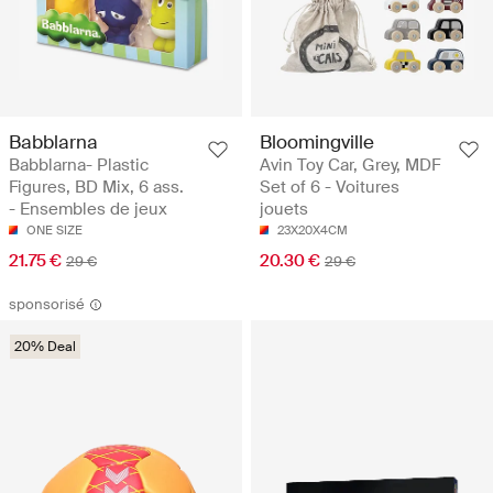
Babblarna
Bloomingville
Babblarna- Plastic
Avin Toy Car, Grey, MDF
Figures, BD Mix, 6 ass.
Set of 6 - Voitures
- Ensembles de jeux
jouets
ONE SIZE
23X20X4CM
21.75 €
20.30 €
29 €
29 €
sponsorisé
20% Deal