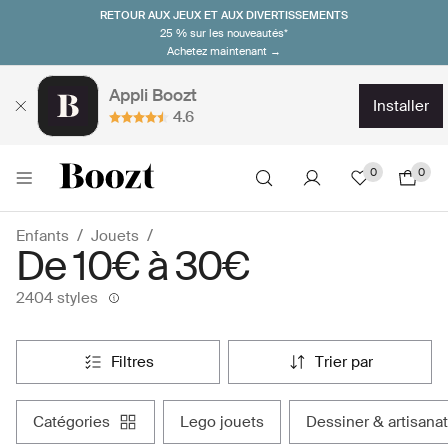
RETOUR AUX JEUX ET AUX DIVERTISSEMENTS
25 % sur les nouveautés*
Achetez maintenant →
Appli Boozt
installer
4.6
0
0
Enfants
Jouets
De 10€ à 30€
2404 styles
filtres
trier par
catégories
lego jouets
dessiner & artisanat