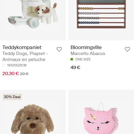
Teddykompaniet
Bloomingville
Teddy Dogs, Playset -
Marcello Abacus
Animaux en peluche
ONE SIZE
19X21X23CM
49 €
20.30 €
29 €
30% Deal