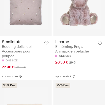
Smallstuff
Licorne
Bedding dolls, doll -
Enhörning, Engla -
Accessoires pour
Animaux en peluche
poupée
ONE SIZE
ONE SIZE
20.30 €
29 €
22.46 €
29.95 €
sponsorisé
sponsorisé
30% Deal
25% Deal