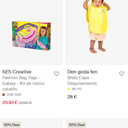
SES Creative
Den goda fen
Fashion Bag Tags -
Bibbi Cape -
Galaxy - Kit de loisirs
Déguisements
créatifs
86-110
ONE SIZE
28 €
20.93 €
27.90 €
30% Deal
30% Deal