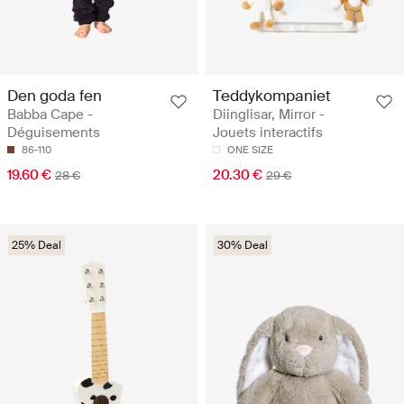
Den goda fen
Teddykompaniet
Babba Cape -
Diinglisar, Mirror -
Déguisements
Jouets interactifs
86-110
ONE SIZE
19.60 €
20.30 €
28 €
29 €
25% Deal
30% Deal