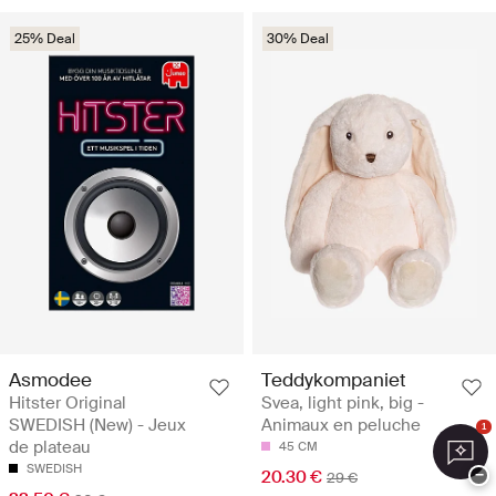
25% Deal
30% Deal
Asmodee
Teddykompaniet
Hitster Original
Svea, light pink, big -
SWEDISH (New) - Jeux
Animaux en peluche
1
de plateau
45 CM
SWEDISH
−
20.30 €
29 €