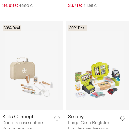
34.93 €
33.71 €
49.90 €
44.95 €
30% Deal
30% Deal
Kid's Concept
Smoby
Doctors case nature -
Large Cash Register -
Kit docteur pour
Étal de marché pour