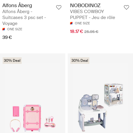
Alfons Åberg
NOBODINOZ
Alfons Åberg -
VIBES COWBOY
Suitcases 3 psc set -
PUPPET - Jeu de rôle
Voyage
ONE SIZE
ONE SIZE
18.17 €
25.95 €
39 €
30% Deal
30% Deal