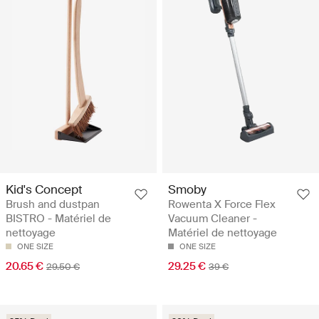
Kid's Concept
Smoby
Brush and dustpan
Rowenta X Force Flex
BISTRO - Matériel de
Vacuum Cleaner -
nettoyage
Matériel de nettoyage
ONE SIZE
ONE SIZE
20.65 €
29.25 €
29.50 €
39 €