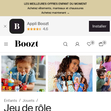
LES MEILLEURES OFFRES ENFANT DU MOMENT
Achetez vêtements, manteaux et chaussures
Achetez maintenant →
Appli Boozt
installer
4.6
0
0
Jouets 0-2 ans
Lelut 3-5 ans
Joue
Enfants
Jouets
Jeu de rôle