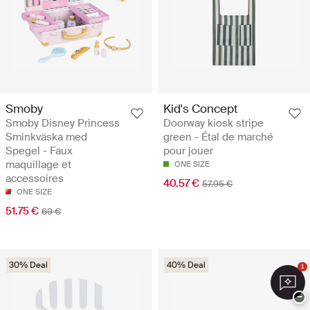
Smoby
Kid's Concept
Smoby Disney Princess
Doorway kiosk stripe
Sminkväska med
green - Étal de marché
Spegel - Faux
pour jouer
maquillage et
ONE SIZE
accessoires
40.57 €
57.95 €
ONE SIZE
51.75 €
69 €
30% Deal
40% Deal
1
−