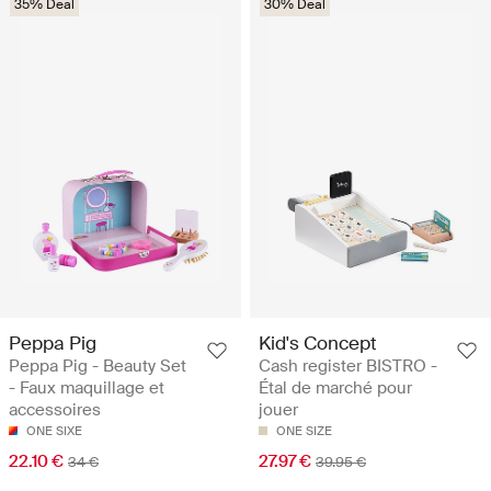
35% Deal
30% Deal
Peppa Pig
Kid's Concept
Peppa Pig - Beauty Set
Cash register BISTRO -
- Faux maquillage et
Étal de marché pour
accessoires
jouer
ONE SIXE
ONE SIZE
22.10 €
27.97 €
34 €
39.95 €