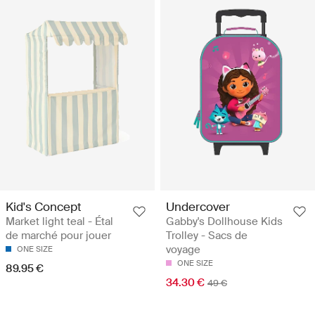
Kid's Concept
Undercover
Market light teal - Étal
Gabby's Dollhouse Kids
de marché pour jouer
Trolley - Sacs de
voyage
ONE SIZE
ONE SIZE
89.95 €
34.30 €
49 €