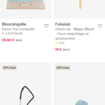
Fabelab
Bloomingville
Dress-up - Magic Wand
Elena Toy Computer
- Faux maquillage et
2.5X17X24CM
accessoires
26.60 €
38 €
3-5Y
14 €
20 €
25% Deal
25% Deal