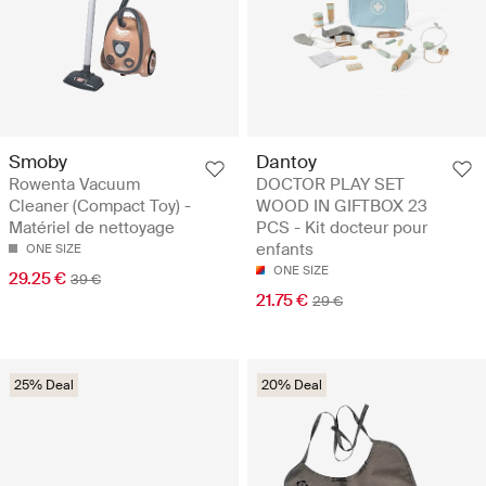
Smoby
Dantoy
Rowenta Vacuum
DOCTOR PLAY SET
Cleaner (Compact Toy) -
WOOD IN GIFTBOX 23
Matériel de nettoyage
PCS - Kit docteur pour
enfants
ONE SIZE
ONE SIZE
29.25 €
39 €
21.75 €
29 €
25% Deal
20% Deal