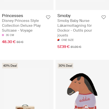
Princesses
Smoby
Disney Princess Style
Smoby Baby Nurse
Collection Deluxe Play
Läkarmottagning för
Suitcase - Voyage
Dockor - Outils pour
jouets
35 CM
ONE SIZE
48.30 €
69 €
57.39 €
81.99 €
40% Deal
30% Deal