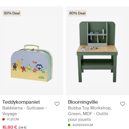
30% Deal
60% Deal
Teddykompaniet
Bloomingville
Babblarna - Suitcase -
Bubba Toy Workshop,
Voyage
Green, MDF - Outils
pour jouets
H:25CM
60X90X41CM
16.80 €
24 €