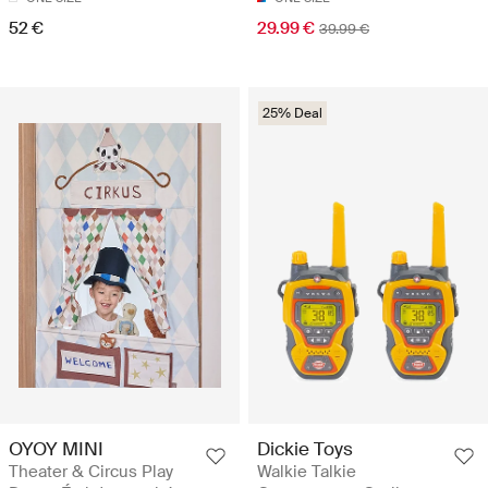
52 €
29.99 €
39.99 €
25% Deal
OYOY MINI
Dickie Toys
Theater & Circus Play
Walkie Talkie