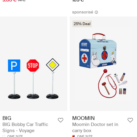
9.80 €
189 €
14 €
sponsorisé
25% Deal
BIG
MOOMIN
BIG Bobby Car Traffic
Moomin Doctor set in
Signs - Voyage
carry box
ONE SIZE
ONE SIZE