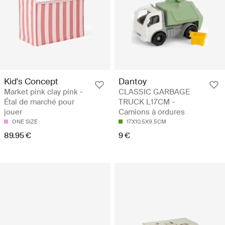
Kid's Concept
Dantoy
Market pink clay pink -
CLASSIC GARBAGE
Étal de marché pour
TRUCK L17CM -
jouer
Camions à ordures
ONE SIZE
17X10.5X9.5CM
89.95 €
9 €