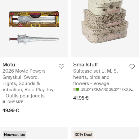
Motu
Smallstuff
2026 Movie Powers
Suitcase set L, M, S,
Grayskull Sword,
hearts, birds and
Lights, Sounds &
flowers - Voyage
2
9.2X19X9.5AND 25.2X17.7X8.5AND 20X14.5X8CM
Vibration, Role Play Toy
- Outils pour jouets
41.95 €
ONE SIZE
49.99 €
Nouveautés
30% Deal