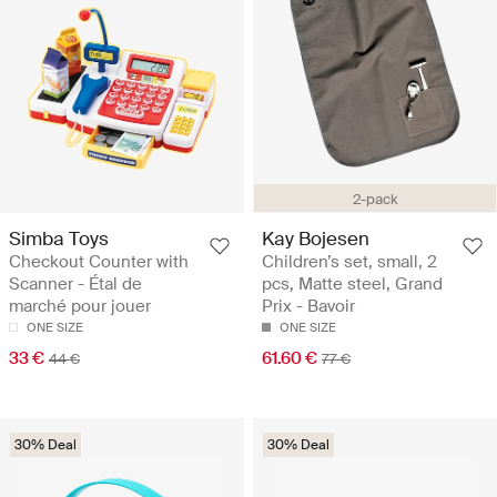
2-pack
Simba Toys
Kay Bojesen
Checkout Counter with
Children’s set, small, 2
Scanner - Étal de
pcs, Matte steel, Grand
marché pour jouer
Prix - Bavoir
ONE SIZE
ONE SIZE
33 €
61.60 €
44 €
77 €
30% Deal
30% Deal