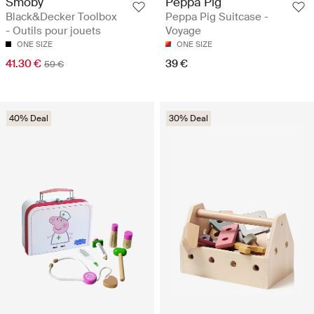
Smoby
Peppa Pig
Black&Decker Toolbox
Peppa Pig Suitcase -
- Outils pour jouets
Voyage
ONE SIZE
ONE SIZE
41.30 €
39 €
59 €
40% Deal
30% Deal