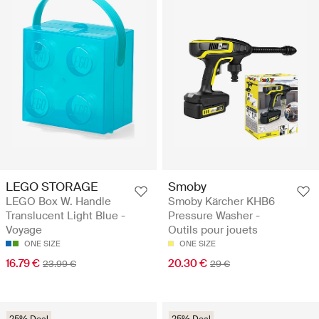
LEGO STORAGE
Smoby
LEGO Box W. Handle
Smoby Kärcher KHB6
Translucent Light Blue -
Pressure Washer -
Voyage
Outils pour jouets
ONE SIZE
ONE SIZE
16.79 €
20.30 €
23.99 €
29 €
25% Deal
25% Deal