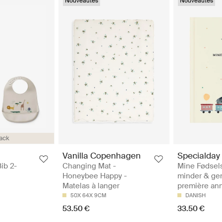
Nouveautés
Nouveautés
ack
Vanilla Copenhagen
Specialday
Changing Mat -
Mine Fødsel
Bib 2-
Honeybee Happy -
minder & ge
Matelas à langer
première an
50X 64X 9CM
DANISH
53.50 €
33.50 €