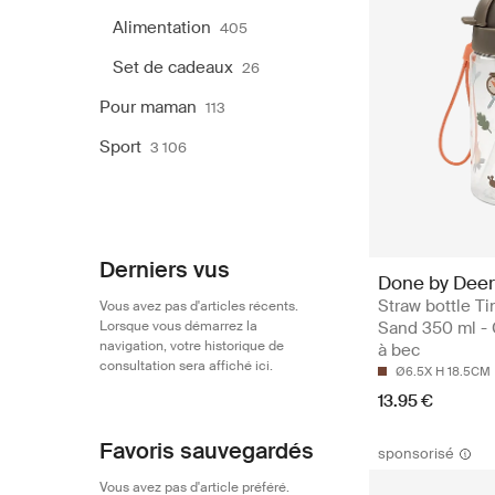
Alimentation
405
Set de cadeaux
26
Pour maman
113
Sport
3 106
Derniers vus
Done by Deer
Straw bottle Tin
Vous avez pas d'articles récents.
Lorsque vous démarrez la
Sand 350 ml -
navigation, votre historique de
à bec
consultation sera affiché ici.
Ø6.5X H 18.5CM
13.95 €
Favoris sauvegardés
sponsorisé
Vous avez pas d'article préféré.