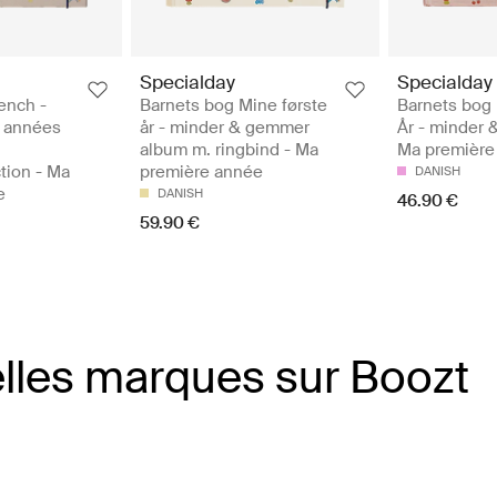
Specialday
Specialday
ench -
Barnets bog Mine første
Barnets bog 
 années
år - minder & gemmer
År - minder 
album m. ringbind - Ma
Ma première
tion - Ma
première année
DANISH
e
DANISH
46.90 €
59.90 €
lles marques sur Boozt