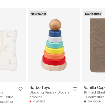
Nouveautés
Nouveautés
Barbo Toys
Vanilla Co
in
Stacking Rings - Blocs à
Knitted Blan
t - Blue
empiler
- Couverture
usseline
ONE SIZE
70X 100CM