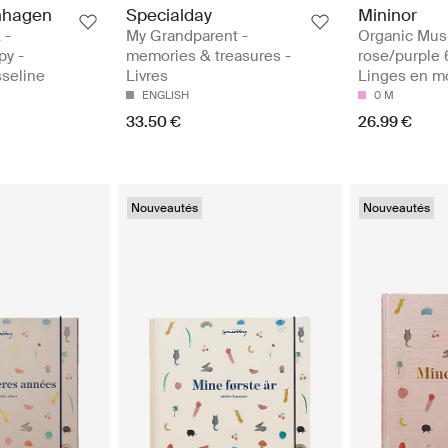
nhagen
Specialday
Mininor
 -
My Grandparent -
Organic Musl
y -
memories & treasures -
rose/purple 
seline
Livres
Linges en m
ENGLISH
0 M
33.50 €
26.99 €
Nouveautés
Nouveautés