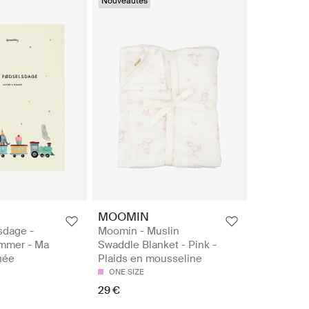
Nouveautés
MOOMIN
sdage -
Moomin - Muslin
mmer - Ma
Swaddle Blanket - Pink -
née
Plaids en mousseline
ONE SIZE
29 €