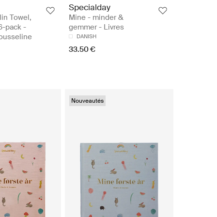
Specialday
in Towel,
Mine - minder &
6-pack -
gemmer - Livres
ousseline
DANISH
33.50 €
Nouveautés