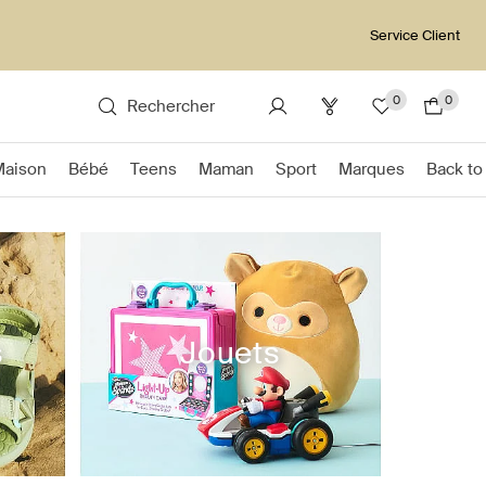
Service Client
0
0
Rechercher
Maison
Bébé
Teens
Maman
Sport
Marques
Back to
s
Jouets