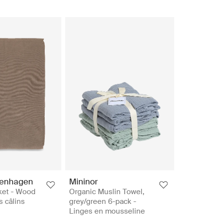
penhagen
Mininor
ket - Wood
Organic Muslin Towel,
s câlins
grey/green 6-pack -
Linges en mousseline