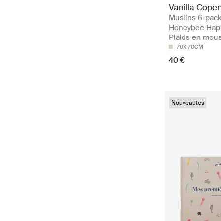
Vanilla Cope
Muslins 6-pack
Honeybee Happ
Plaids en mous
70X 70CM
40 €
Nouveautés