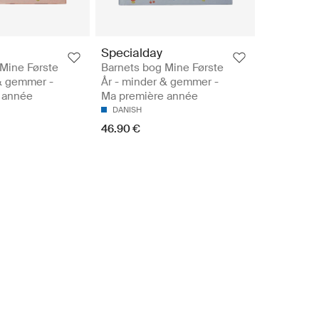
Specialday
Mine Første
Barnets bog Mine Første
& gemmer -
År - minder & gemmer -
 année
Ma première année
DANISH
46.90 €