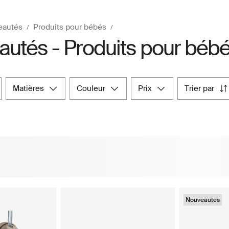
eautés
Produits pour bébés
utés - Produits pour béb
matières
couleur
prix
trier par
Nouveautés