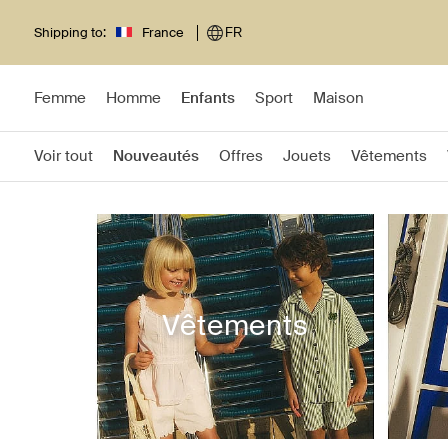
Shipping to:
France
FR
Femme
Homme
Enfants
Sport
Maison
Voir tout
Nouveautés
Offres
Jouets
Vêtements
Vêtements