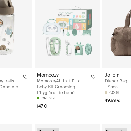
Momcozy
Jollein
y trails
MomcozyAll-in-1 Elite
Diaper Bag 
 Gobelets
Baby Kit Grooming -
- Sacs
L'hygiène de bébé
42X30
ONE SIZE
49.99 €
147 €