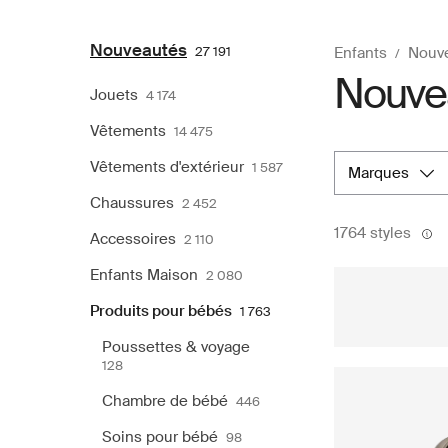
Nouveautés
27 191
Enfants
Nouv
Nouvea
Jouets
4 174
Vêtements
14 475
Vêtements d'extérieur
1 587
marques
Chaussures
2 452
1764 styles
Accessoires
2 110
Enfants Maison
2 080
Produits pour bébés
1 763
Poussettes & voyage
128
Chambre de bébé
446
Soins pour bébé
98