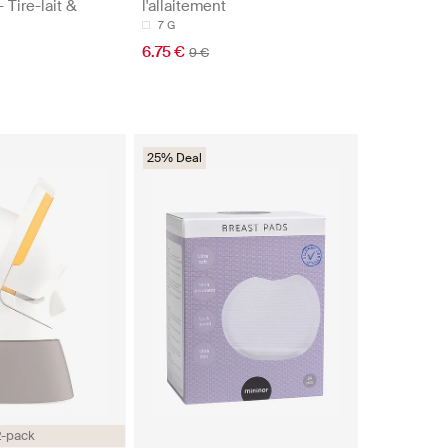
 Tire-lait &
l'allaitement
7 G
6.75 €
9 €
25% Deal
2-pack