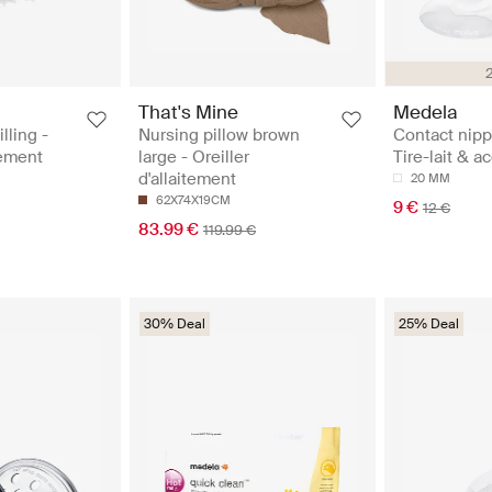
That's Mine
Medela
illing -
Nursing pillow brown
Contact nipp
tement
large - Oreiller
Tire-lait & a
d'allaitement
20 MM
62X74X19CM
9 €
12 €
83.99 €
119.99 €
30% Deal
25% Deal