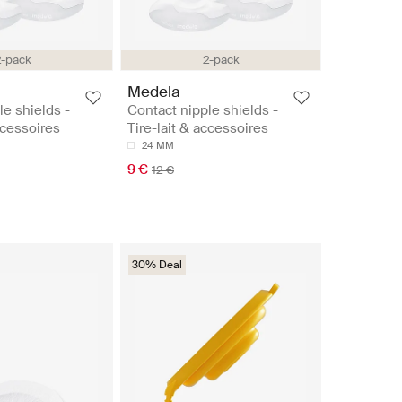
2-pack
2-pack
Medela
le shields -
Contact nipple shields -
ccessoires
Tire-lait & accessoires
24 MM
9 €
12 €
30% Deal