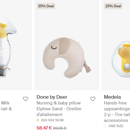
35% Deal
25% Deal
Done by Deer
Medela
 Milk
Nursing & baby pillow
Hands-free
-lait &
Elphee Sand - Oreiller
uppsamlings
d'allaitement
2-p - Tire-lai
accessoires
65X 55X 15CM
ONE SIZE
58.47 €
89.95 €