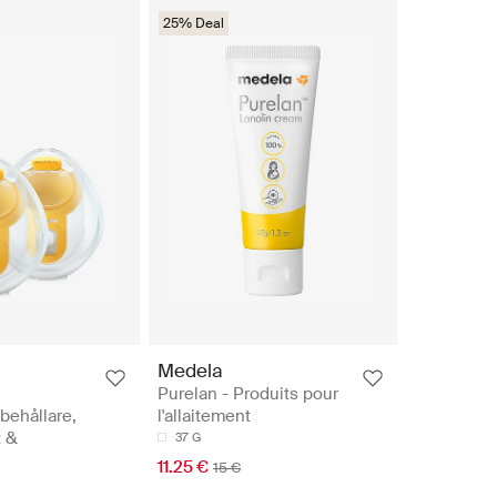
25% Deal
Medela
Purelan - Produits pour
behållare,
l'allaitement
t &
37 G
11.25 €
15 €