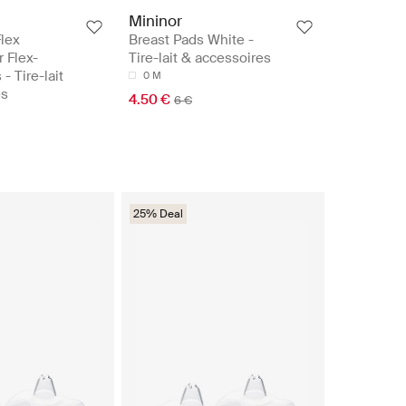
Mininor
Flex
Breast Pads White -
r Flex-
Tire-lait & accessoires
- Tire-lait
0 M
es
4.50 €
6 €
25% Deal