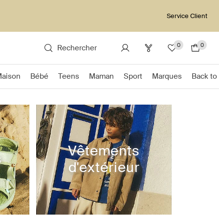
Service Client
0
0
Rechercher
Maison
Bébé
Teens
Maman
Sport
Marques
Back to
Vêtements
s
d'extérieur