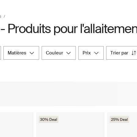
s
- Produits pour l'allaiteme
matières
couleur
prix
trier par
30% Deal
25% Deal