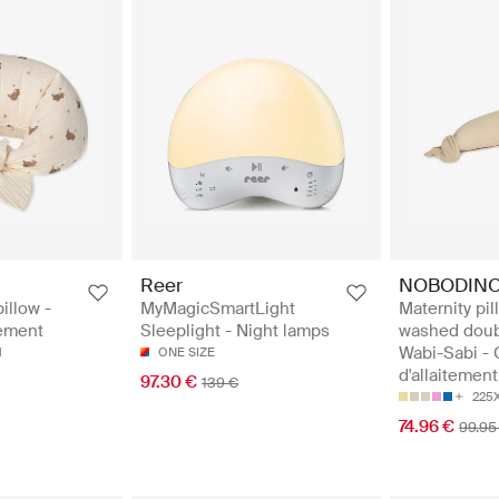
Reer
NOBODIN
illow -
MyMagicSmartLight
Maternity pil
tement
Sleeplight - Night lamps
washed doub
Wabi-Sabi - O
M
ONE SIZE
d'allaitement
97.30 €
139 €
225
74.96 €
99.95