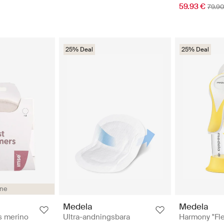
59.93 €
79.90
25% Deal
25% Deal
ine
Medela
Medela
s merino
Ultra-andningsbara
Harmony "Fle