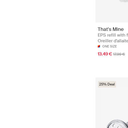
That's Mine
EPS refill with f
Oreiller d'allai
ONE SIZE
13.49 €
17.99 €
25% Deal