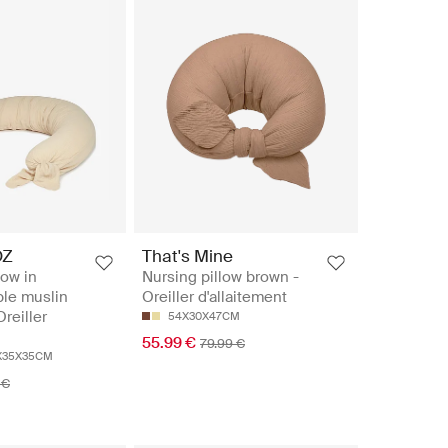
OZ
That's Mine
low in
Nursing pillow brown -
le muslin
Oreiller d'allaitement
reiller
54X30X47CM
55.99 €
79.99 €
X35X35CM
 €