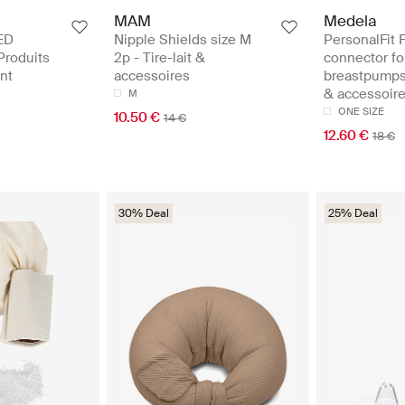
MAM
Medela
ED
Nipple Shields size M
PersonalFit 
 Produits
2p - Tire-lait &
connector fo
ent
accessoires
breastpumps 
& accessoir
M
ONE SIZE
10.50 €
14 €
12.60 €
18 €
30% Deal
25% Deal