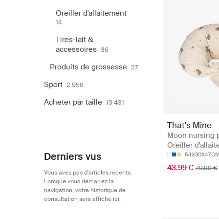
Oreiller d'allaitement
14
Tires-lait &
accessoires
36
Produits de grossesse
27
Sport
2 959
Acheter par taille
13 431
That's Mine
Moon nursing p
Oreiller d'allai
Derniers vus
54X30X47C
43.99 €
79.99 €
Vous avez pas d'articles récents.
Lorsque vous démarrez la
navigation, votre historique de
consultation sera affiché ici.