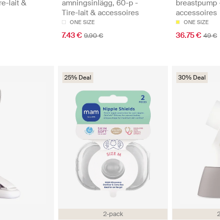
re-lait &
amningsinlägg, 60-p -
breastpump -
Tire-lait & accessoires
accessoires
ONE SIZE
ONE SIZE
7.43 €
36.75 €
9.90 €
49 €
25% Deal
30% Deal
2-pack