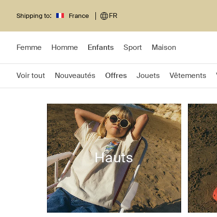
Shipping to:
France
FR
Femme
Homme
Enfants
Sport
Maison
Voir tout
Nouveautés
Offres
Jouets
Vêtements
Hauts