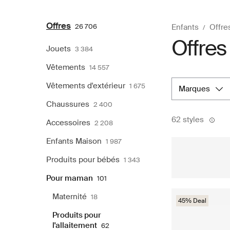
Offres
26 706
Enfants
Offre
Offres 
Jouets
3 384
Vêtements
14 557
Vêtements d'extérieur
1 675
marques
Chaussures
2 400
62 styles
Accessoires
2 208
Enfants Maison
1 987
Produits pour bébés
1 343
Pour maman
101
Maternité
18
45% Deal
Produits pour
l'allaitement
62