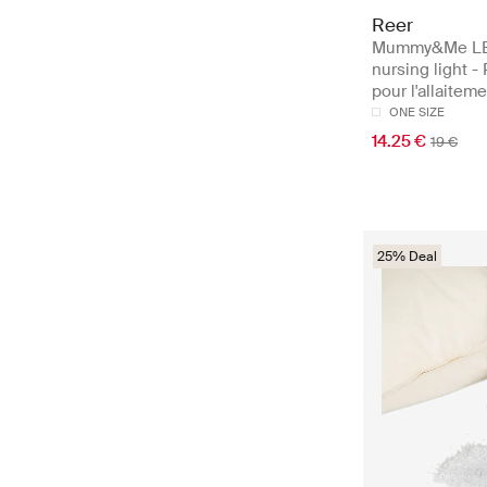
Reer
Mummy&Me L
nursing light -
pour l'allaitem
ONE SIZE
14.25 €
19 €
25% Deal