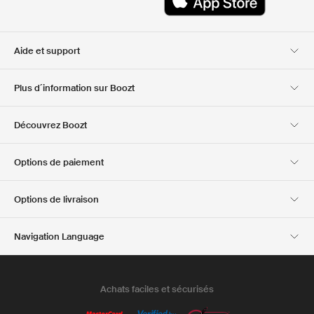
Aide et support
Service client
Livraison
Plus d´information sur Boozt
Retours
Paiement
A propos de nous
Bon d'achat officiel
Découvrez Boozt
Cartes cadeaux
Nos applis
Carrière
Informations sur
Club Boozt
Options de paiement
l'entreprise
Investor relations
Responsabilité
Options de livraison
Presse et récompenses
Boozt Outlet
Navigation Language
French
English
Achats faciles et sécurisés