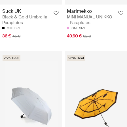
Suck UK
Marimekko
Black & Gold Umbrella -
MINI MANUAL UNIKKO
Parapluies
- Parapluies
ONE SIZE
ONE SIZE
36 €
49.60 €
45 €
62 €
25% Deal
25% Deal