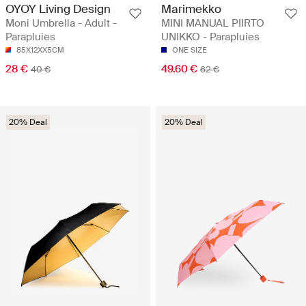
OYOY Living Design
Marimekko
Moni Umbrella - Adult -
MINI MANUAL PIIRTO
Parapluies
UNIKKO - Parapluies
85X12XX5CM
ONE SIZE
28 €
49.60 €
40 €
62 €
20% Deal
20% Deal