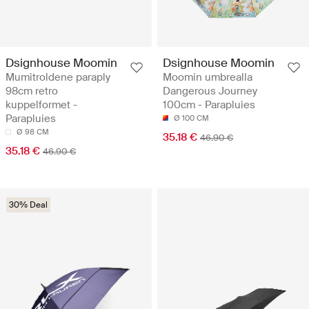
Dsignhouse Moomin
Dsignhouse Moomin
Mumitroldene paraply
Moomin umbrealla
98cm retro
Dangerous Journey
kuppelformet -
100cm - Parapluies
Parapluies
Ø 100 CM
Ø 98 CM
35.18 €
46.90 €
35.18 €
46.90 €
30% Deal