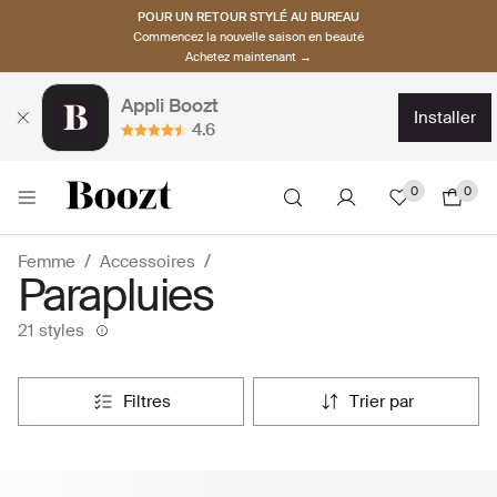
POUR UN RETOUR STYLÉ AU BUREAU
Commencez la nouvelle saison en beauté
Achetez maintenant →
Appli Boozt
installer
4.6
0
0
Femme
Accessoires
Parapluies
21 styles
filtres
trier par