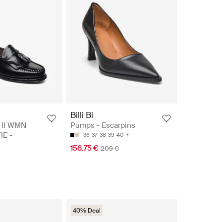
Billi Bi
II WMN
Pumps - Escarpins
IE -
36
37
38
39
40
156.75 €
209 €
40% Deal