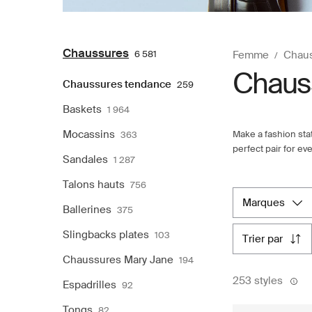
Chaussures
6 581
Femme
Chau
Chaus
Chaussures tendance
259
Baskets
1 964
Mocassins
Make a fashion sta
363
perfect pair for ev
Sandales
1 287
Talons hauts
756
marques
Ballerines
375
Slingbacks plates
103
trier par
Chaussures Mary Jane
194
253 styles
Espadrilles
92
Tongs
82