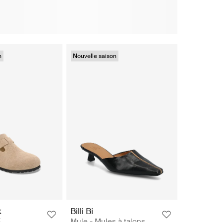
n
Nouvelle saison
k
Billi Bi
E
Mule - Mules à talons