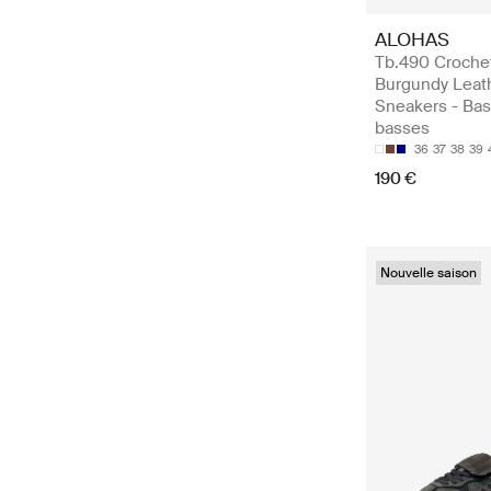
ALOHAS
Tb.490 Croche
Burgundy Leat
Sneakers - Bas
basses
36
37
38
39
190 €
Nouvelle saison