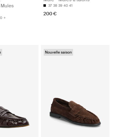
 Mules
37
38
39
40
41
200 €
0
n
Nouvelle saison