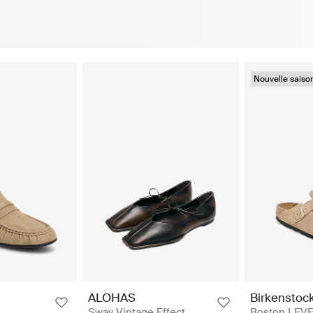
Nouvelle saiso
ALOHAS
Birkenstoc
Sway Vintage Effect
Boston LEV