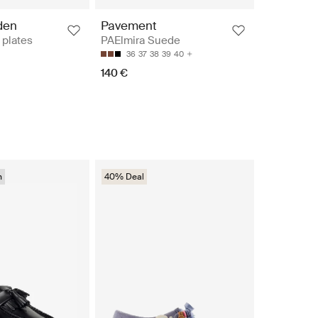
den
Pavement
 plates
PAElmira Suede
36
37
38
39
40
140 €
n
40% Deal