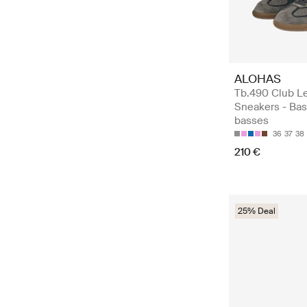
ALOHAS
Tb.490 Club L
Sneakers - Bas
basses
36
37
38
210 €
25% Deal