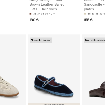
Brown Leather Ballet
Sandcastle -
Flats - Ballerines
plates
36
37
38
39
40
36
37
38
39
4
180 €
155 €
Nouvelle saison
Nouvelle saiso