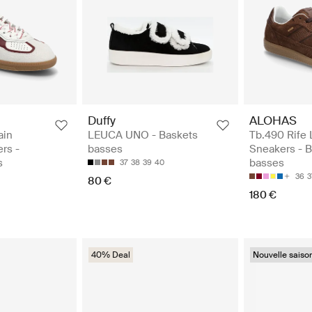
Duffy
ALOHAS
ain
LEUCA UNO - Baskets
Tb.490 Rife 
rs -
basses
Sneakers - 
s
basses
37
38
39
40
36
3
80 €
180 €
40% Deal
Nouvelle saiso