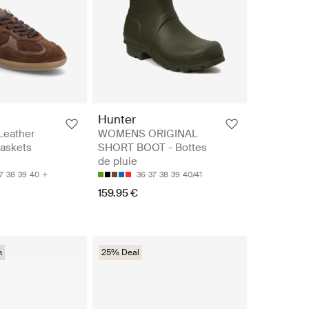
Hunter
Leather
WOMENS ORIGINAL
Baskets
SHORT BOOT - Bottes
de pluie
7
38
39
40
36
37
38
39
40/41
159.95 €
n
25% Deal