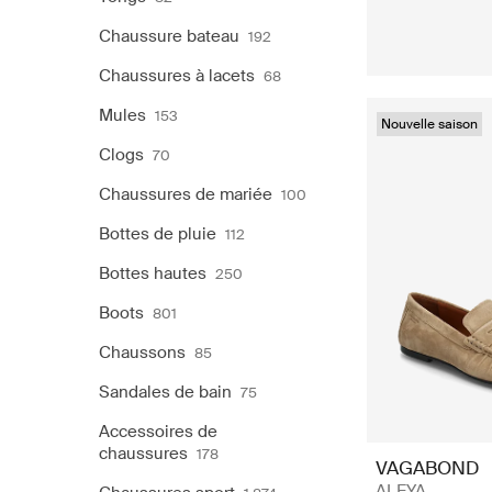
Chaussure bateau
192
Chaussures à lacets
68
Mules
153
Nouvelle saison
Clogs
70
Chaussures de mariée
100
Bottes de pluie
112
Bottes hautes
250
Boots
801
Chaussons
85
Sandales de bain
75
Accessoires de
chaussures
178
VAGABOND
ALEYA