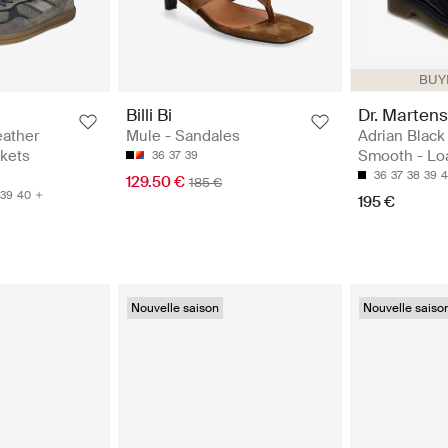
BUYE
Billi Bi
Dr. Martens
eather
Mule - Sandales
Adrian Black
kets
Smooth - Lo
36
37
39
36
37
38
39
4
129.50 €
185 €
39
40
195 €
Nouvelle saison
Nouvelle saiso