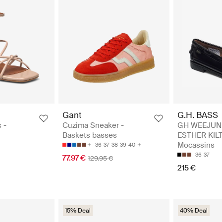
Gant
G.H. BASS
 -
Cuzima Sneaker -
GH WEEJUN 
Baskets basses
ESTHER KILT
Mocassins
36
37
38
39
40
36
37
77.97 €
129.95 €
215 €
15% Deal
40% Deal