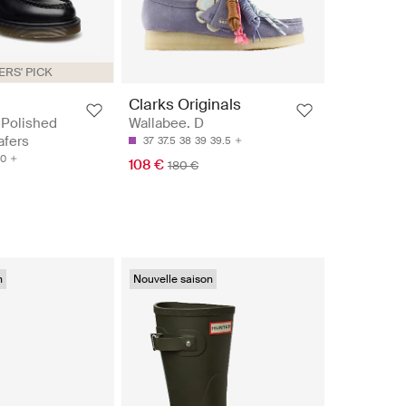
RS' PICK
Clarks Originals
 Polished
Wallabee. D
afers
37
37.5
38
39
39.5
0
108 €
180 €
n
Nouvelle saison