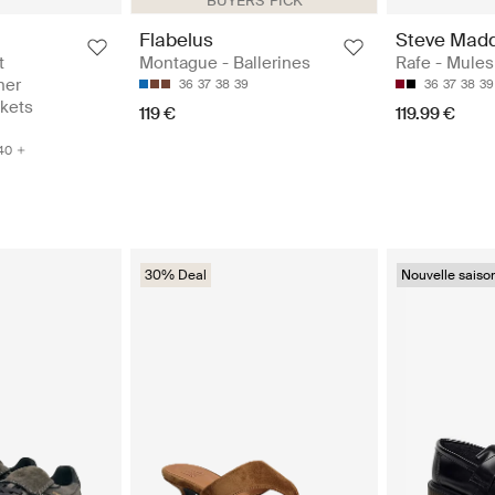
BUYERS' PICK
Flabelus
Steve Mad
t
Montague - Ballerines
Rafe - Mules
her
36
37
38
39
36
37
38
39
kets
119 €
119.99 €
40
30% Deal
Nouvelle saiso