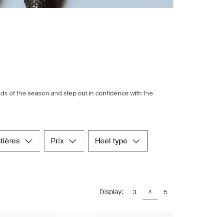
ds of the season and step out in confidence with the
atières
prix
heel type
Display:
3
4
5