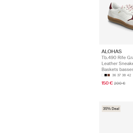
ALOHAS
Tb.490 Rife Gr
Leather Sneake
Baskets basse
36
37
38
42
150 €
200 €
35% Deal